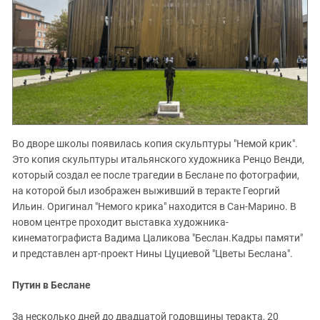
Во дворе школы появилась копия скульптуры "Немой крик".
Это копия скульптуры итальянского художника Ренцо Венди,
который создал ее после трагедии в Беслане по фотографии,
на которой был изображен выживший в теракте Георгий
Ильин. Оригинал "Немого крика" находится в Сан-Марино. В
новом центре проходит выставка художника-
кинематографиста Вадима Цаликова "Беслан.Кадры памяти"
и представлен арт-проект Нины Цуциевой "Цветы Беслана".
Путин в Беслане
За несколько дней до двадцатой годовщины теракта, 20