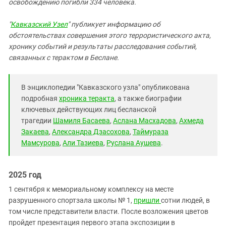
освобождению погибли 334 человека.
"
Кавказский Узел
" публикует информацию об
обстоятельствах совершения этого террористического акта,
хронику событий и результаты расследования событий,
связанных с терактом в Беслане.
В энциклопедии "Кавказского узла" опубликована
подробная
хроника теракта
, а также биографии
ключевых действующих лиц бесланской
трагедии
Шамиля Басаева
,
Аслана Масхадова
,
Ахмеда
Закаева
,
Александра Дзасохова
,
Таймураза
Мамсурова
,
Али Тазиева
,
Руслана Аушева
.
2025 год
1 сентября к мемориальному комплексу на месте
разрушенного спортзала школы № 1,
пришли
сотни людей, в
том числе представители власти. После возложения цветов
пройдет презентация первого этапа экспозиции в