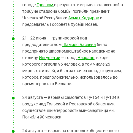
городе
Грозном
в результате взрыва заложенной в
трибуне стадиона бомбы погибли президент
Чеченской Республики
Ахмат Кадыров
и
председатель Госсовета Хусейн Исаев.
21—22 июня — группировкой под
предводительством
Шамиля Басаева
было
предпринято широкомасштабное нападение на
столицу
Ингушетии
— город
Назрань
, в ходе
которого погибли 95 человек, в том числе 25
мирных жителей, и был захвачен склад с оружием,
которое, предположительно, использовалось во
время теракта в Беслане.
24 августа — взрывы самолётов Ту-154 и Ту-134 в
воздухе над Тульской и Ростовской областями,
осуществлённые террористками-смертницами.
Погибли 90 человек.
24 августа — взрыв на остановке общественного