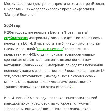
Международном культурно-патриотическом центре «Беслан.
Школа №1». Также запланирована пресс-конференция
"Матерей Беслана".
2024 год
К 20-й годовщине теракта в Беслане "Новая газета"
опубликовала
материалы уголовного дела, которые Россия
передала в ЕСПЧ. В частности, в публикации журналистки
Елены Милашиной "
Танки в Беслане
" говорится, что
представители ФСБ отдали приказы военнослужащим-
срочникам стрелять из танков по школе, когда в нем
находились заложники. В материале приводятся показания
военнослужащего срочника, который командовал танком №
328, о том, что танкисты, находившиеся в своих боевых
машинах, прекрасно видели через смотровые щели и
1
триплекс заложников на окнах столовой
.
И в 14 часов 25 минут один из танков выстрелил прямой
наводкой по окну столовой, на которое в тот момент
террористы, как живой щит, выставили заложников.