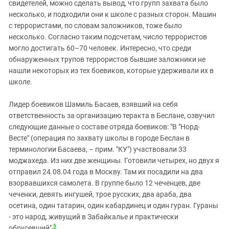
свидетелей, можно сделать вывод, что групп захвата было
несколько, и подходили они к школе с разных сторон. Машин
с террористами, по словам заложников, тоже было
несколько. Согласно таким подсчетам, число террористов
могло достигать 60–70 человек. Интересно, что среди
обнаруженных трупов террористов бывшие заложники не
нашли некоторых из тех боевиков, которые удерживали их в
школе.
Лидер боевиков Шамиль Басаев, взявший на себя
ответственность за организацию теракта в Беслане, озвучил
следующие данные о составе отряда боевиков: "В "Норд-
Весте" (операция по захвату школы в городе Беслан в
терминологии Басаева, – прим. "КУ") участвовали 33
моджахеда. Из них две женщины. Готовили четырех, но двух я
отправил 24.08.04 года в Москву. Там их посадили на два
взорвавшихся самолета. В группе было 12 чеченцев, две
чеченки, девять ингушей, трое русских, два араба, два
осетина, один татарин, один кабардинец и один гуран. Гураны
- это народ, живущий в Забайкалье и практически
9
обрусевший"
.