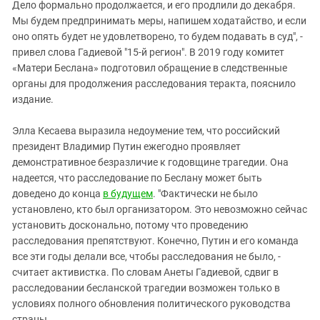
Дело формально продолжается, и его продлили до декабря.
Мы будем предпринимать меры, напишем ходатайство, и если
оно опять будет не удовлетворено, то будем подавать в суд", -
привел слова Гадиевой "15-й регион". В 2019 году комитет
«Матери Беслана» подготовил обращение в следственные
органы для продолжения расследования теракта, пояснило
издание.
Элла Кесаева выразила недоумение тем, что российский
президент Владимир Путин ежегодно проявляет
демонстративное безразличие к годовщине трагедии. Она
надеется, что расследование по Беслану может быть
доведено до конца
в будущем
. "Фактически не было
установлено, кто был организатором. Это невозможно сейчас
установить досконально, потому что проведению
расследования препятствуют. Конечно, Путин и его команда
все эти годы делали все, чтобы расследования не было, -
считает активистка. По словам Анеты Гадиевой, сдвиг в
расследовании бесланской трагедии возможен только в
условиях полного обновления политического руководства
страны.