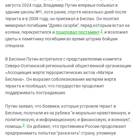
августа 2024 года, Владимир Путин впервые побывал в
здании школы №1, хотя ранее, спустя несколько дней после
теракта и в 2008 году, он приезжал в Беслан. Он посетил
мемориал погибшим "Древо скорби", перед которым встал на
2
колени, перекрестился и
поцеловал постамент
, и возложил
цветы к памятнику погибшим во время штурма бойцам
спецназа.
В Беслане Путин встретился с представителями комитета
Северо-Осетинской региональной общественной организации
«Ассоциация жертв террористических актов «Матери
Беслана». Он выразил соболезнования матерям жертв
теракта и пообещал, что государство продолжит
поддерживать пострадавших.
Путин заявил, что боевики, которые устроили теракт в
Беслане, получали из-за рубежа "и морально-нравственную, и
политическую, и информационную, и финансовую, и военную",
3
помощь
. Он добавил, что противники России продолжают
предпринимать попытки "раскачать" страну, упомянув