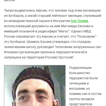
школы.
Также выдвигались версии, что человек под этим прозвищем
не Хучбаров, а некий старший лейтенант милиции, служивший
во вневедомственной охране в Ингушетии
Али Тазиев
,
использовавший документы на имя Магомеда Евлоева и
имевший позывной в радиоэфире "Магас". Однако МВД
России опровергает эту версию и считает, что "Полковник" -
это Хучбаров. Шамиль Басаев утверждал, что отрядом,
захватившим школу, руководил "полковник вооруженных сил
Ичкерии (организация признана террористической и
запрещена на территории России) Орстхоев".
Подавляющее
большинство
террористов были
чеченцами и
ингушами, но
помимо них в состав
группы входили
представители