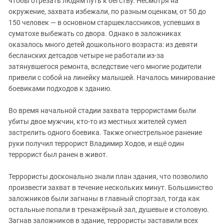
чтобы отрезать людям путь к бегству. Несмотря на
окружение, захвата избежали, по разным оценкам, от 50 до
150 человек — в основном старшеклассников, успевших в
суматохе выбежать со двора. Однако в заложниках
оказалось много детей дошкольного возраста: из девяти
бесланских детсадов четыре не работали из-за
затянувшегося ремонта, вследствие чего многие родители
привели с собой на линейку малышей. Началось минирование
боевиками подходов к зданию.
Во время начальной стадии захвата террористами были
убиты двое мужчин, кто-то из местных жителей сумел
застрелить одного боевика. Также огнестрельное ранение
руки получил террорист Владимир Ходов, и ещё один
террорист был ранен в живот.
Террористы досконально знали план здания, что позволило
произвести захват в течение нескольких минут. Большинство
заложников были загнаны в главный спортзал, тогда как
остальные попали в тренажёрный зал, душевые и столовую.
Загнав заложников в здание, террористы заставили всех