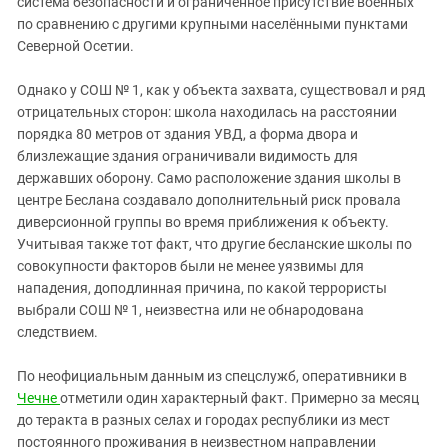
система безопасности и ограниченное присутствие военных
по сравнению с другими крупными населёнными пунктами
Северной Осетии.
Однако у СОШ № 1, как у объекта захвата, существовал и ряд
отрицательных сторон: школа находилась на расстоянии
порядка 80 метров от здания УВД, а форма двора и
близлежащие здания ограничивали видимость для
державших оборону. Само расположение здания школы в
центре Беслана создавало дополнительный риск провала
диверсионной группы во время приближения к объекту.
Учитывая также тот факт, что другие бесланские школы по
совокупности факторов были не менее уязвимы для
нападения, доподлинная причина, по какой террористы
выбрали СОШ № 1, неизвестна или не обнародована
следствием.
По неофициальным данным из спецслужб, оперативники в
Чечне
отметили один характерный факт. Примерно за месяц
до теракта в разных селах и городах республики из мест
постоянного проживания в неизвестном направлении