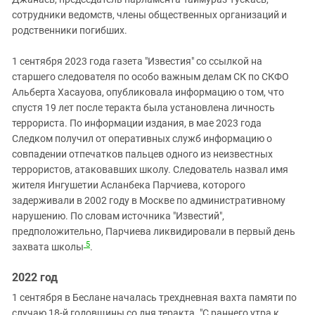
сотрудники ведомств, члены общественных организаций и
родственники погибших.
1 сентября 2023 года газета "Известия" со ссылкой на
старшего следователя по особо важным делам СК по СКФО
Альберта Хасауова, опубликовала информацию о том, что
спустя 19 лет после теракта была установлена личность
террориста. По информации издания, в мае 2023 года
Следком получил от оперативных служб информацию о
совпадении отпечатков пальцев одного из неизвестных
террористов, атаковавших школу. Следователь назвал имя
жителя Ингушетии Асланбека Парчиева, которого
задерживали в 2002 году в Москве по административному
нарушению. По словам источника "Известий",
предположительно, Парчиева ликвидировали в первый день
5
захвата школы
.
2022 год
1 сентября в Беслане началась трехдневная вахта памяти по
случаю 18-й годовщины со дня теракта. "С раннего утра к