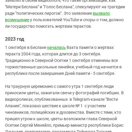
заявлял в своем видеоблоге, что такие организации, как
"Матери Беслана" и "Голос Беслана", спекулируют на трагедии
ради "политических пирогов". Это заявление
вызвало
возмущение
у пользователей YouTube и споры о том, должно
ли государство помогать жертвам терактов.
2023 год
1 сентября в Беслане
началась
Вахта памяти о жертвах
теракта 2004 года, которая длится до 3 сентября.
Традиционно в Северной Осетии 1 сентября отменены все
торжественные школьные линейки, учебный год начнется в
республике после завершения Дней памяти - 5 сентября.
На траурную церемонию с самого утра 1 сентября люди
приносили цветы, зажигали свечи у фотографий погибших. В
видеороликах, опубликованных в Telegram-канале "Вести
Алания", показано шествие к школе № 1 с участием
чиновников, полицейских и духовенства. Вместе с теми, кто
пришел утром к школе, цветы возложили глава Северной
Осетии Сергей Меняйло, премьер-министр республики Борис
Джанаев, председатель парламента Таймураз Тускаев,