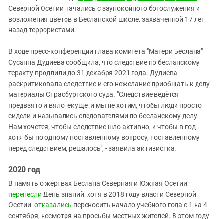
Северной Осетии начались с заупокойного богослужения и
возложения цветов в Бесланской школе, захваченной 17 лет
назад террористами.
В ходе пресс-конференции глава комитета "Матери Беслана"
Сусанна Дудиева сообщила, что следствие по бесланскому
теракту продлили до 31 декабря 2021 года. Дудиева
раскритиковала следствие и его нежелание приобщать к делу
материалы Страсбургского суда. "Следствие ведётся
предвзято и вялотекуще, и мы не хотим, чтобы люди просто
сидели и назывались следователями по бесланскому делу.
Нам хочется, чтобы следствие шло активно, и чтобы в год
хотя бы по одному поставленному вопросу, поставленному
перед следствием, решалось", - заявила активистка.
2020 год
В память о жертвах Беслана Северная и Южная Осетии
перенесли
День знаний, хотя в 2018 году
власти Северной
Осетии
отказались
переносить начало учебного года
с 1 на 4
сентября, несмотря на просьбы местных жителей
.
В этом году