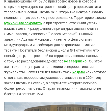
К зданию школы №1 было пристроено новое, в котором
открылся культурно-патриотический центр профилактики
терроризма "Беслан. Школа №1". Открытие Центра вызвало
неоднозначную реакцию у пострадавших. Территорию школы
нужно было сохранить
, а при строительстве были утеряны
важные детали разрушенного при штурме здания, считает
Эмма Тагаева, активистка “Голоса Беслана” . Бывший
заложник Ацамаз Мисиков считает, что Центр станет
международным и необходим для сохранения памяти о
теракте. Посетители бесланской школы №1 отметили, что
новый центр, построенный на территории школы, напоминает
о том, что расследование до сих пор
не завершено
. Об этом
же в годовщину теракта напомнили североосетинские
журналисты – спустя 20 лет власти так и
не дали
конкретного
ответа, как террористам удалось организовать в 2004 году
захват школы в Беслане, в результате которого погибло
более трехсот человек. О теракте напомнили также многие
блогеры и сетевые СМИ.