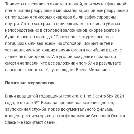
Танкисты стреляли по окнам столовой, поэтому на фасадной
стене школы разрушения минимальны, основные разрушения
от попадания танковых снарядов были зафиксированы
внутри. Автор материала подчеркивает, что число убитых
непосредственно в столовой заложников, скорее всего не
будет известно никогда. “Сразу после штурма все тела
погибших были вынесены из столовой. Вскрытие тел и
установление настоящих причин смерти погибших в школе
людей не проводилось. А в уголовном деле и справках о
смерти написали, что все заложники погибли в результате
взрывов в спортзале", - утверждает Елена Милашина.
Памятные мероприятия
В дни двадцатой годовщины теракта, с 1 по 3 сентября 2024
года, в школе №1 Беслана прошли возложение цветов,
заупокойная служба, показ документального фильма,
концерт-реквием оркестра госфилармонии Северной Осетии.
Здесь же зажигают свечи.