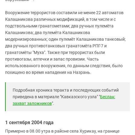
Вооружение террористов составили не менее 22 автоматов
Калашникова различных модификаций, в том числе и с
подствольными гранатометами; два ручных пулемёта
Калашникова; два пулемёта Калашникова
модернизированных; один пулемёт Калашникова танковый;
два ручных противотанковых гранатомёта РПГ-7 и
гранатомёты "Муха". Также при террористах были
противогазы, аптечки и запас провизии. Часть
использованного вооружения, по данным следствия, было
похищено во время нападения на Назрань.
Подробная хроника теракта и последующих событий
приведена в материале "Кавказского узла" "
Беслан:
захват заложников
".
1 сентября 2004 года
Примерно в 08.00 утра в районе села Хурикау, на границе