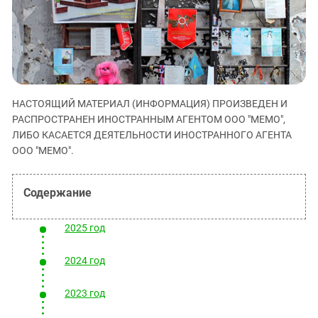
ЗАСТАВЛЯЕТ
Дагестан
КАВКАЗ ЗА ПАЛЕСТИНУ
Ингушетия
ИНАКОМЫСЛИЕ В ЧЕЧНЕ
Кабардино-Балкария
ПРЕСЛЕДОВАНИЕ АКТИВИСТОВ
МОБИЛИЗАЦИЯ И ПРОТЕСТЫ
Калмыкия
Карачаево-Черкесия
НАСТОЯЩИЙ МАТЕРИАЛ (ИНФОРМАЦИЯ) ПРОИЗВЕДЕН И
РАСПРОСТРАНЕН ИНОСТРАННЫМ АГЕНТОМ ООО "МЕМО",
Краснодарский край
ЛИБО КАСАЕТСЯ ДЕЯТЕЛЬНОСТИ ИНОСТРАННОГО АГЕНТА
Нагорный Карабах
ООО "МЕМО".
Российская Федерация
Ростовская область
Северная Осетия - Алания
2025 год
СКФО
Ставропольский край
2024 год
Чечня
2023 год
Южная Осетия