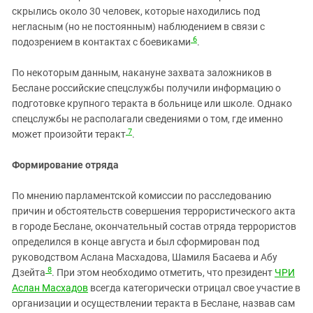
скрылись около 30 человек, которые находились под
негласным (но не постоянным) наблюдением в связи с
6
подозрением в контактах с боевиками
.
По некоторым данным, накануне захвата заложников в
Беслане российские спецслужбы получили информацию о
подготовке крупного теракта в больнице или школе. Однако
спецслужбы не располагали сведениями о том, где именно
7
может произойти теракт
.
Формирование отряда
По мнению парламентской комиссии по расследованию
причин и обстоятельств совершения террористического акта
в городе Беслане, окончательный состав отряда террористов
определился в конце августа и был сформирован под
руководством Аслана Масхадова, Шамиля Басаева и Абу
8
Дзейта
. При этом необходимо отметить, что президент
ЧРИ
Аслан Масхадов
всегда категорически отрицал свое участие в
организации и осуществлении теракта в Беслане, назвав сам