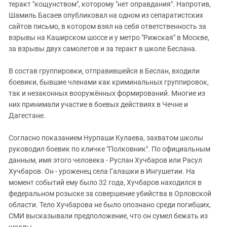
теракт "кощунством", которому "нет оправдания". Напротив,
Шамиль Басаев опубликовал на одном из сепаратистских
сайтов письмо, в котором взял на себя ответственность за
взрывы на Каширском шоссе и у метро "Рижская" в Москве,
за взрывы двух самолетов и за теракт в школе Беслана.
В состав группировки, отправившейся в Беслан, входили
боевики, бывшие членами как криминальных группировок,
так и незаконных вооружённых формирований. Многие из
них принимали участие в боевых действиях в Чечне и
Дагестане.
Согласно показанием Нурпаши Кулаева, захватом школы
руководил боевик по кличке "Полковник". По официальным
данным, имя этого человека - Руслан Хучбаров или Расул
Хучбаров. Он - уроженец села Галашки в Ингушетии. На
момент событий ему было 32 года, Хучбаров находился в
федеральном розыске за совершение убийства в Орловской
области. Тело Хучбарова не было опознано среди погибших,
СМИ высказывали предположение, что он сумел бежать из