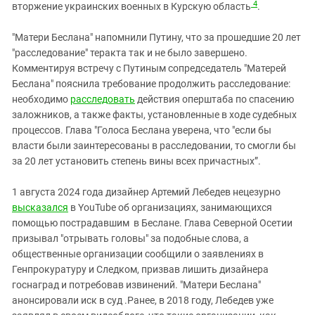
4
вторжение украинских военных в Курскую область
.
"Матери Беслана" напомнили Путину, что за прошедшие 20 лет
"расследование" теракта так и не было завершено.
Комментируя встречу с Путиным сопредседатель "Матерей
Беслана" пояснила требование продолжить расследование:
необходимо
расследовать
действия оперштаба по спасению
заложников, а также факты, установленные в ходе судебных
процессов. Глава "Голоса Беслана уверена, что "если бы
власти были заинтересованы в расследовании, то смогли бы
за 20 лет установить степень вины всех причастных”.
1 августа 2024 года дизайнер Артемий Лебедев нецезурно
высказался
в YouTube об организациях, занимающихся
помощью пострадавшим в Беслане. Глава Северной Осетии
призывал "отрывать головы" за подобные слова, а
общественные организации сообщили о заявлениях в
Генпрокуратуру и Следком, призвав лишить дизайнера
госнаград и потребовав извинений. "Матери Беслана"
анонсировали иск в суд .Ранее, в 2018 году, Лебедев уже