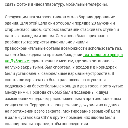
сдать фото- и видеоаппаратуру, мобильные телефоны.
Следующим шагом захватчиков стало баррикадирование
здания. Для этой цели они отобрали порядка 20 мужчин и
старшеклассников, которых заставили стаскивать стулья и
парты к выходам и окнам. Сами окна было приказано
разбивать: террористы изначально лишили
правоохранительные органы возможности использовать газ,
как это было сделано при освобождении
театрального центра
на Дубровке
; единственным местом, где окна оставались
наглухо закрытыми, был спортзал. У входов и в коридорах
были установлены самодельные взрывные устройства. В
спортзале взрывчатка была разложена на стульях и
подвешена на баскетбольные кольца и два троса, протянутые
между ними. Провода от бомб были подведены к двум
замыкающим педалям, расположенным в противоположных
концах зала. Террористы попеременно дежурили на педалях
на протяжении всего захвата. Монтирование взрывной цепи
в зале и установка СВУ в других помещениях школы были
спланированы заранее, о чём впоследствии