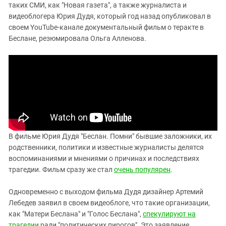
таких СМИ, как "Новая газета", а также журналиста и
видеоблогера Юрия Дудя, который год назад опубликовал в
своем YouTube-канале
документальный фильм о теракте в
Беслане, резюмировала
Ольга Алленова.
В фильме Юрия Дудя "Беслан. Помни" бывшие заложники, их
родственники, политики и известные журналисты делятся
воспоминаниями и мнениями о причинах и последствиях
трагедии. Фильм сразу же стал
очень популярен
.
Одновременно с выходом фильма Дудя
дизайнер Артемий
Лебедев заявил в своем видеоблоге, что такие организации,
как "Матери Беслана" и "Голос Беслана",
спекулируют на
трагедии
ради "политических пирогов". Это заявление