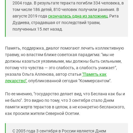
2004 года. В результате теракта погибли 334 человека, в
том числе 186 детей, 810 человек получили ранения. В
августе 2019 года
скончалась одна из заложниц
, Рита
Дудиева, страдавшая от последствий травм,
полученных 15 лет назад.
Память, поддержка, диалог помогают лечить коллективную
травму, но властям ближе советская парадигма: "мы не
должны казаться уязвимыми, мы должны быть сильными,
потому что чувства — это слабость, а слабость унижает",
указала Ольга Алленова, автор статьи
"Память как
лекарство"
, опубликованной сегодня "Коммерсантом".
По ее мнению, "государство делает вид, что Беслана как бы и
не было". Это видно по тому, что 3 сентября стало Днем
памяти жертв терактов в целом, а не конкретно бесланского,
как просили жители Северной Осетии.
С 2005 года 3 сентября в России является Днем