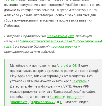
вызвало возмущение у пользователей YouTube и споры о том,
должно ли государство помогать жертвам терактов. Ольга
Алленова указала, что "Матери Беслана" закрыли счет для
сбора пожертвований, в том числе после высказывания
Лебедева.
В разделе "Справочник" на "
Кавказском узле
" размещен
материал
"Террористический акт в Беслане (1-3 сентября 2004
года)"
, а в разделе "Хроники" -
хроника теракта
и
последовавших за ним событий.
Мы обновили приложения на
Android
и
IOS
! Будем
признательны за критику, идеи по развитию как в Google
Play/App Store, так и на страницах КУ в соцсетях. Без
установки VPN вы можете читать нас в
Telegram
(в
Дагестане, Чечне и Ингушетии – с VPN). Через VPN
можно продолжать читать "Кавказский узел" на сайте,
как обычно, и в соцсетях
Facebook
*,
Instagram
*,
"
ВКонтакте
", "
Одноклассники
" и
X
. Смотреть видео