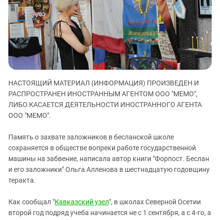
ЗАСТАВЛЯЕТ
Дагестан
КАВКАЗ ЗА ПАЛЕСТИНУ
Ингушетия
ИНАКОМЫСЛИЕ В ЧЕЧНЕ
Кабардино-Балкария
ПРЕСЛЕДОВАНИЕ АКТИВИСТОВ
МОБИЛИЗАЦИЯ И ПРОТЕСТЫ
Калмыкия
Карачаево-Черкесия
НАСТОЯЩИЙ МАТЕРИАЛ (ИНФОРМАЦИЯ) ПРОИЗВЕДЕН И
Краснодарский край
РАСПРОСТРАНЕН ИНОСТРАННЫМ АГЕНТОМ ООО "МЕМО",
Нагорный Карабах
ЛИБО КАСАЕТСЯ ДЕЯТЕЛЬНОСТИ ИНОСТРАННОГО АГЕНТА
Российская Федерация
ООО "МЕМО".
Ростовская область
Память о захвате заложников в бесланской школе
Северная Осетия - Алания
сохраняется в обществе вопреки работе государственной
машины на забвение, написала автор книги "Форпост. Беслан
СКФО
и его заложники" Ольга Алленова в шестнадцатую годовщину
Ставропольский край
теракта.
Чечня
Как сообщал "
Кавказский узел
", в школах Северной Осетии
Южная Осетия
второй год подряд учеба начинается не с 1 сентября, а с 4-го, а