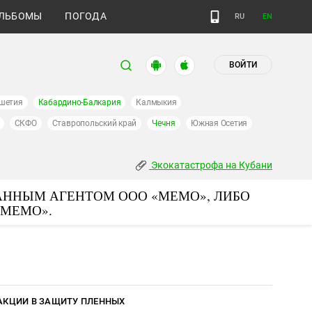
ЛЬБОМЫ
ПОГОДА
RU
EN
ВОЙТИ
шетия
Кабардино-Балкария
Калмыкия
СКФО
Ставропольский край
Чечня
Южная Осетия
Экокатастрофа на Кубани
АННЫМ АГЕНТОМ ООО «МЕМО», ЛИБО
«МЕМО».
АКЦИИ В ЗАЩИТУ ПЛЕННЫХ