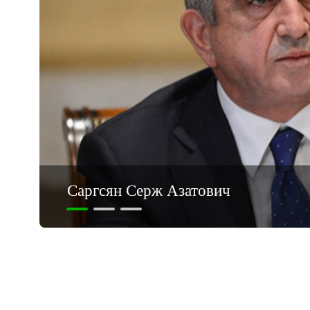
Саргсян Серж Азатович