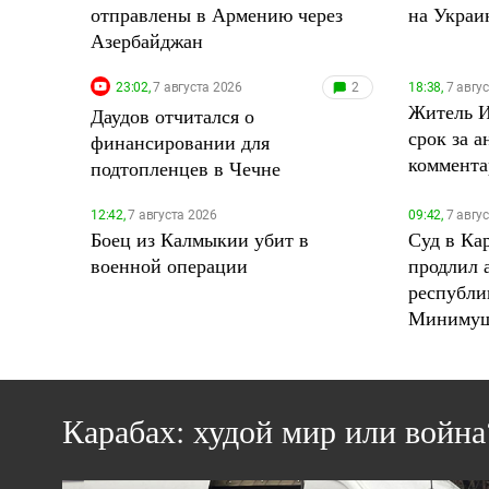
отправлены в Армению через
на Украи
Азербайджан
23:02,
7 августа 2026
2
18:38,
7 авгу
Житель 
Даудов отчитался о
срок за 
финансировании для
коммент
подтопленцев в Чечне
12:42,
7 августа 2026
09:42,
7 авгу
Боец из Калмыкии убит в
Суд в Ка
военной операции
продлил 
республи
Минимущ
Карабах: худой мир или война