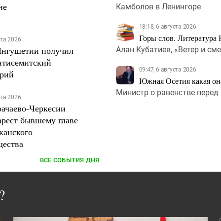
не
Камболов в Ленингоре
18:18, 6 августа 2026
Горы слов. Литература 
ста 2026
Ингушетии получил
Алан Кубатиев, «Ветер и сме
антисемитский
09:47, 6 августа 2026
арий
Южная Осетия какая она
Министр о равенстве перед
ста 2026
рачаево-Черкесии
арест бывшему главе
канского
ества
ВСЕ СОБЫТИЯ ДНЯ
?