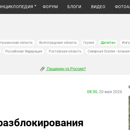
ЭНЦИКЛОПЕДИЯ
ФОРУМ
БЛОГИ
ВИДЕО
ФОТОА
страханская область
Волгоградская область
Грузия
Дагестан
Ингу
Российская Федерация
Ростовская область
Северная Осетия - Алания
Пашинян vs Россия?
08:30,
20 мая 2026
разблокирования