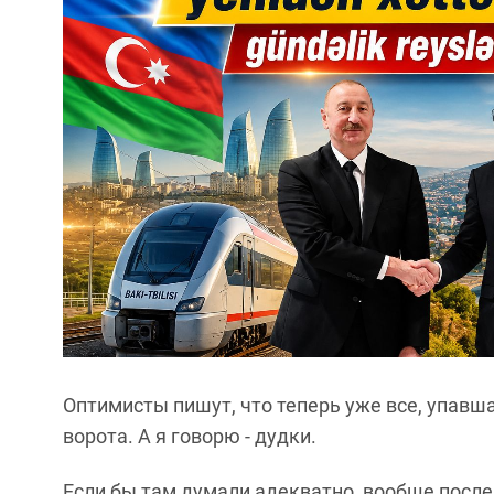
Оптимисты пишут, что теперь уже все, упавш
ворота. А я говорю - дудки.
Если бы там думали адекватно, вообще посл