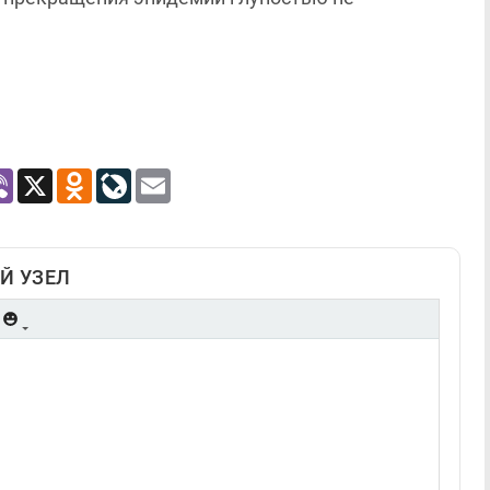
atsApp
Viber
X
Odnoklassniki
LiveJournal
Email
Й УЗЕЛ