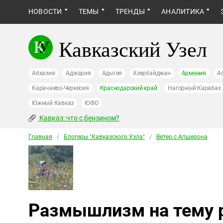
НОВОСТИ
ТЕМЫ
ТРЕНДЫ
АНАЛИТИКА
Кавказский Узел
Абхазия
Аджария
Адыгея
Азербайджан
Армения
А
Карачаево-Черкесия
Краснодарский край
Нагорный Карабах
Южный Кавказ
ЮФО
Кавказ: что с бензином?
Главная
/
Блогеры "Кавказского Узла"
/
Ветер с Апшерона
Размышлизм на тему 