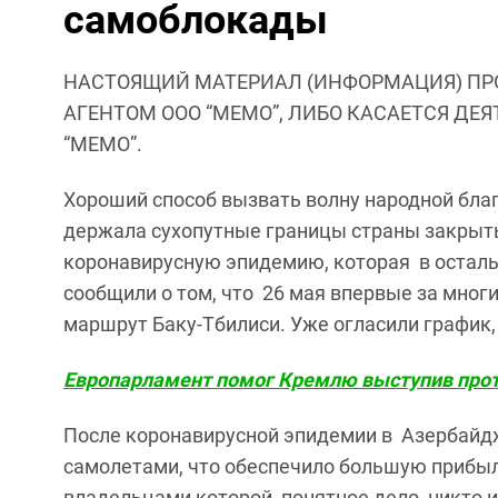
самоблокады
НАСТОЯЩИЙ МАТЕРИАЛ (ИНФОРМАЦИЯ) ПР
АГЕНТОМ ООО “МЕМО”, ЛИБО КАСАЕТСЯ ДЕ
“МЕМО”.
Хороший способ вызвать волну народной бла
держала сухопутные границы страны закрыт
коронавирусную эпидемию, которая в осталь
сообщили о том, что 26 мая впервые за мно
маршрут Баку-Тбилиси. Уже огласили график,
Европарламент помог Кремлю выступив про
После коронавирусной эпидемии в Азербайд
самолетами, что обеспечило большую прибы
владельцами которой, понятное дело, никто из