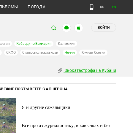
ЛЬБОМЫ
ПОГОДА
RU
EN
ВОЙТИ
шетия
Кабардино-Балкария
Калмыкия
СКФО
Ставропольский край
Чечня
Южная Осетия
Экокатастрофа на Кубани
СВЕЖИЕ ПОСТЫ ВЕТЕР С АПШЕРОНА
Я и другие сажальщики
Все про аз-журналистику, в кавычках и без