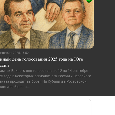
сентября 2025, 15:52
иный день голосования 2025 года на Юге
ссии
рамках Единого дня голосования с 12 по 14 сентября
25 года в некоторых регионах юга России и Северного
вказа проходят выборы. На Кубани и в Ростовской
ласти выбирают...