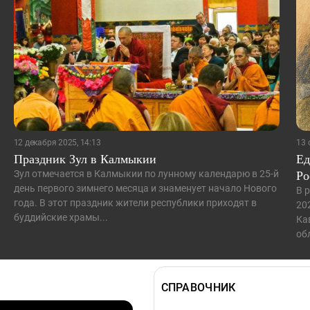
12 декабря 2025, 14:13
13 
Праздник Зул в Калмыкии
Ед
Ро
Зул отмечается в Калмыкии по лунному календарю в 25-й
день первого зимнего месяца и знаменует начало Нового
В 
года. В этот праздник жители республики приходят в
20
буддийские храмы...
Ка
об
СПРАВОЧНИК