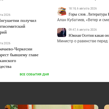
18:18, 6 августа 2026
Горы слов. Литература 
ста 2026
Ингушетии получил
Алан Кубатиев, «Ветер и сме
антисемитский
09:47, 6 августа 2026
арий
Южная Осетия какая она
Министр о равенстве перед
ста 2026
рачаево-Черкесии
арест бывшему главе
канского
ества
ВСЕ СОБЫТИЯ ДНЯ