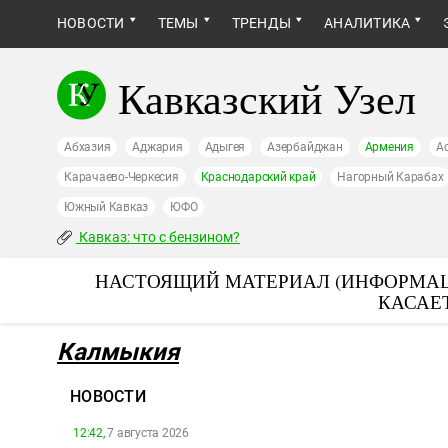
НОВОСТИ
ТЕМЫ
ТРЕНДЫ
АНАЛИТИКА
Кавказский Узел
Абхазия
Аджария
Адыгея
Азербайджан
Армения
А
Карачаево-Черкесия
Краснодарский край
Нагорный Карабах
Южный Кавказ
ЮФО
Кавказ: что с бензином?
НАСТОЯЩИЙ МАТЕРИАЛ (ИНФОРМАЦ
КАСАЕ
Калмыкия
НОВОСТИ
12:42,
7 августа 2026