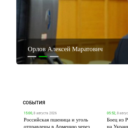
Трапезников Дмитрий Викторович
СОБЫТИЯ
15:00,
8 августа 2026
05:52,
8 авгу
Российская пшеница и уголь
Боец из 
отправлены в Армению через
на Украи