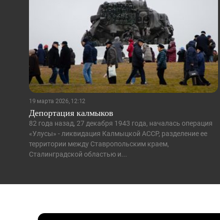
19 марта 2026, 12:12
Депортация калмыков
82 года назад, 27 декабря 1943 года, началась операция
«Улусы» - ликвидация Калмыцкой АССР, разделение ее
территории между Ставропольским краем,
Сталинградской областью и...