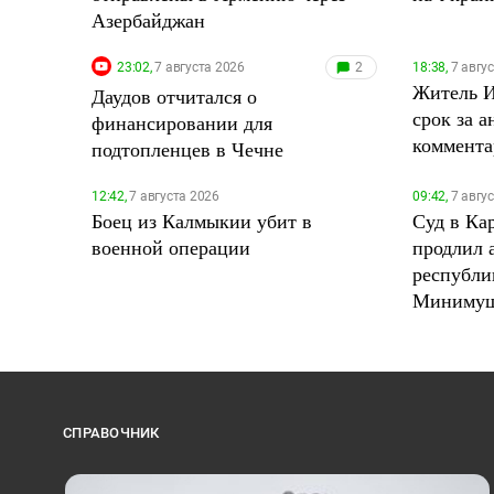
Азербайджан
23:02,
7 августа 2026
2
18:38,
7 авгу
Житель 
Даудов отчитался о
срок за 
финансировании для
коммент
подтопленцев в Чечне
12:42,
7 августа 2026
09:42,
7 авгу
Боец из Калмыкии убит в
Суд в Ка
военной операции
продлил 
республи
Минимущ
СПРАВОЧНИК