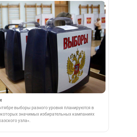
и
ентябре выборы разного уровня планируются в
некоторых значимых избирательных кампаниях
азского узла».