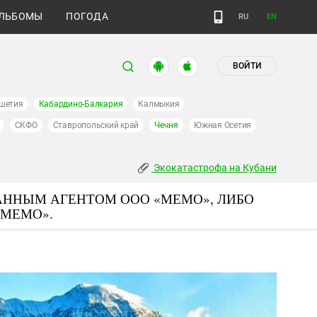
ЛЬБОМЫ
ПОГОДА
RU
EN
ВОЙТИ
шетия
Кабардино-Балкария
Калмыкия
СКФО
Ставропольский край
Чечня
Южная Осетия
Экокатастрофа на Кубани
АННЫМ АГЕНТОМ ООО «МЕМО», ЛИБО
«МЕМО».