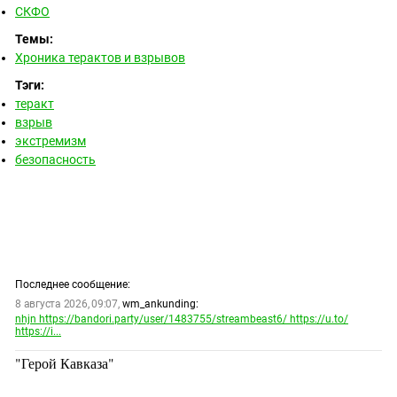
ЗАСТАВЛЯЕТ
СКФО
Дагестан
КАВКАЗ ЗА ПАЛЕСТИНУ
Темы:
Ингушетия
ИНАКОМЫСЛИЕ В ЧЕЧНЕ
Хроника терактов и взрывов
Кабардино-Балкария
ПРЕСЛЕДОВАНИЕ АКТИВИСТОВ
Тэги:
МОБИЛИЗАЦИЯ И ПРОТЕСТЫ
Калмыкия
теракт
взрыв
Карачаево-Черкесия
экстремизм
Краснодарский край
безопасность
Нагорный Карабах
Российская Федерация
Ростовская область
Северная Осетия - Алания
Последнее сообщение:
СКФО
8 августа 2026, 09:07,
wm_ankunding:
Ставропольский край
nhjn https://bandori.party/user/1483755/streambeast6/ https://u.to/
https://i...
Чечня
"Герой Кавказа"
Южная Осетия