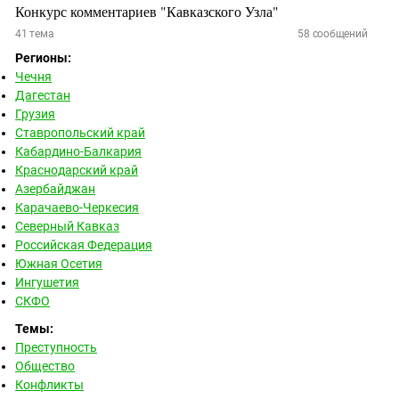
Конкурс комментариев "Кавказского Узла"
41
тема
58
сообщений
Регионы:
Чечня
Дагестан
Грузия
Ставропольский край
Кабардино-Балкария
Краснодарский край
Азербайджан
Карачаево-Черкесия
Северный Кавказ
Российская Федерация
Южная Осетия
Ингушетия
СКФО
Темы:
Преступность
Общество
Конфликты