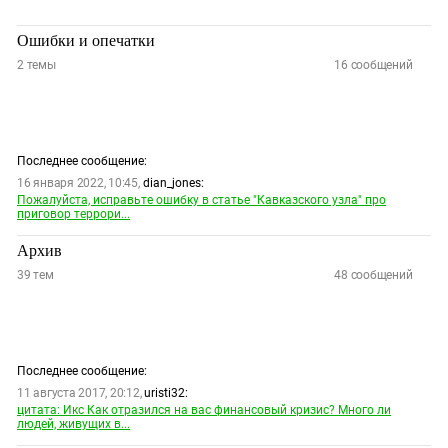
Ошибки и опечатки
2
темы
16
сообщений
Последнее сообщение:
16 января 2022, 10:45,
dian_jones:
Пожалуйста, исправьте ошибку в статье "Кавказского узла" про
приговор террори...
Архив
39
тем
48
сообщений
Последнее сообщение:
11 августа 2017, 20:12,
uristi32:
цитата: Икс Как отразился на вас финансовый кризис? Много ли
людей, живущих в...