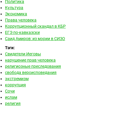
Политика
Культура
Экономика
Права человека
Коррупционный скандал в КБР
ЕГЭ по-кавказски
Саид Амиров: из мэрии в СИЗО
Тэги:
Свидетели Иеговы
нарушение прав человека
религиозные преследования
свобода вероисповедания
экстремизм
коррупция
Сочи
ислам
религия