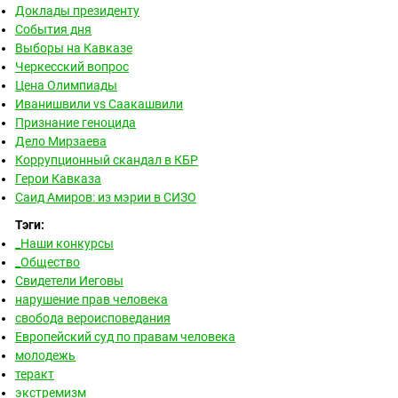
Доклады президенту
События дня
Выборы на Кавказе
Черкесский вопрос
Цена Олимпиады
Иванишвили vs Саакашвили
Признание геноцида
Дело Мирзаева
Коррупционный скандал в КБР
Герои Кавказа
Саид Амиров: из мэрии в СИЗО
Тэги:
_Наши конкурсы
_Общество
Свидетели Иеговы
нарушение прав человека
свобода вероисповедания
Европейский суд по правам человека
молодежь
теракт
экстремизм