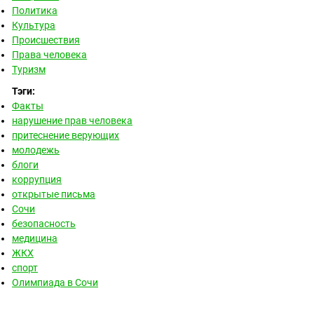
Политика
Культура
Происшествия
Права человека
Туризм
Тэги:
Факты
нарушение прав человека
притеснение верующих
молодежь
блоги
коррупция
открытые письма
Сочи
безопасность
медицина
ЖКХ
спорт
Олимпиада в Сочи