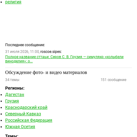
религия
Последнее сообщение:
31 июля 2026, 11:00,
roscoe.sipes:
Полное название сттаьи: Серов С. В. Грузия — симулякр «колыбели
виноделия»: о...
Обсуждение фото- и видео материалов
34
темы
151
сообщение
Регионы:
Дагестан
Грузия
Краснодарский край
Северный Кавказ
Российская Федерация
Южная Осетия
Темы: