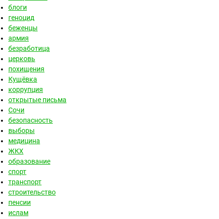
блоги
геноцид
беженцы
армия
безработица
церковь
похищения
Кущёвка
коррупция
открытые письма
Сочи
безопасность
выборы
медицина
ЖКХ
образование
спорт
транспорт
строительство
пенсии
ислам