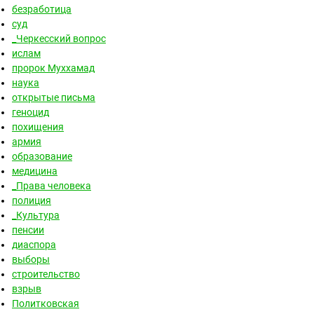
безработица
суд
_Черкесский вопрос
ислам
пророк Муххамад
наука
открытые письма
геноцид
похищения
армия
образование
медицина
_Права человека
полиция
_Культура
пенсии
диаспора
выборы
строительство
взрыв
Политковская