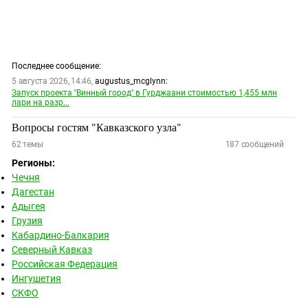
Последнее сообщение:
5 августа 2026, 14:46,
augustus_mcglynn:
Запуск проекта ''Винный город'' в Гурджаани стоимостью 1,455 млн
лари на разр...
Вопросы гостям "Кавказского узла"
62
темы
187
сообщений
Регионы:
Чечня
Дагестан
Адыгея
Грузия
Кабардино-Балкария
Северный Кавказ
Российская Федерация
Ингушетия
СКФО