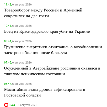
Южный Кавказ
11:42,
6 августа 2026
ЮФО
Товарооборот между Россией и Арменией
сократился на две трети
10:41,
6 августа 2026
Боец из Краснодарского края убит на Украине
08:44,
6 августа 2026
Грузинские энергетики отчитались о возобновлении
электроснабжения после блэкаута
07:46,
6 августа 2026
Осужденный в Азербайджане россиянин оказался в
тяжелом психическом состоянии
06:47,
6 августа 2026
Масштабная атака дронов зафиксирована в
Ростовской области
04:41,
6 августа 2026