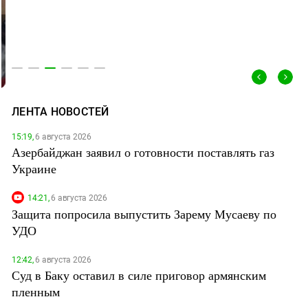
ЗАСТАВЛЯЕТ
Дагестан
КАВКАЗ ЗА ПАЛЕСТИНУ
Ингушетия
ИНАКОМЫСЛИЕ В ЧЕЧНЕ
Кабардино-Балкария
ПРЕСЛЕДОВАНИЕ АКТИВИСТОВ
МОБИЛИЗАЦИЯ И ПРОТЕСТЫ
Калмыкия
Карачаево-Черкесия
ЛЕНТА НОВОСТЕЙ
Краснодарский край
15:19,
6 августа 2026
Нагорный Карабах
Азербайджан заявил о готовности поставлять газ
Российская Федерация
Украине
Ростовская область
14:21,
6 августа 2026
Северная Осетия - Алания
Защита попросила выпустить Зарему Мусаеву по
СКФО
УДО
Ставропольский край
12:42,
6 августа 2026
Чечня
Суд в Баку оставил в силе приговор армянским
пленным
Южная Осетия