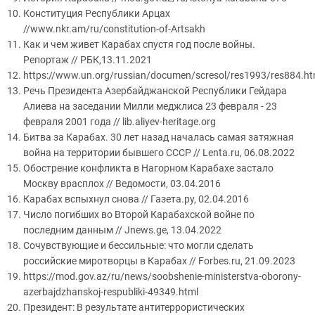
Конституция Республики Арцах
//www.nkr.am/ru/constitution-of-Artsakh
Как и чем живет Карабах спустя год после войны.
Репортаж // РБК,13.11.2021
https://www.un.org/russian/documen/scresol/res1993/res884.h
Речь Президента Азербайджанской Республики Гейдара
Алиева на заседании Милли меджлиса 23 февраля - 23
февраля 2001 года // lib.aliyev-heritage.org
Битва за Карабах.
30 лет назад началась самая затяжная
война на территории бывшего СССР // Lenta.ru, 06.08.2022
Обострение конфликта в Нагорном Карабахе застало
Москву врасплох // Ведомости, 03.04.2016
Карабах вспыхнул снова // Газета.ру, 02.04.2016
Число погибших во Второй Карабахской войне по
последним данным // Jnews.ge, 13.04.2022
Сочувствующие и бессильные: что могли сделать
российские миротворцы в Карабах // Forbes.ru, 21.09.2023
https://mod.gov.az/ru/news/soobshenie-ministerstva-oborony-
azerbajdzhanskoj-respubliki-49349.html
Президент: В результате антитеррористических