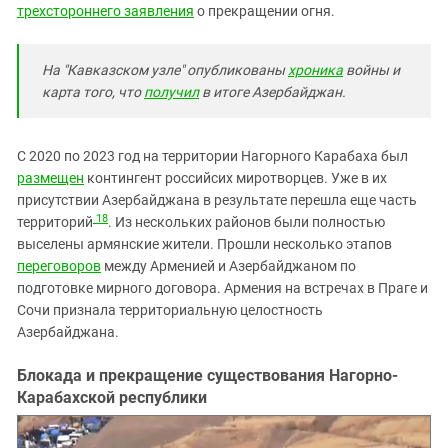
трехстороннего заявления
о прекращении огня.
На "Кавказском узле" опубликованы
хроника
войны
и
карта того, что
получил
в итоге Азербайджан.
C 2020 по 2023 год на территории Нагорного Карабаха был
размещен
контингент российсих миротворцев. Уже в их
присутствии Азербайджана в результате перешла еще часть
18
территорий
. Из нескольких районов были полностью
выселены армянские жители. Прошли несколько этапов
переговоров
между Арменией и Азербайджаном по
подготовке мирного договора. Армения на встречах в Праге и
Сочи признала территориальную целостность
Азербайджана.
Блокада и прекращение существования Нагорно-
Карабахской республики