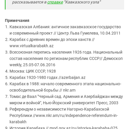
рассказывается в
справке
“Кавказского узла”
Примечания
Кавказская Албания: античное закавказское государство
и современный проект // Центр Льва Гумелева, 10.04.2011
Карабах с древних времен до эпохи ханств //
www.virtualkarabakh.az
Всесоюзная перепись населения 1926 года. Национальный
состав населения по регионам республик СССР// Демоскоп
weekly, 25.05-07.06.2016
Москва: ЦИК СССР, 1928
Карабах 1920-1980 годах //azerbaijan.az
Карабах в 1988: начало современного этапа национально-
освободительной борьбы // nkr.am
Томас де Ваал "Черный сад. Армения и Азербайджан между
миром и войной", Нью-Йоркский университет Пресс, 2003
Референдум о независимости Нагорно-Карабахской
Республики //www.nkr.am/ru/independence-referendum-in-
karabakh
История Карабаха // mod.gov.az/ru/istoriya-karabaha-075