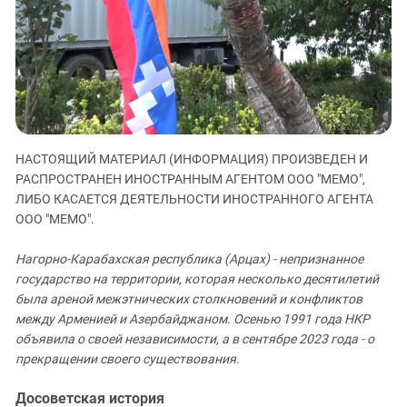
ЗАСТАВЛЯЕТ
Дагестан
КАВКАЗ ЗА ПАЛЕСТИНУ
Ингушетия
ИНАКОМЫСЛИЕ В ЧЕЧНЕ
Кабардино-Балкария
ПРЕСЛЕДОВАНИЕ АКТИВИСТОВ
МОБИЛИЗАЦИЯ И ПРОТЕСТЫ
Калмыкия
Карачаево-Черкесия
Краснодарский край
НАСТОЯЩИЙ МАТЕРИАЛ (ИНФОРМАЦИЯ) ПРОИЗВЕДЕН И
РАСПРОСТРАНЕН ИНОСТРАННЫМ АГЕНТОМ ООО "МЕМО",
Нагорный Карабах
ЛИБО КАСАЕТСЯ ДЕЯТЕЛЬНОСТИ ИНОСТРАННОГО АГЕНТА
Российская Федерация
ООО "МЕМО".
Ростовская область
Нагорно-Карабахская республика (Арцах) - непризнанное
Северная Осетия - Алания
государство на территории, которая несколько десятилетий
СКФО
была ареной межэтнических столкновений и конфликтов
между Арменией и Азербайджаном. Осенью 1991 года НКР
Ставропольский край
объявила о своей независимости, а в сентябре 2023 года - о
Чечня
прекращении своего существования.
Южная Осетия
Досоветская история