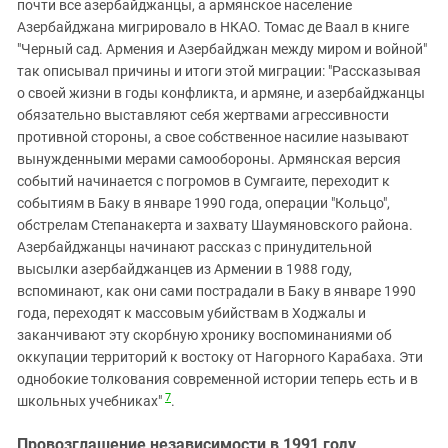
почти все азербайджанцы, а армянское население
Азербайджана мигрировало в НКАО. Томас де Ваал в книге
"Черный сад. Армения и Азербайджан между миром и войной"
так описывал причины и итоги этой миграции: "Рассказывая
о своей жизни в годы конфликта, и армяне, и азербайджанцы
обязательно выставляют себя жертвами агрессивности
противной стороны, а свое собственное насилие называют
вынужденными мерами самообороны. Армянская версия
событий начинается с погромов в Сумгаите, переходит к
событиям в Баку в январе 1990 года, операции "Кольцо",
обстрелам Степанакерта и захвату Шаумяновского района.
Азербайджанцы начинают рассказ с принудительной
высылки азербайджанцев из Армении в 1988 году,
вспоминают, как они сами пострадали в Баку в январе 1990
года, переходят к массовым убийствам в Ходжалы и
заканчивают эту скорбную хронику воспоминаниями об
оккупации территорий к востоку от Нагорного Карабаха. Эти
однобокие толкования современной истории теперь есть и в
7
школьных учебниках"
.
Провозглашение независимости в 1991 году