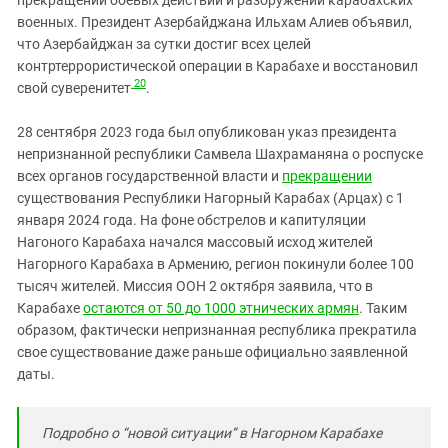
военных. Президент Азербайджана Ильхам Алиев объявил,
что Азербайджан за сутки достиг всех целей
контртеррористической операции в Карабахе и восстановил
20
свой суверенитет
.
28 сентября 2023 года был опубликован указ президента
непризнанной республики Самвела Шахраманяна о роспуске
всех органов государственной власти и
прекращении
существования Республики Нагорный Карабах (Арцах) с 1
января 2024 года. На фоне обстрелов и капитуляции
Нагоного Карабаха начался массовый исход жителей
Нагорного Карабаха в Армению, регион покинули более 100
тысяч жителей. Миссия ООН 2 октября заявила, что в
Карабахе
остаются от 50 до 1000 этнических армян
. Таким
образом, фактически непризнанная республика прекратила
свое существование даже раньше официально заявленной
даты.
Подробно о “новой ситуации” в Нагорном Карабахе