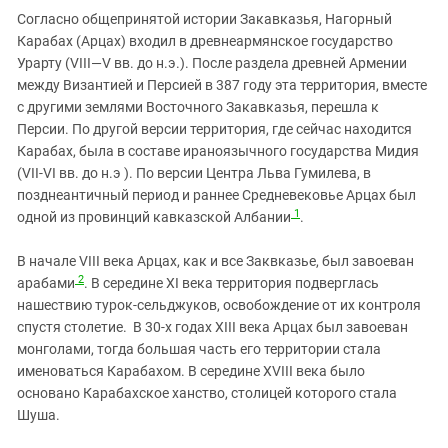
Южный Кавказ
Согласно общепринятой истории Закавказья, Нагорный
ЮФО
Карабах (Арцах) входил в древнеармянское государство
Урарту (VIII—V вв. до н.э.). После раздела древней Армении
между Византией и Персией в 387 году эта территория, вместе
с другими землями Восточного Закавказья, перешла к
Персии. По другой версии территория, где сейчас находится
Карабах, была в составе ираноязычного государства Мидия
(VII-VI вв. до н.э ). По версии Центра Льва Гумилева, в
позднеантичный период и раннее Средневековье Арцах был
1
одной из провинций кавказской Албании
.
В начале VIII века Арцах, как и все Заквказье, был завоеван
2
арабами
. В середине XI века территория подверглась
нашествию турок-сельджуков, освобождение от их контроля
спустя столетие. В 30-х годах XIII века Арцах был завоеван
монголами, тогда большая часть его территории стала
именоваться Карабахом. В середине XVIII века было
основано Карабахское ханство, столицей которого стала
Шуша.