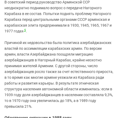
В советский период руководство Армянской ССР
неоднократно поднимало вопрос о передаче Нагорного
Карабаха в ее состав. Попытки поднять проблему Нагорного
Карабаха перед центральными органами СССР армянская и
карабахская элита предпринимали в 1930, 1945, 1965, 1967 и
5
1977 годах
.
Причиной их недовольства была политика азербайджанских
властей по ассимиляции карабахских армян. По версии
армян, власти Азербайджана поощряли миграцию
азербайджанцев в Нагорный Карабах, крайне неохотно
принимая жителей Армении. С другой стороны, число
азербайджанцев росло также за счет естественного прироста,
в то время как многие армяне уезжали из Карабаха ради
работы и развития карьеры. В результате этническая
структура населения автономной области изменилась: если в
1939 году доля азербайджанцев в населении составляла 9,3%,
то в 1970 году она увеличилась до 18%, а в 1989 году
превысила 21%.
Обострение ситуации в 1988 году