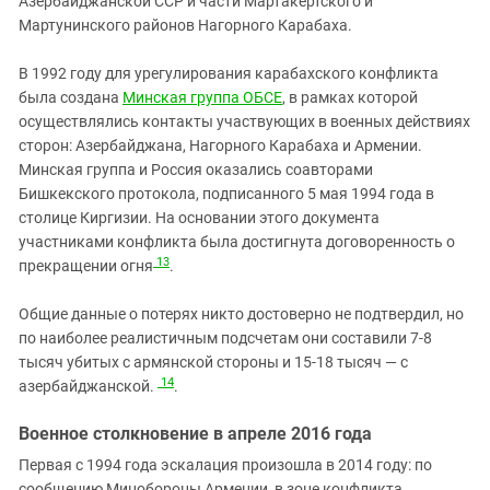
Азербайджанской ССР и части Мартакертского и
Мартунинского районов Нагорного Карабаха.
В 1992 году для урегулирования карабахского конфликта
была создана
Минская группа ОБСЕ
, в рамках которой
осуществлялись контакты участвующих в военных действиях
сторон: Азербайджана, Нагорного Карабаха и Армении.
Минская группа и Россия оказались соавторами
Бишкекского протокола, подписанного 5 мая 1994 года в
столице Киргизии. На основании этого документа
участниками конфликта была достигнута договоренность о
13
прекращении огня
.
Общие данные о потерях никто достоверно не подтвердил, но
по наиболее реалистичным подсчетам они составили 7-8
тысяч убитых с армянской стороны и 15-18 тысяч — с
14
азербайджанской.
.
Военное столкновение в апреле 2016 года
Первая с 1994 года эскалация произошла в 2014 году: по
сообщению Минобороны Армении, в зоне конфликта