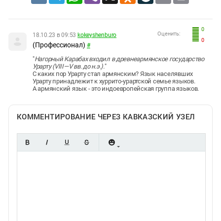
0
Оценить:
18.10.23 в 09:53
kokeyshenburo
0
(Профессионал)
#
"
Нагорный Карабах входил в древнеармянское государство
Урарту (VIII—V вв. до н.э.).
"
С каких пор Урарту стал армянским? Язык населявших
Урарту принадлежит к хуррито-урартской семье языков.
А армянский язык - это индоевропейская группа языков.
КОММЕНТИРОВАНИЕ ЧЕРЕЗ КАВКАЗСКИЙ УЗЕЛ