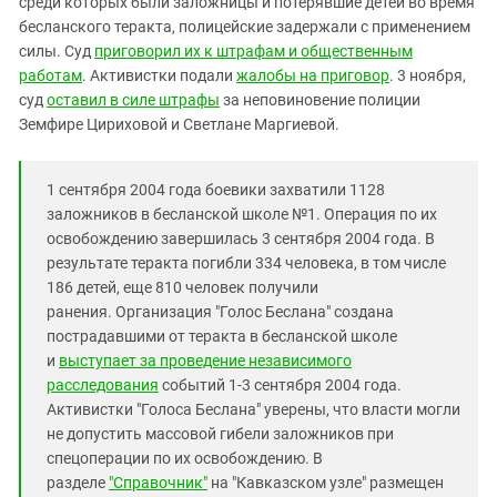
среди которых были
заложницы и потерявшие детей во время
Южный Кавказ
бесланского теракта, полицейские
задержали с применением
ЮФО
силы. Суд
приговорил их к штрафам и общественным
работам
. Активистки подали
жалобы на приговор
. 3 ноября,
суд
оставил в силе штрафы
за неповиновение полиции
Земфире Цириховой и Светлане Маргиевой.
1 сентября 2004 года боевики
захватили 1128
заложников
в бесланской школе №1. Операция по их
освобождению завершилась 3 сентября 2004 года. В
результате теракта
погибли 334 человека
, в том числе
186 детей, еще 810 человек получили
ранения.
Организация "Голос Беслана" создана
пострадавшими от теракта в бесланской школе
и
выступает за проведение независимого
расследования
событий 1-3 сентября 2004 года.
Активистки "Голоса Беслана" уверены, что власти могли
не допустить массовой гибели заложников при
спецоперации по их освобождению. В
разделе
"Справочник"
на "Кавказском узле" размещен