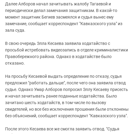
Далее Алборов начал зачитывать жалобу Тагаевой и
периодически делал замечания защитникам. В какой-то
момент защитник Бегиев засмеялся и судья вынес ему
замечание, сообщает корреспондент "Кавказского узла" из
зала суда.
В свою очередь Элла Кесаева заявила ходатайство с
просьбой истребовать видеозапись в отделе криминалистики
Правобережного района. Однако в ходатайстве было
отказано.
На просьбу Кесаевой выдать определение по отказу, судья
предложил "работать дальше", после чего она заявила отвод
судье. Однако Умар Алборов попросил Эллу Кесаеву присесть
и начал зачитывать ранее поданные ходатайства. Было
зачитано шесть ходатайств, в том числе по вызову
свидетелей, но все без исключения прошения были отклонены
без объяснений, сообщает корреспондент "Кавказского узла".
После этого Кесаева все же смогла заявить отвод. "Судья