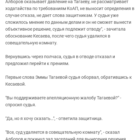
Алборов оказывает давление на Тагаеву, не рассматривает
ходатайства по требованиям КоАП, не выносит определения в
случае отказа, не дает слова защитникам. У судьи уже
сложилось мнение по данным делам и он не сможет вынести
объективное решение, судья подлежит отводу", - зачитала
обоснование Кесаева, после чего судья удалился в
совещательную комнату.
Вернувшись через полчаса, судья в отводе отказал и
предложил перейти к прениям.
Первые слова Эммы Тагаевой судья оборвал, обратившись к
Кесаевой.
"Вы поддерживаете апелляционную жалобу Тагаевой?" -
спросил судья.
"Да, но я хочу сказать…", - ответила защитница.
"Все, суд удаляется в совещательную комнату", - сказал
Алборов и покинул зал заседаний для вынесения решения.