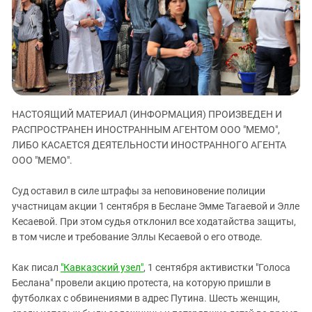
ЗАСТАВЛЯЕТ
Дагестан
КАВКАЗ ЗА ПАЛЕСТИНУ
Ингушетия
ИНАКОМЫСЛИЕ В ЧЕЧНЕ
Кабардино-Балкария
ПРЕСЛЕДОВАНИЕ АКТИВИСТОВ
МОБИЛИЗАЦИЯ И ПРОТЕСТЫ
Калмыкия
Карачаево-Черкесия
НАСТОЯЩИЙ МАТЕРИАЛ (ИНФОРМАЦИЯ) ПРОИЗВЕДЕН И
Краснодарский край
РАСПРОСТРАНЕН ИНОСТРАННЫМ АГЕНТОМ ООО "МЕМО",
Нагорный Карабах
ЛИБО КАСАЕТСЯ ДЕЯТЕЛЬНОСТИ ИНОСТРАННОГО АГЕНТА
ООО "МЕМО".
Российская Федерация
Ростовская область
Суд оставил в силе штрафы за неповиновение полиции
участницам акции 1 сентября в Беслане Эмме Тагаевой и Элле
Северная Осетия - Алания
Кесаевой. При этом судья отклонил все ходатайства защиты,
СКФО
в том числе и требование Эллы Кесаевой о его отводе.
Ставропольский край
Как писал
"Кавказский узел"
, 1 сентября активистки "Голоса
Чечня
Беслана" провели акцию протеста, на которую пришли в
Южная Осетия
футболках с обвинениями в адрес Путина. Шесть женщин,