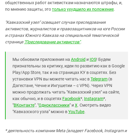
общественных работ активисткам назначаются штрафы, и,
по мнению защиты, это
только ухудшило их положение
.
"Кавказский узел"
освещает случаи преследования
активистов, журналистов и правозащитников на юге России
и странах Южного Кавказа на специальной тематической
странице
"Преследование активистов"
.
Мы обновили приложения на
Android
и
IOS
! Будем
признательны за критику, идеи по развитию как в Google
Play/App Store, так и на страницах КУ в соцсетях. Без
установки VPN вы можете читать нас в
Telegram
(в
Дагестане, Чечне и Ингушетии – с VPN). Через VPN
можно продолжать читать "Кавказский узел" на сайте,
как обычно, и в соцсетях
Facebook
*,
Instagram
*,
"
ВКонтакте
", "
Одноклассники
" и
X
. Смотреть видео
"Кавказского узла" можно в
YouTube
.
* деятельность компании Meta (владеет Facebook, Instagram и