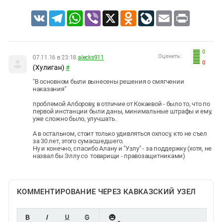
VK
Telegram
WhatsApp
Viber
X
Odnoklassniki
LiveJournal
Email
Print
0
Оценить:
07.11.16 в 23:18
alecks911
0
(Хулиган)
#
"В основном были вынесены решения о смягчении
наказания"
проблемой Алборову, в отличие от Кокаевой - было то, что по
первой инстанции были даны, минимальные штрафы и ему,
уже сложно было, улучшать.
А в остальном, стоит только удивляться охлосу, кто не съел
за 30 лет, этого сумасшедшего.
Ну и конечно, спасибо Алану и "Узлу" - за поддержку (хотя, не
назвал бы Эллу со товарищи - правозащитниками)
КОММЕНТИРОВАНИЕ ЧЕРЕЗ КАВКАЗСКИЙ УЗЕЛ