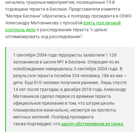
Южный Кавказ
начались траурные мероприятия, посвященные 15-й
годовщине теракта в Беслане. Представители комитета
ЮФО
"Матери Беслана" обратились к полпреду президента в СКФО
Александру Матовникову с просьбой
взять под личный
контроль дело
о расследовании теракта "с целью
оптимизировать ход расследования".
1 сентября 2004 года террористы захватили 1 128
заложников в школе №1 в Беслане. Операция по их
освобождению завершилась 3 сентября 2004 года. В
результате теракта погибли 334 человека, 186 из них –
дети. Еще 810 человек получили ранения. Лишь спустя
14 лет после трагедии, в декабре 2018 года, Александр
Матовников сделал первое со времени теракта
официальное признание в том, что штурм школы
планировался изначально, несмотря на протесты
местных жителей. Полпред президента
также подтвердил, что
школу обстреливали из танка
.