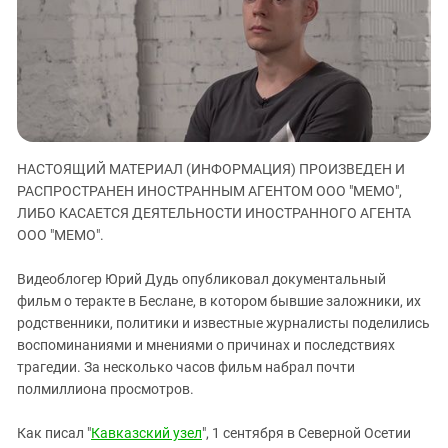
ЗАСТАВЛЯЕТ
Дагестан
КАВКАЗ ЗА ПАЛЕСТИНУ
Ингушетия
ИНАКОМЫСЛИЕ В ЧЕЧНЕ
Кабардино-Балкария
ПРЕСЛЕДОВАНИЕ АКТИВИСТОВ
МОБИЛИЗАЦИЯ И ПРОТЕСТЫ
Калмыкия
Карачаево-Черкесия
НАСТОЯЩИЙ МАТЕРИАЛ (ИНФОРМАЦИЯ) ПРОИЗВЕДЕН И
Краснодарский край
РАСПРОСТРАНЕН ИНОСТРАННЫМ АГЕНТОМ ООО "МЕМО",
Нагорный Карабах
ЛИБО КАСАЕТСЯ ДЕЯТЕЛЬНОСТИ ИНОСТРАННОГО АГЕНТА
Российская Федерация
ООО "МЕМО".
Ростовская область
Видеоблогер Юрий Дудь опубликовал документальный
Северная Осетия - Алания
фильм о теракте в Беслане, в котором бывшие заложники, их
родственники, политики и известные журналисты поделились
СКФО
воспоминаниями и мнениями о причинах и последствиях
Ставропольский край
трагедии. За несколько часов фильм набрал почти
Чечня
полмиллиона просмотров.
Южная Осетия
Как писал "
Кавказский узел
", 1 сентября в Северной Осетии