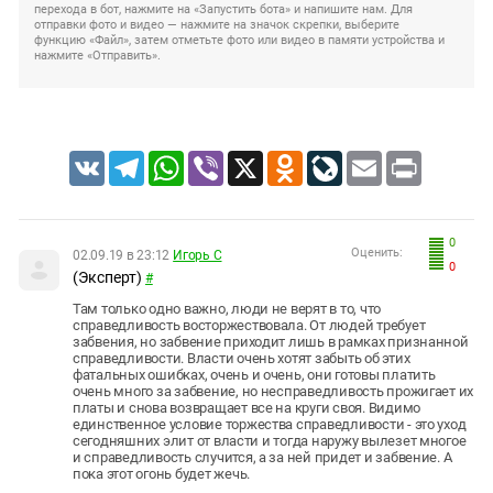
перехода в бот, нажмите на «Запустить бота» и напишите нам. Для
отправки фото и видео — нажмите на значок скрепки, выберите
функцию «Файл», затем отметьте фото или видео в памяти устройства и
нажмите «Отправить».
VK
Telegram
WhatsApp
Viber
X
Odnoklassniki
LiveJournal
Email
Print
0
Оценить:
02.09.19 в 23:12
Игорь С
0
(Эксперт)
#
Там только одно важно, люди не верят в то, что
справедливость восторжествовала. От людей требует
забвения, но забвение приходит лишь в рамках признанной
справедливости. Власти очень хотят забыть об этих
фатальных ошибках, очень и очень, они готовы платить
очень много за забвение, но несправедливость прожигает их
платы и снова возвращает все на круги своя. Видимо
единственное условие торжества справедливости - это уход
сегодняшних элит от власти и тогда наружу вылезет многое
и справедливость случится, а за ней придет и забвение. А
пока этот огонь будет жечь.