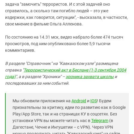
задача "замочить" террористов. И с этой задачей оно
справилось, а сколько там погибло людей – это уже
издержки, как говорится, ситуации", - высказала, в частности,
свое мнение в фильме Ольга Алленова.
По состоянию на 14.31 мск, видео набрало более 474 тысяч
просмотров, под ним опубликовано более 5,9 тысячи
комментариев.
В разделе "Справочник" на "Кавказском узле" размещена
справка "
Террористический акт в Беслане (1-3 сентября 2004
года)
", а в разделе "Хроники" –
хроника захвата школы
и
последовавших за ним событий.
Мы обновили приложения на
Android
и
IOS
! Будем
признательны за критику, идеи по развитию как в Google
Play/App Store, так и на страницах КУ в соцсетях. Без
установки VPN вы можете читать нас в
Telegram
(в
Дагестане, Чечне и Ингушетии – с VPN). Через VPN
можно продолжать читать "Кавказский узел" на сайте,