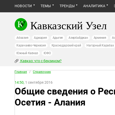
НОВОСТИ
ТЕМЫ
ТРЕНДЫ
АНАЛИТИКА
Кавказский Узел
Абхазия
Аджария
Адыгея
Азербайджан
Армения
А
Карачаево-Черкесия
Краснодарский край
Нагорный Карабах
Южный Кавказ
ЮФО
Кавказ: что с бензином?
Главная
/
Справочник
14:50,
1 сентября 2016
Общие сведения о Рес
Осетия - Алания