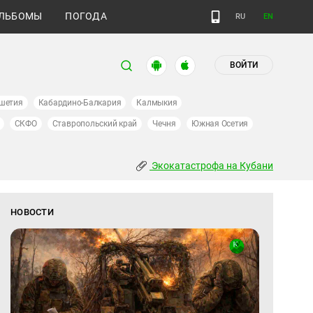
ЛЬБОМЫ
ПОГОДА
RU
EN
ВОЙТИ
шетия
Кабардино-Балкария
Калмыкия
СКФО
Ставропольский край
Чечня
Южная Осетия
Экокатастрофа на Кубани
НОВОСТИ