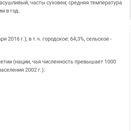
асушливый, часты суховеи; средняя температура
м в год.
 2016 г.), в т.ч. городское: 64,3%, сельское -
етии (нации, чья численность превышает 1000
селения 2002 г.):