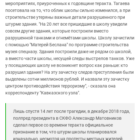
мероприятиях, приуроченных к годовщине теракта. Тагаева
посетовала на то, что облик школы сильно изменился, а при
строительстве утеряны важные детали разрушенного при
штурме здания. "На 20 лет все пришедшие в школу увидели
совсем другие здания, которые построили вместо
разрушенной танками и огнемётами школы. Школу зачистили
с помощью "Матерей Беслана" по программе строительства
музея спецназу. Здания построили даже не рядом со школой,
а вместо части школы, несущей следы выстрелов танков. Уже
у посещающих школу не возникнет вопрос как раньше: кто
разрушил здания? На эту зачистку следов преступления были
выделены сотни миллионов рублей. И назвали эту зачистку
центром противодействия терроризму", - сказала она
корреспонденту "Кавказского узла".
Лишь спустя 14 лет после трагедии, в декабре 2018 года,
полпред президента в СКФО Александр Матовников
сделал первое со времени теракта официальное
признание в том, что штурм школы планировался
изначально, несмотря на протесты местных жителей.