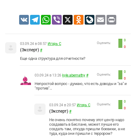
VK
Telegram
WhatsApp
Viber
X
Odnoklassniki
LiveJournal
Email
Print
0
Оценить:
03.09.24 в 08:57
Игорь С
0
(Эксперт)
#
Еще одна структура для отчетности?
0
Оценить:
03.09.24 в 13:26
kyle.abernathy
#
0
Непростой вопрос - думаю, что есть доводы и "за" и
"против"...
0
Оценить:
03.09.24 в 20:57
Игорь С
0
(Эксперт)
#
Не очень понятно почему этот центр надо
создавать в Беслане, может лучше его
создать там, откуда пришли боевики, а не
туда, куда они пришли с террором?