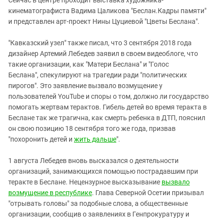
Сейчас в центре проходит выставка художника-
кинематографиста Вадима Цаликова "Беслан.Кадры памяти"
и представлен арт-проект Нины Цуциевой "Цветы Беслана".
"Кавказский узел" также писал, что 3 сентября 2018 года
дизайнер Артемий Лебедев заявил в своем видеоблоге, что
такие организации, как "Матери Беслана" и "Голос
Беслана", спекулируют на трагедии ради "политических
пирогов". Это заявление вызвало возмущение у
пользователей YouTube и споры о том, должно ли государство
помогать жертвам терактов. Гибель детей во время теракта в
Беслане так же трагична, как смерть ребенка в ДТП, пояснил
он свою позицию 18 сентября того же года, призвав
"похоронить детей и
жить дальше
".
1 августа Лебедев вновь высказался о деятельности
организаций, занимающихся помощью пострадавшим при
теракте в Беслане. Нецензурное высказывание
вызвало
возмущение в республике
. Глава Северной Осетии призывал
"отрывать головы" за подобные слова, а общественные
организации, сообщив о заявлениях в Генпрокуратуру и