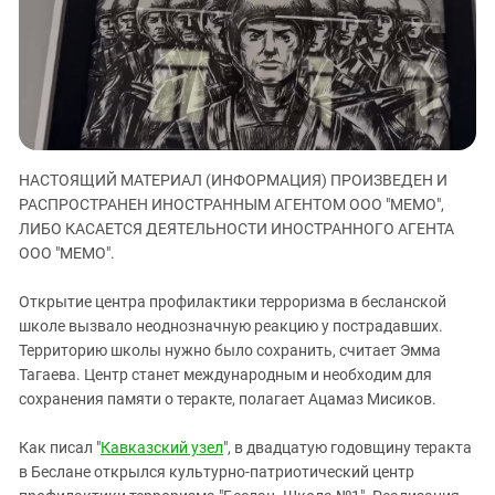
ЗАСТАВЛЯЕТ
Дагестан
КАВКАЗ ЗА ПАЛЕСТИНУ
Ингушетия
ИНАКОМЫСЛИЕ В ЧЕЧНЕ
Кабардино-Балкария
ПРЕСЛЕДОВАНИЕ АКТИВИСТОВ
МОБИЛИЗАЦИЯ И ПРОТЕСТЫ
Калмыкия
Карачаево-Черкесия
НАСТОЯЩИЙ МАТЕРИАЛ (ИНФОРМАЦИЯ) ПРОИЗВЕДЕН И
Краснодарский край
РАСПРОСТРАНЕН ИНОСТРАННЫМ АГЕНТОМ ООО "МЕМО",
Нагорный Карабах
ЛИБО КАСАЕТСЯ ДЕЯТЕЛЬНОСТИ ИНОСТРАННОГО АГЕНТА
ООО "МЕМО".
Российская Федерация
Ростовская область
Открытие центра профилактики терроризма в бесланской
школе вызвало неоднозначную реакцию у пострадавших.
Северная Осетия - Алания
Территорию школы нужно было сохранить, считает Эмма
СКФО
Тагаева. Центр станет международным и необходим для
Ставропольский край
сохранения памяти о теракте, полагает Ацамаз Мисиков.
Чечня
Как писал "
Кавказский узел
", в двадцатую годовщину теракта
Южная Осетия
в Беслане открылся культурно-патриотический центр