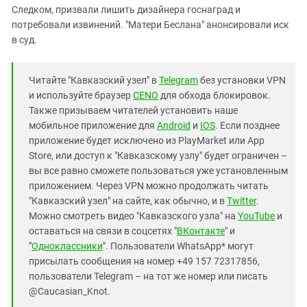
Следком, призвали лишить дизайнера госнаград и
потребовали извинений. "Матери Беслана" анонсировали иск
в суд.
Читайте "Кавказский узел" в
Telegram
без установки VPN
и используйте браузер
CENO
для обхода блокировок.
Также призываем читателей установить наше
мобильное приложение для
Android
и
IOS
. Если позднее
приложение будет исключено из PlayMarket или App
Store, или доступ к "Кавказскому узлу" будет ограничен –
вы все равно сможете пользоваться уже установленным
приложением. Через VPN можно продолжать читать
"Кавказский узел" на сайте, как обычно, и в
Twitter
.
Можно смотреть видео "Кавказского узла" на
YouTube
и
оставаться на связи в соцсетях "
ВКонтакте
" и
"
Одноклассники
". Пользователи WhatsApp* могут
присылать сообщения на номер +49 157 72317856,
пользователи Telegram – на тот же номер или писать
@Caucasian_Knot.