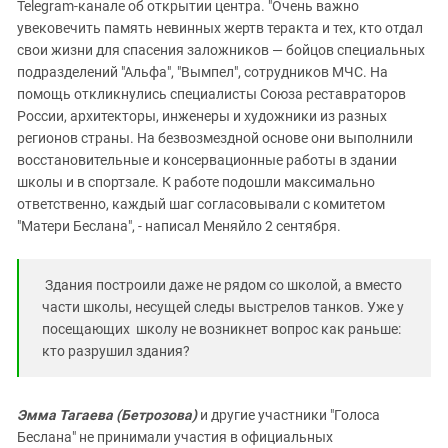
Telegram-канале об открытии центра. "Очень важно
увековечить память невинных жертв теракта и тех, кто отдал
свои жизни для спасения заложников — бойцов специальных
подразделений "Альфа", "Вымпел", сотрудников МЧС. На
помощь откликнулись специалисты Союза реставраторов
России, архитекторы, инженеры и художники из разных
регионов страны. На безвозмездной основе они выполнили
восстановительные и консервационные работы в здании
школы и в спортзале. К работе подошли максимально
ответственно, каждый шаг согласовывали с комитетом
"Матери Беслана", - написал Меняйло 2 сентября.
Здания построили даже не рядом со школой, а вместо
части школы, несущей следы выстрелов танков. Уже у
посещающих школу не возникнет вопрос как раньше:
кто разрушил здания?
Эмма Тагаева (Бетрозова)
и другие участники "Голоса
Беслана" не принимали участия в официальных