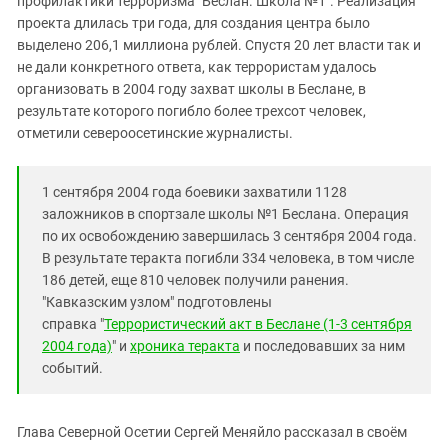
профилактики терроризма "Беслан. Школа №1". Реализация
Южный Кавказ
проекта длилась три года, для создания центра было
ЮФО
выделено 206,1 миллиона рублей.
Спустя 20 лет власти так и
не дали конкретного ответа, как террористам удалось
организовать в 2004 году захват школы в Беслане, в
результате которого погибло более трехсот человек,
отметили североосетинские журналисты.
1 сентября 2004 года боевики захватили 1128
заложников в спортзале школы №1 Беслана. Операция
по их освобождению завершилась 3 сентября 2004 года.
В результате теракта погибли 334 человека, в том числе
186 детей, еще 810 человек получили ранения.
"Кавказским узлом" подготовлены
справка "
Террористический акт в Беслане (1-3 сентября
2004 года)
" и
хроника теракта
и последовавших за ним
событий.
Глава Северной Осетии Сергей Меняйло рассказал в своём