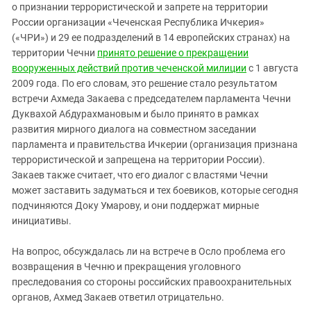
о признании террористической и запрете на территории
России организации «Чеченская Республика Ичкерия»
(«ЧРИ») и 29 ее подразделений в 14 европейских странах) на
территории Чечни
принято решение о прекращении
вооруженных действий против чеченской милиции
с 1 августа
2009 года. По его словам, это решение стало результатом
встречи Ахмеда Закаева с председателем парламента Чечни
Дуквахой Абдурахмановым и было принято в рамках
развития мирного диалога на совместном заседании
парламента и правительства Ичкерии (организация признана
террористической и запрещена на территории России).
Закаев также считает, что его диалог с властями Чечни
может заставить задуматься и тех боевиков, которые сегодня
подчиняются Доку Умарову, и они поддержат мирные
инициативы.
На вопрос, обсуждалась ли на встрече в Осло проблема его
возвращения в Чечню и прекращения уголовного
преследования со стороны российских правоохранительных
органов, Ахмед Закаев ответил отрицательно.