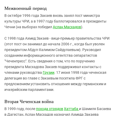
Межвоенный период
В октябре 1996 года Закаев вновь занял пост министра
культуры ЧРИ, а в 1997 году баллотировался в президенты
Чечни (на выборах победил
Аслан Масхадов
).
С 1998 года Ахмед Закаев - вице-премьер правительства ЧРИ
(этот пост он занимал до начала 2006 г., когда был уволен
президентом Абдул-Халимом Сайдулаевым). Руководил
созданием информационного агентства сепаратистов
"Чеченпресс". Есть сведения о том, что по поручению
президента Масхадова Закаев поддерживал контакты с
членами руководства
Грузии
. 17 июня 1998 года чеченская
делегация во главе с Закаевым посетила ФРГ с
предложением установить отношения между германским и
ичкерийским парламентами.
Вторая Чеченская война
В 1999 году, после
похода отрядов
Хаттаба
и Шамиля Басаева
в Дагестан, Аслан Масхадов назначил Ахмеда Закаева