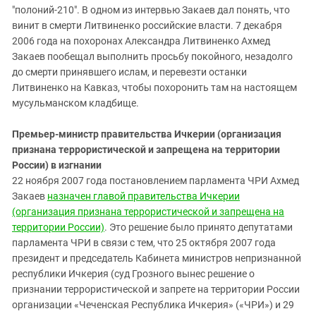
"полоний-210". В одном из интервью Закаев дал понять, что
винит в смерти Литвиненко российские власти. 7 декабря
2006 года на похоронах Александра Литвиненко Ахмед
Закаев пообещал выполнить просьбу покойного, незадолго
до смерти принявшего ислам, и перевезти останки
Литвиненко на Кавказ, чтобы похоронить там на настоящем
мусульманском кладбище.
Премьер-министр правительства Ичкерии (организация
признана террористической и запрещена на территории
России) в изгнании
22 ноября 2007 года постановлением парламента ЧРИ Ахмед
Закаев
назначен главой правительства Ичкерии
(организация признана террористической и запрещена на
территории России)
. Это решение было принято депутатами
парламента ЧРИ в связи с тем, что 25 октября 2007 года
президент и председатель Кабинета министров непризнанной
республики Ичкерия (суд Грозного вынес решение о
признании террористической и запрете на территории России
организации «Чеченская Республика Ичкерия» («ЧРИ») и 29