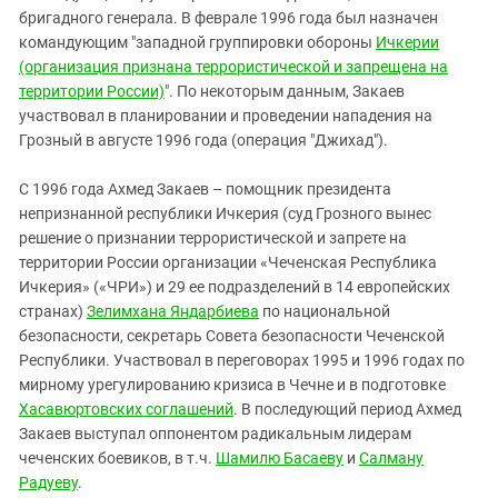
бригадного генерала. В феврале 1996 года был назначен
командующим "западной группировки обороны
Ичкерии
(организация признана террористической и запрещена на
территории России)
". По некоторым данным, Закаев
участвовал в планировании и проведении нападения на
Грозный в августе 1996 года (операция "Джихад").
C 1996 года Ахмед Закаев – помощник президента
непризнанной республики Ичкерия (суд Грозного вынес
решение о признании террористической и запрете на
территории России организации «Чеченская Республика
Ичкерия» («ЧРИ») и 29 ее подразделений в 14 европейских
странах)
Зелимхана Яндарбиева
по национальной
безопасности, секретарь Совета безопасности Чеченской
Республики. Участвовал в переговорах 1995 и 1996 годах по
мирному урегулированию кризиса в Чечне и в подготовке
Хасавюртовских соглашений
. В последующий период Ахмед
Закаев выступал оппонентом радикальным лидерам
чеченских боевиков, в т.ч.
Шамилю Басаеву
и
Салману
Радуеву
.