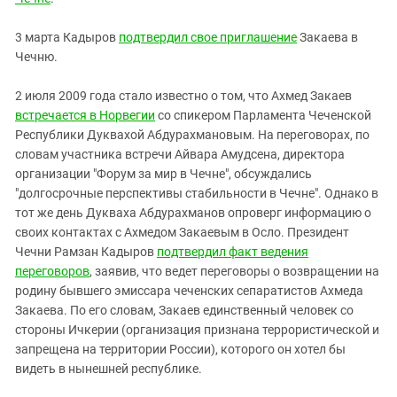
3 марта Кадыров
подтвердил свое приглашение
Закаева в
Чечню.
2 июля 2009 года стало известно о том, что Ахмед Закаев
встречается в Норвегии
со спикером Парламента Чеченской
Республики Дуквахой Абдурахмановым. На переговорах, по
словам участника встречи Айвара Амудсена, директора
организации "Форум за мир в Чечне", обсуждались
"долгосрочные перспективы стабильности в Чечне". Однако в
тот же день Дукваха Абдурахманов опроверг информацию о
своих контактах с Ахмедом Закаевым в Осло. Президент
Чечни Рамзан Кадыров
подтвердил факт ведения
переговоров
, заявив, что ведет переговоры о возвращении на
родину бывшего эмиссара чеченских сепаратистов Ахмеда
Закаева. По его словам, Закаев единственный человек со
стороны Ичкерии (организация признана террористической и
запрещена на территории России), которого он хотел бы
видеть в нынешней республике.