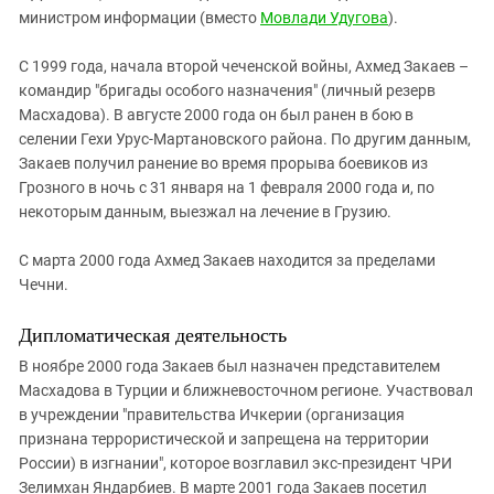
министром информации (вместо
Мовлади Удугова
).
С 1999 года, начала второй чеченской войны, Ахмед Закаев –
командир "бригады особого назначения" (личный резерв
Масхадова). В августе 2000 года он был ранен в бою в
селении Гехи Урус-Мартановского района. По другим данным,
Закаев получил ранение во время прорыва боевиков из
Грозного в ночь с 31 января на 1 февраля 2000 года и, по
некоторым данным, выезжал на лечение в Грузию.
С марта 2000 года Ахмед Закаев находится за пределами
Чечни.
Дипломатическая деятельность
В ноябре 2000 года Закаев был назначен представителем
Масхадова в Турции и ближневосточном регионе. Участвовал
в учреждении "правительства Ичкерии (организация
признана террористической и запрещена на территории
России) в изгнании", которое возглавил экс-президент ЧРИ
Зелимхан Яндарбиев. В марте 2001 года Закаев посетил