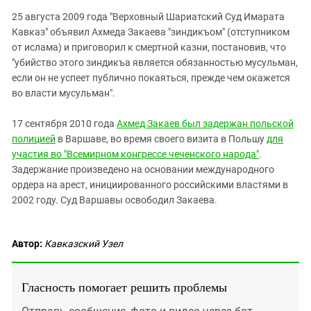
25 августа 2009 года "Верховный Шариатский Суд Имарата
Кавказ" объявил Ахмеда Закаева "зиндикъом" (отступником
от ислама) и приговорил к смертной казни, постановив, что
"убийство этого зиндикъа является обязанностью мусульман,
если он не успеет публично покаяться, прежде чем окажется
во власти мусульман".
17 сентября 2010 года
Ахмед Закаев был задержан польской
полицией
в Варшаве, во время своего визита в Польшу
для
участия во "Всемирном конгрессе чеченского народа"
.
Задержание произведено на основании международного
ордера на арест, инициированного российскими властями в
2002 году. Суд Варшавы освободил Закаева.
Автор:
Кавказский Узел
Гласность помогает решить проблемы