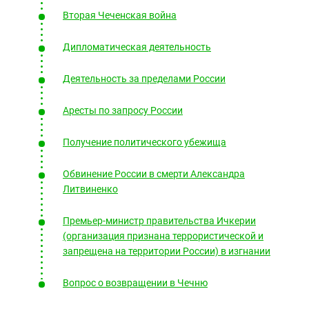
Южный Кавказ
Вторая Чеченская война
ЮФО
Дипломатическая деятельность
Деятельность за пределами России
Аресты по запросу России
Получение политического убежища
Обвинение России в смерти Александра
Литвиненко
Премьер-министр правительства Ичкерии
(организация признана террористической и
запрещена на территории России) в изгнании
Вопрос о возвращении в Чечню