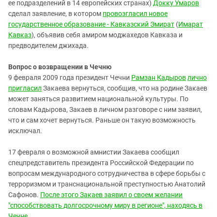
ее подразделений в 14 европейских странах)
Докку Умаров
сделал заявление, в котором
провозгласил новое
государственное образование - Кавказский Эмират
(
Имарат
Кавказ
), объявив себя амиром моджахедов Кавказа и
предводителем джихада.
Вопрос о возвращении в Чечню
9 февраля 2009 года президент Чечни
Рамзан Кадыров
лично
пригласил
Закаева вернуться, сообщив, что на родине Закаев
может заняться развитием национальной культуры. По
словам Кадырова, Закаев в личном разговоре с ним заявил,
что и сам хочет вернуться. Раньше он такую возможность
исключал.
17 февраля о возможной амнистии Закаева сообщил
спецпредставитель президента Российской Федерации по
вопросам международного сотрудничества в сфере борьбы с
терроризмом и транснациональной преступностью Анатолий
Сафонов.
После этого Закаев заявил о своем желании
"способствовать долгосрочному миру в регионе", находясь в
Чечне
.