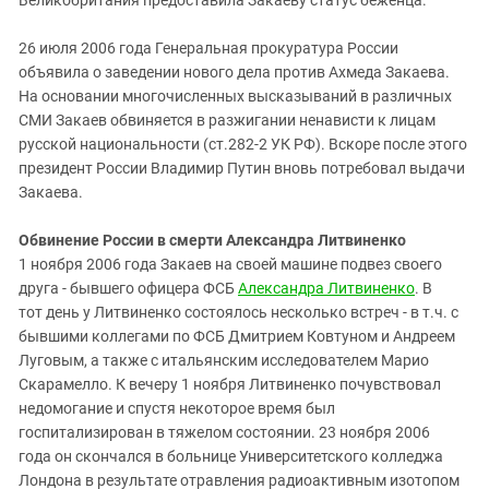
Великобритания предоставила Закаеву статус беженца.
26 июля 2006 года Генеральная прокуратура России
объявила о заведении нового дела против Ахмеда Закаева.
На основании многочисленных высказываний в различных
СМИ Закаев обвиняется в разжигании ненависти к лицам
русской национальности (ст.282-2 УК РФ). Вскоре после этого
президент России Владимир Путин вновь потребовал выдачи
Закаева.
Обвинение России в смерти Александра Литвиненко
1 ноября 2006 года Закаев на своей машине подвез своего
друга - бывшего офицера ФСБ
Александра Литвиненко
. В
тот день у Литвиненко состоялось несколько встреч - в т.ч. с
бывшими коллегами по ФСБ Дмитрием Ковтуном и Андреем
Луговым, а также с итальянским исследователем Марио
Скарамелло. К вечеру 1 ноября Литвиненко почувствовал
недомогание и спустя некоторое время был
госпитализирован в тяжелом состоянии. 23 ноября 2006
года он скончался в больнице Университетского колледжа
Лондона в результате отравления радиоактивным изотопом