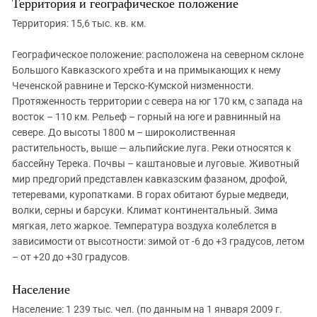
Территория и географическое положение
Территория: 15,6 тыс. кв. км.
Географическое положение: расположена на северном склоне
Большого Кавказского хребта и на примыкающих к нему
Чеченской равнине и Терско-Кумской низменности.
Протяженность территории с севера на юг 170 км, с запада на
восток – 110 км. Рельеф – горный на юге и равнинный на
севере. До высоты 1800 м – широколиственная
растительность, выше — альпийские луга. Реки относятся к
бассейну Терека. Почвы – каштановые и луговые. Животный
мир предгорий представлен кавказским фазаном, дрофой,
тетеревами, куропатками. В горах обитают бурые медведи,
волки, серны и барсуки. Климат континентальный. Зима
мягкая, лето жаркое. Температура воздуха колеблется в
зависимости от высотности: зимой от -6 до +3 градусов, летом
– от +20 до +30 градусов.
Население
Население: 1 239 тыс. чел. (по данным на 1 января 2009 г.