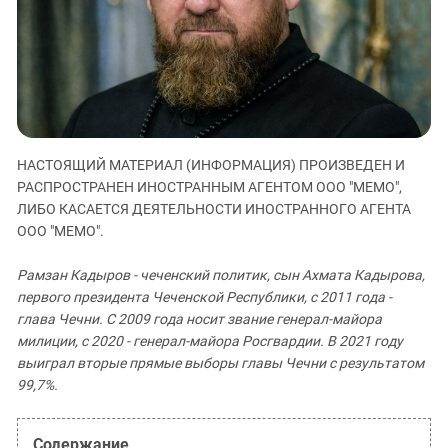
ЗАСТАВЛЯЕТ
Дагестан
КАВКАЗ ЗА ПАЛЕСТИНУ
Ингушетия
ИНАКОМЫСЛИЕ В ЧЕЧНЕ
Кабардино-Балкария
ПРЕСЛЕДОВАНИЕ АКТИВИСТОВ
МОБИЛИЗАЦИЯ И ПРОТЕСТЫ
Калмыкия
Карачаево-Черкесия
НАСТОЯЩИЙ МАТЕРИАЛ (ИНФОРМАЦИЯ) ПРОИЗВЕДЕН И
Краснодарский край
РАСПРОСТРАНЕН ИНОСТРАННЫМ АГЕНТОМ ООО "МЕМО",
Нагорный Карабах
ЛИБО КАСАЕТСЯ ДЕЯТЕЛЬНОСТИ ИНОСТРАННОГО АГЕНТА
ООО "МЕМО".
Российская Федерация
Ростовская область
Рамзан Кадыров - чеченский политик, сын Ахмата Кадырова,
Северная Осетия - Алания
первого президента Чеченской Республики, с 2011 года -
глава Чечни. С 2009 года носит звание генерал-майора
СКФО
милиции, с 2020 - генерал-майора Росгвардии. В 2021 году
Ставропольский край
выиграл вторые прямые выборы главы Чечни с результатом
99,7%.
Чечня
Южная Осетия