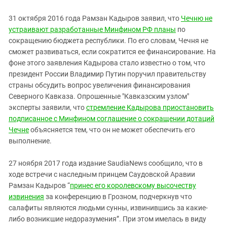
31 октября 2016 года Рамзан Кадыров заявил, что
Чечню не
устраивают разработанные Минфином РФ планы
по
сокращению бюджета республики. По его словам, Чечня не
сможет развиваться, если сократится ее финансирование. На
фоне этого заявления Кадырова стало известно о том, что
президент России Владимир Путин поручил правительству
страны обсудить вопрос увеличения финансирования
Северного Кавказа. Опрошенные "Кавказским узлом"
эксперты заявили, что
стремление Кадырова приостановить
подписанное с Минфином соглашение о сокращении дотаций
Чечне
объясняется тем, что он не может обеспечить его
выполнение.
27 ноября 2017 года издание SaudiaNews сообщило, что в
ходе встречи с наследным принцем Саудовской Аравии
Рамзан Кадыров “
принес его королевскому высочеству
извинения
за конференцию в Грозном, подчеркнув что
салафиты являются людьми сунны, извинившись за какие-
либо возникшие недоразумения”. При этом имелась в виду