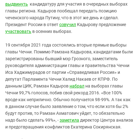
выдвинуть
кандидатуру для участия в очередных выборах
главы региона. Кадыров пообещал передать позицию
чеченского народа Путину, что в этот же день и сделал.
Президент России в ответ
озвучил
Кадырову предложение
участвовать
в осенних выборах.
19 сентября 2021 года состоялись вторые прямые выборы
главы Чечни. Помимо Рамзана Кадырова, кандидатами были
зарегистрированы бывший мэр Грозного, заместитель
руководителя администрации главы и правительства Чечни
Иса Хаджимурадов от партии «Справедливая Россия» и
депутат Парламента Чечни Халид Накаев от КПРФ. По
данным ЦИК, Рамзан Кадыров
набрал
на выборах главы
Чечни 99,7% голосов, побив свой рекорд 2016. «Все 100%
вроде как неприлично. Обычно получается 98-99%. А так как
в данном случае было заявление о том, что если хотя бы 2%
будут против, то Рамзан Ахматович уйдет, то обязательно
надо было сделать 99%», -
заметила
директор Центра анализа
и предотвращения конфликтов Екатерина Сокирянская.