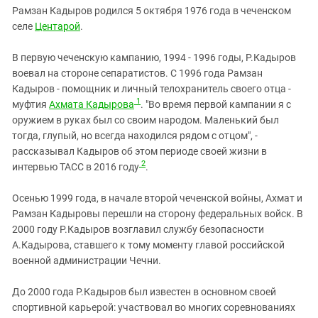
Рамзан Кадыров родился 5 октября 1976 года в чеченском
селе
Центарой
.
В первую чеченскую кампанию, 1994 - 1996 годы, Р.Кадыров
воевал на стороне сепаратистов. С 1996 года Рамзан
Кадыров - помощник и личный телохранитель своего отца -
1
муфтия
Ахмата Кадырова
. "Во время первой кампании я с
оружием в руках был со своим народом. Маленький был
тогда, глупый, но всегда находился рядом с отцом", -
рассказывал Кадыров об этом периоде своей жизни в
2
интервью ТАСС в 2016 году
.
Осенью 1999 года, в начале второй чеченской войны, Ахмат и
Рамзан Кадыровы перешли на сторону федеральных войск. В
2000 году Р.Кадыров возглавил службу безопасности
А.Кадырова, ставшего к тому моменту главой российской
военной администрации Чечни.
До 2000 года Р.Кадыров был известен в основном своей
спортивной карьерой: участвовал во многих соревнованиях