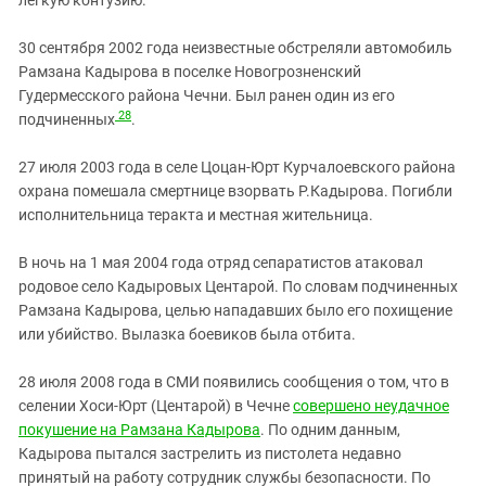
30 сентября 2002 года неизвестные обстреляли автомобиль
Рамзана Кадырова в поселке Новогрозненский
Гудермесского района Чечни. Был ранен один из его
28
подчиненных
.
27 июля 2003 года в селе Цоцан-Юрт Курчалоевского района
охрана помешала смертнице взорвать Р.Кадырова. Погибли
исполнительница теракта и местная жительница.
В ночь на 1 мая 2004 года отряд сепаратистов атаковал
родовое село Кадыровых Центарой. По словам подчиненных
Рамзана Кадырова, целью нападавших было его похищение
или убийство. Вылазка боевиков была отбита.
28 июля 2008 года в СМИ появились сообщения о том, что в
селении Хоси-Юрт (Центарой) в Чечне
совершено неудачное
покушение на Рамзана Кадырова
. По одним данным,
Кадырова пытался застрелить из пистолета недавно
принятый на работу сотрудник службы безопасности. По