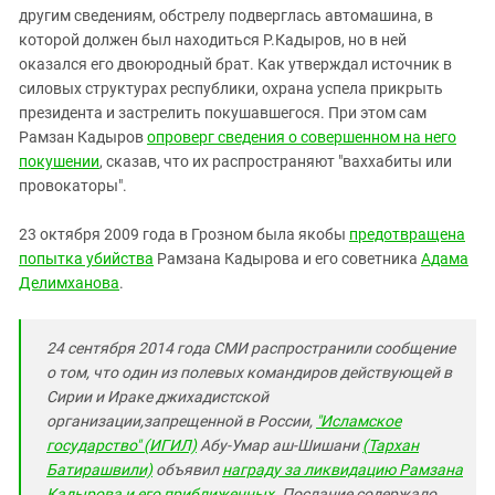
другим сведениям, обстрелу подверглась автомашина, в
которой должен был находиться Р.Кадыров, но в ней
оказался его двоюродный брат. Как утверждал источник в
силовых структурах республики, охрана успела прикрыть
президента и застрелить покушавшегося. При этом сам
Рамзан Кадыров
опроверг сведения о совершенном на него
покушении
, сказав, что их распространяют "ваххабиты или
провокаторы".
23 октября 2009 года в Грозном была якобы
предотвращена
попытка убийства
Рамзана Кадырова и его советника
Адама
Делимханова
.
24 сентября 2014 года СМИ распространили сообщение
о том, что один из полевых командиров действующей в
Сирии и Ираке джихадистской
организации,запрещенной в России,
"Исламское
государство" (ИГИЛ)
Абу-Умар аш-Шишани
(Тархан
Батирашвили)
объявил
награду за ликвидацию Рамзана
Кадырова и его приближенных
. Послание содержало