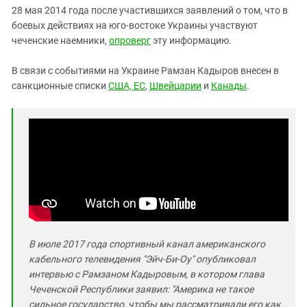
28 мая 2014 года после участившихся заявлений о том, что в
боевых действиях на юго-востоке Украины участвуют
чеченские наемники,
опроверг
эту информацию.
В связи с событиями на Украине Рамзан Кадыров внесен в
санкционные списки
США, ЕС
,
Швейцарии
и
Канады
.
В июле 2017 года спортивный канал американского
кабельного телевидения "Эйч-Би-Оу" опубликовал
интервью с Рамзаном Кадыровым, в котором глава
Чеченской Республики заявил: "Америка не такое
сильное государство, чтобы мы рассматривали его как