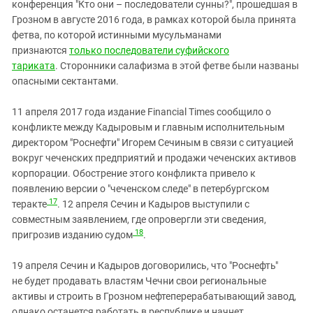
конференция "Кто они – последователи сунны?", прошедшая в
Грозном в августе 2016 года, в рамках которой была принята
фетва, по которой истинными мусульманами
признаются
только последователи суфийского
тариката
. Сторонники салафизма в этой фетве были названы
опасными сектантами.
11 апреля 2017 года издание Financial Times сообщило о
конфликте между Кадыровым и главным исполнительным
директором "Роснефти" Игорем Сечиным в связи с ситуацией
вокруг чеченских предприятий и продажи чеченских активов
корпорации. Обострение этого конфликта привело к
появлению версии о "чеченском следе" в петербургском
17
теракте
. 12 апреля Сечин и Кадыров выступили с
совместным заявлением, где опровергли эти сведения,
18
пригрозив изданию судом
.
19 апреля Сечин и Кадыров договорились, что "Роснефть"
не будет продавать властям Чечни свои региональные
активы и строить в Грозном нефтеперерабатывающий завод,
однако останется работать в республике и начнет