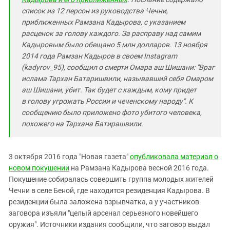
список из 12 персон из руководства Чечни,
приближенных Рамзана Кадырова, с указанием
расценок за голову каждого. За расправу над самим
Кадыровым было обещано 5 млн долларов. 13 ноября
2014 года Рамзан Кадыров в своем Instagram
(kadyrov_95), сообщил о смерти Омара аш Шишани: "Враг
ислама Тархан Батаришвили, называвший себя Омаром
аш Шишани, убит. Так будет с каждым, кому придет
в голову угрожать России и чеченскому народу". К
сообщению было приложено фото убитого человека,
похожего на Тархана Батирашвили.
3 октября 2016 года "Новая газета"
опубликовала материал о
новом покушении
на Рамзана Кадырова весной 2016 года.
Покушение собиралась совершить группа молодых жителей
Чечни в селе Беной, где находится резиденция Кадырова. В
резиденции была заложена взрывчатка, а у участников
заговора изъяли "целый арсенал серьезного новейшего
оружия". Источники издания сообщили, что заговор выдал