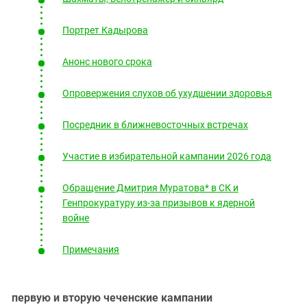
Портрет Кадырова
Анонс нового срока
Опровержения слухов об ухудшении здоровья
Посредник в ближневосточных встречах
Участие в избирательной кампании 2026 года
Обращение Дмитрия Муратова* в СК и
Генпрокуратуру из-за призывов к ядерной
войне
Примечания
первую и вторую чеченские кампании