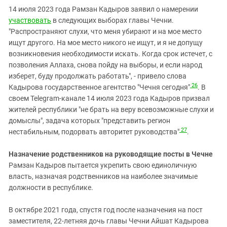
14 июля 2023 года Рамзан Кадыров заявил о намерении
участвовать
в следующих выборах главы Чечни.
"Распространяют слухи, что меня убирают и на мое место
ищут другого. На мое место никого не ищут, и я не допущу
возникновения необходимости искать. Когда срок истечет, с
позволения Аллаха, снова пойду на выборы, и если народ
изберет, буду продолжать работать", - привело слова
26
Кадырова государственное агентство "Чечня сегодня"
. В
своем Telegram-канале 14 июля 2023 года Кадыров призвал
жителей республики "не брать на веру всевозможные слухи и
домыслы", задача которых "представить регион
27
нестабильным, подорвать авторитет руководства"
.
Назначение родственников на руководящие посты в Чечне
Рамзан Кадыров пытается укрепить свою единоличную
власть, назначая родственников на наиболее значимые
должности в республике.
В октябре 2021 года, спустя год после назначения на пост
заместителя, 22-летняя дочь главы Чечни Айшат Кадырова