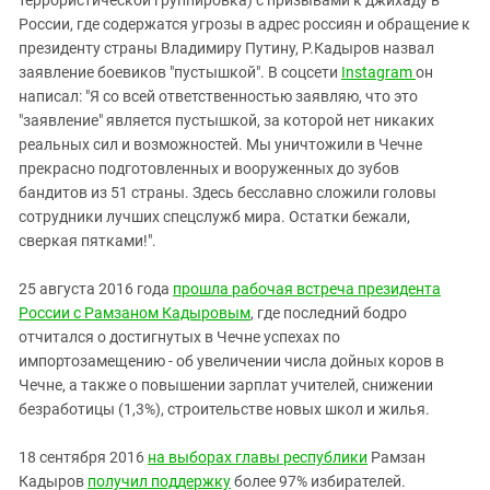
террористической группировка) с призывами к джихаду в
России, где содержатся угрозы в адрес россиян и обращение к
президенту страны Владимиру Путину, Р.Кадыров назвал
заявление боевиков "пустышкой". В соцсети
Instagram
он
написал: "Я со всей ответственностью заявляю, что это
"заявление" является пустышкой, за которой нет никаких
реальных сил и возможностей. Мы уничтожили в Чечне
прекрасно подготовленных и вооруженных до зубов
бандитов из 51 страны. Здесь бесславно сложили головы
сотрудники лучших спецслужб мира. Остатки бежали,
сверкая пятками!".
25 августа 2016 года
прошла рабочая встреча президента
России с Рамзаном Кадыровым
, где последний бодро
отчитался о достигнутых в Чечне успехах по
импортозамещению - об увеличении числа дойных коров в
Чечне, а также о повышении зарплат учителей, снижении
безработицы (1,3%), строительстве новых школ и жилья.
18 сентября 2016
на выборах главы республики
Рамзан
Кадыров
получил поддержку
более 97% избирателей.