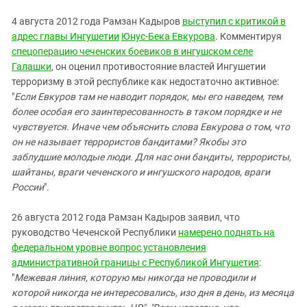
4 августа 2012 года Рамзан Кадыров
выступил с критикой в
адрес главы Ингушетии
Юнус-Бека Евкурова
. Комментируя
спецоперацию чеченских боевиков в ингушском селе
Галашки
, он оценил противостояние властей Ингушетии
терроризму в этой республике как недостаточно активное:
"
Если Евкуров там не наводит порядок, мы его наведем, тем
более особая его заинтересованность в таком порядке и не
чувствуется. Иначе чем объяснить слова Евкурова о том, что
он не называет террористов бандитами? Якобы это
заблудшие молодые люди. Для нас они бандиты, террористы,
шайтаны, враги чеченского и ингушского народов, враги
России
".
26 августа 2012 года Рамзан Кадыров заявил, что
руководство Чеченской Республики
намерено поднять на
федеральном уровне вопрос установления
административной границы с Республикой Ингушетия
:
"
Межевая линия, которую мы никогда не проводили и
которой никогда не интересовались, изо дня в день, из месяца