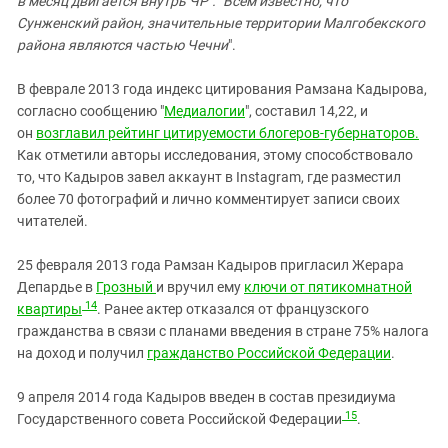
в месяц двигается внутрь ЧР". "Всем известно, что
Сунженский район, значительные территории Малгобекского
района являются частью Чечни
".
В феврале 2013 года индекс цитирования Рамзана Кадырова,
согласно сообщению "
Медиалогии
", составил 14,22, и
он
возглавил рейтинг цитируемости блогеров-губернаторов.
Как отметили авторы исследования, этому способствовало
то, что Кадыров завел аккаунт в Instagram, где разместил
более 70 фотографий и лично комментирует записи своих
читателей.
25 февраля 2013 года Рамзан Кадыров пригласил Жерара
Депардье в
Грозный
и вручил ему
ключи от пятикомнатной
14
квартиры
. Ранее актер отказался от французского
гражданства в связи с планами введения в стране 75% налога
на доход и получил
гражданство Российской Федерации
.
9 апреля 2014 года Кадыров введен в состав президиума
15
Государственного совета Российской Федерации
.