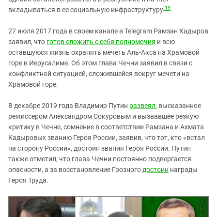
19
вкладываться в ее социальную инфраструктуру
.
27 июля 2017 года в своем канале в Telegram Рамзан Кадыров
заявил, что
готов сложить с себя полномочия
и всю
оставшуюся жизнь охранять мечеть Аль-Акса на Храмовой
горе в Иерусалиме. Об этом глава Чечни заявил в связи с
конфликтной ситуацией, сложившейся вокруг мечети на
Храмовой горе.
В декабре 2019 года Владимир Путин
развеял
, высказанное
режиссером Александром Сокуровым и вызвавшее резкую
критику в Чечне, сомнение в соответствии Рамзана и Ахмата
Кадыровых званию Героя России, заявив, что тот, кто «встал
на сторону России», достоин звания Героя России. Путин
также отметил, что глава Чечни постоянно подвергается
опасности, а за восстановление Грозного
достоин
награды
Героя Труда.