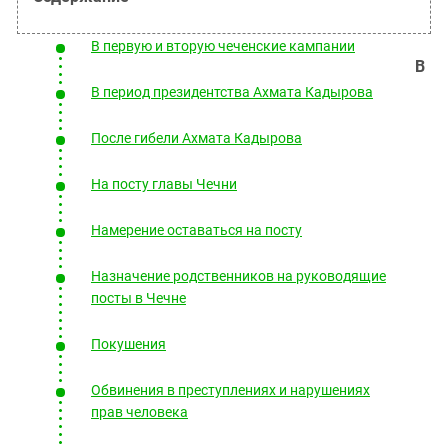
Южный Кавказ
ЮФО
В первую и вторую чеченские кампании
В
В период президентства Ахмата Кадырова
После гибели Ахмата Кадырова
На посту главы Чечни
Намерение оставаться на посту
Назначение родственников на руководящие
посты в Чечне
Покушения
Обвинения в преступлениях и нарушениях
прав человека