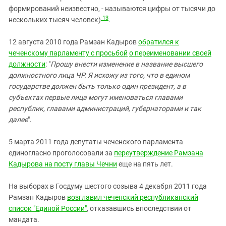
формирований неизвестно, - называются цифры от тысячи до
13
нескольких тысяч человек)
.
12 августа 2010 года Рамзан Кадыров
обратился к
чеченскому парламенту
с просьбой
о переименовании своей
должности
: "
Прошу внести изменение в название высшего
должностного лица ЧР. Я исхожу из того, что в едином
государстве должен быть только один президент, а в
субъектах первые лица могут именоваться главами
республик, главами администраций, губернаторами и так
далее
".
5 марта 2011 года депутаты чеченского парламента
единогласно проголосовали за
переутверждение Рамзана
Кадырова на посту главы Чечни
еще на пять лет.
На выборах в Госдуму шестого созыва 4 декабря 2011 года
Рамзан Кадыров
возглавил чеченский республиканский
список "Единой России"
, отказавшись впоследствии от
мандата.