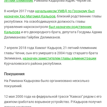
летний племянник
Рамзана Кадырова Идрис Черхигов.
8 ноября 2017 года
начальником УМВД по Грозному был
назначен Хас-Магомед Кадыров
, близкий родственник главы
республики. На освободившуюся должность главы
управления наркоконтроля
был назначен родственник
Кадырова
и его двоюродного брата, депутата Госдумы Адама
Делимханова Гайрбек Делимханов.
7 апреля 2018 года Хамзат Кадыров, 21-летний племянник
главы Чечни, сын его умершего в 2004 году старшего брата
Зелимхана,
назначен заместителем главы администрации
Курчалоевского района республики.
Покушения
На Рамзана Кадырова было организовано несколько
покушений.
12 мая 2000 года на федеральной трассе "Кавказ" рядом с его
джипом сработало взрывное устройство. Р.Кадыров получил
легкую контузию.