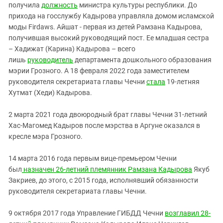
получила
должность
министра культуры республики. До
прихода на госслужбу Кадырова управляла домом исламской
моды Firdaws. Айшат - первая из детей Рамзана Кадырова,
получившая высокий руководящий пост. Ее младшая сестра
– Хадижат (Карина) Кадырова – всего
лишь
руководитель
департамента дошкольного образования
мэрии Грозного. А 18 февраля 2022 года заместителем
руководителя секретариата главы Чечни
стала
19-летняя
Хутмат (Хеди) Кадырова.
2 марта 2021 года двоюродный брат главы Чечни 31-летний
Хас-Магомед Кадыров после мэрства в Аргуне оказался в
кресле мэра Грозного.
14 марта 2016 года первым вице-премьером Чечни
был
назначен 26-летний племянник Рамзана Кадырова
Якуб
Закриев, до этого, с 2015 года, исполнявший обязанности
руководителя секретариата главы Чечни.
9 октября 2017 года Управление ГИБДД Чечни
возглавил 28-