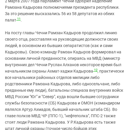
2 марта 2007 года парламент Чечни одобрил наделение
Рамзана Кадырова полномочиями президента республики.
За это решение высказались 56 из 58 депутатов из обеих
11
палат
.
На посту главы Чечни Рамзан Кадыров продолжил линию
своего отца, расставляя на руководящие должности своих
людей, в основном из бывших сепаратистов (как и сами
Кадыровы). Свою команду Рамзан Кадыров формировал на
основании личной преданности, опираясь на МВД (министр
внутренних дел Чечни Руслан Алханов некоторое время был
12
начальником охраны Ахмат-хаджи Кадырова
, практически
все начальники районных отделов милиции либо
родственники Рамзана Кадырова, либо односельчане, либо
преданные ему люди), батальоны спецназа внутренних войск
МВД России "Юг" и "Север", куда вошли бывшие сотрудники
службы безопасности (СБ) Кадырова и ОМОН (командиром
являлся Артур Ахмадов, бывший начальник штаба СБ). Во
главе полков МВД ЧР (ППС-1), "нефтеполка", ППС-2 также
стоят люди Рамзана Кадырова. У Р.Кадырова есть также
штат личной охраны (точное число бойцов этих