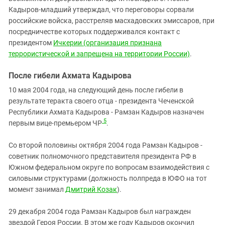
Кадыров-младший утверждал, что переговоры сорвали
российские войска, расстреляв масхадовских эмиссаров, при
посредничестве которых поддерживался контакт с
президентом
Ичкерии (организация признана
террористической и запрещена на территории России)
.
После гибели Ахмата Кадырова
10 мая 2004 года, на следующий день после гибели в
результате теракта своего отца - президента Чеченской
Республики Ахмата Кадырова - Рамзан Кадыров назначен
5
первым вице-премьером ЧР
.
Со второй половины октября 2004 года Рамзан Кадыров -
советник полномочного представителя президента РФ в
Южном федеральном округе по вопросам взаимодействия с
силовыми структурами (должность полпреда в ЮФО на тот
момент занимал
Дмитрий Козак
).
29 декабря 2004 года Рамзан Кадыров был награжден
звездой Героя России. В этом же году Кадыров окончил