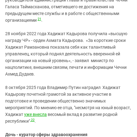
Галаса Таймасханова, отметившего ее достижения на
предыдущем месте службы и в работе с общественными
21
организациями
.
28 ноября 2022 года Хадижат Кадырова получила «высшую
награду ЧР» - орден Ахмата Кадырова. «За короткие сроки
Хадижат Рамзановна показала себя как талантливый
управленец, который поднял деятельность вверенной ей
организации на новый уровень», - заявил министр по
нацполитике, внешним связям, печати и информации Чечни
Ахмед Дудаев.
8 октября 2025 года
Владимир Путин наградил Хадижат
Кадырову почетной грамотой за активное участие в
подготовке и проведении общественно значимых
мероприятий. По мнению ее отца, "несмотря на юный возраст,
Хадижат
уже внесла
весомый вклад в развитие родной
22
республики"
.
Дочь - куратор сферы здравоохранения