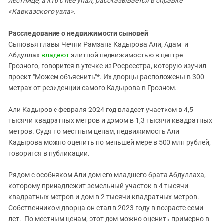
лестнице, а кто с нее упал, рассказывается в справке
Южный Кавказ
«Кавказского узла».
ЮФО
Расследование о недвижимости сыновей
Сыновья главы Чечни Рамзана Кадырова Али, Адам и
Абдуллах
владеют
элитной недвижимостью в центре
Грозного, говорится в утечке из Росреестра, которую изучил
проект "Можем объяснить"*. Их дворцы расположены в 300
метрах от резиденции самого Кадырова в Грозном.
Али Кадыров с февраля 2024 год владеет участком в 4,5
тысячи квадратных метров и домом в 1,3 тысячи квадратных
метров. Судя по местным ценам, недвижимость Али
Кадырова можно оценить по меньшей мере в 500 млн рублей,
говорится в публикации.
Рядом с особняком Али дом его младшего брата Абдуллаха,
которому принадлежит земельный участок в 4 тысячи
квадратных метров и дом в 2 тысячи квадратных метров.
Собственником дворца он стал в 2023 году в возрасте семи
лет. По местным ценам, этот дом можно оценить примерно в