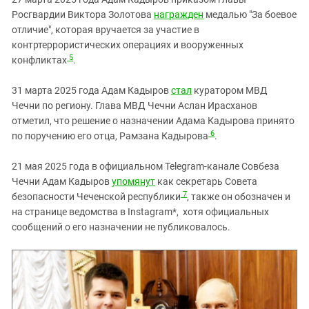
Росгвардии Виктора Золотова
награжден
медалью "За боевое
отличие", которая вручается за участие в
контртеррористических операциях и вооруженных
5
конфликтах
.
31 марта 2025 года Адам Кадыров
стал
куратором МВД
Чечни по региону. Глава МВД Чечни Аслан Ирасханов
отметил, что решение о назначении Адама Кадырова принято
6
по поручению его отца, Рамзана Кадырова
.
21 мая 2025 года в официальном Telegram-канале Совбеза
Чечни Адам Кадыров
упомянут
как секретарь Совета
7
безопасности Чеченской республики
, также он обозначен и
на странице ведомства в Instagram*, хотя официальных
сообщений о его назначении не публиковалось.