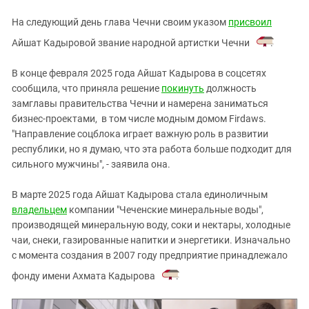
На следующий день глава Чечни своим указом
присвоил
Айшат Кадыровой звание народной артистки Чечни
.
В конце февраля 2025 года Айшат Кадырова в соцсетях
сообщила, что приняла решение
покинуть
должность
замглавы правительства Чечни и намерена заниматься
бизнес-проектами, в том числе модным домом Firdaws.
"Направление соцблока играет важную роль в развитии
республики, но я думаю, что эта работа больше подходит для
сильного мужчины", - заявила она.
В марте 2025 года Айшат Кадырова стала единоличным
владельцем
компании "Чеченские минеральные воды",
производящей минеральную воду, соки и нектары, холодные
чаи, снеки, газированные напитки и энергетики. Изначально
с момента создания в 2007 году предприятие принадлежало
фонду имени Ахмата Кадырова
.