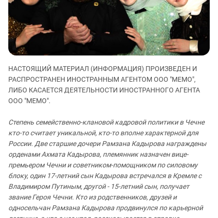
ЗАСТАВЛЯЕТ
Дагестан
КАВКАЗ ЗА ПАЛЕСТИНУ
Ингушетия
ИНАКОМЫСЛИЕ В ЧЕЧНЕ
Кабардино-Балкария
ПРЕСЛЕДОВАНИЕ АКТИВИСТОВ
МОБИЛИЗАЦИЯ И ПРОТЕСТЫ
Калмыкия
НАСТОЯЩИЙ МАТЕРИАЛ (ИНФОРМАЦИЯ) ПРОИЗВЕДЕН И
Карачаево-Черкесия
РАСПРОСТРАНЕН ИНОСТРАННЫМ АГЕНТОМ ООО "МЕМО",
Краснодарский край
ЛИБО КАСАЕТСЯ ДЕЯТЕЛЬНОСТИ ИНОСТРАННОГО АГЕНТА
Нагорный Карабах
ООО "МЕМО".
Российская Федерация
Степень семейственно-клановой кадровой политики в Чечне
Ростовская область
кто-то считает уникальной, кто-то вполне характерной для
России. Две старшие дочери Рамзана Кадырова награждены
Северная Осетия - Алания
орденами Ахмата Кадырова, племянник назначен вице-
СКФО
премьером Чечни и советником-помощником по силовому
Ставропольский край
блоку, один 17-летний сын Кадырова встречался в Кремле с
Владимиром Путиным, другой - 15-летний сын, получает
Чечня
звание Героя Чечни. Кто из родственников, друзей и
Южная Осетия
односельчан Рамзана Кадырова продвинулся по карьерной