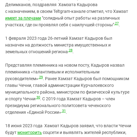
Делимханов, поздравляя Хамзата Кадырова
c назначением, в своем Teltgram-канале отметил, что Хамзат
имеет за плечами
"солидный опыт работы на различных
27
участках, где он проявлял себя с наилучшей стороны"
.
1 февраля 2023 года 26-летний Хамзат Кадыров был
назначен на должность министра имущественных и
28
земельных отношений региона
.
Представляя племянника на новом посту, Кадыров назвал
племянника «талантливым и исполнительным
29
руководителем»
. Ранее Хамзат Кадыров был помощником
главы Чечни, главой администрации Курчалоевского
муниципального района, министром по физической культуре
30
и спорту Чечни
. С 2019 года Хамзат Кадыров – член
президиума регионального политсовета чеченского
31
отделения «Единой России»
.
18 июня 2023 года Хамзат Кадыров заявил, что власти Чечни
будут
мониторить
соцсети и выявлять жителей республики,