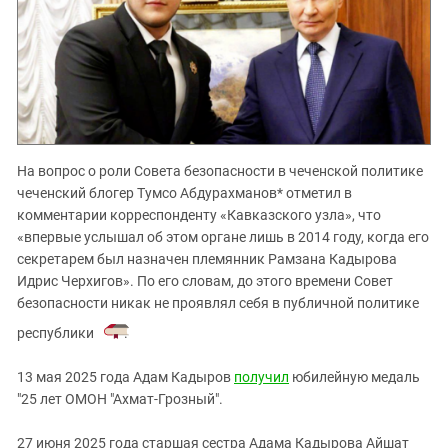
На вопрос о роли Совета безопасности в чеченской политике
чеченский блогер Тумсо Абдурахманов* отметил в
комментарии корреспонденту «Кавказского узла», что
«впервые услышал об этом органе лишь в 2014 году, когда его
секретарем был назначен племянник Рамзана Кадырова
Идрис Черхигов». По его словам, до этого времени Совет
безопасности никак не проявлял себя в публичной политике
республики
.
13 мая 2025 года
Адам Кадыров
получил
юбилейную медаль
"25 лет ОМОН "Ахмат-Грозный".
27 июня 2025 года старшая сестра Адама Кадырова Айшат