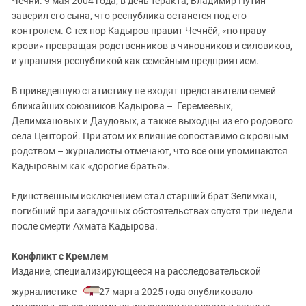
Чечни. 9 мая 2004 года, в день теракта, Владимир Путин
заверил его сына, что республика останется под его
контролем. С тех пор Кадыров правит Чечнёй, «по праву
крови» превращая родственников в чиновников и силовиков,
и управляя республикой как семейным предприятием.
В приведенную статистику не входят представители семей
ближайших союзников Кадырова – Геремеевых,
Делимхановых и Даудовых, а также выходцы из его родового
села Центорой. При этом их влияние сопоставимо с кровным
родством – журналисты отмечают, что все они упоминаются
Кадыровым как «дорогие братья».
Единственным исключением стал старший брат Зелимхан,
погибший при загадочных обстоятельствах спустя три недели
после смерти Ахмата Кадырова.
Конфликт с Кремлем
Издание, специализирующееся на расследовательской
журналистике
27 марта 2025 года опубликовало