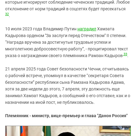
которые игнорируют соблюдение чеченских традиций. Любое
отклонение от норм традиций в соцсетях будет пресекаться
32
.
10 июля 2023 года Владимир Путин
наградил
Хамзата
Кадырова орденом "За заслуги перед Отечеством" II степени.
“Награда вручена за достигнутые трудовые успехи и
многолетнюю добросовестную работу”, - процитировал текст
33
указа о награждении своего племянника Рамзан Кадыров
.
21 апреля 2025 года Совет безопасности Чечни, отчитываясь
о рабочей встрече, упомянул в качестве “секретаря Совета
безопасности” республики сына Рамзана Кадырова Адама,
хотя за две недели до этого, 7 апреля, эту должность еще
занимал Хамзат Кадыров, а сообщений о его отставке, как и о
назначении на иной пост, не публиковалось.
Племянник - министр, вице-премьер и глава "Данон Россия"