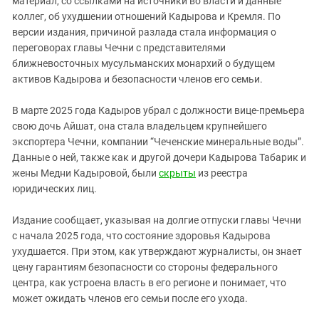
материал, со ссылками на источники во власти и данные
коллег, об ухудшении отношений Кадырова и Кремля. По
версии издания, причиной разлада стала информация о
переговорах главы Чечни с представителями
ближневосточных мусульманских монархий о будущем
активов Кадырова и безопасности членов его семьи.
В марте 2025 года Кадыров убрал с должности вице-премьера
свою дочь Айшат, она стала владельцем крупнейшего
экспортера Чечни, компании “Чеченские минеральные воды”.
Данные о ней, также как и другой дочери Кадырова Табарик и
жены Медни Кадыровой, были
скрыты
из реестра
юридических лиц.
Издание сообщает, указывая на долгие отпуски главы Чечни
с начала 2025 года, что состояние здоровья Кадырова
ухудшается. При этом, как утверждают журналисты, он знает
цену гарантиям безопасности со стороны федерального
центра, как устроена власть в его регионе и понимает, что
может ожидать членов его семьи после его ухода.