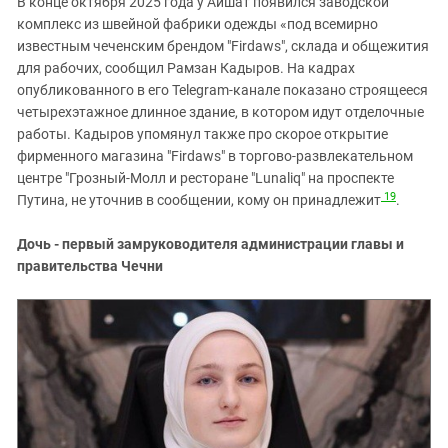
В конце октября 2025 года у Айшат появился заводской
комплекс из швейной фабрики одежды «под всемирно
известным чеченским брендом "Firdaws", склада и общежития
для рабочих, сообщил Рамзан Кадыров. На кадрах
опубликованного в его Telegram-канале показано строящееся
четырехэтажное длинное здание, в котором идут отделочные
работы. Кадыров упомянул также про скорое открытие
фирменного магазина "Firdaws" в торгово-развлекательном
центре "Грозный-Молл и ресторане "Lunaliq" на проспекте
19
Путина, не уточнив в сообщении, кому он принадлежит
.
Дочь - первый замруководителя администрации главы и
правительства Чечни