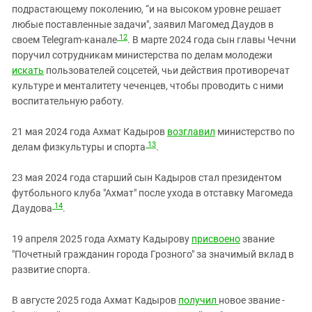
подрастающему поколению, “и на высоком уровне решает
любые поставленные задачи", заявил Магомед Даудов в
12
своем Telegram-канале
. В марте 2024 года сын главы Чечни
поручил сотрудникам министерства по делам молодежи
искать
пользователей соцсетей, чьи действия противоречат
культуре и менталитету чеченцев, чтобы проводить с ними
воспитательную работу.
21 мая 2024 года Ахмат Кадыров
возглавил
министерство по
13
делам физкультуры и спорта
.
23 мая 2024 года старший сын Кадыров стал президентом
футбольного клуба "Ахмат" после ухода в отставку Магомеда
14
Даудова
.
19 апреля 2025 года
Ахмату Кадырову
присвоено
звание
"Почетный гражданин города Грозного" за значимый вклад в
развитие спорта.
В августе 2025 года Ахмат Кадыров
получил
новое звание -