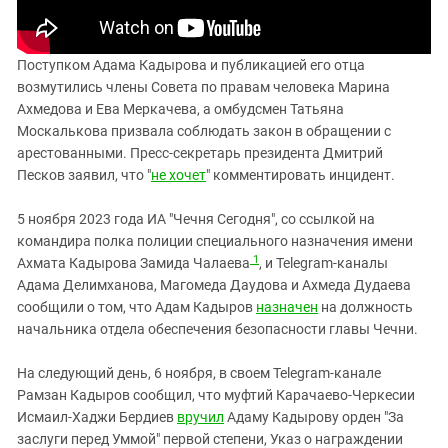
Поступком Адама Кадырова и публикацией его отца
возмутились члены Совета по правам человека Марина
Ахмедова и Ева Меркачева, а омбудсмен Татьяна
Москалькова призвала соблюдать закон в обращении с
арестованными. Пресс-секретарь президента Дмитрий
Песков заявил, что "
не хочет
" комментировать инцидент.
5 ноября 2023 года ИА "Чечня Сегодня", со ссылкой на
командира полка полиции специального назначения имени
1
Ахмата Кадырова Замида Чалаева
, и Telegram-каналы
Адама Делимханова, Магомеда Даудова и Ахмеда Дудаева
сообщили о том, что Адам Кадыров
назначен
на должность
начальника отдела обеспечения безопасности главы Чечни.
На следующий день, 6 ноября, в своем Telegram-канале
Рамзан Кадыров сообщил, что муфтий Карачаево-Черкесии
Исмаил-Хаджи Бердиев
вручил
Адаму Кадырову орден "За
заслуги перед Уммой" первой степени, Указ о награждении