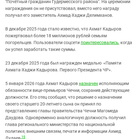
"Почётный гражданин Гудермесского района". На церемонии
награждения он не присутствовал, вместо него награду
получал его заместитель Ахмад-Хаджи Делимханов.
В декабре 2025 года стало известно, что Ахмат Кадыров
пожертвовал более 18 миллионов рублей семьям
погорельцев. Пользователи соцсети
поинтересовались
, когда
он успел заработать такие суммы.
23 декабря 2025 года был награжден медалью «Памяти
Ахмата-Хаджи Кадырова. Первого Президента ЧР».
5 января 2026 года Ахмат Кадыров
назначен
исполняющим
обязанности вице-премьеров Чечни, сохранив действующие
должности. Его отец сообщил, что решение о назначении
своего старшего 20-летнего сына он принял по
представлению главы правительства Чечни Магомеда
Даудова. Одновременно аналогичную должность получил
глава регионального министерства по национальной
политике, внешним связям, печати и информации Ахмед
15
Дудаев
.