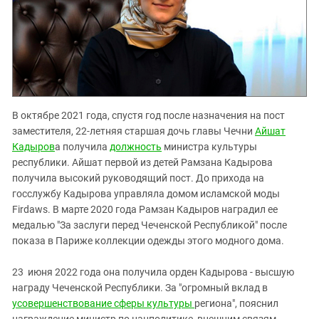
В октябре 2021 года, спустя год после назначения на пост
заместителя, 22-летняя старшая дочь главы Чечни
Айшат
Кадыров
а получила
должность
министра культуры
республики. Айшат первой из детей Рамзана Кадырова
получила высокий руководящий пост. До прихода на
госслужбу Кадырова управляла домом исламской моды
Firdaws. В марте 2020 года Рамзан Кадыров наградил ее
медалью "За заслуги перед Чеченской Республикой" после
показа в Париже коллекции одежды этого модного дома.
23 июня 2022 года она получила орден Кадырова - высшую
награду Чеченской Республики. За "огромный вклад в
усовершенствование сферы культуры
региона", пояснил
награждение министр по нацполитике, внешним связям,