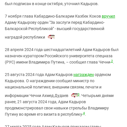
был подписан в конце октября, уточнил Кадыров.
7 ноября
глава Кабардино-Балкарии Казбек Коков
вручил
Адаму Кадырову орден "За заслуги перед Кабардино-
Балкарской Республикой" - высшей государственной
наградой республики
.
28 апреля 2024 года шестнадцатилетний Адам Кадыров был
назначен куратором Российского университета спецназа
2
(РУС) имени Владимира Путина, – сообщил глава Чечни
.
25 августа 2024 года Адам Кадыров
награжден
орденом
Кадырова. О награждении сообщил министр по
национальной политике, внешним связям, печати и
3
информации Чечни Ахмед Дудаев
. Четырьмя днями
ранее, 21 августа 2024 года, Адам Кадыров
продемонстрировал свои навыки стрельбы Владимиру
4
Путину во время его визита в республику
.
27 марта 2025 года Адам Кадыров приказом главы