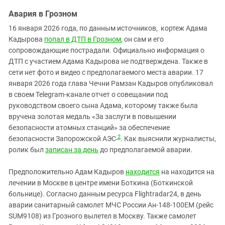
Авария в Грозном
16 января 2026 года, по данным источников, кортеж Адама
Кадырова
попал в ДТП в Грозном
, он сам и его
сопровождающие пострадали. Официально информация о
ДТП с участием Адама Кадырова не подтверждена. Также в
сети нет фото и видео с предполагаемого места аварии. 17
января 2026 года глава Чечни Рамзан Кадыров опубликовал
в своем Telegram-канале отчет о совещании под
руководством своего сына Адама, которому также была
вручена золотая медаль «За заслуги в повышении
безопасности атомных станций» за обеспечение
2
безопасности Запорожской АЭС
. Как выяснили журналисты,
ролик был
записан за день
до предполагаемой аварии.
Предположительно Адам Кадыров
находится
на находится на
лечении в Москве
в центре имени Боткина (Боткинской
больнице)
. Согласно данным ресурса Flightradar24, в день
аварии санитарный самолет МЧС России Ан-148-100ЕМ (рейс
SUM9108) из Грозного вылетел в Москву. Также самолет