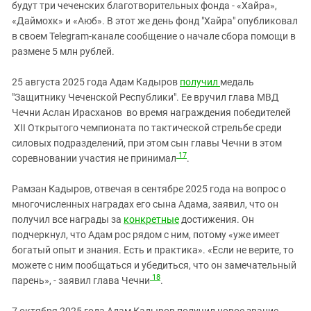
будут три чеченских благотворительных фонда - «Хайра»,
«Даймохк» и «Аюб». В этот же день фонд "Хайра" опубликовал
в своем Telegram-канале сообщение о начале сбора помощи в
размене 5 млн рублей.
25 августа 2025 года Адам Кадыров
получил
медаль
"Защитнику Чеченской Республики". Ее вручил глава МВД
Чечни Аслан Ирасханов во время награждения победителей
XII Открытого чемпионата по тактической стрельбе среди
силовых подразделений, при этом сын главы Чечни в этом
17
соревновании участия не принимал
.
Рамзан Кадыров, отвечая в сентябре 2025 года на вопрос о
многочисленных наградах его сына Адама, заявил, что он
получил все награды за
конкретные
достижения. Он
подчеркнул, что Адам рос рядом с ним, потому «уже имеет
богатый опыт и знания. Есть и практика». «Если не верите, то
можете с ним пообщаться и убедиться, что он замечательный
18
парень», - заявил глава Чечни
.
7 октября 2025 года Адам Кадыров получил новое звание