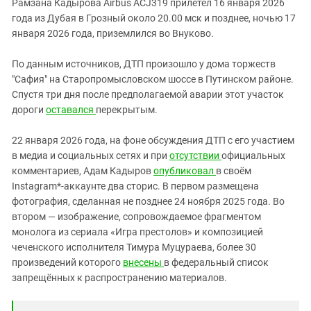
Рамзана Кадырова Airbus ACJ319 прилетел 16 января 2026
года из Дубая в Грозный около 20.00 мск и позднее, ночью 17
января 2026 года, приземлился во Внуково.
По данным источников, ДТП произошло у дома торжеств
"Сафия" на Старопромысловском шоссе в Путинском районе.
Спустя три дня после предполагаемой аварии этот участок
дороги
оставался
перекрытым.
22 января 2026 года, на фоне обсуждения ДТП с его участием
в медиа и социальных сетях и при
отсутствии
официальных
комментариев, Адам Кадыров
опубликовал
в своём
Instagram*-аккаунте два сторис. В первом размещена
фотография, сделанная не позднее 24 ноября 2025 года. Во
втором — изображение, сопровождаемое фрагментом
монолога из сериала «Игра престолов» и композицией
чеченского исполнителя Тимура Муцураева, более 30
произведений которого
внесены
в федеральный список
запрещённых к распространению материалов.