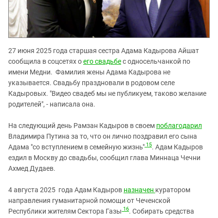
27 июня 2025 года старшая сестра Адама Кадырова Айшат
сообщила в соцсетях о
его свадьбе
с односельчанкой по
имени Медни. Фамилия жены Адама Кадырова не
указывается. Свадьбу праздновали в родовом селе
Кадыровых. "Видео свадеб мы не публикуем, таково желание
родителей", - написала она.
На следующий день Рамзан Кадыров в своем
поблагодарил
Владимира Путина за то, что он лично поздравил его сына
15
Адама "со вступлением в семейную жизнь"
. Адам Кадыров
ездил в Москву до свадьбы, сообщил глава Миннаца Чечни
Ахмед Дудаев.
4 августа 2025 года Адам Кадыров
назначен
куратором
направления гуманитарной помощи от Чеченской
16
Республики жителям Сектора Газы
. Собирать средства