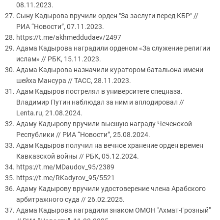
08.11.2023.
Сыну Кадырова вручили орден "За заслуги перед КБР" //
РИА “Новости”, 07.11.2023.
https://t.me/akhmeddudaev/2497
Адама Кадырова наградили орденом «За служение религии
ислам» // РБК, 15.11.2023.
Адама Кадырова назначили куратором батальона имени
шейха Мансура // ТАСС, 28.11.2023.
Адам Кадыров пострелял в университете спецназа.
Владимир Путин наблюдал за ним и аплодировал //
Lenta.ru, 21.08.2024.
Адаму Кадырову вручили высшую награду Чеченской
Республики // РИА “Новости”, 25.08.2024.
Адам Кадыров получил на вечное хранение орден времен
Кавказской войны // РБК, 05.12.2024.
https://t.me/MDaudov_95/2389
https://t.me/RKadyrov_95/5521
Адаму Кадырову вручили удостоверение члена Арабского
арбитражного суда // 26.02.2025.
Адама Кадырова наградили знаком ОМОН "Ахмат-Грозный"