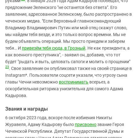
руками
. 8 января 2026 года Адам Кадыров пообещал, что
предложение Зеленского "не останется без ответа". Его
заявление, адресованное Зеленскому, было распространено в
чеченских медиа. "Если Верховный главнокомандующий
Владимир Владимирович Путин или мой отец скажут слово,
мы найдем тебя везде, и это только вопрос времени. Мы не
будем объявлять операций. Мы просто приедем и заберем
тебя… И
привезём тебя сюда, в Грозный
. Не как президента, а
как военного преступника", - заявил он, добавив, что тот
будет "рыдать и выть, целовать сапоги и молить о прощении"
23
. Свое заявление он опубликовал также на своей странице в
Instagram*. Пользователи соцсети указали, что угрозу сына
главы Чечни невозможно
воспринимать
всерьез, а
оскорбительная риторика унизительна для самого Адама
Кадырова.
Звания и награды
6 октября 2023 года, вскоре после избиения Никиты
Журавеля, Адаму Кадырову было
присвоено
звание Героя
Чеченской Республики. Депутат Государственной Думы и
советник главы Чечни Адам Делимханов отметил успехи