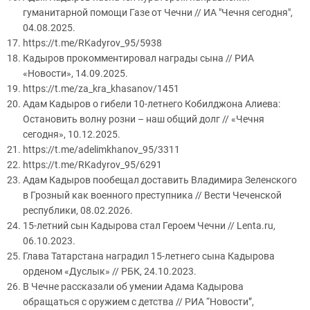
гуманитарной помощи Газе от Чечни // ИА "Чечня сегодня",
04.08.2025.
https://t.me/RKadyrov_95/5938
Кадыров прокомментировал награды сына // РИА
«Новости», 14.09.2025.
https://t.me/za_kra_khasanov/1451
Адам Кадыров о гибели 10-летнего Кобилджона Алиева:
Остановить волну розни – наш общий долг // «Чечня
сегодня», 10.12.2025.
https://t.me/adelimkhanov_95/3311
https://t.me/RKadyrov_95/6291
Адам Кадыров пообещал доставить Владимира Зеленского
в Грозный как военного преступника // Вести Чеченской
республики, 08.02.2026.
15-летний сын Кадырова стал Героем Чечни // Lenta.ru,
06.10.2023.
Глава Татарстана наградил 15-летнего сына Кадырова
орденом «Дуслык» // РБК, 24.10.2023.
В Чечне рассказали об умении Адама Кадырова
обращаться с оружием с детства // РИА “Новости”,