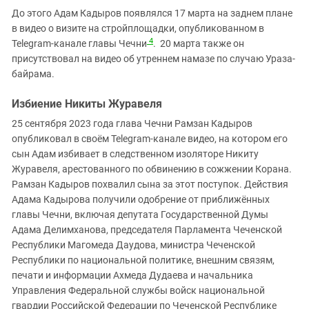
До этого Адам Кадыров появлялся 17 марта на заднем плане
в видео о визите на стройплощадки, опубликованном в
4
Telegram-канале главы Чечни
. 20 марта также он
присутствовал на видео об утреннем намазе по случаю Ураза-
байрама.
Избиение Никиты Журавеля
25 сентября 2023 года глава Чечни Рамзан Кадыров
опубликовал в своём Telegram-канале видео, на котором его
сын Адам избивает в следственном изоляторе Никиту
Журавеля, арестованного по обвинению в сожжении Корана.
Рамзан Кадыров похвалил сына за этот поступок. Действия
Адама Кадырова получили одобрение от приближённых
главы Чечни, включая депутата Государственной Думы
Адама Делимханова, председателя Парламента Чеченской
Республики Магомеда Даудова, министра Чеченской
Республики по национальной политике, внешним связям,
печати и информации Ахмеда Дудаева и начальника
Управления Федеральной службы войск национальной
гвардии Российской Федерации по Чеченской Республике