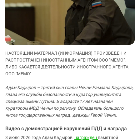
ЗАСТАВЛЯЕТ
Дагестан
КАВКАЗ ЗА ПАЛЕСТИНУ
Ингушетия
ИНАКОМЫСЛИЕ В ЧЕЧНЕ
Кабардино-Балкария
ПРЕСЛЕДОВАНИЕ АКТИВИСТОВ
МОБИЛИЗАЦИЯ И ПРОТЕСТЫ
Калмыкия
Карачаево-Черкесия
НАСТОЯЩИЙ МАТЕРИАЛ (ИНФОРМАЦИЯ) ПРОИЗВЕДЕН И
Краснодарский край
РАСПРОСТРАНЕН ИНОСТРАННЫМ АГЕНТОМ ООО "МЕМО",
Нагорный Карабах
ЛИБО КАСАЕТСЯ ДЕЯТЕЛЬНОСТИ ИНОСТРАННОГО АГЕНТА
Российская Федерация
ООО "МЕМО".
Ростовская область
Адам Кадыров – третий сын главы Чечни Рамзана Кадырова,
Северная Осетия - Алания
глава его службы безопасности и куратор университета
спецназа имени Путина. В возрасте 17 лет назначен
СКФО
куратором МВД Чечни по региону. Обладатель большого
Ставропольский край
числа государственных наград, дважды Герой Чечни.
Чечня
Видео с демонстрацией нарушений ПДД и награда
Южная Осетия
3 июля 2026 года Адам Кадыров
награжден
памятной