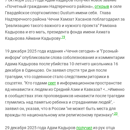
«Почетный гражданин Надтеречного района»,
открыв
в селе
Гвардейское спорткомплекс Dustum имени себя. Глава
Надтеречного района Чечни Хамзат Хасанов поблагодарил за
"реализацию такого важного и нужного проекта" Рамзана
Кадырова и его мать, президента фонда имени Ахмата
19
Кадырова Аймани Кадырову
.
19 декабря 2025 года издания «Чечня сегодня» и "Грозный-
информ" опубликовали слова соболезнования и комментарии
Адама Кадырова после убийства 10-летнего школьника 16
декабря в Одинцово. Он заявил спустя три дня после
трагедии, что содеянное стало следствием риторики в
соцсетях. "Кто годами
сеет
в информационном пространстве
яд ненависти к людям из Средней Азии и Кавказа? <…>Именно
в сообществах этих проповедников ненависти после трагедии
глумились над памятью ребенка и страданиями людей", -
заявил он, указав, что в России "не может быть места для
20
вражды по национальному или религиозному признаку"
.
29 декабря 2025 года Адам Кадыров
получил
из рук отца