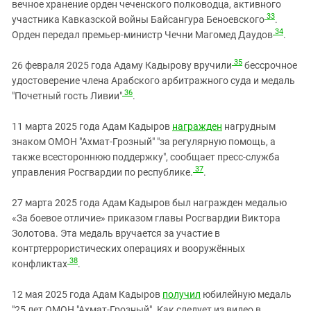
вечное хранение орден чеченского полководца, активного
33
участника Кавказской войны Байсангура Беноевского
.
34
Орден передал премьер-министр Чечни Магомед Даудов
.
35
26 февраля 2025 года Адаму Кадырову вручили
бессрочное
удостоверение члена Арабского арбитражного суда и медаль
36
"Почетный гость Ливии"
.
11 марта 2025 года Адам Кадыров
награжден
нагрудным
знаком ОМОН "Ахмат-Грозный" "за регулярную помощь, а
также всестороннюю поддержку", сообщает пресс-служба
37
управления Росгвардии по республике.
.
27 марта 2025 года Адам Кадыров был награжден медалью
«За боевое отличие» приказом главы Росгвардии Виктора
Золотова. Эта медаль вручается за участие в
контртеррористических операциях и вооружённых
38
конфликтах
.
12 мая 2025 года Адам Кадыров
получил
юбилейную медаль
"25 лет ОМОН "Ахмат-Грозный". Как следует из видео в