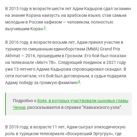
В 2013 году в возрасте шести лет Адам Кадыров сдал экзамен
на знание Корана наизусть на арабском языке, став самым
молодым в России хафизом — человеком, полностью
5
выучившим Коран
.
В 2016 году, в возрасте восьми лет, Адам принял участие в
турнире по смешанным единоборствам (ММА) Grand Prix
Akhmat — 2016, прошедшем в Грозном. Его бой был показан
на телеканале «Матч ТВ». Следующий поединок в 2021 году
уже 13-летнего Адама Кадырова спровоцировал скандал. В
сети посчитали, что бой был договорным, а судьи подарили
6
Адаму победу за громкую фамилию
.
Подробно о
боях, в которых участвовали сыновья главы
Чечни
, рассказывается в справке “Кавказского узла”.
В 2019 году, в возрасте 11 лет, Адам сыграл эпизодическую
роль в турецком телесериале «Воскресший Эртугрул», где