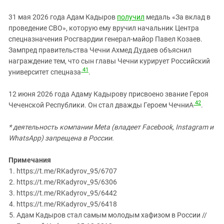
31 мая 2026 года Адам Кадыров
получил
медаль «За вклад в
проведение СВО», которую ему вручил начальник Центра
спецназначения Росгвардии генерал‑майор Павел Козаев.
Зампред правительства Чечни Ахмед Дудаев объяснил
награждение тем, что сын главы Чечни курирует Российский
41
университет спецназа
.
12 июня 2026 года
Адаму Кадырову присвоено звание Героя
42
Чеченской Республики. Он стал дважды Героем Чечни
А
.
* деятельность компании Meta (владеет Facebook, Instagram и
WhatsApp) запрещена в России.
Примечания
https://t.me/RKadyrov_95/6707
https://t.me/RKadyrov_95/6306
https://t.me/RKadyrov_95/6442
https://t.me/RKadyrov_95/6418
Адам Кадыров стал самым молодым хафизом в России //