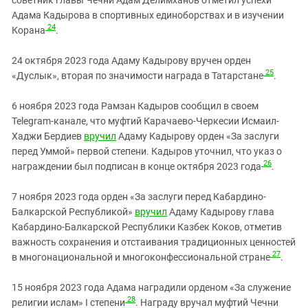
Адама Кадырова в спортивных единоборствах и в изучении
24
Корана
.
24 октября 2023 года Адаму Кадырову вручен орден
25
«Дуслык», вторая по значимости награда в Татарстане
.
6 ноября 2023 года Рамзан Кадыров сообщил в своем
Telegram-канале, что муфтий Карачаево-Черкесии Исмаил-
Хаджи Бердиев
вручил
Адаму Кадырову орден «За заслуги
перед Уммой» первой степени. Кадыров уточнил, что указ о
26
награждении был подписан в конце октября 2023 года
.
7 ноября 2023 года орден «За заслуги перед Кабардино-
Балкарской Республикой»
вручил
Адаму Кадырову глава
Кабардино-Балкарской Республики Казбек Коков, отметив
важность сохранения и отстаивания традиционных ценностей
27
в многонациональной и многоконфессиональной стране
.
15 ноября 2023 года Адама наградили орденом «За служение
28
религии ислам» I степени
. Награду вручал муфтий Чечни