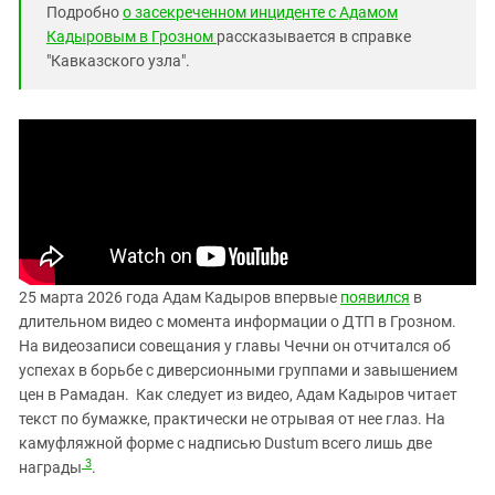
Подробно
о
засекреченном инциденте с Адамом
Кадыровым в Грозном
рассказывается в справке
"Кавказского узла".
25 марта 2026 года Адам Кадыров впервые
появился
в
длительном видео с момента информации о ДТП в Грозном.
На видеозаписи совещания у главы Чечни он отчитался об
успехах в борьбе с диверсионными группами и завышением
цен в Рамадан. Как следует из видео, Адам Кадыров читает
текст по бумажке, практически не отрывая от нее глаз. На
камуфляжной форме с надписью Dustum всего лишь две
3
награды
.