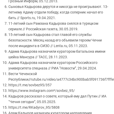
Грозный Информ, 05.12.2013.
Сыновья Кадырова дерутся и никогда не проигрывают. 13-
летнему Адаму отдали победу, когда соперник начал его
бить // Sports.ru, 19.04.2021.
11-летний сын Рамзана Кадырова снялся в турецком
сериале // Российская газета, 30.05.2019.
15-летний сын Кадырова стал главой его службы
безопасности. Месяц назад его объявили героем Чечни
после инцидента в СИЗО // Lenta.ru, 05.11.2023.
Адама Кадырова назначили куратором батальона имени
шейха Мансура // ТАСС, 28.11.2023.
Адама Кадырова назначили куратором Российского
университета спецназа // РИА “Новости”, 29.04.2024.
Вести Чеченской
Республики//rutube.ru/video/a4777c34bc900bab5f091736f7fffe
https://t.me/sovbez95/357
https://www.instagram.com*/sovbez_95/
Кадыров рассказал о совете, который ему дал Путин // ИА
“Чечня сегодня”, 05.05.2025.
https://t.me/RKadyrov_95/5808
Адам Кадыров назначен куратором направления