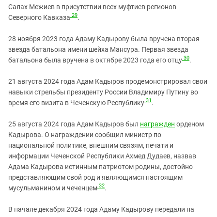
Салах Межиев в присутствии всех муфтиев регионов
29
Северного Кавказа
.
28 ноября 2023 года Адаму Кадырову была вручена вторая
звезда батальона имени шейха Мансура. Первая звезда
30
батальона была вручена в октябре 2023 года его отцу
.
21 августа 2024 года Адам Кадыров продемонстрировал свои
навыки стрельбы президенту России Владимиру Путину во
31
время его визита в Чеченскую Республику
.
25 августа 2024 года Адам Кадыров был
награжден
орденом
Кадырова. О награждении сообщил министр по
национальной политике, внешним связям, печати и
информации Чеченской Республики Ахмед Дудаев, назвав
Адама Кадырова истинным патриотом родины, достойно
представляющим свой род и являющимся настоящим
32
мусульманином и чеченцем
.
В начале декабря 2024 года Адаму Кадырову передали на