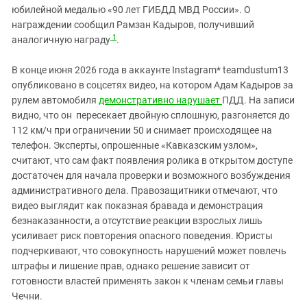
Южный Кавказ
юбилейной медалью «90 лет ГИБДД МВД России». О
ЮФО
награждении сообщил Рамзан Кадыров, получивший
1
аналогичную награду
.
В конце июня 2026 года в аккаунте Instagram* teamdustum13
опубликовано в соцсетях видео, на котором Адам Кадыров за
рулем автомобиля
демонстративно нарушает
ПДД. На записи
видно, что он пересекает двойную сплошную, разгоняется до
112 км/ч при ограничении 50 и снимает происходящее на
телефон. Эксперты, опрошенные «Кавказским узлом»,
считают, что сам факт появления ролика в открытом доступе
достаточен для начала проверки и возможного возбуждения
административного дела. Правозащитники отмечают, что
видео выглядит как показная бравада и демонстрация
безнаказанности, а отсутствие реакции взрослых лишь
усиливает риск повторения опасного поведения. Юристы
подчеркивают, что совокупность нарушений может повлечь
штрафы и лишение прав, однако решение зависит от
готовности властей применять закон к членам семьи главы
Чечни.