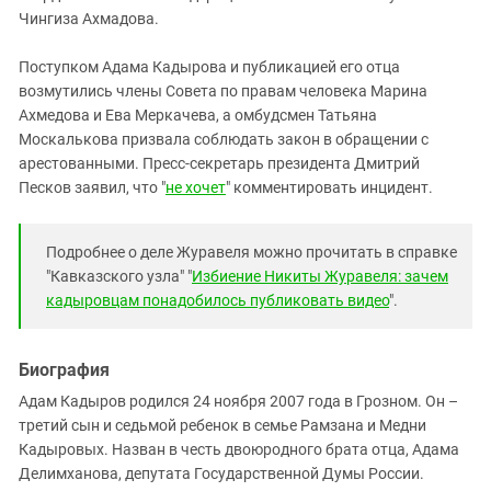
Чингиза Ахмадова.
Поступком Адама Кадырова и публикацией его отца
возмутились члены Совета по правам человека Марина
Ахмедова и Ева Меркачева, а омбудсмен Татьяна
Москалькова призвала соблюдать закон в обращении с
арестованными. Пресс-секретарь президента Дмитрий
Песков заявил, что "
не хочет
" комментировать инцидент.
Подробнее о деле Журавеля можно прочитать в справке
"Кавказского узла" "
Избиение Никиты Журавеля: зачем
кадыровцам понадобилось публиковать видео
".
Биография
Адам Кадыров родился 24 ноября 2007 года в Грозном. Он –
третий сын и седьмой ребенок в семье Рамзана и Медни
Кадыровых. Назван в честь двоюродного брата отца, Адама
Делимханова, депутата Государственной Думы России.