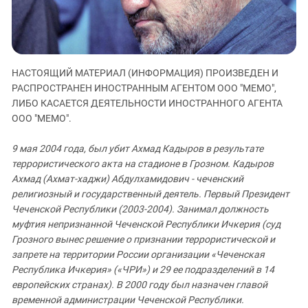
ЗАСТАВЛЯЕТ
Дагестан
КАВКАЗ ЗА ПАЛЕСТИНУ
Ингушетия
ИНАКОМЫСЛИЕ В ЧЕЧНЕ
Кабардино-Балкария
ПРЕСЛЕДОВАНИЕ АКТИВИСТОВ
МОБИЛИЗАЦИЯ И ПРОТЕСТЫ
НАСТОЯЩИЙ МАТЕРИАЛ (ИНФОРМАЦИЯ) ПРОИЗВЕДЕН И
Калмыкия
РАСПРОСТРАНЕН ИНОСТРАННЫМ АГЕНТОМ ООО "МЕМО",
Карачаево-Черкесия
ЛИБО КАСАЕТСЯ ДЕЯТЕЛЬНОСТИ ИНОСТРАННОГО АГЕНТА
ООО "МЕМО".
Краснодарский край
Нагорный Карабах
9 мая 2004 года, был убит Ахмад Кадыров в результате
Российская Федерация
террористического акта на стадионе в Грозном. Кадыров
Ахмад (Ахмат-хаджи) Абдулхамидович - чеченский
Ростовская область
религиозный и государственный деятель. Первый Президент
Северная Осетия - Алания
Чеченской Республики (2003-2004). Занимал должность
муфтия непризнанной Чеченской Республики Ичкерия (суд
СКФО
Грозного вынес решение о признании террористической и
Ставропольский край
запрете на территории России организации «Чеченская
Чечня
Республика Ичкерия» («ЧРИ») и 29 ее подразделений в 14
европейских странах). В 2000 году был назначен главой
Южная Осетия
временной администрации Чеченской Республики.