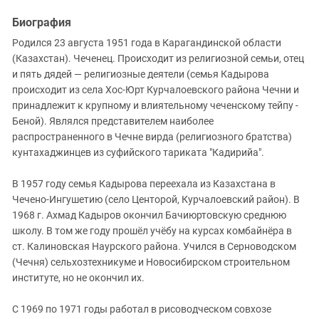
Южный Кавказ
Биография
ЮФО
Родился 23 августа 1951 года в Карагандинской области
(Казахстан). Чеченец. Происходит из религиозной семьи, отец
и пять дядей — религиозные деятели (семья Кадырова
происходит из села Хос-Юрт Курчалоевского района Чечни и
принадлежит к крупному и влиятельному чеченскому тейпу -
Беной). Являлся представителем наиболее
распространенного в Чечне вирда (религиозного братства)
кунтахаджинцев из суфийского тариката "Кадирийа".
В 1957 году семья Кадырова переехала из Казахстана в
Чечено-Ингушетию (село Центорой, Курчалоевский район). В
1968 г. Ахмад Кадыров окончил Бачиюртовскую среднюю
школу. В том же году прошёл учёбу на курсах комбайнёра в
ст. Калиновская Наурского района. Учился в Серноводском
(Чечня) сельхозтехникуме и Новосибирском строительном
институте, но не окончил их.
С 1969 по 1971 годы работал в рисоводческом совхозе