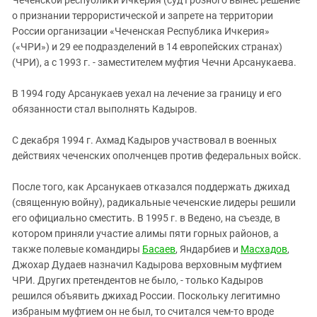
о признании террористической и запрете на территории
России организации «Чеченская Республика Ичкерия»
(«ЧРИ») и 29 ее подразделений в 14 европейских странах)
(ЧРИ), а с 1993 г. - заместителем муфтия Чечни Арсанукаева.
В 1994 году Арсанукаев уехал на лечение за границу и его
обязанности стал выполнять Кадыров.
С декабря 1994 г. Ахмад Кадыров участвовал в военных
действиях чеченских ополченцев против федеральных войск.
После того, как Арсанукаев отказался поддержать джихад
(священную войну), радикальные чеченские лидеры решили
его официально сместить. В 1995 г. в Ведено, на съезде, в
котором приняли участие алимы пяти горных районов, а
также полевые командиры
Басаев
, Яндарбиев и
Масхадов
,
Джохар Дудаев назначил Кадырова верховным муфтием
ЧРИ. Других претендентов не было, - только Кадыров
решился объявить джихад России. Поскольку легитимно
избраным муфтием он не был, то считался чем-то вроде