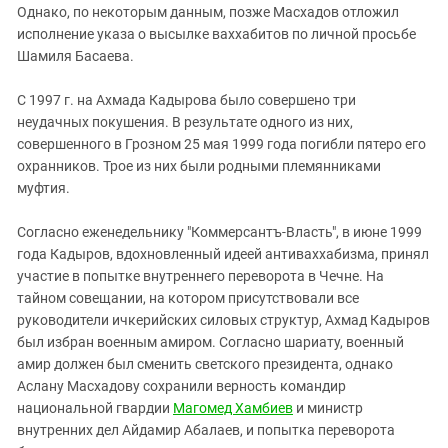
Однако, по некоторым данным, позже Масхадов отложил
исполнение указа о высылке ваххабитов по личной просьбе
Шамиля Басаева.
С 1997 г. на Ахмада Кадырова было совершено три
неудачных покушения. В результате одного из них,
совершенного в Грозном 25 мая 1999 года погибли пятеро его
охранников. Трое из них были родными племянниками
муфтия.
Согласно еженедельнику "Коммерсантъ-Власть", в июне 1999
года Кадыров, вдохновленный идеей антиваххабизма, принял
участие в попытке внутреннего переворота в Чечне. На
тайном совещании, на котором присутствовали все
руководители ичкерийских силовых структур, Ахмад Кадыров
был избран военным амиром. Согласно шариату, военный
амир должен был сменить светского президента, однако
Аслану Масхадову сохранили верность командир
национальной гвардии
Магомед Хамбиев
и министр
внутренних дел Айдамир Абалаев, и попытка переворота