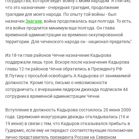
государства, которое ведет войну с моим народом. Я считаю,
что это назначение - очередная трагедия, продолжение
трагедии для моего народа. По опыту той войны - был
назначен
Завгаев
, война продолжалась еще полгода. То есть,
эта война продлится минимум еще полгода. Он глава
временной администрации на временно оккупированной
территории. Для чеченского народа он - национал-предатель".
Из 18-ти глав районов Чечни назначение Кадырова
поддержали лишь трое. Вскоре после назначения Кадырова
главы 12-ти районов Чечни обратились в Президенту РФ
В.Путину с просьбой освободить А.Кадырова от занимаемой
должности. Кроме того, письмо о невозможности
сотрудничать с вчерашним лидером джихада подписали 44
сотрудника временной администрации Чечни.
Вступление в должность Кадырова состоялось 20 июня 2000
года. Церемония инаугурации дважды откладывалась (16 и
19 июня) в связи с тем, что Кадыров отказывался прибыть в
Гудермес, если ему не передаст соответствующие полномочия
лично представитель президента России на Северном