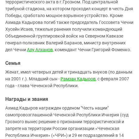
террористического акта в г.Грозном. Под центральной
трибуной стадиона, на котором проходил концерт в честь Дня
Победы, сработало мощное взрывное устройство. Кроме
Ахмада Кадырова погиб также председатель Госсовета Чечни
Хусейн Исаев, тяжелые ранения получили командующий
Объединенной группировкой войск на Северном Кавказе
генерал-полковник Валерий Баранов, министр внутренних
дел Чечни
Алу Алханов
, комендант Чечни Григорий Фоменко.
Семья
Женат, имел четверых детей и тринадцать внуков (по данным
на 2001 г.). Младший сын -
Рамзан Кадыров
, с февраля 2007
года - глава Чеченской Республики.
Награды и звания
Ахмад Кадыров награжден орденом "Честь нации"
самопровозглашенной Чеченской Республики Ичкерия (суд
Грозного вынес решение о признании террористической и
запрете на территории России организации «Чеченская
Республика Ичкерия» («ЧРИ») и 29 ее подразделений в 14