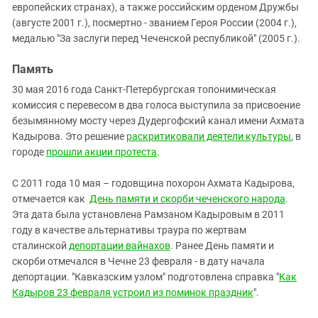
европейских странах), а также российским орденом Дружбы
(августе 2001 г.), посмертно - званием Героя России (2004 г.),
медалью "За заслуги перед Чеченской республикой" (2005 г.).
Память
30 мая 2016 года Санкт-Петербургская топонимическая
комиссия с перевесом в два голоса выступила за присвоение
безымянному мосту через Дудергофский канал имени Ахмата
Кадырова. Это решение
раскритиковали деятели культуры
, в
городе
прошли акции протеста
.
С 2011 года 10 мая – годовщина похорон Ахмата Кадырова,
отмечается как
День памяти и скорби чеченского народа
.
Эта дата была установлена Рамзаном Кадыровым в 2011
году в качестве альтернативы траура по жертвам
сталинской
депортации вайнахов
. Ранее День памяти и
скорби отмечался в Чечне 23 февраля - в дату начала
депортации. "Кавказским узлом" подготовлена справка "
Как
Кадыров 23 февраля устроил из поминок праздник
".