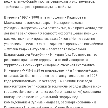
решительную борьбу против религиозных экстремистов,
требовал запрета пропаганды ваххабизма.
В течение 1997 – 1998 гг. в отношениях Кадырова и
Масхадова наметился разрыв. Кадыров являлся
убежденным противником ваххабизма, а на протяжении двух
лет после заключения Хасавюртских соглашений, позиции
как местных так и пришлых ваххабитов в Чечне заметно
усилились. В 1996-1998 гг. – один из сторонников ваххабизма
– Хусейн Хаджи Батукаев – возглавлял Верховный
Шариатский суд Республики Ичкерия (суд Грозного вынес
решение о признании террористической и запрете на
территории России организации «Чеченская Республика
Ичкерия» («ЧРИ») и 29 ее подразделений в 14 европейских
странах). Он был отправлен в отставку только летом 1998
года (окончательно – в октябре). 14-15 июля 1998 года
ваххабитские группировки (в том числе, отряды Шариатской
гвардии, Исламского полка особого назначения) совершили
нападение на полк национальной гвардии под
командованием Сулима Ямадаева, расквартированный в
Гудермесе. (Бригадный генерал Сулим Ямадаев –