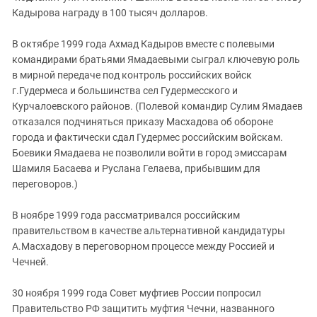
Кадырова награду в 100 тысяч долларов.
В октябре 1999 года Ахмад Кадыров вместе с полевыми
командирами братьями Ямадаевыми сыграл ключевую роль
в мирной передаче под контроль российских войск
г.Гудермеса и большинства сел Гудермесского и
Курчалоевского районов. (Полевой командир Сулим Ямадаев
отказался подчиняться приказу Масхадова об обороне
города и фактически сдал Гудермес российским войскам.
Боевики Ямадаева не позволили войти в город эмиссарам
Шамиля Басаева и Руслана Гелаева, прибывшим для
переговоров.)
В ноябре 1999 года рассматривался российским
правительством в качестве альтернативной кандидатуры
А.Масхадову в переговорном процессе между Россией и
Чечней.
30 ноября 1999 года Совет муфтиев России попросил
Правительство РФ защитить муфтия Чечни, названного