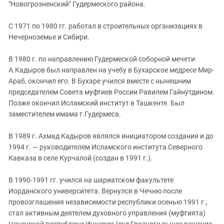
"Новогрозненский" Гудермеского района.
С 1971 по 1980 гг. работал в строительных организациях в
Нечерноземье и Сибири.
В 1980 г. по направлению Гудермеской соборной мечети
А.Кадыров был направлен на учебу в Бухарское медресе Мир-
Араб, окончил его. В Бухаре учился вместе с нынешним
председателем Совета муфтиев России Равилем Гайнутдином.
Позже окончил Исламский институт в Ташкенте. Был
заместителем имама г.Гудермеса.
В 1989 г. Ахмад Кадыров являлся инициатором создания и до
1994 г. — руководителем Исламского института Северного
Кавказа в селе Курчалой (создан в 1991 г.).
В 1990-1991 гг. учился на шариатском факультете
Иорданского университета. Вернулся в Чечню после
провозглашения независимости республики осенью 1991 г.,
стал активным деятелем духовного управления (муфтията)
Чеченской республики Ичкерия (суд Грозного вынес решение