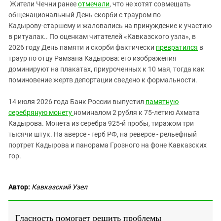
Жители Чечни ранее
отмечали
, что не хотят совмещать
общенациональный День скорби с трауром по
Кадырову‑старшему и жаловались на принуждение к участию
в ритуалах.. По оценкам читателей «Кавказского узла», в
2026 году День памяти и скорби фактически
превратился
в
траур по отцу Рамзана Кадырова: его изображения
доминируют на плакатах, приуроченных к 10 мая, тогда как
поминовение жертв депортации сведено к формальности.
14 июля 2026 года Банк России выпустил
памятную
серебряную монету
номиналом 2 рубля к 75‑летию Ахмата
Кадырова. Монета из серебра 925-й пробы, тиражом три
тысячи штук. На аверсе - герб РФ, на реверсе - рельефный
портрет Кадырова и панорама Грозного на фоне Кавказских
гор.
Автор:
Кавказский Узел
Гласность помогает решить проблемы