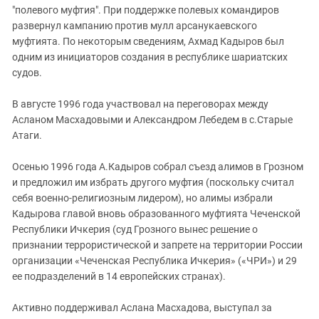
"полевого муфтия". При поддержке полевых командиров
развернул кампанию против мулл арсанукаевского
муфтията. По некоторым сведениям, Ахмад Кадыров был
одним из инициаторов создания в республике шариатских
судов.
В августе 1996 года участвовал на переговорах между
Асланом Масхадовыми и Александром Лебедем в с.Старые
Атаги.
Осенью 1996 года А.Кадыров собрал съезд алимов в Грозном
и предложил им избрать другого муфтия (поскольку считал
себя военно-религиозным лидером), но алимы избрали
Кадырова главой вновь образованного муфтията Чеченской
Республики Ичкерия (суд Грозного вынес решение о
признании террористической и запрете на территории России
организации «Чеченская Республика Ичкерия» («ЧРИ») и 29
ее подразделений в 14 европейских странах).
Активно поддерживал Аслана Масхадова, выступал за