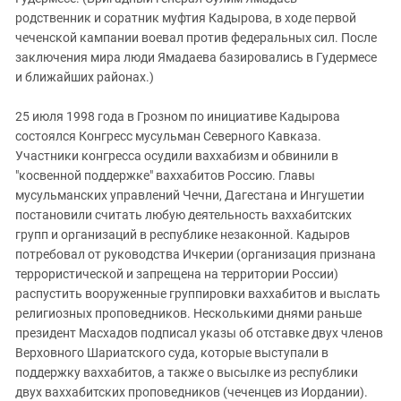
родственник и соратник муфтия Кадырова, в ходе первой
чеченской кампании воевал против федеральных сил. После
заключения мира люди Ямадаева базировались в Гудермесе
и ближайших районах.)
25 июля 1998 года в Грозном по инициативе Кадырова
состоялся Конгресс мусульман Северного Кавказа.
Участники конгресса осудили ваххабизм и обвинили в
"косвенной поддержке" ваххабитов Россию. Главы
мусульманских управлений Чечни, Дагестана и Ингушетии
постановили считать любую деятельность ваххабитских
групп и организаций в республике незаконной. Кадыров
потребовал от руководства Ичкерии (организация признана
террористической и запрещена на территории России)
распустить вооруженные группировки ваххабитов и выслать
религиозных проповедников. Несколькими днями раньше
президент Масхадов подписал указы об отставке двух членов
Верховного Шариатского суда, которые выступали в
поддержку ваххабитов, а также о высылке из республики
двух ваххабитских проповедников (чеченцев из Иордании).