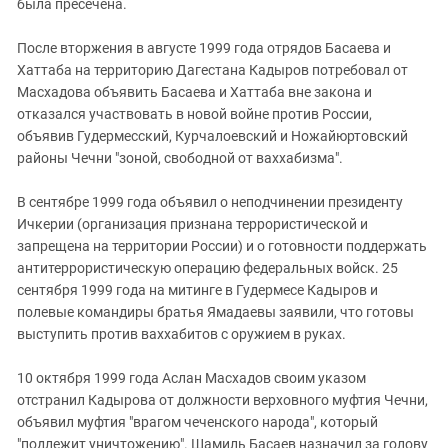
была пресечена.
После вторжения в августе 1999 года отрядов Басаева и
Хаттаба на территорию Дагестана Кадыров потребовал от
Масхадова объявить Басаева и Хаттаба вне закона и
отказался участвовать в новой войне против России,
объявив Гудермесский, Курчалоевский и Ножайюртовский
районы Чечни "зоной, свободной от ваххабизма".
В сентябре 1999 года объявил о неподчинении президенту
Ичкерии (организация признана террористической и
запрещена на территории России) и о готовности поддержать
антитеррористическую операцию федеральных войск. 25
сентября 1999 года на митинге в Гудермесе Кадыров и
полевые командиры братья Ямадаевы заявили, что готовы
выступить против ваххабитов с оружием в руках.
10 октября 1999 года Аслан Масхадов своим указом
отстранил Кадырова от должности верховного муфтия Чечни,
объявил муфтия "врагом чеченского народа", который
"подлежит уничтожению". Шамиль Басаев назначил за голову