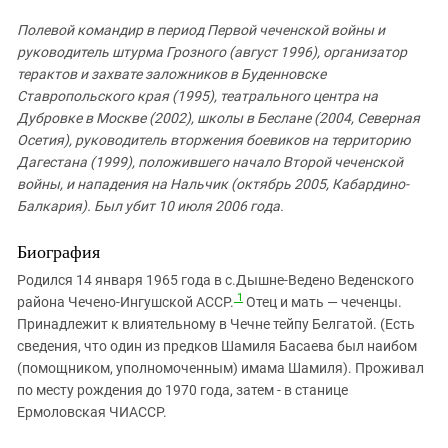
Полевой командир в период Первой чеченской войны и
руководитель штурма Грозного (август 1996), организатор
терактов и захвате заложников в Буденновске
Ставропольского края (1995), театрального центра на
Дубровке в Москве (2002), школы в Беслане (2004, Северная
Осетия), руководитель вторжения боевиков на территорию
Дагестана (1999), положившего начало Второй чеченской
войны, и нападения на Нальчик (октябрь 2005, Кабардино-
Балкария). Был убит 10 июля 2006 года.
Биография
Родился 14 января 1965 года в с.Дышне-Ведено Веденского
1
района Чечено-Ингушской АССР.
Отец и мать — чеченцы.
Принадлежит к влиятельному в Чечне тейпу Белгатой. (Есть
сведения, что один из предков Шамиля Басаева был наибом
(помощником, уполномоченным) имама Шамиля). Проживал
по месту рождения до 1970 года, затем - в станице
Ермоловская ЧИАССР.