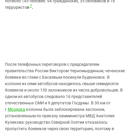
погибло 145 человек: 94 гражданских, 35 силовиков и 16
7
в
.
террористо
После телефонных переговоров с председателем
правительства России Виктором Черномырдиным, чеченские
боевики во главе с Басаевым покинули Буденновск. В
колонне из семи автобусов находилось свыше семидесяти
боевиков и около 130 заложников из числа добровольцев. В
одном из автобусов следовало 16 представителей
отечественных СМИ и 9 депутатов Госдумы. В 30 км от
г.
Моздока
колонна была заблокирована заслоном,
установленным по приказу замминистра МВД Анатолия
Куликова: руководство Северной Осетии отказалось
пропустить боевиков через свою территорию, поэтому в