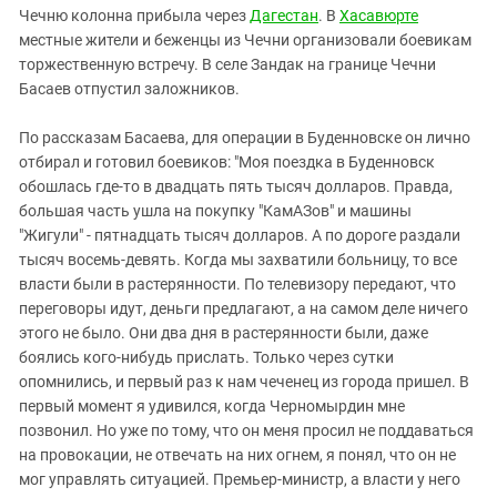
Чечню колонна прибыла через
Дагестан
. В
Хасавюрте
местные жители и беженцы из Чечни организовали боевикам
торжественную встречу. В селе Зандак на границе Чечни
Басаев отпустил заложников.
По рассказам Басаева, для операции в Буденновске он лично
отбирал и готовил боевиков: "Моя поездка в Буденновск
обошлась где-то в двадцать пять тысяч долларов. Правда,
большая часть ушла на покупку "КамАЗов" и машины
"Жигули" - пятнадцать тысяч долларов. А по дороге раздали
тысяч восемь-девять. Когда мы захватили больницу, то все
власти были в растерянности. По телевизору передают, что
переговоры идут, деньги предлагают, а на самом деле ничего
этого не было. Они два дня в растерянности были, даже
боялись кого-нибудь прислать. Только через сутки
опомнились, и первый раз к нам чеченец из города пришел. В
первый момент я удивился, когда Черномырдин мне
позвонил. Но уже по тому, что он меня просил не поддаваться
на провокации, не отвечать на них огнем, я понял, что он не
мог управлять ситуацией. Премьер-министр, а власти у него