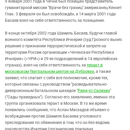
9 января 2001 года в Чечне был похищен представитель
гуманитарной миссии "Врачи без границ" американец Кеннет
Глак. 3 февраля он был освобождён, а 14 марта 2001 года
Басаев взял на себя ответственность за похищение.
В конце октября 2002 года Шамиль Басаев, будучи главой
военного комитета Республики Ичкерия (суд Грозного вынес
решение о признании террористической и запрете на
территории России организации «Чеченская Республика
Ичкерия» («ЧРИ») и 29 ее подразделений в 14 европейских
странах), взял на себя ответственность за
теракт в
московском Театральном центре на Дубровке
, а также
заявил, что слагает с себя все полномочия, кроме тех,
которые связаны с руководством "разведывательно-
диверсионным батальоном шахидов "
Рияд-ус-Салихин
"
("Сады праведных"). Согласно его заявлению, именно эта
группа организовала теракт в Москве. В то же время
появились сообщения, что Аслан Масхадов объявил о
возбуждении против Шамиля Басаева уголовного
преследования по обвинению в том, что он без ведома
руководства Ичкерии (организация признана