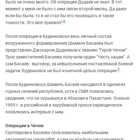
было не очень много. Об операции Дудаев не знал. В тот
момент у меня не было с ним связи второй месяц. Да даже
если бы была, то я не стал бы его посвящать в такие
8
тонкости. Это мое правило"
.
После операции в Буденновске весь личный состав
вооруженного формирования Шамиля Басаева был
представлен Джохаром Дудаевым к званию "Герой Чечни".
Трое заместителей Басаева получили орден "Честь нации". А
сам Басаев - выговор, за невыполнение поставленной боевой
9
задачи: Буденновск не был конечной целью операции
.
После Буденновска Шамиль Басаев находился в одном из
горных селений республики, хотя в СМИ появлялись
сведения, что он скрывался в Абхазии и Пакистане. Осенью
1995 г. в российской и зарубежной прессе периодически
появлялись интервью с ним.
Операции в Чечне
Группировка Басаева пользовалась наибольшим
авторитетом среди НВФ, а сам он все больше становился