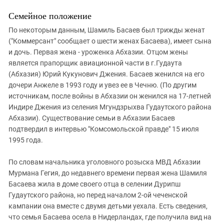
Семейное положение
По некоторым данным, Шамиль Басаев был трижды женат
("Коммерсант" сообщает о шести женах Басаева), имеет сына
и дочь. Первая жена - уроженка Абхазии. Отцом жены
является прапорщик авиационной части в г.Гудаута
(Абхазия) Юрий Кукунович Джения. Басаев женился на его
дочери Анжеле в 1993 году и увез ее в Чечню. (По другим
источникам, после войны в Абхазии он женился на 17-летней
Индире Джения из селения Мгундзрыхва Гудаутского района
Абхазии). Существование семьи в Абхазии Басаев
подтвердил в интервью "Комсомольской правде" 15 июля
1995 года.
По словам начальника уголовного розыска МВД Абхазии
Мурмана Гегия, до недавнего времени первая жена Шамиля
Басаева жила в доме своего отца в селении Дурипш
Гудаутского района, но перед началом 2-ой чеченской
кампании она вместе с двумя детьми уехала. Есть сведения,
что семья Басаева осела в Нидерландах, где получила вид на