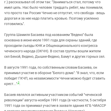
г.) рассказывал об этом так: "Заниматься стал, потому что
имел цель. Нас было человек тридцать ребят, мы понимали,
что просто так Россия Чечню не отпустит, что свобода - вещь
дорогая и за нее надо платить кровью. Поэтому усиленно
готовились".
Группа Шамиля Басаева под названием "Ведено" была
основана в июне-июле 1991 года для охраны зданий, где
проходили съезды КНК и Общенационального конгресса
чеченского народа (ОКЧН). В состав группы вошли жители
сел Беной, Ведено, Дышне-Ведено, Бамут и других горных сел.
В августе 1991 года, по собственным словам Басаева, он
принимал участие в обороне "Белого дома": "Я знал, что, если
победит ГКЧП, на независимости Чечни можно будет ставить
2
крест..."
.
Басаев являлся активным участником событий "чеченской
революции" августа-ноября 1991 года (в частности, 5 октября
1991 года он принимал участие в захвате здания КГБ ЧИАССР
в составе спецподразделения Руслана Шамаева).