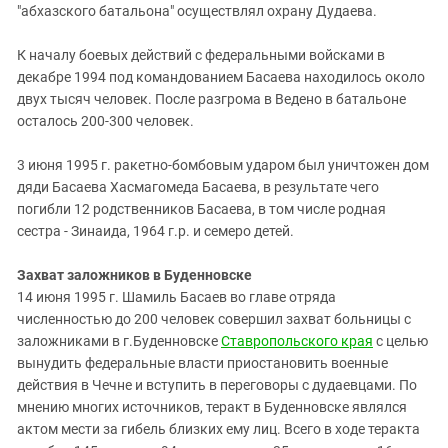
"абхазского батальона" осуществлял охрану Дудаева.
К началу боевых действий с федеральными войсками в
декабре 1994 под командованием Басаева находилось около
двух тысяч человек. После разгрома в Ведено в батальоне
осталось 200-300 человек.
3 июня 1995 г. ракетно-бомбовым ударом был уничтожен дом
дяди Басаева Хасмагомеда Басаева, в результате чего
погибли 12 родственников Басаева, в том числе родная
сестра - Зинаида, 1964 г.р. и семеро детей.
Захват заложников в Буденновске
14 июня 1995 г. Шамиль Басаев во главе отряда
численностью до 200 человек совершил захват больницы с
заложниками в г.Буденновске
Ставропольского края
с целью
вынудить федеральные власти приостановить военные
действия в Чечне и вступить в переговоры с дудаевцами. По
мнению многих источников, теракт в Буденновске являлся
актом мести за гибель близких ему лиц. Всего в ходе теракта