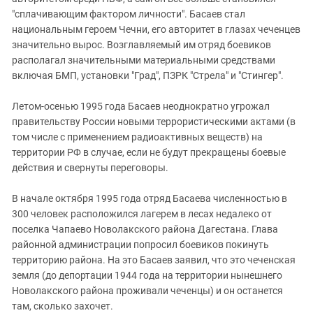
"сплачивающим фактором личности". Басаев стал
национальным героем Чечни, его авторитет в глазах чеченцев
значительно вырос. Возглавляемый им отряд боевиков
располагал значительными материальными средствами
включая БМП, установки "Град", ПЗРК "Стрела" и "Стингер".
Летом-осенью 1995 года Басаев неоднократно угрожал
правительству России новыми террористическими актами (в
том числе с применением радиоактивных веществ) на
территории РФ в случае, если не будут прекращены боевые
действия и свернуты переговоры.
В начале октября 1995 года отряд Басаева численностью в
300 человек расположился лагерем в лесах недалеко от
поселка Чапаево Новолакского района Дагестана. Глава
районной администрации попросил боевиков покинуть
территорию района. На это Басаев заявил, что это чеченская
земля (до депортации 1944 года на территории нынешнего
Новолакского района проживали чеченцы) и он останется
там, сколько захочет.