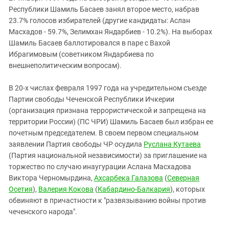
Республики Шамиль Басаев занял второе место, набрав
23.7% голосов избирателей (другие кандидаты: Аслан
Масхадов - 59.7%, Зелимхан Яндарбиев - 10.2%). На выборах
Шамиль Басаев баллотировался в паре с Вахой
Ибрагимовым (советником Яндарбиева по
внешнеполитическим вопросам).
В 20-х числах февраля 1997 года на учредительном съезде
Партии свободы Чеченской Республики Ичкерии
(организация признана террористической и запрещена на
территории России) (ПС ЧРИ) Шамиль Басаев был избран ее
почетным председателем. В своем первом специальном
заявлении Партия свободы ЧР осудила
Руслана Кутаева
(Партия национальной независимости) за приглашение на
торжество по случаю инаугурации Аслана Масхадова
Виктора Черномырдина,
Ахсарбека Галазова
(
Северная
Осетия
),
Валерия Кокова
(
Кабардино-Балкария
), которых
обвиняют в причастности к "развязыванию войны против
чеченского народа".