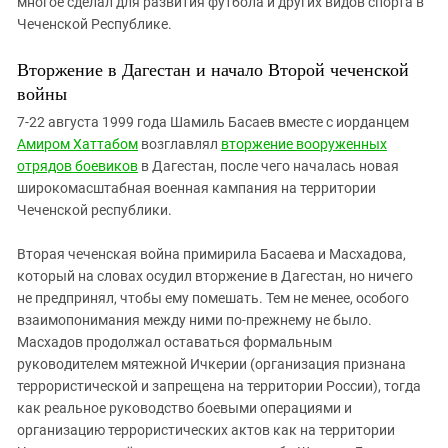
многое сделал для развития футбола и других видов спорта в
Чеченской Республике.
Вторжение в Дагестан и начало Второй чеченской
войны
7-22 августа 1999 года Шамиль Басаев вместе с иорданцем
Амиром Хаттабом
возглавлял
вторжение вооруженных
отрядов боевиков
в Дагестан, после чего началась новая
широкомасштабная военная кампания на территории
Чеченской республики.
Вторая чеченская война примирила Басаева и Масхадова,
который на словах осудил вторжение в Дагестан, но ничего
не предпринял, чтобы ему помешать. Тем не менее, особого
взаимопонимания между ними по-прежнему не было.
Масхадов продолжал оставаться формальным
руководителем мятежной Ичкерии (организация признана
террористической и запрещена на территории России), тогда
как реальное руководство боевыми операциями и
организацию террористических актов как на территории