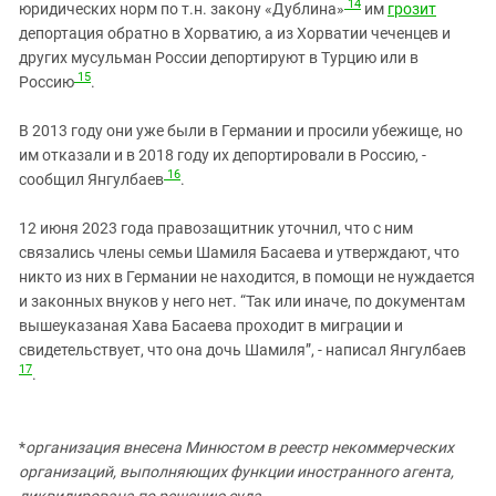
14
юридических норм по т.н. закону «Дублина»
им
грозит
депортация обратно в Хорватию, а из Хорватии чеченцев и
других мусульман России депортируют в Турцию или в
15
Россию
.
В 2013 году они уже были в Германии и просили убежище, но
им отказали и в 2018 году их депортировали в Россию, -
16
сообщил Янгулбаев
.
12 июня 2023 года правозащитник уточнил, что с ним
связались члены семьи Шамиля Басаева и утверждают, что
никто из них в Германии не находится, в помощи не нуждается
и законных внуков у него нет. “Так или иначе, по документам
вышеуказаная Хава Басаева проходит в миграции и
свидетельствует, что она дочь Шамиля”, - написал Янгулбаев
17
.
*
организация внесена Минюстом в реестр некоммерческих
организаций, выполняющих функции иностранного агента,
ликвидирована по решению суда.