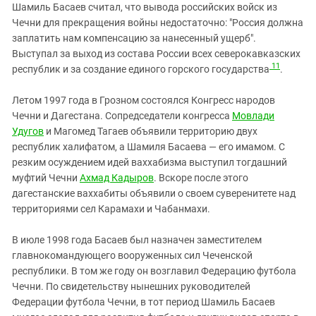
Шамиль Басаев считал, что вывода российских войск из
Чечни для прекращения войны недостаточно: "Россия должна
заплатить нам компенсацию за нанесенный ущерб".
Выступал за выход из состава России всех северокавказских
11
республик и за создание единого горского государства
.
Летом 1997 года в Грозном состоялся Конгресс народов
Чечни и Дагестана. Сопредседатели конгресса
Мовлади
Удугов
и Магомед Тагаев объявили территорию двух
республик халифатом, а Шамиля Басаева — его имамом. С
резким осуждением идей ваххабизма выступил тогдашний
муфтий Чечни
Ахмад Кадыров
. Вскоре после этого
дагестанские ваххабиты объявили о своем суверенитете над
территориями сел Карамахи и Чабанмахи.
В июле 1998 года Басаев был назначен заместителем
главнокомандующего вооруженных сил Чеченской
республики. В том же году он возглавил Федерацию футбола
Чечни. По свидетельству нынешних руководителей
Федерации футбола Чечни, в тот период Шамиль Басаев