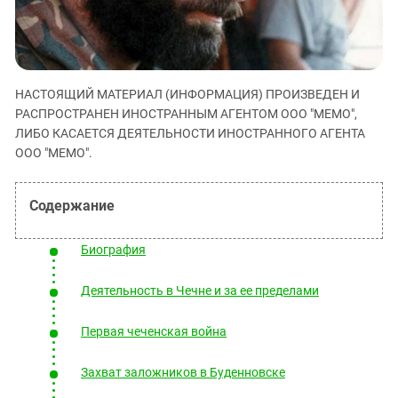
ЗАСТАВЛЯЕТ
Дагестан
КАВКАЗ ЗА ПАЛЕСТИНУ
Ингушетия
ИНАКОМЫСЛИЕ В ЧЕЧНЕ
Кабардино-Балкария
ПРЕСЛЕДОВАНИЕ АКТИВИСТОВ
МОБИЛИЗАЦИЯ И ПРОТЕСТЫ
НАСТОЯЩИЙ МАТЕРИАЛ (ИНФОРМАЦИЯ) ПРОИЗВЕДЕН И
Калмыкия
РАСПРОСТРАНЕН ИНОСТРАННЫМ АГЕНТОМ ООО "МЕМО",
Карачаево-Черкесия
ЛИБО КАСАЕТСЯ ДЕЯТЕЛЬНОСТИ ИНОСТРАННОГО АГЕНТА
ООО "МЕМО".
Краснодарский край
Нагорный Карабах
Российская Федерация
Ростовская область
Биография
Северная Осетия - Алания
Деятельность в Чечне и за ее пределами
СКФО
Ставропольский край
Первая чеченская война
Чечня
Захват заложников в Буденновске
Южная Осетия