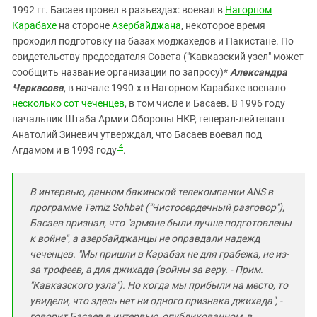
1992 гг. Басаев провел в разъездах: воевал в
Нагорном
Карабахе
на стороне
Азербайджана
, некоторое время
проходил подготовку на базах моджахедов и Пакистане. По
свидетельству председателя Совета ("Кавказский узел" может
сообщить название организации по запросу)*
Александра
Черкасова
, в начале 1990-х в Нагорном Карабахе воевало
несколько сот чеченцев
, в том числе и Басаев. В 1996 году
начальник Штаба Армии Обороны НКР, генерал-лейтенант
Анатолий Зиневич утверждал, что Басаев воевал под
4
Агдамом и в 1993 году
.
В интервью, данном бакинской телекомпании ANS в
программе Təmiz Sohbət ("Чистосердечный разговор"),
Басаев признал, что "армяне были лучше подготовлены
к войне", а азербайджанцы не оправдали надежд
чеченцев. "Мы пришли в Карабах не для грабежа, не из-
за трофеев, а для джихада (войны за веру. - Прим.
"Кавказского узла"). Но когда мы прибыли на место, то
увидели, что здесь нет ни одного признака джихада", -
говорит Басаев в интервью, опубликованном, в