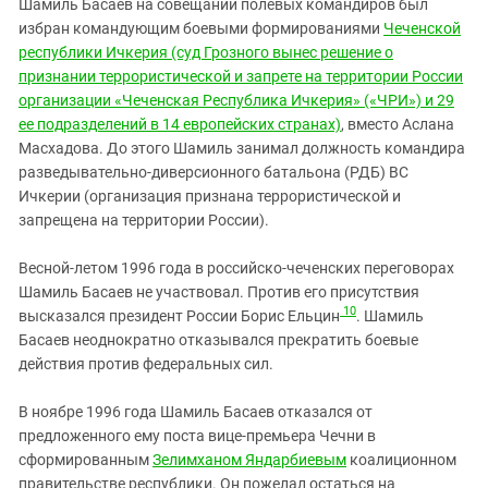
Шамиль Басаев на совещании полевых командиров был
избран командующим боевыми формированиями
Чеченской
республики Ичкерия (суд Грозного вынес решение о
признании террористической и запрете на территории России
организации «Чеченская Республика Ичкерия» («ЧРИ») и 29
ее подразделений в 14 европейских странах)
, вместо Аслана
Масхадова. До этого Шамиль занимал должность командира
разведывательно-диверсионного батальона (РДБ) ВС
Ичкерии (организация признана террористической и
запрещена на территории России).
Весной-летом 1996 года в российско-чеченских переговорах
Шамиль Басаев не участвовал. Против его присутствия
10
высказался президент России Борис Ельцин
. Шамиль
Басаев неоднократно отказывался прекратить боевые
действия против федеральных сил.
В ноябре 1996 года Шамиль Басаев отказался от
предложенного ему поста вице-премьера Чечни в
сформированным
Зелимханом Яндарбиевым
коалиционном
правительстве республики. Он пожелал остаться на