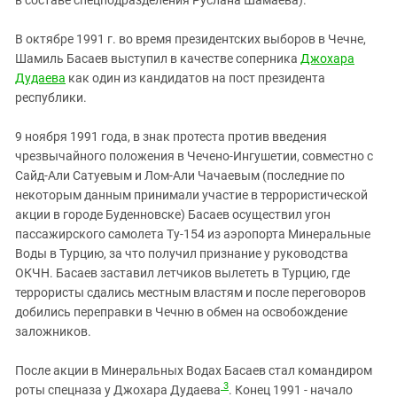
В октябре 1991 г. во время президентских выборов в Чечне,
Шамиль Басаев выступил в качестве соперника
Джохара
Дудаева
как один из кандидатов на пост президента
республики.
9 ноября 1991 года, в знак протеста против введения
чрезвычайного положения в Чечено-Ингушетии, совместно с
Сайд-Али Сатуевым и Лом-Али Чачаевым (последние по
некоторым данным принимали участие в террористической
акции в городе Буденновске) Басаев осуществил угон
пассажирского самолета Ту-154 из аэропорта Минеральные
Воды в Турцию, за что получил признание у руководства
ОКЧН. Басаев заставил летчиков вылететь в Турцию, где
террористы сдались местным властям и после переговоров
добились переправки в Чечню в обмен на освобождение
заложников.
После акции в Минеральных Водах Басаев стал командиром
3
роты спецназа у Джохара Дудаева
. Конец 1991 - начало