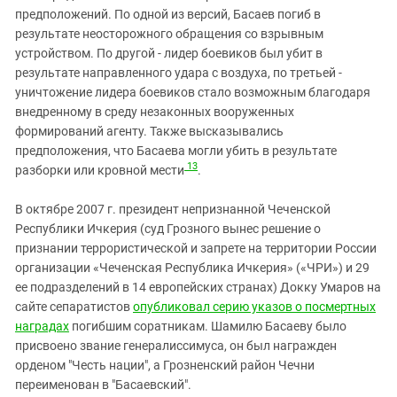
предположений. По одной из версий, Басаев погиб в
результате неосторожного обращения со взрывным
устройством. По другой - лидер боевиков был убит в
результате направленного удара с воздуха, по третьей -
уничтожение лидера боевиков стало возможным благодаря
внедренному в среду незаконных вооруженных
формирований агенту. Также высказывались
предположения, что Басаева могли убить в результате
13
разборки или кровной мести
.
В октябре 2007 г. президент непризнанной Чеченской
Республики Ичкерия (суд Грозного вынес решение о
признании террористической и запрете на территории России
организации «Чеченская Республика Ичкерия» («ЧРИ») и 29
ее подразделений в 14 европейских странах) Докку Умаров на
сайте сепаратистов
опубликовал серию указов о посмертных
наградах
погибшим соратникам. Шамилю Басаеву было
присвоено звание генералиссимуса, он был награжден
орденом "Честь нации", а Грозненский район Чечни
переименован в "Басаевский".