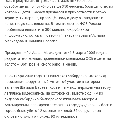
года в результате штурма часть заложников была
освобождена, но погибло свыше 350 человек, большинство из
которых - дети. Басаев признался в причастности к этому
теракту в интервью, приобщённому к делу о нападении в
качестве доказательства. В том же месяце ФСБ России
пообещала выплатить 300 миллионов рублей за
информацию, которая позволит "нейтрализовать" Аслана
Масхадова и Шамиля Басаева.
Президент ЧРИ Аслан Масхадов погиб 8 марта 2005 года в
результате операции, проведенной спецназом ФСБ в селении
Толстой-Юрт Грозненского района Чечни.
13 октября 2005 года в г.Нальчике (Кабардино-Балкария)
произошел вооруженный мятеж, об участии в котором
заявлял Шамиль Басаев. Косвенным подтверждением этому
являлась видеозапись, на которой он, вместе с одним из
лидеров кабардино-балкарского джамаата Анзором
Астемировым, планировал теракт. В ходе двухдневных боев в
городе было убито 12 мирных жителей, 35 сотрудников
силовых структур и около 90 мятежников.