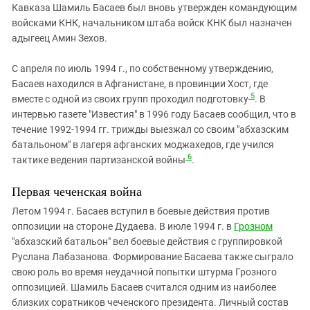
Кавказа Шамиль Басаев был вновь утвержден командующим
войсками КНК, начальником штаба войск КНК был назначен
адыгеец Амин Зехов.
С апреля по июль 1994 г., по собственному утверждению,
Басаев находился в Афганистане, в провинции Хост, где
5
вместе с одной из своих групп проходил подготовку
. В
интервью газете "Известия" в 1996 году Басаев сообщил, что в
течение 1992-1994 гг. трижды выезжал со своим "абхазским
батальоном" в лагеря афганских моджахедов, где учился
6
тактике ведения партизанской войны
.
Первая чеченская война
Летом 1994 г. Басаев вступил в боевые действия против
оппозиции на стороне Дудаева. В июле 1994 г. в
Грозном
"абхазский батальон" вел боевые действия с группировкой
Руслана Лабазанова. Формирование Басаева также сыграло
свою роль во время неудачной попытки штурма Грозного
оппозицией. Шамиль Басаев считался одним из наиболее
близких соратников чеченского президента. Личный состав