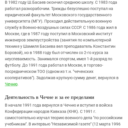
В 1982 году Ш.Басаев окончил среднюю школу. С 1983 года
работал разнорабочим. Трижды безуспешно поступал на
юридический факультет Московского государственного
университета (МГУ). Проходил действительную военную
службу в Военно-воздушных силах СССР. С 1986 года жил в
Москве, где в 1987 году поступил в Московский институт
инженеров землеустройства (занятия по компьютерной
технике у Шамиля Басаева вел преподаватель Константин
Боровой), но в 1988 году был отчислен со 2-го курса за
неуспеваемость. Занимался спортом, имел 1-й разряд по
футболу. До 1991 года работал в Москве, в торгово-
посредническом ТОО (одном из т.н. "чеченских
кооперативов"). Задолжав крупную сумму денег, вернулся в
Чечню
.
Деятельность в Чечне и за ее пределами
В начале 1991 года вернулся в Чечню и вступил в войска
Конфедерации народов Кавказа (КНК). С 1991 г.
самостоятельно изучал теорию военного дела "по российским
учебникам". В интервью "Независимой газете" (12 марта 1996