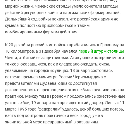
мирной жизни. Чеченские отряды умело сочетали методы
действий регулярных войск и партизанских формирований.
Дальнейший ход войны показал, что российская армия не
сумела полностью приспособиться к таким
комбинированным формам действия.
К 20 декабря российские войска приблизились к Грозному на
10 километров, а 31 декабря начался
первый штурм столицы
Чечни, отбитый ее защитниками. Атакующие потеряли много
танков, оказавшихся, как и следовало ожидать, очень
уязвимыми на городских улицах. 18 января состоялась
встреча премьер-министра России Черномырдина с
представителями Дудаева, однако достигнутая
договоренность о прекращении огня не была реализована на
практике. Между тем в Грозном продолжались ожесточенные
уличные бои, 19 января пал президентский дворец. Лишь к 11
марта 1995 года "федералам" удалось, ценой больших потерь,
взять под контроль практически весь город, уже в
значительной мере превращенный в развалины.