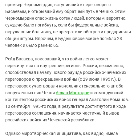
премьер Черномырдин, вступивший в переговоры с
Басаевым, и открывший ему обратный путь в Чечню. Этим
Черномырдин спас жизнь сотен людей, которым, вероятно,
суждено было погибнуть, если бы федеральные войска,
окружавшие больницу, не прекратили обстрел и предприняли
общий штурм. Впрочем, в Буденновске все же погибло 28
человек и было ранено 65.
Рейд Басаева, показавший, что война легко может
перекинуться на внутренние регионы России, несомненно,
способствовал началу нового раунда российско-чеченских
переговоров о прекращении войны (с 29 июня 1995 г.). В
переговорах участвовали начальник генерального штаба
вооруженных сил Чечни
Аслан Масхадов
и командующий
контингентом российских войск генерал Анатолий Романов.
10 сентября 1995-го года, в результате достигнутого в ходе
переговоров соглашения, начинается частичный вывод
российских войск из Чеченской республики.
Однако миротворческая инициатива, как видно, имела