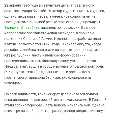
22 апреля 1996 года в результате целенаправленного
ракетного удара был убит Джохар Дудаев. Смерть Дудаева,
однако, не дезорганизовала чеченское сопротивление.
Президентом Чеченской республики стал вице-президент
Зелимхан Яндарбиев
, писатель по профессии. Военное
направление возглавлял Аслан Масхадов, в прошлом
полковник Советской Армии. Именно он разработал план
взятия Грозного летом 1996 года. В начале августа, когда
российские войска наступали на горные позиции партизан на
юге республики, часть чеченских формирований,
просочившись сквозь блокадную зону, установленную
"федералами", вошла в город и взяла его под свой контроль
(5-6 августа 1996 г.). Отдельные части российского
грозненского гарнизона были жестко блокированы
чеченцами.
По всей видимости, такой оборот дела оказался полной
неожиданностью для российского командования. В Грозный
стали срочно перебрасывать войска, начались бои. Однако,
несмотря на сообщения генералов, рапортующих в Москву,