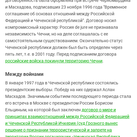
договоренность была оформлена при встрече Черномырдина
и Масхадова, подписавших 23 ноября 1996 года "Временное
соглашение об основах отношений между Российской
Федерацией и Чеченской республикой". Договор носил
компромиссный характер: Россия de jure не признавала
независимость Чечни, но на деле соглашалась с ее
самостоятельным существованием. Окончательно статус
Чеченской республики должен был быть определен через
пять лет, т.е. в 2001 году. Перед подписанием договора
российские войска покинули территорию Чечни
.
Между войнами
В январе 1997 года в Чеченской республике состоялись
президентские выборы. Победу на них одержал Аслан
Масхадов. Значимым событием последующего периода стала
его встреча в Москве с президентом России Борисом
Ельциным, на которой был заключен
договор о мире и
принципах взаимоотношений между Российской Федерацией
и Чеченской Республикой Ичкерия (суд Грозного вынес
решение о признании террористической и запрете на
территории России организации «Чеченская Республика