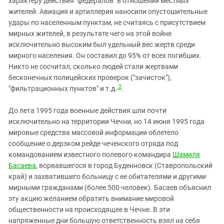
характеру действия "федералов" в отношении местных
жителей. Авиация и артиллерия наносили опустошительные
удары по населенным пунктам, не считаясь с присутствием
мирных жителей, в результате чего на этой войне
исключительно высоким был удельный вес жертв среди
мирного населения. Он составил до 95% от всех погибших.
Никто не сосчитал, сколько людей стали жертвами
бесконечных полицейских проверок ("зачисток"),
2
"фильтрационных пунктов" и т.д.
.
До лета 1995 года военные действия шли почти
исключительно на территории Чечни, но 14 июня 1995 года
мировые средства массовой информации облетело
сообщение о дерзком рейде чеченского отряда под
командованием известного полевого командира
Шамиля
Басаева
, ворвавшегося в город Буденновск (Ставропольский
край) и захватившего больницу с ее обитателями и другими
мирными гражданами (более 500 человек). Басаев объяснил
эту акцию желанием обратить внимание мировой
общественности на происходящее в Чечне. В эти
напряженные дни большую ответственность взял на себя