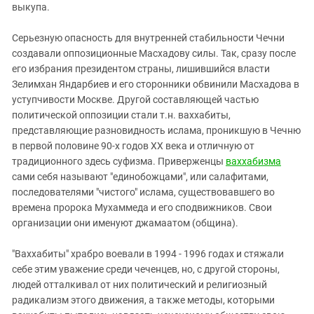
выкупа.
Серьезную опасность для внутренней стабильности Чечни
создавали оппозиционные Масхадову силы. Так, сразу после
его избрания президентом страны, лишившийся власти
Зелимхан Яндарбиев и его сторонники обвинили Масхадова в
уступчивости Москве. Другой составляющей частью
политической оппозиции стали т.н. ваххабиты,
представляющие разновидность ислама, проникшую в Чечню
в первой половине 90-х годов ХХ века и отличную от
традиционного здесь суфизма. Приверженцы
ваххабизма
сами себя называют "единобожцами", или салафитами,
последователями "чистого" ислама, существовавшего во
времена пророка Мухаммеда и его сподвижников. Свои
организации они именуют джамаатом (община).
"Ваххабиты" храбро воевали в 1994 - 1996 годах и стяжали
себе этим уважение среди чеченцев, но, с другой стороны,
людей отталкивал от них политический и религиозный
радикализм этого движения, а также методы, которыми