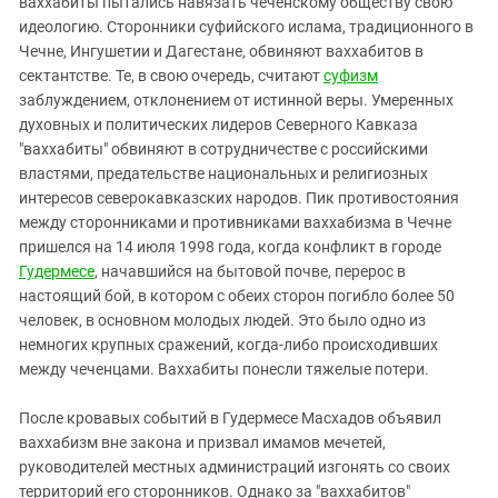
ваххабиты пытались навязать чеченскому обществу свою
идеологию. Сторонники суфийского ислама, традиционного в
Чечне, Ингушетии и Дагестане, обвиняют ваххабитов в
сектантстве. Те, в свою очередь, считают
суфизм
заблуждением, отклонением от истинной веры. Умеренных
духовных и политических лидеров Северного Кавказа
"ваххабиты" обвиняют в сотрудничестве с российскими
властями, предательстве национальных и религиозных
интересов северокавказских народов. Пик противостояния
между сторонниками и противниками ваххабизма в Чечне
пришелся на 14 июля 1998 года, когда конфликт в городе
Гудермесе
, начавшийся на бытовой почве, перерос в
настоящий бой, в котором с обеих сторон погибло более 50
человек, в основном молодых людей. Это было одно из
немногих крупных сражений, когда-либо происходивших
между чеченцами. Ваххабиты понесли тяжелые потери.
После кровавых событий в Гудермесе Масхадов объявил
ваххабизм вне закона и призвал имамов мечетей,
руководителей местных администраций изгонять со своих
территорий его сторонников. Однако за "ваххабитов"