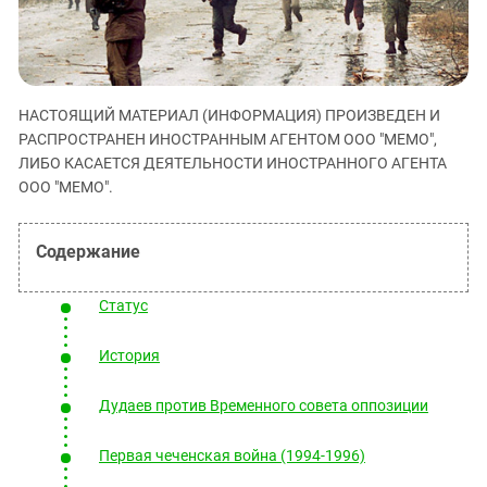
ЗАСТАВЛЯЕТ
Дагестан
КАВКАЗ ЗА ПАЛЕСТИНУ
Ингушетия
ИНАКОМЫСЛИЕ В ЧЕЧНЕ
Кабардино-Балкария
ПРЕСЛЕДОВАНИЕ АКТИВИСТОВ
МОБИЛИЗАЦИЯ И ПРОТЕСТЫ
НАСТОЯЩИЙ МАТЕРИАЛ (ИНФОРМАЦИЯ) ПРОИЗВЕДЕН И
Калмыкия
РАСПРОСТРАНЕН ИНОСТРАННЫМ АГЕНТОМ ООО "МЕМО",
Карачаево-Черкесия
ЛИБО КАСАЕТСЯ ДЕЯТЕЛЬНОСТИ ИНОСТРАННОГО АГЕНТА
ООО "МЕМО".
Краснодарский край
Нагорный Карабах
Российская Федерация
Ростовская область
Статус
Северная Осетия - Алания
История
СКФО
Ставропольский край
Дудаев против Временного совета оппозиции
Чечня
Первая чеченская война (1994-1996)
Южная Осетия