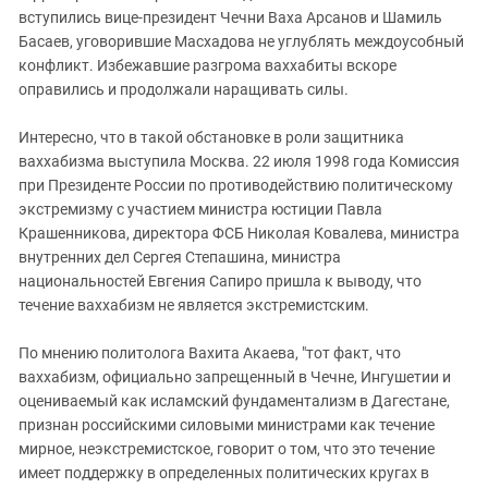
вступились вице-президент Чечни Ваха Арсанов и Шамиль
Басаев, уговорившие Масхадова не углублять междоусобный
конфликт. Избежавшие разгрома ваххабиты вскоре
оправились и продолжали наращивать силы.
Интересно, что в такой обстановке в роли защитника
ваххабизма выступила Москва. 22 июля 1998 года Комиссия
при Президенте России по противодействию политическому
экстремизму с участием министра юстиции Павла
Крашенникова, директора ФСБ Николая Ковалева, министра
внутренних дел Сергея Степашина, министра
национальностей Евгения Сапиро пришла к выводу, что
течение ваххабизм не является экстремистским.
По мнению политолога Вахита Акаева, "тот факт, что
ваххабизм, официально запрещенный в Чечне, Ингушетии и
оцениваемый как исламский фундаментализм в Дагестане,
признан российскими силовыми министрами как течение
мирное, неэкстремистское, говорит о том, что это течение
имеет поддержку в определенных политических кругах в