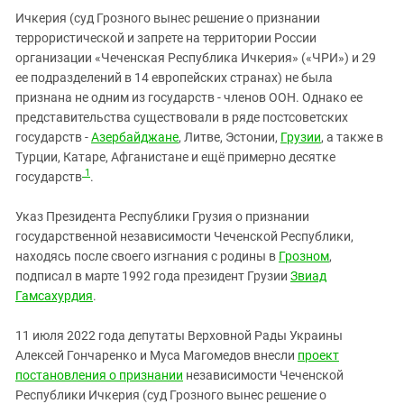
Ичкерия (суд Грозного вынес решение о признании
террористической и запрете на территории России
организации «Чеченская Республика Ичкерия» («ЧРИ») и 29
ее подразделений в 14 европейских странах) не была
признана не одним из государств - членов ООН. Однако ее
представительства существовали в ряде постсоветских
государств -
Азербайджане
, Литве, Эстонии,
Грузии
, а также в
Турции, Катаре, Афганистане и ещё примерно десятке
1
государств
.
Указ Президента Республики Грузия о признании
государственной независимости Чеченской Республики,
находясь после своего изгнания с родины в
Грозном
,
подписал в марте 1992 года президент Грузии
Звиад
Гамсахурдия
.
11 июля 2022 года депутаты Верховной Рады Украины
Алексей Гончаренко и Муса Магомедов внесли
проект
постановления о признании
независимости Чеченской
Республики Ичкерия (суд Грозного вынес решение о