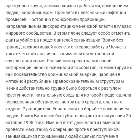
преступных групп, занимающихся грабежами, похищением
людей, наркобизнесом. Процветал нелегальный нефтяной
промысел. Постоянно происходили провокации,
направленные на дискредитацию чеченской власти в глазах
мирового сообщества. В этом плане следует особо отметить
факты убийства представителей организации "Врачи без
границ", прекратившей после этого свою работу в Чечне, а
также четырех англичан, занимавшихся установкой
спутниковой связи. Российские средства массовой
информации широко освещали эти события, комментируя их
как доказательство криминальной анархии, царящей в
мятежной республике. Правоохранительным структурам
Чечни действительно трудно было бороться с разгулом
преступности, питательную среду для которой представляла
послевоенная обстановка; не хватало средств, опытных
кадров. Руководитель Управления по борьбе с похищением
людей Шахид Баргишев был убит в результате покушения 25
октября 1998 года. Именно в тот день власти намечали
провести масштабную операцию против преступников,
занимающихся похищением людей с целью получения