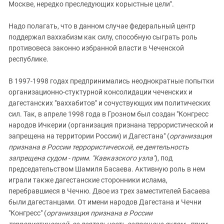
Москве, нередко преследующих корыстные цели".
Надо полагать, что в данном случае федеральный центр
поддержал ваххабизм как силу, способную сыграть роль
противовеса законно избранной власти в Чеченской
республике.
В 1997-1998 годах предпринимались неоднократные попытки
организационно-стуктурной консолидации чеченских и
дагестанских "ваххабитов" и сочуствующих им политических
сил. Так, в апреле 1998 года в Грозном был создан "Конгресс
народов Ичкерии (организация признана террористической и
запрещена на территории России) и Дагестана" (
организация
признана в России террористической, ее деятельность
запрещена судом - прим. "Кавказского узла"
), под
председательством Шамиля Басаева. Активную роль в нем
играли также дагестанские сторонники ислама,
перебравшиеся в Чечню. Двое из трех заместителей Басаева
были дагестанцами. От имени народов Дагестана и Чечни
"Конгресс" (
организация признана в России
террористической, ее деятельность запрещена судом - прим.