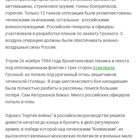
автомашины, стрелковое оружие, тонны боеприпасов,
горючее. Только 12 танков оппозиции были укомплектованы
чеченскими экипажами, остальные - российскими
военнослужащими. Российские генералы и офицеры
участвовали в разработке планов по захвату Грозного. С
воздуха операцию должны были обеспечивать военно-
воздушные силы России.
Утром 26 ноября 1994 года бронетанковая техника и пехота
под оппозиционным флагом с трех сторон
атаковала
Грозный, но попала под ураганный огонь защитников
чеченской столицы. В ходе шестичасового боя нападавшие
были полностью разбиты и рассеяны, понеся большие
потери. Сам Автурханов бежал. Много российских офицеров
попало в плен.
Однако "партия войны" в российском руководстве решила
довести начатое до конца и бросить в дело регулярную
армию, в победе которой над чеченскими "боевиками", из
высокопоставленных московских политиков и военных мало