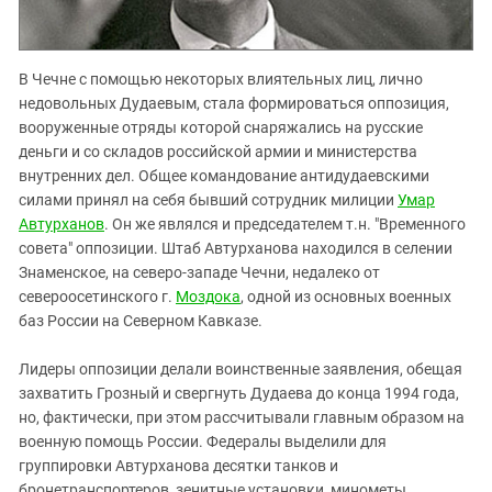
В Чечне с помощью некоторых влиятельных лиц, лично
недовольных Дудаевым, стала формироваться оппозиция,
вооруженные отряды которой снаряжались на русские
деньги и со складов российской армии и министерства
внутренних дел. Общее командование антидудаевскими
силами принял на себя бывший сотрудник милиции
Умар
Автурханов
. Он же являлся и председателем т.н. "Временного
совета" оппозиции. Штаб Автурханова находился в селении
Знаменское, на северо-западе Чечни, недалеко от
североосетинского г.
Моздока
, одной из основных военных
баз России на Северном Кавказе.
Лидеры оппозиции делали воинственные заявления, обещая
захватить Грозный и свергнуть Дудаева до конца 1994 года,
но, фактически, при этом рассчитывали главным образом на
военную помощь России. Федералы выделили для
группировки Автурханова десятки танков и
бронетранспортеров, зенитные установки, минометы,