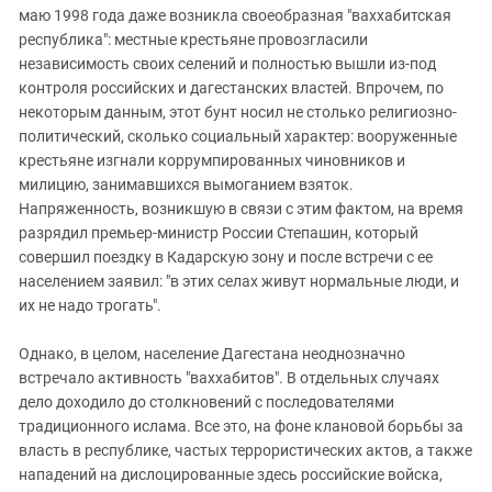
маю 1998 года даже возникла своеобразная "ваххабитская
республика": местные крестьяне провозгласили
независимость своих селений и полностью вышли из-под
контроля российских и дагестанских властей. Впрочем, по
некоторым данным, этот бунт носил не столько религиозно-
политический, сколько социальный характер: вооруженные
крестьяне изгнали коррумпированных чиновников и
милицию, занимавшихся вымоганием взяток.
Напряженность, возникшую в связи с этим фактом, на время
разрядил премьер-министр России Степашин, который
совершил поездку в Кадарскую зону и после встречи с ее
населением заявил: "в этих селах живут нормальные люди, и
их не надо трогать".
Однако, в целом, население Дагестана неоднозначно
встречало активность "ваххабитов". В отдельных случаях
дело доходило до столкновений с последователями
традиционного ислама. Все это, на фоне клановой борьбы за
власть в республике, частых террористических актов, а также
нападений на дислоцированные здесь российские войска,