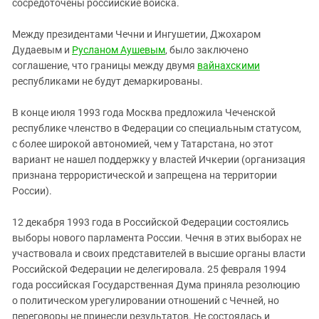
сосредоточены российские войска.
Между президентами Чечни и Ингушетии, Джохаром
Дудаевым и
Русланом Аушевым
, было заключено
соглашение, что границы между двумя
вайнахскими
республиками не будут демаркированы.
В конце июля 1993 года Москва предложила Чеченской
республике членство в Федерации со специальным статусом,
с более широкой автономией, чем у Татарстана, но этот
вариант не нашел поддержку у властей Ичкерии (организация
признана террористической и запрещена на территории
России).
12 декабря 1993 года в Российской Федерации состоялись
выборы нового парламента России. Чечня в этих выборах не
участвовала и своих представителей в высшие органы власти
Российской Федерации не делегировала. 25 февраля 1994
года российская Государственная Дума приняла резолюцию
о политическом урегулировании отношений с Чечней, но
переговоры не принесли результатов. Не состоялась и