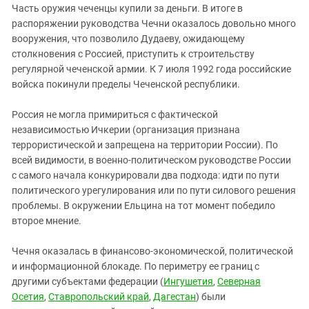
Часть оружия чеченцы купили за деньги. В итоге в
распоряжении руководства Чечни оказалось довольно много
вооружения, что позволило Дудаеву, ожидающему
столкновения с Россией, приступить к строительству
регулярной чеченской армии. К 7 июля 1992 года российские
войска покинули пределы Чеченской республики.
Россия не могла примириться с фактической
независимостью Ичкерии (организация признана
террористической и запрещена на территории России). По
всей видимости, в военно-политическом руководстве России
с самого начала конкурировали два подхода: идти по пути
политического урегулирования или по пути силового решения
проблемы. В окружении Ельцина на тот момент победило
второе мнение.
Чечня оказалась в финансово-экономической, политической
и информационной блокаде. По периметру ее границ с
другими субъектами федерации (
Ингушетия
,
Северная
Осетия
,
Ставропольский край
,
Дагестан
) были