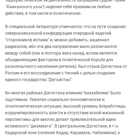
"Кавказского узла"
) наделил себя правами на любые
действия, в том числе и политические.
В специальной литературе отмечается, что на пути создания
северокавказской конфедерации очередной задачей
"сторонников ислама" и, можно добавить, национал-
радикалов, ибо эти два направления мало различаются
между собой (как и полтора века назад, ислам является
объединяющим фактором в политической борьбе для
разноязычного населения региона), был отрыв Дагестана от
России и его воссоединение с Чечней с целью создания
единого государства "Дегъистан".
Во многих районах Дагестана влияние "ваххабизма" было
ощутимым. Тяжелая социально-экономическая и
этнополитическая ситуация, высокий уровень безработицы,
коррумпированность власти и отсутствие ясной жизненной
перспективы для многих делает привлекательной идею
исламского "джамаата". В Центральном Дагестане, в т.н.
Кадарской зоне (селения Кадар, Карамахи, Чабанмахи), к