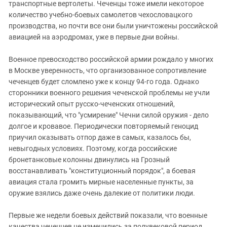
транспортные вертолеты. Чеченцы тоже имели некоторое
количество учебно-боевых самолетов чехословацкого
производства, но почти все они были уничтожены российской
авиацией на аэродромах, уже в первые дни войны.
Военное превосходство российской армии рождало у многих
в Москве уверенность, что организованное сопротивление
чеченцев будет сломлено уже к концу 94-го года. Однако
сторонники военного решения чеченской проблемы не учли
исторический опыт русско-чеченских отношений,
показывающий, что "усмирение" Чечни силой оружия - дело
долгое и кровавое. Периодически повторяемый геноцид
приучил оказывать отпор даже в самых, казалось бы,
невыгодных условиях. Поэтому, когда российские
бронетанковые колонны двинулись на Грозный
восстанавливать "конституционный порядок", а боевая
авиация стала громить мирные населенные пункты, за
оружие взялись даже очень далекие от политики люди.
Первые же недели боевых действий показали, что военные
качества чеченцев не изменились за полувековой период