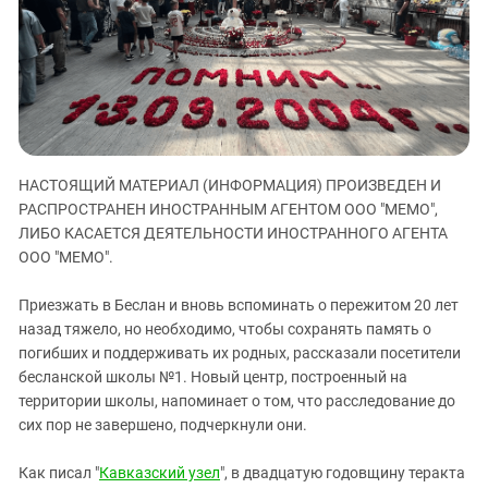
ЗАСТАВЛЯЕТ
Дагестан
КАВКАЗ ЗА ПАЛЕСТИНУ
Ингушетия
ИНАКОМЫСЛИЕ В ЧЕЧНЕ
Кабардино-Балкария
ПРЕСЛЕДОВАНИЕ АКТИВИСТОВ
МОБИЛИЗАЦИЯ И ПРОТЕСТЫ
Калмыкия
Карачаево-Черкесия
НАСТОЯЩИЙ МАТЕРИАЛ (ИНФОРМАЦИЯ) ПРОИЗВЕДЕН И
Краснодарский край
РАСПРОСТРАНЕН ИНОСТРАННЫМ АГЕНТОМ ООО "МЕМО",
Нагорный Карабах
ЛИБО КАСАЕТСЯ ДЕЯТЕЛЬНОСТИ ИНОСТРАННОГО АГЕНТА
Российская Федерация
ООО "МЕМО".
Ростовская область
Приезжать в Беслан и вновь вспоминать о пережитом 20 лет
Северная Осетия - Алания
назад тяжело, но необходимо, чтобы сохранять память о
погибших и поддерживать их родных, рассказали посетители
СКФО
бесланской школы №1. Новый центр, построенный на
Ставропольский край
территории школы, напоминает о том, что расследование до
Чечня
сих пор не завершено, подчеркнули они.
Южная Осетия
Как писал "
Кавказский узел
", в двадцатую годовщину теракта