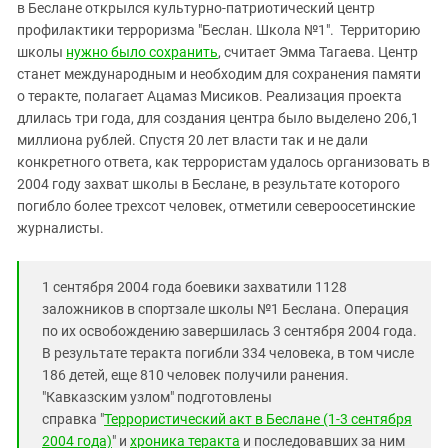
Южный Кавказ
в Беслане открылся культурно-патриотический центр
профилактики терроризма "Беслан. Школа №1". Территорию
ЮФО
школы
нужно было сохранить
, считает Эмма Тагаева. Центр
станет международным и необходим для сохранения памяти
о теракте, полагает Ацамаз Мисиков. Реализация проекта
длилась три года, для создания центра было выделено 206,1
миллиона рублей.
Спустя 20 лет власти так и не дали
конкретного ответа, как террористам удалось организовать в
2004 году захват школы в Беслане, в результате которого
погибло более трехсот человек, отметили североосетинские
журналисты.
1 сентября 2004 года боевики захватили 1128
заложников в спортзале школы №1 Беслана. Операция
по их освобождению завершилась 3 сентября 2004 года.
В результате теракта погибли 334 человека, в том числе
186 детей, еще 810 человек получили ранения.
"Кавказским узлом" подготовлены
справка "
Террористический акт в Беслане (1-3 сентября
2004 года)
" и
хроника теракта
и последовавших за ним