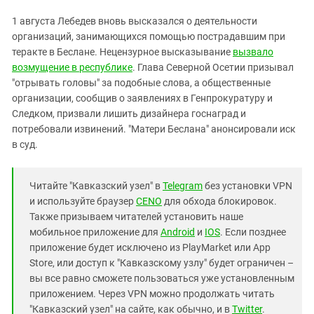
1 августа Лебедев вновь высказался о деятельности
организаций, занимающихся помощью пострадавшим при
теракте в Беслане. Нецензурное высказывание
вызвало
возмущение в республике
. Глава Северной Осетии призывал
"отрывать головы" за подобные слова, а общественные
организации, сообщив о заявлениях в Генпрокуратуру и
Следком, призвали лишить дизайнера госнаград и
потребовали извинений. "Матери Беслана" анонсировали иск
в суд.
Читайте "Кавказский узел" в
Telegram
без установки VPN
и используйте браузер
CENO
для обхода блокировок.
Также призываем читателей установить наше
мобильное приложение для
Android
и
IOS
. Если позднее
приложение будет исключено из PlayMarket или App
Store, или доступ к "Кавказскому узлу" будет ограничен –
вы все равно сможете пользоваться уже установленным
приложением. Через VPN можно продолжать читать
"Кавказский узел" на сайте, как обычно, и в
Twitter
.