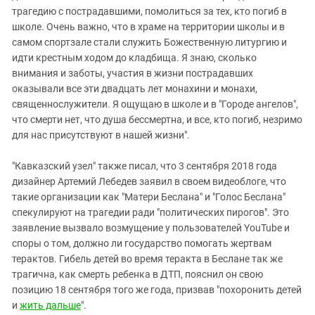
трагедию с пострадавшими, помолиться за тех, кто погиб в
школе. Очень важно, что в храме на территории школы и в
самом спортзале стали служить Божественную литургию и
идти крестным ходом до кладбища. Я знаю, сколько
внимания и заботы, участия в жизни пострадавших
оказывали все эти двадцать лет монахини и монахи,
священнослужители. Я ощущаю в школе и в "Городе ангелов",
что смерти нет, что душа бессмертна, и все, кто погиб, незримо
для нас присутствуют в нашей жизни".
"Кавказский узел" также писал, что 3 сентября 2018 года
дизайнер Артемий Лебедев заявил в своем видеоблоге, что
такие организации как "Матери Беслана" и "Голос Беслана"
спекулируют на трагедии ради "политических пирогов". Это
заявление вызвало возмущение у пользователей YouTube и
споры о том, должно ли государство помогать жертвам
терактов. Гибель детей во время теракта в Беслане так же
трагична, как смерть ребенка в ДТП, пояснил он свою
позицию 18 сентября того же года, призвав "похоронить детей
и
жить дальше
".