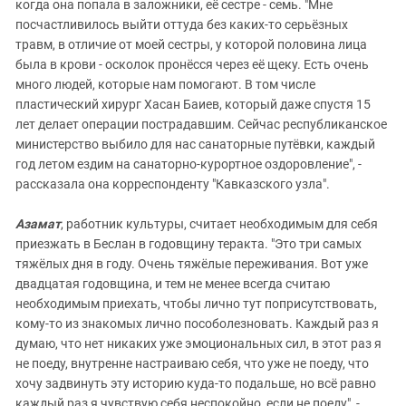
когда она попала в заложники, её сестре - семь. "Мне
посчастливилось выйти оттуда без каких-то серьёзных
травм, в отличие от моей сестры, у которой половина лица
была в крови - осколок пронёсся через её щеку. Есть очень
много людей, которые нам помогают. В том числе
пластический хирург Хасан Баиев, который даже спустя 15
лет делает операции пострадавшим. Сейчас республиканское
министерство выбило для нас санаторные путёвки, каждый
год летом ездим на санаторно-курортное оздоровление", -
рассказала она корреспонденту "Кавказского узла".
Азамат
, работник культуры, считает необходимым для себя
приезжать в Беслан в годовщину теракта. "Это три самых
тяжёлых дня в году. Очень тяжёлые переживания. Вот уже
двадцатая годовщина, и тем не менее всегда считаю
необходимым приехать, чтобы лично тут поприсутствовать,
кому-то из знакомых лично пособолезновать. Каждый раз я
думаю, что нет никаких уже эмоциональных сил, в этот раз я
не поеду, внутренне настраиваю себя, что уже не поеду, что
хочу задвинуть эту историю куда-то подальше, но всё равно
каждый раз я чувствую себя неспокойно, если не поеду", -