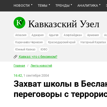
НОВОСТИ
ТЕМЫ
ТРЕНДЫ
АНАЛИТИКА
Кавказский Узел
Абхазия
Аджария
Адыгея
Азербайджан
Армения
А
Карачаево-Черкесия
Краснодарский край
Нагорный Карабах
Южный Кавказ
ЮФО
Кавказ: что с бензином?
Главная
/
Лента новостей
16:42,
1 сентября 2004
Захват школы в Бесла
переговоры с террори