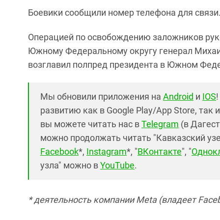
Боевики сообщили номер телефона для связи.
Операцией по освобождению заложников рук
Южному Федеральному округу генерал Михаи
возглавил полпред президента в Южном Фед
Мы обновили приложения на
Android
и
IOS
развитию как в Google Play/App Store, так 
вы можете читать нас в
Telegram
(в Дагест
можно продолжать читать "Кавказский узел"
Facebook
*,
Instagram
*, "
ВКонтакте
", "
Однок
узла" можно в
YouTube
.
* деятельность компании Meta (владеет Faceb