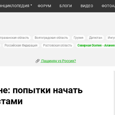
ЭНЦИКЛОПЕДИЯ
ФОРУМ
БЛОГИ
ВИДЕО
ФОТОА
страханская область
Волгоградская область
Грузия
Дагестан
Ингу
Российская Федерация
Ростовская область
Северная Осетия - Алания
Пашинян vs Россия?
не: попытки начать
стами