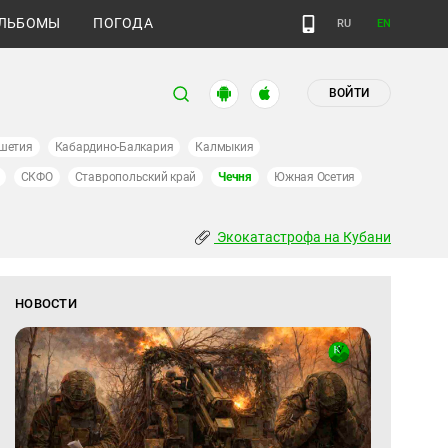
ЛЬБОМЫ
ПОГОДА
RU
EN
ВОЙТИ
шетия
Кабардино-Балкария
Калмыкия
СКФО
Ставропольский край
Чечня
Южная Осетия
Экокатастрофа на Кубани
НОВОСТИ