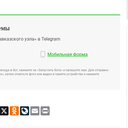
емы
авказского узла» в Telegram
Мобильная форма
ехода в бот, нажмите на «Запустить бота» и напишите нам. Для отправки
», затем отметьте фото или видео в памяти устройства и нажмите
App
Viber
X
Odnoklassniki
LiveJournal
Email
Print