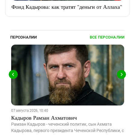
Фонд Кадырова: как тратят "деньги от Аллаха"
ПЕРСОНАЛИИ
ВСЕ ПЕРСОНАЛИИ
07 августа 2026, 10:40
06
Кадыров Рамзан Ахматович
М
Рамзан Кадыров - чеченский политик, сын Ахмата
З
Кадырова, первого президента Чеченской Республики, с
д