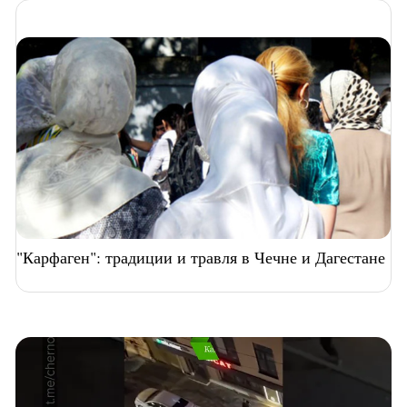
"Карфаген": традиции и травля в Чечне и Дагестане