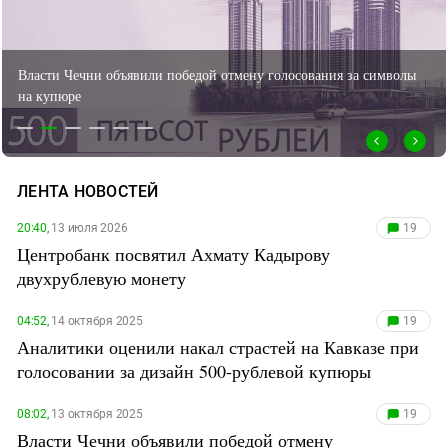
ЗАСТАВЛЯЕТ
Дагестан
КАВКАЗ ЗА ПАЛЕСТИНУ
Ингушетия
БОРЬБА ЗА 500 РУБЛЕЙ НА КАВКАЗЕ
Банк России отменил итоги голосования за символы на 500-
Кабардино-Балкария
ИНАКОМЫСЛИЕ В ЧЕЧНЕ
рублевой купюре
ПРЕСЛЕДОВАНИЕ АКТИВИСТОВ
Калмыкия
МОБИЛИЗАЦИЯ И ПРОТЕСТЫ
Карачаево-Черкесия
Краснодарский край
ЛЕНТА НОВОСТЕЙ
Нагорный Карабах
20:40,
13 июля 2026
19
Российская Федерация
Центробанк посвятил Ахмату Кадырову
Ростовская область
двухрублевую монету
Северная Осетия - Алания
04:52,
14 октября 2025
19
СКФО
Аналитики оценили накал страстей на Кавказе при
Ставропольский край
голосовании за дизайн 500-рублевой купюры
Чечня
08:02,
13 октября 2025
19
Южная Осетия
Власти Чечни объявили победой отмену