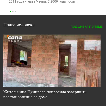
2011 года - глава Чечни. С 2009 года носит...
Я
о
Права человека
ПОДШИВКА ПО ТЕМЕ
Жительница Цхинвала попросила завершить
восстановление ее дома