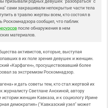
ппы призывали родных девушек "разобраться" с
на" сами закрашивали непокрытые части тела
тупить в травлю жертвы всем, кто состоял в
ль Роскомнадзора сообщил, что паблик
ресурсов
после обнаружения в нем
ских материалов.
общества активистов, которые, выступая
опавших в их поле зрения девушек и женщин.
нский «Карфаген», просуществовавший более
ировал за экстремизм Роскомнадзор.
агена» и дать советы тем, кто стал жертвой их
 к журналисту Светлане Анохиной, автору
 истории женщин Кавказа, и к социологу Ирине
рная демократия» ("Кавказский узел" может