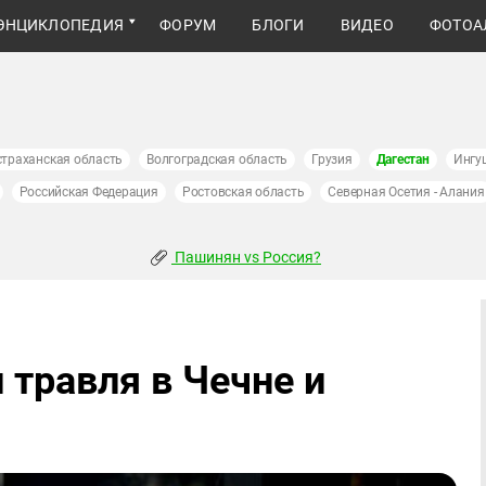
ЭНЦИКЛОПЕДИЯ
ФОРУМ
БЛОГИ
ВИДЕО
ФОТОА
страханская область
Волгоградская область
Грузия
Дагестан
Ингу
Российская Федерация
Ростовская область
Северная Осетия - Алания
Пашинян vs Россия?
 травля в Чечне и