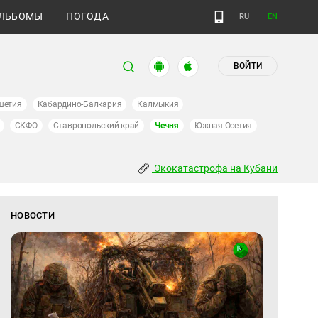
ЛЬБОМЫ
ПОГОДА
RU
EN
ВОЙТИ
шетия
Кабардино-Балкария
Калмыкия
СКФО
Ставропольский край
Чечня
Южная Осетия
Экокатастрофа на Кубани
НОВОСТИ