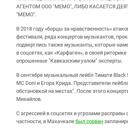
АГЕНТОМ ООО "МЕМО", ЛИБО КАСАЕТСЯ ДЕ
"МЕМО".
В 2018 году «борцы за нравственность» атак
фестиваля, ряда концертов музыкантов, про
подверглись также музыканты, которые наме
в соцсетях, как «Карфаген», в своей риторике
опрошенные "Кавказским узлом" эксперты.
В сентябре музыкальный лейбл Тимати Black
MC Doni и Егора Крида. Представители лейбл
обстановкой на местах". После этого концер
Михайлов.
С агрессией в соцсетях и угрозами расправы 
частности, в Махачкале
был сорван
запланиро