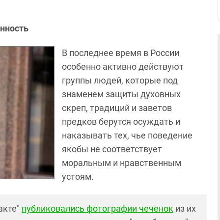
енность
В последнее время в России
особенно активно действуют
группы людей, которые под
знаменем защиты духовных
скреп, традиций и заветов
предков берутся осуждать и
наказывать тех, чье поведение
якобы не соответствует
моральным и нравственным
устоям.
акте"
публиковались фотографии чеченок
из их