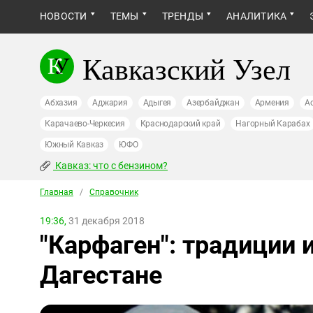
НОВОСТИ
ТЕМЫ
ТРЕНДЫ
АНАЛИТИКА
Кавказский Узел
Абхазия
Аджария
Адыгея
Азербайджан
Армения
А
Карачаево-Черкесия
Краснодарский край
Нагорный Карабах
Южный Кавказ
ЮФО
Кавказ: что с бензином?
Главная
/
Справочник
19:36,
31 декабря 2018
"Карфаген": традиции и
Дагестане