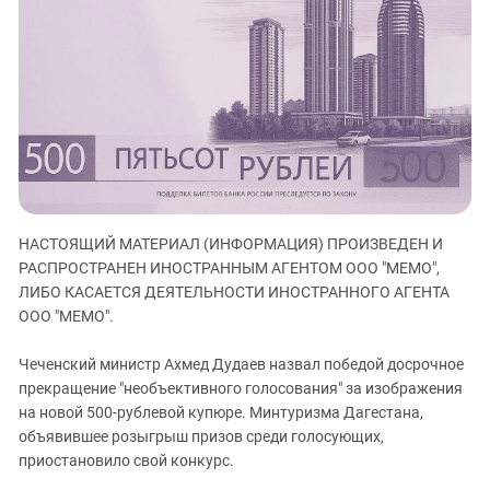
ЗАСТАВЛЯЕТ
Дагестан
КАВКАЗ ЗА ПАЛЕСТИНУ
Ингушетия
ИНАКОМЫСЛИЕ В ЧЕЧНЕ
Кабардино-Балкария
ПРЕСЛЕДОВАНИЕ АКТИВИСТОВ
МОБИЛИЗАЦИЯ И ПРОТЕСТЫ
Калмыкия
Карачаево-Черкесия
Краснодарский край
Нагорный Карабах
НАСТОЯЩИЙ МАТЕРИАЛ (ИНФОРМАЦИЯ) ПРОИЗВЕДЕН И
Российская Федерация
РАСПРОСТРАНЕН ИНОСТРАННЫМ АГЕНТОМ ООО "МЕМО",
Ростовская область
ЛИБО КАСАЕТСЯ ДЕЯТЕЛЬНОСТИ ИНОСТРАННОГО АГЕНТА
ООО "МЕМО".
Северная Осетия - Алания
СКФО
Чеченский министр Ахмед Дудаев назвал победой досрочное
прекращение "необъективного голосования" за изображения
Ставропольский край
на новой 500-рублевой купюре. Минтуризма Дагестана,
Чечня
объявившее розыгрыш призов среди голосующих,
Южная Осетия
приостановило свой конкурс.