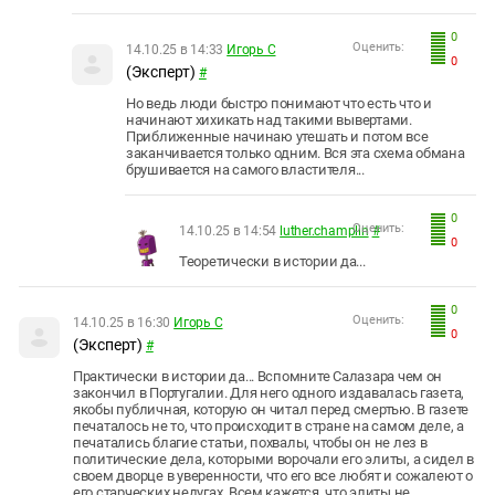
0
Оценить:
14.10.25 в 14:33
Игорь С
0
(Эксперт)
#
Но ведь люди быстро понимают что есть что и
начинают хихикать над такими вывертами.
Приближенные начинаю утешать и потом все
заканчивается только одним. Вся эта схема обмана
брушивается на самого властителя...
0
Оценить:
14.10.25 в 14:54
luther.champlin
#
0
Теоретически в истории да...
0
Оценить:
14.10.25 в 16:30
Игорь С
0
(Эксперт)
#
Практически в истории да... Вспомните Салазара чем он
закончил в Португалии. Для него одного издавалась газета,
якобы публичная, которую он читал перед смертью. В газете
печаталось не то, что происходит в стране на самом деле, а
печатались благие статьи, похвалы, чтобы он не лез в
политические дела, которыми ворочали его элиты, а сидел в
своем дворце в уверенности, что его все любят и сожалеют о
его старческих недугах. Всем кажется, что элиты не