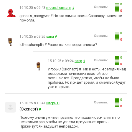
0
Оценить:
16.10.25 в 09:43
moses.hermann
#
0
genesis_macgyver # Но эта самая газета Салазару ничем не
помогла.
0
Оценить:
15.10.25 в 09:26
sang
#
0
luther.champlin # Разве только теоритически?
0
Оценить:
15.10.25 в 09:24
sang
#
0
Игорь С (Эксперт) # Так и есть. И сегодня над
вывертами чеченских властей все
потешаются. Правда тихо, чтобы не было
проблем. Но придет время, и смеяться будут
уже открыто.
0
Оценить:
15.10.25 в 13:41
Игорь С
0
(Эксперт)
#
Поэтому очень умные правители очищали свои элиты по
несколько раз, чтобы не успели приучиться врать...
Приживутся - задушат неправдой.