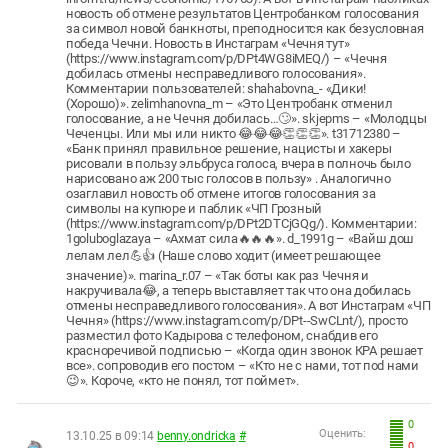
новость об отмене результатов Центробанком голосования
за символ новой банкноты, преподносится как безусловная
победа Чечни. Новость в Инстаграм «Чечня тут»
(https://www.instagram.com/p/DPt4WG8iMEQ/) – «Чечня
добилась отмены несправедливого голосования».
Комментарии пользователей: shahabovna_- «Дики!
(Хорошо)». zelimhanovna_m – «Это Центробанк отменил
голосование, а не Чечня добилась…🙄». skjepms – «Молодцы
Чеченцы. Или мы или никто 😂😂😂👏👏👏». t31712380 –
«Банк принял правильное решение, нацисты и хакеры
рисовали в пользу эльбруса голоса, вчера в полночь было
нарисовано аж 200 тыс голосов в пользу» . Аналогично
озаглавил новость об отмене итогов голосования за
символы на купюре и паблик «ЧП Грозный
(https://www.instagram.com/p/DPt2DTCjGQg/). Комментарии:
1goluboglazaya – «Ахмат сила🔥🔥🔥». d_1991g – «Вайш дош
лелам лел💪👍 (Наше слово ходит (имеет решающее
значение)». marina_r.07 – «Так боты как раз Чечня и
накручивала😂, а теперь выставляет так что она добилась
отмены несправедливого голосования». А вот Инстаграм «ЧП
Чечня» (https://www.instagram.com/p/DPt--SwCLnt/), просто
разместил фото Кадырова с телефоном, снабдив его
красноречивой подписью – «Когда один звонок КРА решает
все». сопроводив его постом – «Кто не с нами, тот поd нами
😉». Короче, «кто не понял, тот поймет».
0
Оценить:
13.10.25 в 09:14
benny.ondricka
#
0