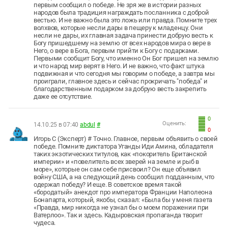
первым сообщил о победе. Не зря же в истории разных
народов была традиция награждать посланника с доброй
вестью. И не важно была это ложь или правда. Помните трех
волхвов, которые несли дары в пещеру к младенцу. Они
несли не дары, их главная задача принести добрую весть к
Богу пришедшему на землю от всех народов мира о вере в
Него, о вере в Бога, первым прийти к Богу с подарками.
Первыми сообщит Богу, что именно Он Бог пришел на землю
и что народ мир верят в Него. И не важно, что факт штука
подвижная и что сегодня мы говорим о победе, а завтра мы
проиграли, главное здесь и сейчас прокричать "победа" и
благодарственным подарком за добрую весть закрепить
даже ее отсутствие.
0
Оценить:
14.10.25 в 07:40
abdul
#
0
Игорь С (Эксперт) # Точно. Главное, первым объявить о своей
победе. Помните диктатора Уганды Иди Амина, обладателя
таких экзотических титулов, как «покоритель Британской
империи» и «повелитель всех зверей на земле и рыб в
море», которые он сам себе присвоил? Он еще объявил
войну США, а на следующий день сообщил подданным, что
одержал победу? И еще. В советское время такой
«бородатый» анекдот про императора Франции Наполеона
Бонапарта, который, якобы, сказал: «Была бы у меня газета
«Правда, мир никогда не узнал бы о моем поражении при
Ватерлоо». Так и здесь. Кадыровская пропаганда творит
чудеса.