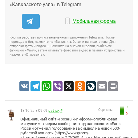
«Кавказского узла» в Telegram
Мобильная форма
Кнопка работает при установленном приложении Telegram. После
перехода в бот, нажмите на «Запустить бота» и напишите нам. Для
отправки фото и видео — нажмите на значок скрепки, выберите
функцию «Файл», затем отметьте фото или видео в памяти устройства и
нажмите «Отправить».
VK
Telegram
WhatsApp
Viber
X
Odnoklassniki
LiveJournal
Email
Print
0
Оценить:
13.10.25 в 09:09
patrick
#
0
Официальный сайт «Грозный-Информ» опубликовал
минувшим вечером сообщение под заголовком: «Банк
России отменил голосование за символ на новой 500-
рублевой купюре» (https://www.grozny-
inform.ru/news/economic/176763). А вот в Инстаграм-пабликах