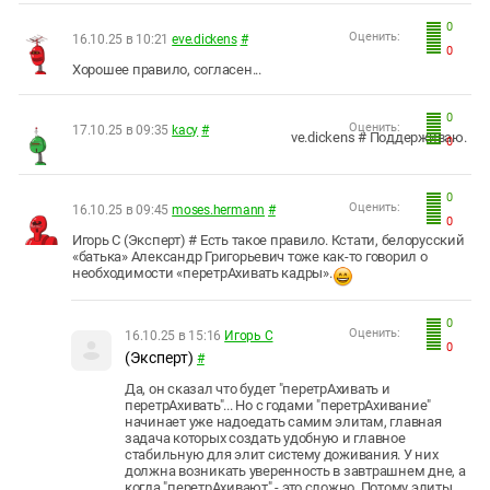
0
Оценить:
16.10.25 в 10:21
eve.dickens
#
0
Хорошее правило, согласен...
0
Оценить:
17.10.25 в 09:35
kacy
#
ve.dickens # Поддерживаю.
0
0
Оценить:
16.10.25 в 09:45
moses.hermann
#
0
Игорь С (Эксперт) # Есть такое правило. Кстати, белорусский
«батька» Александр Григорьевич тоже как-то говорил о
необходимости «перетрАхивать кадры».
0
Оценить:
16.10.25 в 15:16
Игорь С
0
(Эксперт)
#
Да, он сказал что будет "перетрАхивать и
перетрАхивать"... Но с годами "перетрАхивание"
начинает уже надоедать самим элитам, главная
задача которых создать удобную и главное
стабильную для элит систему доживания. У них
должна возникать уверенность в завтрашнем дне, а
когда "перетрАхивают" - это сложно. Потому элиты