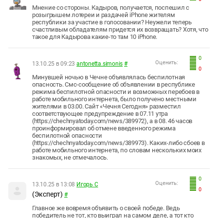
Мнение со стороны. Кадыров, получается, поспешил с
розыгрышем лотереи и раздачей iPhone жителям
республики за участие в голосовании? Неужели теперь
счастливым обладателям придется их возвращать? Хотя, что
такое для Кадырова какие-то там 10 iPhone.
0
Оценить:
13.10.25 в 09:23
antonetta.simonis
#
0
Минувшей ночью в Чечне объявлялась беспилотная
опасность. Смс-сообщение об объявлении в республике
режима беспилотной опасности и возможных перебоев в
работе мобильного интернета, было получено местными
жителями в 03.00. Сайт «Чечня Сегодня» разместил
соответствующее предупреждение в 07.11 утра
(https://chechnyatoday.com/news/389972), а в 08. 46 часов
проинформировал об отмене введенного режима
беспилотной опасности
(https://chechnyatoday.com/news/389973). Каких-либо сбоев в
работе мобильного интернета, по словам нескольких моих
знакомых, не отмечалось.
0
Оценить:
13.10.25 в 13:08
Игорь С
0
(Эксперт)
#
Главное же вовремя объявить о своей победе. Ведь
победитель не тот, кто выиграл на самом деле, а тот кто