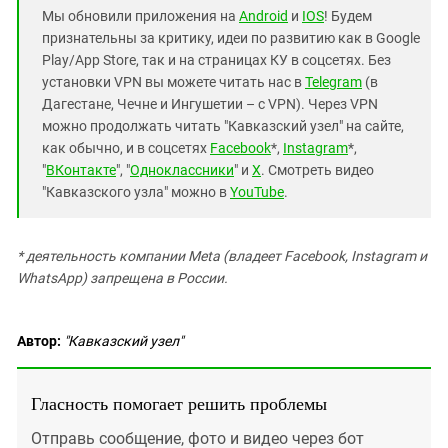
Мы обновили приложения на
Android
и
IOS
! Будем
признательны за критику, идеи по развитию как в Google
Play/App Store, так и на страницах КУ в соцсетях. Без
установки VPN вы можете читать нас в
Telegram
(в
Дагестане, Чечне и Ингушетии – с VPN). Через VPN
можно продолжать читать "Кавказский узел" на сайте,
как обычно, и в соцсетях
Facebook
*,
Instagram
*,
"
ВКонтакте
", "
Одноклассники
" и
X
. Смотреть видео
"Кавказского узла" можно в
YouTube
.
* деятельность компании Meta (владеет Facebook, Instagram и
WhatsApp) запрещена в России.
Автор:
"Кавказский узел"
Гласность помогает решить проблемы
Отправь сообщение, фото и видео через бот