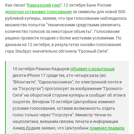
Южный Кавказ
Как писал "
Кавказский узел
", 12 октября Банк России
ЮФО
досрочно остановил голосование
за символы для новой 500-
рублевой купюры, заявив, что при голосовании наблюдалось
множество попыток "техническими средствами увеличить
количество голосов за некоторые объекты". Голосование
решено провести позднее с более жесткими условиями. По
данным на 12 октября, в результатах онлайн-голосования
гора Эльбрус значительно обгоняла "Грозный-Сити".
10 октября Рамзан Кадыров
объявил о розыгрыше
десяти iPhone 17 среди тех, кто четыре раза (во
"ВКонтакте", "Одноклассниках", по электронной почте и
на "Госуслугах") проголосует за изображение "Грозного-
Сити" на оборотной стороне купюры и сообщит об этом в
соцсетях. Вечером 10 октября Центробанк изменил
условия голосования, оставив возможность отдать
голос только через "Госуслуги". Министр Чечни по
нацполитике, внешним связям, печати и информации
Ахмед Дудаев заявил, что Центробанк
поменял правила