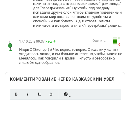
начинают создавать разные системы "громотвода"
для "перетрАхивания". Ну чтобы под раздачу
попадали другие слои, что бы главное поделенный
элитами мир оставался таким же удобным и
спокойным как болото... Да, и стареть элиты
начинают, а в старости тяга к "перетрАхам" уходит...
0
Оценить:
17.10.25 в 09:37
kacy
#
0
Игорь С (Эксперт) # Что верно, то верно. С годами у «элит»
уходит весь запал, и им больше интересно, чтобы ничего не
менялось. Как говорили в армии – «пусть и безобразно,
лишь бы однообразно».
КОММЕНТИРОВАНИЕ ЧЕРЕЗ КАВКАЗСКИЙ УЗЕЛ