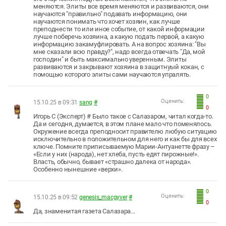
меняются. Элиты все время меняются и развиваются, они
научаются "правильно" подавать информацию, они
научаются понимать что хочет хозяин, как лучше
преподнести то или иное событие, от какой информации
лучше поберечь хозяина, а какую подать первой, а какую
информацию закамуфлировать. А на вопрос хозяина: "Вы
мне сказали всю правду?", надо всегда отвечать "Да, мой
господин" и быть максимально уверенным. Элиты
развиваются и закрывают хозяина в защитнуый кокан, с
помощью которого элиты сами научаются упралять.
0
Оценить:
15.10.25 в 09:31
sang
#
0
Игорь С (Эксперт) # Было такое с Салазаром, читал когда-то.
Да и сегодня, думается, в этом плане мало что поменялось.
Окружение всегда преподносит правителю любую ситуацию
исключительно в положительном для него и как бы для всех
ключе. Помните приписываемую Марии-Антуанетте фразу –
«Если у них (народа), нет хлеба, пусть едят пирожные!».
Власть, обычно, бывает «страшно далека от народа».
Особенно нынешние «верхи».
0
Оценить:
15.10.25 в 09:52
genesis_macgyver
#
0
Да, знаменитая газета Салазара...