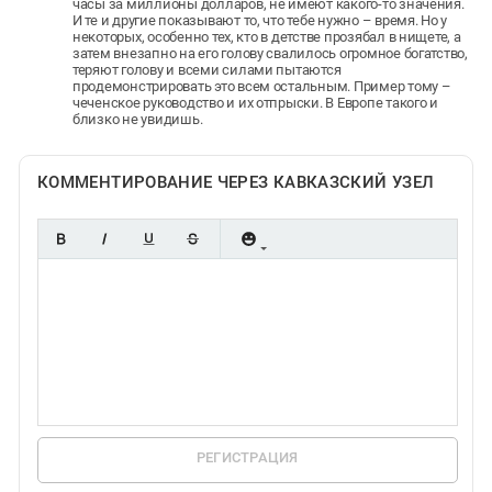
часы за миллионы долларов, не имеют какого-то значения.
И те и другие показывают то, что тебе нужно – время. Но у
некоторых, особенно тех, кто в детстве прозябал в нищете, а
затем внезапно на его голову свалилось огромное богатство,
теряют голову и всеми силами пытаются
продемонстрировать это всем остальным. Пример тому –
чеченское руководство и их отпрыски. В Европе такого и
близко не увидишь.
КОММЕНТИРОВАНИЕ ЧЕРЕЗ КАВКАЗСКИЙ УЗЕЛ
РЕГИСТРАЦИЯ