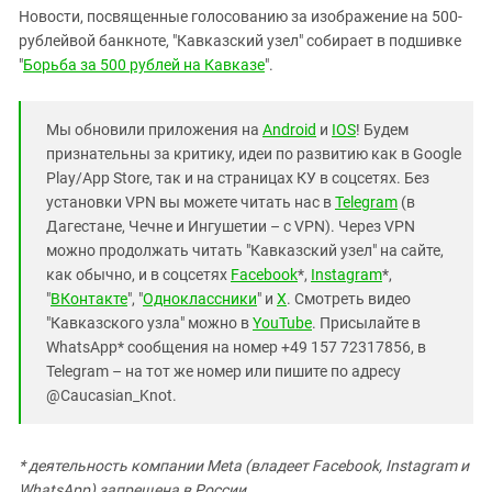
Новости, посвященные голосованию за изображение на 500-
рублейвой банкноте, "Кавказский узел" собирает в подшивке
"
Борьба за 500 рублей на Кавказе
".
Мы обновили приложения на
Android
и
IOS
! Будем
признательны за критику, идеи по развитию как в Google
Play/App Store, так и на страницах КУ в соцсетях. Без
установки VPN вы можете читать нас в
Telegram
(в
Дагестане, Чечне и Ингушетии – с VPN). Через VPN
можно продолжать читать "Кавказский узел" на сайте,
как обычно, и в соцсетях
Facebook
*,
Instagram
*,
"
ВКонтакте
", "
Одноклассники
" и
X
. Смотреть видео
"Кавказского узла" можно в
YouTube
. Присылайте в
WhatsApp* сообщения на номер +49 157 72317856, в
Telegram – на тот же номер или пишите по адресу
@Caucasian_Knot.
* деятельность компании Meta (владеет Facebook, Instagram и
WhatsApp) запрещена в России.