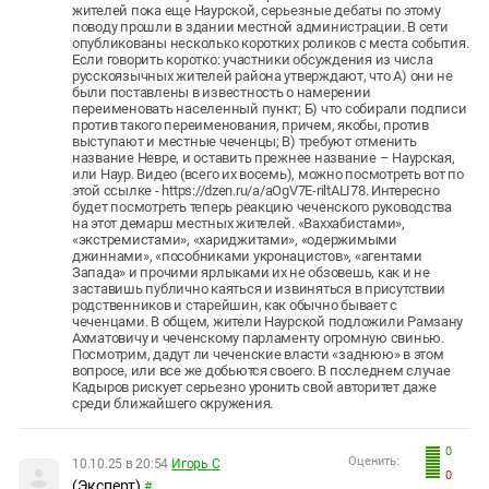
жителей пока еще Наурской, серьезные дебаты по этому
поводу прошли в здании местной администрации. В сети
опубликованы несколько коротких роликов с места события.
Если говорить коротко: участники обсуждения из числа
русскоязычных жителей района утверждают, что А) они не
были поставлены в известность о намерении
переименовать населенный пункт; Б) что собирали подписи
против такого переименования, причем, якобы, против
выступают и местные чеченцы; В) требуют отменить
название Невре, и оставить прежнее название – Наурская,
или Наур. Видео (всего их восемь), можно посмотреть вот по
этой ссылке - https://dzen.ru/a/aOgV7E-riltALI78. Интересно
будет посмотреть теперь реакцию чеченского руководства
на этот демарш местных жителей. «Ваххабистами»,
«экстремистами», «хариджитами», «одержимыми
джиннами», «пособниками укронацистов», «агентами
Запада» и прочими ярлыками их не обзовешь, как и не
заставишь публично каяться и извиняться в присутствии
родственников и старейшин, как обычно бывает с
чеченцами. В общем, жители Наурской подложили Рамзану
Ахматовичу и чеченскому парламенту огромную свинью.
Посмотрим, дадут ли чеченские власти «заднюю» в этом
вопросе, или все же добьются своего. В последнем случае
Кадыров рискует серьезно уронить свой авторитет даже
среди ближайшего окружения.
0
Оценить:
10.10.25 в 20:54
Игорь С
0
(Эксперт)
#