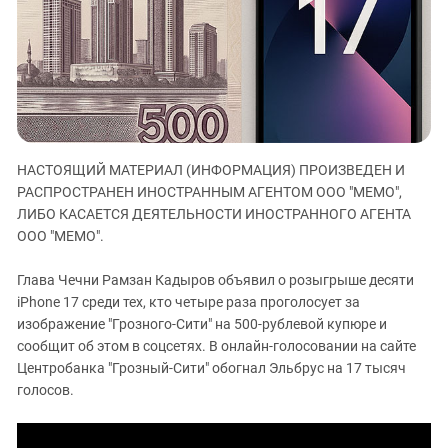
ЗАСТАВЛЯЕТ
Дагестан
КАВКАЗ ЗА ПАЛЕСТИНУ
Ингушетия
ИНАКОМЫСЛИЕ В ЧЕЧНЕ
Кабардино-Балкария
ПРЕСЛЕДОВАНИЕ АКТИВИСТОВ
МОБИЛИЗАЦИЯ И ПРОТЕСТЫ
Калмыкия
Карачаево-Черкесия
НАСТОЯЩИЙ МАТЕРИАЛ (ИНФОРМАЦИЯ) ПРОИЗВЕДЕН И
Краснодарский край
РАСПРОСТРАНЕН ИНОСТРАННЫМ АГЕНТОМ ООО "МЕМО",
Нагорный Карабах
ЛИБО КАСАЕТСЯ ДЕЯТЕЛЬНОСТИ ИНОСТРАННОГО АГЕНТА
Российская Федерация
ООО "МЕМО".
Ростовская область
Глава Чечни Рамзан Кадыров объявил о розыгрыше десяти
Северная Осетия - Алания
iPhone 17 среди тех, кто четыре раза проголосует за
изображение "Грозного-Сити" на 500-рублевой купюре и
СКФО
сообщит об этом в соцсетях. В онлайн-голосовании на сайте
Ставропольский край
Центробанка "Грозный-Сити" обогнал Эльбрус на 17 тысяч
Чечня
голосов.
Южная Осетия