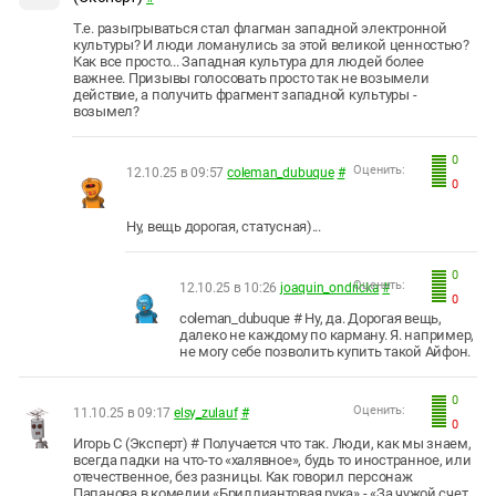
Т.е. разыгрываться стал флагман западной электронной
культуры? И люди ломанулись за этой великой ценностью?
Как все просто... Западная культура для людей более
важнее. Призывы голосовать просто так не возымели
действие, а получить фрагмент западной культуры -
возымел?
0
Оценить:
12.10.25 в 09:57
coleman_dubuque
#
0
Ну, вещь дорогая, статусная)...
0
Оценить:
12.10.25 в 10:26
joaquin_ondricka
#
0
coleman_dubuque # Ну, да. Дорогая вещь,
далеко не каждому по карману. Я. например,
не могу себе позволить купить такой Айфон.
0
Оценить:
11.10.25 в 09:17
elsy_zulauf
#
0
Игорь С (Эксперт) # Получается что так. Люди, как мы знаем,
всегда падки на что-то «халявное», будь то иностранное, или
отечественное, без разницы. Как говорил персонаж
Папанова в комедии «Бриллиантовая рука» - «За чужой счет