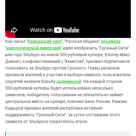
Южный Кавказ
ЮФО
Как писал "
Кавказский узел
", "Русская община"
объявила
"идеологической диверсией"
идею изобразить "Грозный-Сити"
или гору Эльбрус на новой 500-рублевой купюре. Блогер Макс
Дивнич, конфликтовавший с "Ахматом", призвал подписчиков
голосовать за Эльбрус против Грозного. Главы регионов
призвали жителей к участию в выборе символа, пользователи
соцсетей назвали борьбу
надуманной
. На каждой стороне
500-рублевой купюры будет использовано несколько
символов, победитель голосования не обязательно займет
центральное место на купюре, пояснил Банк России. Рамзан
Кадыров призвал жителей республики активнее
поддерживать "Грозный-Сити", за сутки отставание этого
символа от Эльбруса сократилось втрое.