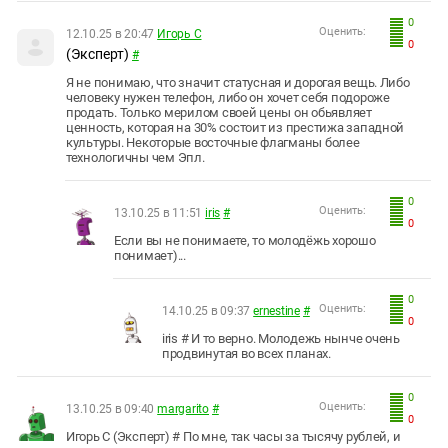
0
Оценить:
12.10.25 в 20:47
Игорь С
0
(Эксперт)
#
Я не понимаю, что значит статусная и дорогая вещь. Либо
человеку нужен телефон, либо он хочет себя подороже
продать. Только мерилом своей цены он обьявляет
ценность, которая на 30% состоит из престижа западной
культуры. Некоторые восточные флагманы более
технологичны чем Эпл.
0
Оценить:
13.10.25 в 11:51
iris
#
0
Если вы не понимаете, то молодёжь хорошо
понимает)...
0
Оценить:
14.10.25 в 09:37
ernestine
#
0
iris # И то верно. Молодежь нынче очень
продвинутая во всех планах.
0
Оценить:
13.10.25 в 09:40
margarito
#
0
Игорь С (Эксперт) # По мне, так часы за тысячу рублей, и