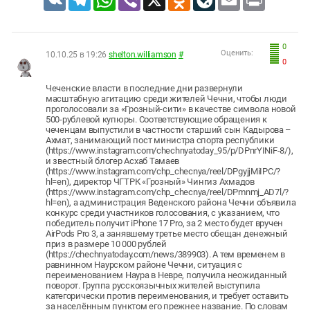
0
Оценить:
10.10.25 в 19:26
shelton.williamson
#
0
Чеченские власти в последние дни развернули
масштабную агитацию среди жителей Чечни, чтобы люди
проголосовали за «Грозный-сити» в качестве символа новой
500-рублевой купюры. Соответствующие обращения к
чеченцам выпустили в частности старший сын Кадырова –
Ахмат, занимающий пост министра спорта республики
(https://www.instagram.com/chechnyatoday_95/p/DPnrYINiF-8/),
и звестный блогер Асхаб Тамаев
(https://www.instagram.com/chp_checnya/reel/DPgyjjMiIPC/?
hl=en), директор ЧГТРК «Грозный» Чингиз Ахмадов
(https://www.instagram.com/chp_checnya/reel/DPmnmj_AD7l/?
hl=en), а администрация Веденского района Чечни объявила
конкурс среди участников голосования, с указанием, что
победитель получит iPhone 17 Pro, за 2 место будет вручен
AirPods Pro 3, а занявшему третье место обещан денежный
приз в размере 10 000 рублей
(https://chechnyatoday.com/news/389903). А тем временем в
равнинном Наурском районе Чечни, ситуация с
переименованием Наура в Невре, получила неожиданный
поворот. Группа русскоязычных жителей выступила
категорически против переименования, и требует оставить
за населённым пунктом его прежнее название. По словам