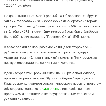
соцсети со специальным хэштегом. Лотерея продлится до
12.00 11 октября.
По данным на 11.30 мск, "Грозный-Сити" обогнал Эльбрус в
онлайн-голосовании за изображение на оборотной стороне
купюры. За столицу Чечни проголосовали 689 тысяч человек,
за Эльбрус - 672 тысячи. Еще вечером 9 октября у Эльбруса
было 607 тысяч голосов, у "Грозного-Сити" - 595 тысяч.
В голосовании за изображение на лицевой стороне 500-
рублевой купюры со значительным отрывом лидирует
Академическая (Елизаветинская) галерея в Пятигорске, за
нее проголосовало более 774 тысяч человек.
Идея изобразить "Грозный-Сити" на 500-рублевой купюре,
против которой агитирует "Русская община", преподносится
Кадыровым как символ успеха имперского проекта, при этом
обе стороны конфликта
озабочены
лишь собственным
престижем и влиянием, а не государственным единством,
указали аналитики.