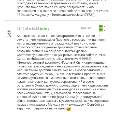
пьют даже язвенники и трезвенники!». Кстати, мэрия
Грозного тоже объявила конкурс среди участников
голосования, и в качестве приза победителю обещает iPhone
17 (https://www.grozny-inform.ru/news/society/176721).
0
Оценить:
11.10.25 в 10:53
tonie
#
0
Кадыров подтянул «тяжелую артиллерию». ДУМ Чечни
отметил, что «поддержка Грозного в голосовании является
не только проявлением гражданской позиции, но и
возможностью продемонстрировать стремительное
развитие региона на общероссийском уровне».
Соответствующая публикация размещена на сайте «Чечня
Сегодня» (https://chechnyatoday.com/news/389932).
«Величественный комплекс «Грозный-Сити», являющийся
символом возрождения и несокрушимой силы региона, как
нельзя лучше достоин занять место на новой банкноте», –
отметил муфтий Чечни», - указано в тексте. Спросить меня,
не дело духовенства вмешиваться в вопросы, касающиеся
каких-то мирских конкурсов, соревнований и всего
остального. Хотя, с другой стороны, радует, что кадыровский
муфтий не объявил участие в конкурсе за символ на новой
российской банкноте, и, само собой, голосование за
«Грозный-сити», является фард-айном (индивидуальной
обязанностью для каждого мусульманина), как совершение
намаза или хаджа в Мекку, а то и «джихадом» (борьбой за
веру), что предписан верующим.