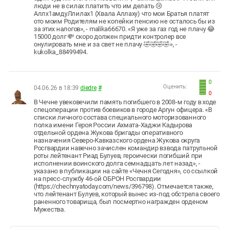
люди не в силах платить что им делать 😢
Аллх1амдуЛлилах1 (Хвала Аллаху) что мои Братья платят
ото моим Родителям не копейки пенсию не осталось бы из
за этих налогов», - malika66670. «Я уже за газ год не плачу 😂
15000 долг 💸 скоро должен придти контролер все
онулировать мне и за свет не плачу 🤣🤣🤣🤣», -
kukolka_88499494.
0
Оценить:
04.06.26 в 18:39
diedre
#
0
В Чечне увековечили память погибшего в 2008-м году в ходе
спецоперации против боевиков в городе Аргун офицера. «В
списки личного состава специального моторизованного
полка имени Героя России Ахмата-Хаджи Кадырова
отдельной ордена Жукова бригады оперативного
назначения Северо-Кавказского ордена Жукова округа
Росгвардии навечно зачислен командир взвода патрульной
роты лейтенант Риад Булуев, героически погибший при
исполнении воинского долга семнадцать лет назад», -
указано в публикации на сайте «Чечня Сегодня», со ссылкой
на пресс-службу 46-ой ОБРОН Росгвардии
(https://chechnyatoday.com/news/396798). Отмечается также,
что лейтенант Булуев, который вынес из-под обстрела своего
раненного товарища, был посмертно награжден орденом
Мужества.