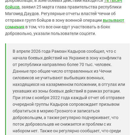
добровольцы, в зоне боевых действий находятся
14 тысяч
Южный Кавказ
бойцов
, заявил 25 марта глава правительства республики
ЮФО
Магомед Даудов. Регулярные отчеты властей Чечни об
отправке групп бойцов в зону военной операции
вызывают
сомнения
в том, что все они едут участвовать в боях
добровольно, указали пользователи соцсети.
В апреле 2026 года Рамзан Кадыров сообщил, что с
начала боевых действий на Украине в зону конфликта
от республики направлено более 70 тыс. человек.
Данные про общее число отправленных из Чечни
силовиков не учитывают выбывших военных,
находящихся на казарменном положении, в отгулах или
уехавших из зоны боевых действий в рамках ротации.
При этом с ноября 2022 года каждый отчет об отправке
очередной группы Кадыров сопровождает призывом
обратиться в мэрию Грозного и записаться
добровольцем, а также регулярно подчеркивает, что
поток добровольцев не снижается и проблем с их
набором нет. Также он регулярно сообщает, что среди