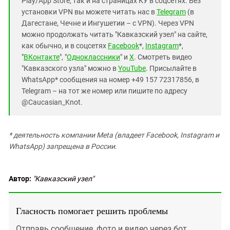
Play/App Store, так и на страницах КУ в соцсетях. Без
установки VPN вы можете читать нас в
Telegram
(в
Дагестане, Чечне и Ингушетии – с VPN). Через VPN
можно продолжать читать "Кавказский узел" на сайте,
как обычно, и в соцсетях
Facebook
*,
Instagram
*,
"
ВКонтакте
", "
Одноклассники
" и
X
. Смотреть видео
"Кавказского узла" можно в
YouTube
. Присылайте в
WhatsApp* сообщения на номер +49 157 72317856, в
Telegram – на тот же номер или пишите по адресу
@Caucasian_Knot.
* деятельность компании Meta (владеет Facebook, Instagram и
WhatsApp) запрещена в России.
Автор:
"Кавказский узел"
Гласность помогает решить проблемы
Отправь сообщение, фото и видео через бот