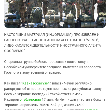
ЗАСТАВЛЯЕТ
Дагестан
КАВКАЗ ЗА ПАЛЕСТИНУ
Ингушетия
ИНАКОМЫСЛИЕ В ЧЕЧНЕ
Кабардино-Балкария
ПРЕСЛЕДОВАНИЕ АКТИВИСТОВ
МОБИЛИЗАЦИЯ И ПРОТЕСТЫ
Калмыкия
НАСТОЯЩИЙ МАТЕРИАЛ (ИНФОРМАЦИЯ) ПРОИЗВЕДЕН И
Карачаево-Черкесия
РАСПРОСТРАНЕН ИНОСТРАННЫМ АГЕНТОМ ООО "МЕМО",
Краснодарский край
ЛИБО КАСАЕТСЯ ДЕЯТЕЛЬНОСТИ ИНОСТРАННОГО АГЕНТА
Нагорный Карабах
ООО "МЕМО".
Российская Федерация
Очередная группа бойцов, прошедших подготовку в
Ростовская область
Российском университете спецназа, вылетела из аэропорта
Грозного в зону военной операции.
Северная Осетия - Алания
СКФО
Как писал "
Кавказский узел
", власти Чечни регулярно
Ставропольский край
рапортуют об отправке групп военных из республики в зону
боев на Украине, последний такой отчет Рамзан
Чечня
Кадыров
опубликовал
17 мая. Из Чечни для участия в боях на
Южная Осетия
Украине направлены 70520 бойцов, из них 24500 -