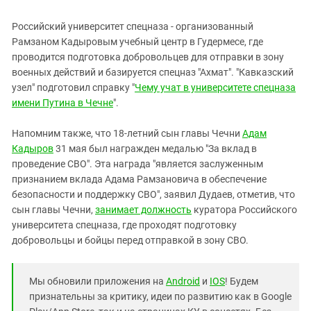
Российский университет спецназа - организованный
Рамзаном Кадыровым учебный центр в Гудермесе, где
проводится подготовка добровольцев для отправки в зону
военных действий и базируется спецназ "Ахмат". "Кавказский
узел" подготовил справку "
Чему учат в университете спецназа
имени Путина в Чечне
".
Напомним также, что 18-летний сын главы Чечни
Адам
Кадыров
31 мая был награжден медалью "За вклад в
проведение СВО". Эта награда "является заслуженным
признанием вклада Адама Рамзановича в обеспечение
безопасности и поддержку СВО", заявил Дудаев, отметив, что
сын главы Чечни,
занимает должность
куратора Российского
университета спецназа, где проходят подготовку
добровольцы и бойцы перед отправкой в зону СВО.
Мы обновили приложения на
Android
и
IOS
! Будем
признательны за критику, идеи по развитию как в Google