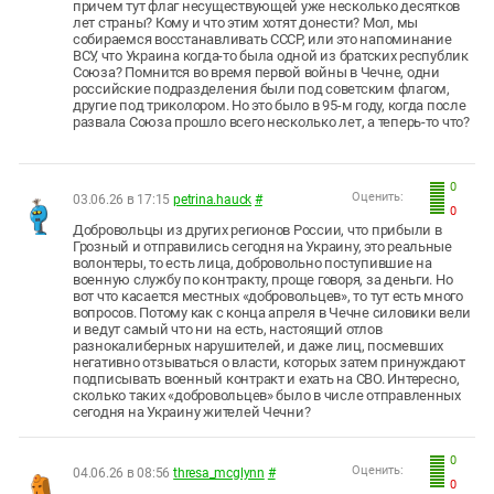
причем тут флаг несуществующей уже несколько десятков
лет страны? Кому и что этим хотят донести? Мол, мы
собираемся восстанавливать СССР, или это напоминание
ВСУ, что Украина когда-то была одной из братских республик
Союза? Помнится во время первой войны в Чечне, одни
российские подразделения были под советским флагом,
другие под триколором. Но это было в 95-м году, когда после
развала Союза прошло всего несколько лет, а теперь-то что?
0
Оценить:
03.06.26 в 17:15
petrina.hauck
#
0
Добровольцы из других регионов России, что прибыли в
Грозный и отправились сегодня на Украину, это реальные
волонтеры, то есть лица, добровольно поступившие на
военную службу по контракту, проще говоря, за деньги. Но
вот что касается местных «добровольцев», то тут есть много
вопросов. Потому как с конца апреля в Чечне силовики вели
и ведут самый что ни на есть, настоящий отлов
разнокалиберных нарушителей, и даже лиц, посмевших
негативно отзываться о власти, которых затем принуждают
подписывать военный контракт и ехать на СВО. Интересно,
сколько таких «добровольцев» было в числе отправленных
сегодня на Украину жителей Чечни?
0
Оценить:
04.06.26 в 08:56
thresa_mcglynn
#
0