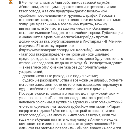
В Чечне начались рейды работников газовой службы.
Абонентам, имеющим задолженности, отрезают линию
газопровода, а также предупреждают о возможном
судебном преследовании и крупных штрафах. Избежать
отключения газа, как говорят некоторые из моих знакомых,
живущие в различных населенных пунктах, можно,
выплатив хотя бы часть задолженности, и обязавшись,
погасить имеющийся долг в кратчайшие сроки. Публикация
о начавшихся в регионе масштабных рейдах против
должников за газ, опубликованная в Инстаграм «ЧП Чечня»,
получила 51 отметку «нравится»
(https://www.instagram.com/p/DZIFKeagNf3/). «Компания
«Газпром газораспределение Грозный» официально
предuпреждает: злостных неплательщиков будут отключать
от газа и передавать их данные в суд. 🚫 Последствия долга:
— внезапное отключение газа без дополнительных
уведомлений;
— дополнительные расходы на подключение;
— судебные разбирательства и возможные шtрафы. Успейте
погасить задолженность до того, как ваше дело передадут в
суд, — избежите проблем и сохраните газ в доме. ✅
Проверьте свои платежи и оплатите долг прямо сейчас», –
указано в тексте. «Пост сопровождается фотографией
человека со спины, в куртке с надписью «Газпром», который
что-то откручивает на газовой трубе. Комментарии: «х1арам
вацар те и хадинаг? (Это не тот, который отрезал (линию
газопровода)?», - salamov.19. «Интересная штука, если ты
годами не будешь платить коммуналку в Англии, не одна
компания не имеет право отрезать от услуг человека!!! Не
один суд им этого не позволит!», - alikhan_timaev. «А если эти