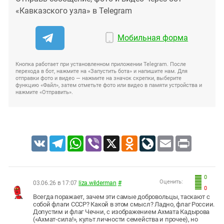
«Кавказского узла» в Telegram
Мобильная форма
Кнопка работает при установленном приложении Telegram. После
перехода в бот, нажмите на «Запустить бота» и напишите нам. Для
отправки фото и видео — нажмите на значок скрепки, выберите
функцию «Файл», затем отметьте фото или видео в памяти устройства и
нажмите «Отправить».
VK
Telegram
WhatsApp
Viber
X
Odnoklassniki
LiveJournal
Email
Print
0
Оценить:
03.06.26 в 17:07
liza.wilderman
#
0
Всегда поражает, зачем эти самые добровольцы, таскают с
собой флаги СССР? Какой в этом смысл? Ладно, флаг России.
Допустим и флаг Чечни, с изображением Ахмата Кадырова
(«Ахмат-сила!», культ личности семейства и прочее), но