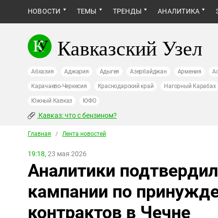
НОВОСТИ
ТЕМЫ
ТРЕНДЫ
АНАЛИТИКА
Кавказский Узел
Абхазия
Аджария
Адыгея
Азербайджан
Армения
А
Карачаево-Черкесия
Краснодарский край
Нагорный Карабах
Южный Кавказ
ЮФО
Кавказ: что с бензином?
Главная
/
Лента новостей
19:18,
23 мая 2026
Аналитики подтверди
кампании по принужд
контрактов в Чечне