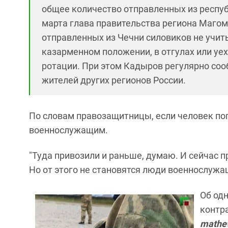
общее количество отправленных из респу
марта глава правительства региона Маго
отправленных из Чечни силовиков не учи
казарменном положении, в отгулах или уе
ротации. При этом Кадыров регулярно соо
жителей других регионов России.
По словам правозащитницы, если человек поп
военнослужащим.
"Туда привозили и раньше, думаю. И сейчас 
Но от этого не становятся люди военнослужащ
Об од
контра
mathe