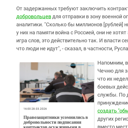
От задержанных требуют заключить контрак
добровольцев
для отправки в зону военной о
аналитики. "Сколько бы миллионов [рублей] н
у них на памяти война с Россией, они не хотят
игра слов, это действительно так. И власти
что люди не идут", - сказал, в частности, Русл
Напомним, в
Чечню для з
что их неде
боевых дейс
службы. По 
принуждение
16:00 28.03.2026
создать "об
Правозащитники усомнились в
других реги
добровольности подписания
контрактов осужденными в
вместо мест