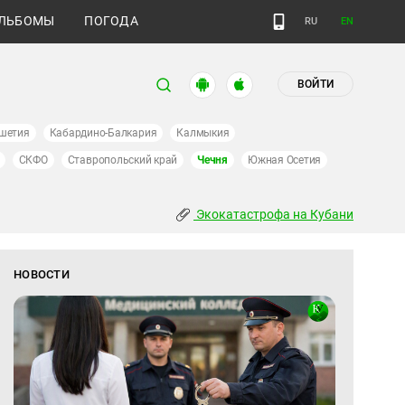
ЛЬБОМЫ
ПОГОДА
RU
EN
ВОЙТИ
шетия
Кабардино-Балкария
Калмыкия
СКФО
Ставропольский край
Чечня
Южная Осетия
Экокатастрофа на Кубани
НОВОСТИ