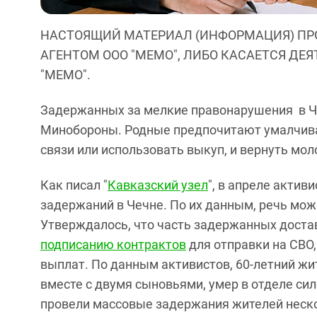
НАСТОЯЩИЙ МАТЕРИАЛ (ИНФОРМАЦИЯ) ПР
АГЕНТОМ ООО "МЕМО", ЛИБО КАСАЕТСЯ ДЕ
"МЕМО".
Задержанных за мелкие правонарушения в Ч
Минобороны. Родные предпочитают умалчива
связи или использовать выкуп, и вернуть мо
Как писал "
Кавказский узел
", в апреле акти
задержаний в Чечне. По их данным, речь може
Утверждалось, что часть задержанных дост
подписанию контрактов
для отправки на СВО,
выплат. По данным активистов, 60-летний ж
вместе с двумя сыновьями, умер в отделе си
провели массовые задержания жителей неско