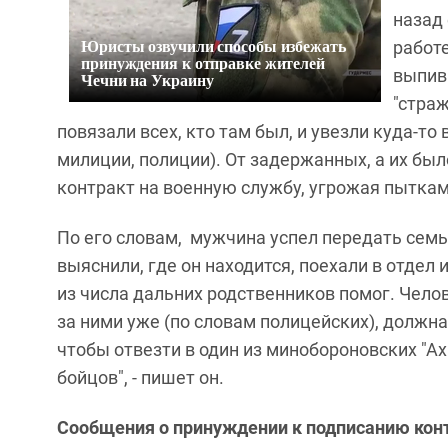
назад 
Юристы озвучили способы избежать
работе
принуждения к отправке жителей
выпив
Чечни на Украину
"страж
повязали всех, кто там был, и увезли куда-т
милиции, полиции). От задержанных, а их бы
контракт на военную службу, угрожая пыткам
По его словам, мужчина успел передать семье
выяснили, где он находится, поехали в отдел 
из числа дальних родственников помог. Челов
за ними уже (по словам полицейских), должн
чтобы отвезти в один из минобороновских "А
бойцов", - пишет он.
Сообщения о принуждении к подписанию конт