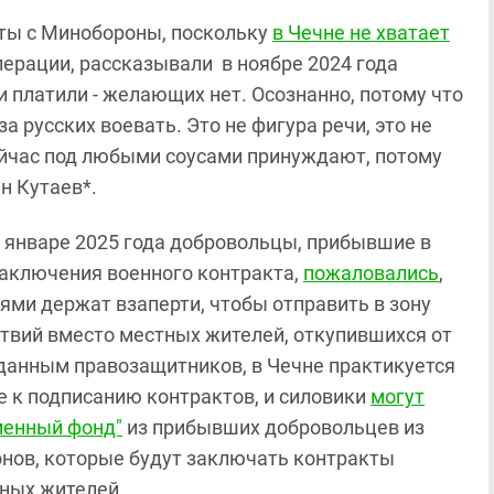
ты с Минобороны, поскольку
в Чечне не хватает
перации, рассказывали в ноябре 2024 года
и платили - желающих нет. Осознанно, потому что
 за русских воевать. Это не фигура речи, это не
 сейчас под любыми соусами принуждают, потому
ан Кутаев*.
 январе 2025 года добровольцы, прибывшие в
аключения военного контракта,
пожаловались
,
лями держат взаперти, чтобы отправить в зону
твий вместо местных жителей, откупившихся от
данным правозащитников, в Чечне практикуется
 к подписанию контрактов, и силовики
могут
менный фонд"
из прибывших добровольцев из
онов, которые будут заключать контракты
ных жителей.