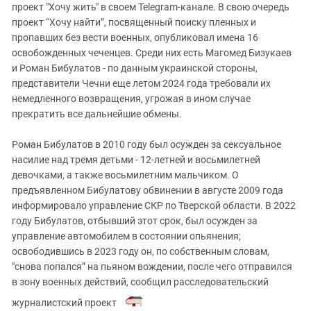
проект "Хочу жить" в своем Telegram-канале. В свою очередь
проект “Хочу найти”, посвященный поиску пленных и
пропавших без вести военных, опубликовал имена 16
освобожденных чеченцев. Среди них есть Магомед Бизукаев
и Роман Бибулатов - по данным украинской стороны,
представители Чечни еще летом 2024 года требовали их
немедленного возвращения, угрожая в ином случае
прекратить все дальнейшие обмены.
Роман Бибулатов в 2010 году был осужден за сексуальное
насилие над тремя детьми - 12-летней и восьмилетней
девочками, а также восьмилетним мальчиком. О
предъявленном Бибулатову обвинении в августе 2009 года
информировало управление СКР по Тверской области. В 2022
году Бибулатов, отбывший этот срок, был осужден за
управление автомобилем в состоянии опьянения;
освободившись в 2023 году он, по собственным словам,
"снова попался” на пьяном вождении, после чего отправился
в зону военных действий, сообщил расследовательский
журналистский проект
.