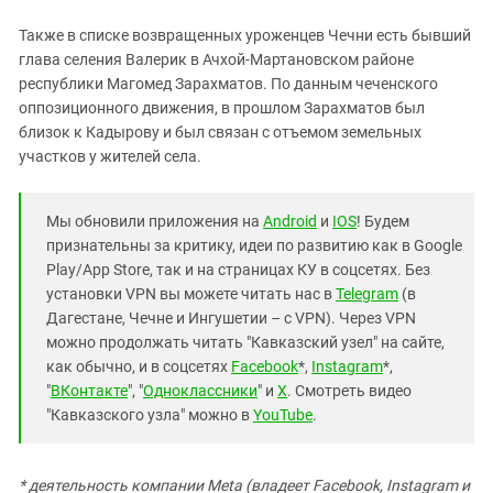
Также в списке возвращенных уроженцев Чечни есть бывший
глава селения Валерик в Ачхой-Мартановском районе
республики Магомед Зарахматов. По данным чеченского
оппозиционного движения, в прошлом Зарахматов был
близок к Кадырову и был связан с отъемом земельных
участков у жителей села.
Мы обновили приложения на
Android
и
IOS
! Будем
признательны за критику, идеи по развитию как в Google
Play/App Store, так и на страницах КУ в соцсетях. Без
установки VPN вы можете читать нас в
Telegram
(в
Дагестане, Чечне и Ингушетии – с VPN). Через VPN
можно продолжать читать "Кавказский узел" на сайте,
как обычно, и в соцсетях
Facebook
*,
Instagram
*,
"
ВКонтакте
", "
Одноклассники
" и
X
. Смотреть видео
"Кавказского узла" можно в
YouTube
.
* деятельность компании Meta (владеет Facebook, Instagram и