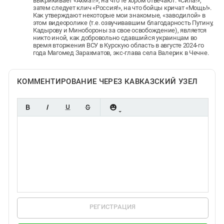
выкрикивает «Ахмат!», на что те хором отвечают: «Сила!»,
затем следует клич «Россия!», на что бойцы кричат «Мощь!».
Как утверждают некоторые мои знакомые, «заводилой» в
этом видеоролике (т.е. озвучивавшим благодарность Путину,
Кадырову и Минобороны за свое освобождение), является
никто иной, как добровольно сдавшийся украинцам во
время вторжения ВСУ в Курскую область в августе 2024-го
года Магомед Зарахматов, экс-глава села Валерик в Чечне.
КОММЕНТИРОВАНИЕ ЧЕРЕЗ КАВКАЗСКИЙ УЗЕЛ
РЕГИСТРАЦИЯ