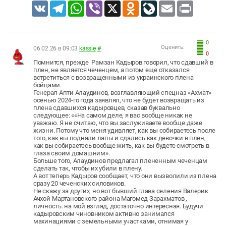
VK
Telegram
WhatsApp
Viber
X
Odnoklassniki
LiveJournal
Email
Print
0
Оценить:
06.02.26 в 09:03
kassie
#
0
Помнится, прежде Рамзан Кадыров говорил, что сдавший в
плен, не является чеченцем, а потом еще отказался
встретиться с возвращенными из украинского плена
бойцами.
Генерал Апти Алаудинов, возглавляющий спецназ «Ахмат»
осенью 2024-го года заявлял, что не будет возвращать из
плена сдавшихся кадыровцев, сказав буквально
следующее: ««На самом деле, я вас вообще никак не
уважаю. Я не считаю, что вы заслуживаете вообще даже
жизни. Потому что меня удивляет, как вы собираетесь после
того, как вы подняли лапы и сдались как девочки в плен,
как вы собираетесь вообще жить, как вы будете смотреть в
глаза своим домашним».
Больше того, Алаудинов предлагал плененным чеченцам
сделать так, чтобы их убили в плену.
А вот теперь Кадыров сообщает, что они вызволили из плена
сразу 20 чеченских силовиков.
Не скажу за других, но вот бывший глава селения Валерик
Ачхой-Мартановского района Магомед Зарахматов ,
личность. на мой взгляд, достаточно интересная. Будучи
кадыровским чиновником активно занимался
махинациями с земельными участками, отнимая у