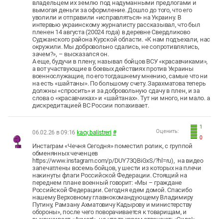
владельцем их землю под надуманными предлогами и
вымогая деньги за оформление. Дошло до того, что его
уволили и отправили «исправляться» на Украину. В
интервью украинскому журналисту рассказывал, что был
пленен 14 августа (20024 года) в деревне Свердликово
Суджанского района Курской области. «К нам подъехали, нас
окружили. Мы добровольно сдались, не сопротивлялись,
зачем?», – высказался он.
А еще, будучи в плену, называл бойцов ВСУ «красавчиками»,
а вот участвующие в боевых действиях против Украины
военнослужащие, по его тогдашнему мнению, самые что ни
на есть «шайтаны». По большому счету. Зарахматова теперь
должны «спросить» и за добровольную сдачу в плен, и за
слова о «красавчиках» и «шайтанах». Тут ни много, ни мало. а
дискредитацией ВС России попахивает.
1
Оценить:
06.02.26 в 09:16
kacy.balistreri
#
0
Инстаграм «Чечня Сегодня» поместил ролик, с группой
обменянных чеченцев
https://www.instagram.com/p/DUY73QBiGxS/?hl=ru), на видео
запечатлены восемь бойцов, у шести из которых на плечи
накинуты флаги Российской Федерации. Стоящий на
переднем плане военный говорит: «Мы – граждане
Российской Федерации. Сегодня едем домой. Спасибо
нашему Верховному главнокомандующему Владимиру
Путину, Рамзану Ахматовичу Кадырову и министерству
обороны», после чего поворачивается к товарищам, и