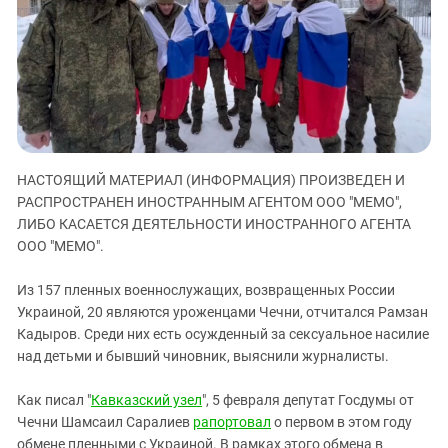
ЗАСТАВЛЯЕТ
Дагестан
КАВКАЗ ЗА ПАЛЕСТИНУ
Ингушетия
ИНАКОМЫСЛИЕ В ЧЕЧНЕ
Кабардино-Балкария
ПРЕСЛЕДОВАНИЕ АКТИВИСТОВ
МОБИЛИЗАЦИЯ И ПРОТЕСТЫ
Калмыкия
Карачаево-Черкесия
Краснодарский край
НАСТОЯЩИЙ МАТЕРИАЛ (ИНФОРМАЦИЯ) ПРОИЗВЕДЕН И
РАСПРОСТРАНЕН ИНОСТРАННЫМ АГЕНТОМ ООО "МЕМО",
Нагорный Карабах
ЛИБО КАСАЕТСЯ ДЕЯТЕЛЬНОСТИ ИНОСТРАННОГО АГЕНТА
Российская Федерация
ООО "МЕМО".
Ростовская область
Из 157 пленных военнослужащих, возвращенных России
Северная Осетия - Алания
Украиной, 20 являются уроженцами Чечни, отчитался Рамзан
СКФО
Кадыров. Среди них есть осужденный за сексуальное насилие
над детьми и бывший чиновник, выяснили журналисты.
Ставропольский край
Чечня
Как писал "
Кавказский узел
", 5 февраля депутат Госдумы от
Южная Осетия
Чечни Шамсаил Саралиев
рапортовал
о первом в этом году
обмене пленными с Украиной. В рамках этого обмена в