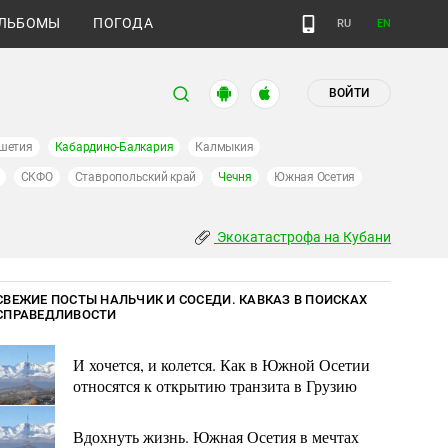
ЛЬБОМЫ
ПОГОДА
RU
EN
ВОЙТИ
шетия
Кабардино-Балкария
Калмыкия
СКФО
Ставропольский край
Чечня
Южная Осетия
Экокатастрофа на Кубани
СВЕЖИЕ ПОСТЫ НАЛЬЧИК И СОСЕДИ. КАВКАЗ В ПОИСКАХ
СПРАВЕДЛИВОСТИ
И хочется, и колется. Как в Южной Осетии
относятся к открытию транзита в Грузию
Вдохнуть жизнь. Южная Осетия в мечтах