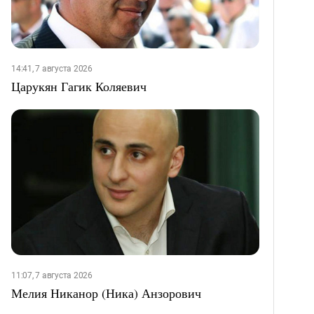
14:41, 7 августа 2026
Царукян Гагик Коляевич
11:07, 7 августа 2026
Мелия Никанор (Ника) Анзорович