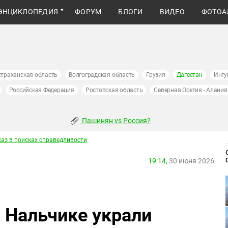
ЭНЦИКЛОПЕДИЯ
ФОРУМ
БЛОГИ
ВИДЕО
ФОТОА
страханская область
Волгоградская область
Грузия
Дагестан
Ингу
Российская Федерация
Ростовская область
Северная Осетия - Алания
Пашинян vs Россия?
каз в поисках справедливости
19:14,
30 июня 2026
 Нальчике украли