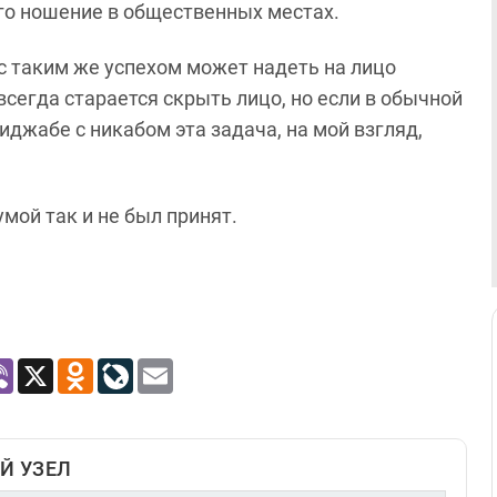
его ношение в общественных местах.
 с таким же успехом может надеть на лицо
сегда старается скрыть лицо, но если в обычной
иджабе с никабом эта задача, на мой взгляд,
умой так и не был принят.
atsApp
Viber
X
Odnoklassniki
LiveJournal
Email
Й УЗЕЛ