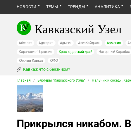
НОВОСТИ
ТЕМЫ
ТРЕНДЫ
АНАЛИТИКА
Кавказский Узел
Абхазия
Аджария
Адыгея
Азербайджан
Армения
А
Карачаево-Черкесия
Краснодарский край
Нагорный Карабах
Южный Кавказ
ЮФО
Кавказ: что с бензином?
Главная
/
Блогеры "Кавказского Узла"
/
Нальчик и соседи. Кав
Прикрылся никабом. В