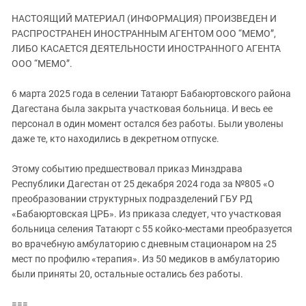
ЗАСТАВЛЯЕТ
Дагестан
НАСТОЯЩИЙ МАТЕРИАЛ (ИНФОРМАЦИЯ) ПРОИЗВЕДЕН И
КАВКАЗ ЗА ПАЛЕСТИНУ
Ингушетия
РАСПРОСТРАНЕН ИНОСТРАННЫМ АГЕНТОМ ООО “МЕМО”,
ИНАКОМЫСЛИЕ В ЧЕЧНЕ
ЛИБО КАСАЕТСЯ ДЕЯТЕЛЬНОСТИ ИНОСТРАННОГО АГЕНТА
Кабардино-Балкария
ПРЕСЛЕДОВАНИЕ АКТИВИСТОВ
ООО “МЕМО”.
МОБИЛИЗАЦИЯ И ПРОТЕСТЫ
Калмыкия
6 марта 2025 года в селении Татаюрт Бабаюртовского района
Карачаево-Черкесия
Дагестана была закрыта участковая больница. И весь ее
Краснодарский край
персонал в один момент остался без работы. Были уволены
даже те, кто находились в декретном отпуске.
Нагорный Карабах
Российская Федерация
Этому событию предшествовал приказ Минздрава
Ростовская область
Республики Дагестан от 25 декабря 2024 года за №805 «О
преобразовании структурных подразделений ГБУ РД
Северная Осетия - Алания
«Бабаюртовская ЦРБ». Из приказа следует, что участковая
СКФО
больница селения Татаюрт с 55 койко-местами преобразуется
во врачебную амбулаторию с дневным стационаром на 25
Ставропольский край
мест по профилю «терапия». Из 50 медиков в амбулаторию
Чечня
были приняты 20, остальные остались без работы.
Южная Осетия
===