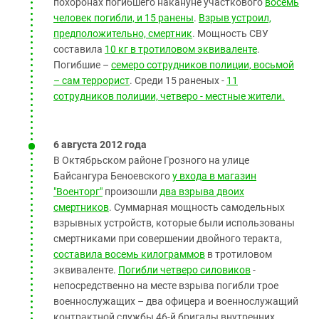
похоронах погибшего накануне участкового
восемь
человек погибли, и 15 ранены
.
Взрыв устроил,
предположительно, смертник
. Мощность СВУ
составила
10 кг в тротиловом эквиваленте
.
Погибшие –
семеро сотрудников полиции, восьмой
– сам террорист
. Среди 15 раненых -
11
сотрудников полиции, четверо - местные жители.
6 августа 2012 года
В Октябрьском районе Грозного на улице
Байсангура Беноевского
у входа в магазин
"Военторг"
произошли
два взрыва двоих
смертников
. Суммарная мощность самодельных
взрывных устройств, которые были использованы
смертниками при совершении двойного теракта,
составила восемь килограммов
в тротиловом
эквиваленте.
Погибли четверо силовиков
-
непосредственно на месте взрыва погибли трое
военнослужащих – два офицера и военнослужащий
контрактной службы 46-й бригады внутренних