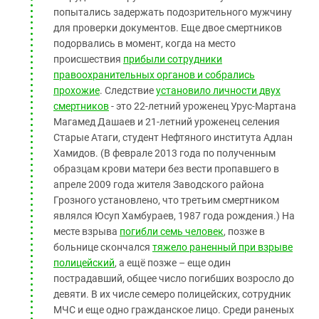
попытались задержать подозрительного мужчину
для проверки документов. Еще двое смертников
подорвались в момент, когда на место
происшествия
прибыли сотрудники
правоохранительных органов и собрались
прохожие
. Следствие
установило личности двух
смертников
- это 22-летний уроженец Урус-Мартана
Магамед Дашаев и 21-летний уроженец селения
Старые Атаги, студент Нефтяного института Адлан
Хамидов. (В феврале 2013 года по полученным
образцам крови матери без вести пропавшего в
апреле 2009 года жителя Заводского района
Грозного установлено, что третьим смертником
являлся Юсуп Хамбураев, 1987 года рождения.) На
месте взрыва
погибли семь человек
, позже в
больнице скончался
тяжело раненный при взрыве
полицейский
, а ещё позже – еще один
пострадавший, общее число погибших возросло до
девяти. В их числе семеро полицейских, сотрудник
МЧС и еще одно гражданское лицо. Среди раненых