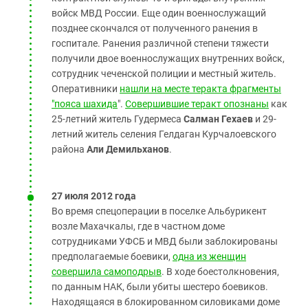
войск МВД России. Еще один военнослужащий
позднее скончался от полученного ранения в
госпитале. Ранения различной степени тяжести
получили двое военнослужащих внутренних войск,
сотрудник чеченской полиции и местный житель.
Оперативники
нашли на месте теракта фрагменты
"пояса шахида
".
Совершившие теракт опознаны
как
25-летний житель Гудермеса
Салман Гехаев
и 29-
летний житель селения Гелдаган Курчалоевского
района
Али Демильханов
.
27 июля 2012 года
Во время спецоперации в поселке Альбурикент
возле Махачкалы, где в частном доме
сотрудниками УФСБ и МВД были заблокированы
предполагаемые боевики,
одна из женщин
совершила самоподрыв
. В ходе боестолкновения,
по данным НАК, были убиты шестеро боевиков.
Находящаяся в блокированном силовиками доме