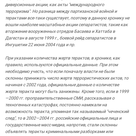
Южный Кавказ
диверсионные акции, как акты "международного
ЮФО
терроризма". Но разница между партизанской войной и
терактами все-таки существует, поэтому в данную хронику не
вошли наиболее масштабные акции сепаратистов, такие как
вторжение вооруженных отрядов Басаева и Хаттаба в
Дагестан в августе 1999 г., боевой рейд сепаратистов в
Ингушетии 22 июня 2004 года и пр.
При указании количества жертв терактов, в хронике, как
правило, используются официальные данные. При этом
необходимо учесть, что если поначалу власти не были
склонны принижать число жертв террористических актов, то
начиная с 2002 года, официальные данные о количестве
жертв теракта могут быть занижены. Кроме того, если в 1999
—2000 гг. проправительственные СМИ, рассказывая о
техногенных катастрофах, постоянно намекали на
возможность теракта, упоминая так называемый "чеченский
след", то в 2002—2004 гг. российские официальные лица и
государственные масс-медиа, напротив, стали склонны
объявлять теракты криминальными разборками или