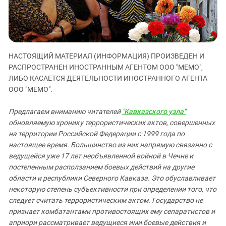
ЗАСТАВЛЯЕТ
Дагестан
КАВКАЗ ЗА ПАЛЕСТИНУ
Ингушетия
ИНАКОМЫСЛИЕ В ЧЕЧНЕ
Кабардино-Балкария
ПРЕСЛЕДОВАНИЕ АКТИВИСТОВ
МОБИЛИЗАЦИЯ И ПРОТЕСТЫ
Калмыкия
НАСТОЯЩИЙ МАТЕРИАЛ (ИНФОРМАЦИЯ) ПРОИЗВЕДЕН И
РАСПРОСТРАНЕН ИНОСТРАННЫМ АГЕНТОМ ООО "МЕМО",
Карачаево-Черкесия
ЛИБО КАСАЕТСЯ ДЕЯТЕЛЬНОСТИ ИНОСТРАННОГО АГЕНТА
Краснодарский край
ООО "МЕМО".
Нагорный Карабах
Предлагаем вниманию читателей
"Кавказского узла"
Российская Федерация
обновляемую хронику террористических актов, совершенных
Ростовская область
на территории Российской Федерации с 1999 года по
настоящее время. Большинство из них напрямую связанно с
Северная Осетия - Алания
ведущейся уже 17 лет необъявленной войной в Чечне и
СКФО
постепенным расползанием боевых действий на другие
области и республики Северного Кавказа. Это обуславливает
Ставропольский край
некоторую степень субъективности при определении того, что
Чечня
следует считать террористическим актом. Государство не
признает комбатантами противостоящих ему сепаратистов и
Южная Осетия
априори рассматривает ведущиеся ими боевые действия и