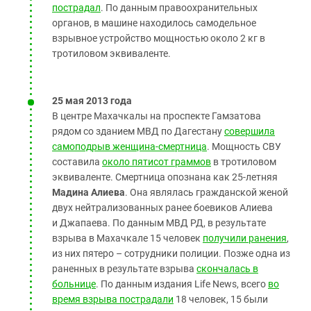
пострадал
. По данным правоохранительных
органов, в машине находилось самодельное
взрывное устройство мощностью около 2 кг в
тротиловом эквиваленте.
25 мая 2013 года
В центре Махачкалы на проспекте Гамзатова
рядом со зданием МВД по Дагестану
совершила
самоподрыв женщина-смертница
. Мощность СВУ
составила
около пятисот граммов
в тротиловом
эквиваленте. Смертница опознана как 25-летняя
Мадина Алиева
. Она являлась гражданской женой
двух нейтрализованных ранее боевиков Алиева
и Джапаева. По данным МВД РД, в результате
взрыва в Махачкале 15 человек
получили ранения
,
из них пятеро – сотрудники полиции. Позже одна из
раненных в результате взрыва
скончалась в
больнице
. По данным издания Life News, всего
во
время взрыва пострадали
18 человек, 15 были