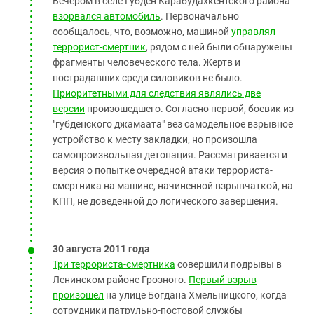
Вечером в селе Губден Карабудахкентского района
взорвался автомобиль
. Первоначально
сообщалось, что, возможно, машиной
управлял
террорист-смертник
, рядом с ней были обнаружены
фрагменты человеческого тела. Жертв и
пострадавших среди силовиков не было.
Приоритетными для следствия являлись две
версии
произошедшего. Согласно первой, боевик из
"губденского джамаата" вез самодельное взрывное
устройство к месту закладки, но произошла
самопроизвольная детонация. Рассматривается и
версия о попытке очередной атаки террориста-
смертника на машине, начиненной взрывчаткой, на
КПП, не доведенной до логического завершения.
30 августа 2011 года
Три террориста-смертника
совершили подрывы в
Ленинском районе Грозного.
Первый взрыв
произошел
на улице Богдана Хмельницкого, когда
сотрудники патрульно-постовой службы