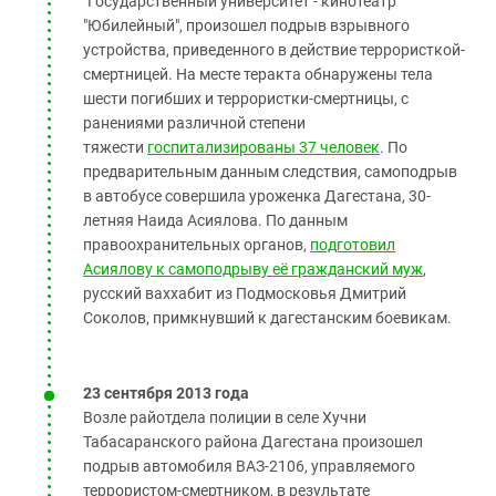
"Государственный университет - кинотеатр
"Юбилейный", произошел подрыв взрывного
устройства, приведенного в действие террористкой-
смертницей. На месте теракта обнаружены тела
шести погибших и террористки-смертницы, с
ранениями различной степени
тяжести
госпитализированы 37 человек
. По
предварительным данным следствия, самоподрыв
в автобусе совершила уроженка Дагестана, 30-
летняя Наида Асиялова. По данным
правоохранительных органов,
подготовил
Асиялову к самоподрыву её гражданский муж
,
русский ваххабит из Подмосковья Дмитрий
Соколов, примкнувший к дагестанским боевикам.
23 сентября 2013 года
Возле райотдела полиции в селе Хучни
Табасаранского района Дагестана произошел
подрыв автомобиля ВАЗ-2106, управляемого
террористом-смертником, в результате