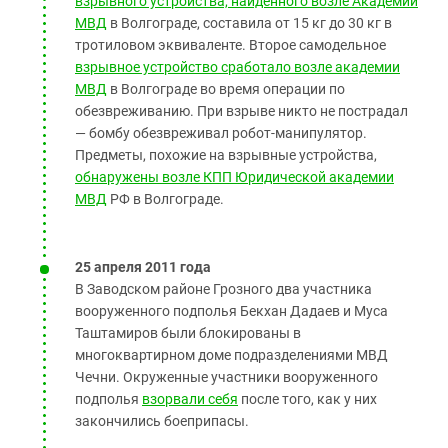
взрывного устройства, найденного возле Академии
МВД
в Волгограде, составила от 15 кг до 30 кг в
тротиловом эквиваленте. Второе самодельное
взрывное устройство сработало возле академии
МВД
в Волгограде во время операции по
обезвреживанию. При взрыве никто не пострадал
— бомбу обезвреживал робот-манипулятор.
Предметы, похожие на взрывные устройства,
обнаружены возле КПП Юридической академии
МВД
РФ в Волгограде.
25 апреля 2011 года
В Заводском районе Грозного два участника
вооруженного подполья Бекхан Дадаев и Муса
Таштамиров были блокированы в
многоквартирном доме подразделениями МВД
Чечни. Окруженные участники вооруженного
подполья
взорвали себя
после того, как у них
закончились боеприпасы.