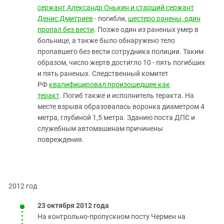
сержант Александр Онькин и старший сержант
Денис Дмитриев
- погибли,
шестеро ранены, один
пропал без вести
. Позже один из раненых умер в
больнице, а также было обнаружено тело
пропавшего без вести сотрудника полиции. Таким
образом, число жертв достигло 10 - пять погибших
и пять раненых. Следственный комитет
РФ
квалифицировал произошедшее как
теракт
. Погиб также и исполнитель теракта. На
месте взрыва образовалась воронка диаметром 4
метра, глубиной 1,5 метра. Зданию поста ДПС и
служебным автомашинам причинены
повреждения.
2012 год
23 октября 2012 года
На контрольно-пропускном посту Чермен на