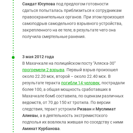
Саидат Юсупова
под предлогом готовности
сдаться попыталась приблизиться к сотрудникам
правоохранительных органов. При этом произошел
самоподрыв самодельного взрывного устройства,
закрепленного на ее теле, в результате чего она
получила смертельные ранения.
3 мая 2012 года
В Махачкале на полицейском посту "Аляска-30"
прогремели 2 взрыва
. Первый взрыв произошел
около 22.20 мск, второй – около 22.40 мск. В
результате теракта
погибли 14 человек
, пострадали
более 100, а общая мощность сработавших в
Махачкале бомб составила, по оценкам различных
ведомств, от 70 до 150 кг тротила. По версии
следствия, теракт устроили
Ризван
и
Муслимат
Алиевы
, а в деятельность экстремистского
подполья их вовлекла жившая по соседству с ними
Аминат Курбанова
.