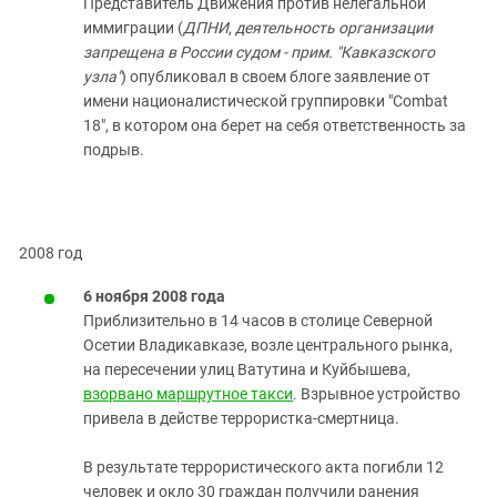
Представитель Движения против нелегальной
иммиграции (
ДПНИ
,
деятельность организации
запрещена в России судом - прим. "Кавказского
узла"
) опубликовал в своем блоге заявление от
имени националистической группировки "Combat
18", в котором она берет на себя ответственность за
подрыв.
2008 год
6 ноября 2008 года
Приблизительно в 14 часов в столице Северной
Осетии Владикавказе, возле центрального рынка,
на пересечении улиц Ватутина и Куйбышева,
взорвано маршрутное такси
. Взрывное устройство
привела в действе террористка-смертница.
В результате террористического акта погибли 12
человек и окло 30 граждан получили ранения