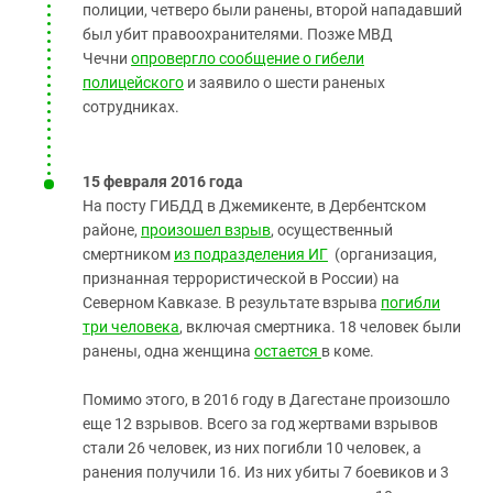
полиции, четверо были ранены, второй нападавший
был убит правоохранителями. Позже МВД
Чечни
опровергло сообщение о гибели
полицейского
и заявило о шести раненых
сотрудниках.
15 февраля 2016 года
На посту ГИБДД в Джемикенте, в Дербентском
районе,
произошел взрыв
, осущественный
смертником
из подразделения ИГ
(организация,
признанная террористической в России) на
Северном Кавказе.
В результате взрыва
погибли
три человека
, включая смертника. 18 человек были
ранены, одна женщина
остается
в коме.
Помимо этого, в 2016 году в Дагестане произошло
еще 12 взрывов. Всего за год жертвами взрывов
стали 26 человек, из них погибли 10 человек, а
ранения получили 16. Из них убиты 7 боевиков и 3