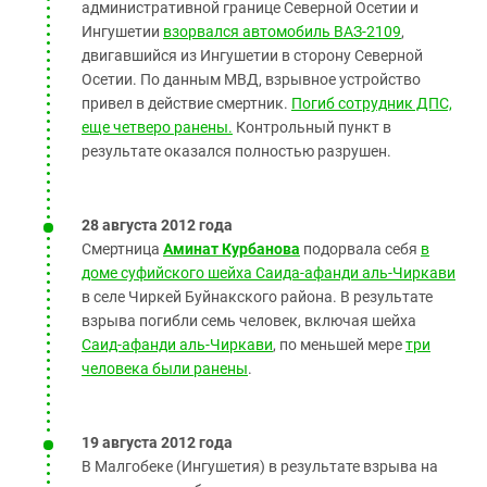
административной границе Северной Осетии и
Ингушетии
взорвался автомобиль ВАЗ-2109
,
двигавшийся из Ингушетии в сторону Северной
Осетии. По данным МВД, взрывное устройство
привел в действие смертник.
Погиб сотрудник ДПС,
еще четверо ранены.
Контрольный пункт в
результате оказался полностью разрушен.
28 августа 2012 года
Смертница
Аминат Курбанова
подорвала себя
в
доме суфийского шейха Саида-афанди аль-Чиркави
в селе Чиркей Буйнакского района. В результате
взрыва погибли семь человек, включая шейха
Саид-афанди аль-Чиркави
, по меньшей мере
три
человека были ранены
.
19 августа 2012 года
В Малгобеке (Ингушетия) в результате взрыва на