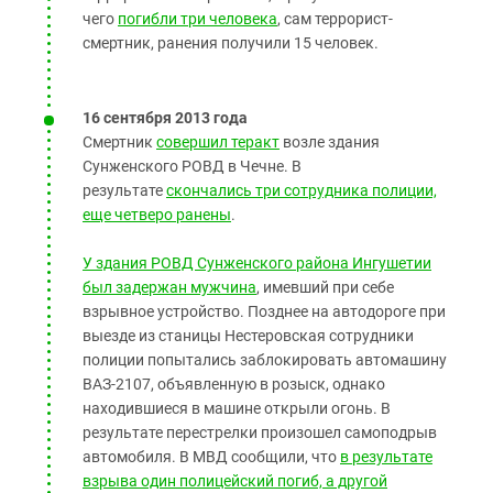
чего
погибли три человека
, сам террорист-
смертник, ранения получили 15 человек.
16 сентября 2013 года
Смертник
совершил теракт
возле здания
Сунженского РОВД в Чечне. В
результате
скончались три сотрудника полиции,
еще четверо ранены
.
У здания РОВД Сунженского района Ингушетии
был задержан мужчина
, имевший при себе
взрывное устройство. Позднее на автодороге при
выезде из станицы Нестеровская сотрудники
полиции попытались заблокировать автомашину
ВАЗ-2107, объявленную в розыск, однако
находившиеся в машине открыли огонь. В
результате перестрелки произошел самоподрыв
автомобиля. В МВД сообщили, что
в результате
взрыва один полицейский погиб, а другой