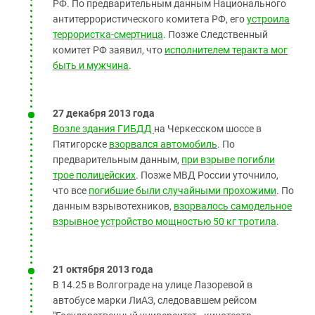
РФ. По предварительным данным Национального
антитеррористического комитета РФ, его
устроила
террористка-смертница
. Позже Следственный
комитет РФ заявил, что
исполнителем теракта мог
быть и мужчина
.
27 декабря 2013 года
Возле здания ГИБДД
на Черкесском шоссе в
Пятигорске
взорвался автомобиль
. По
предварительным данным,
при взрыве погибли
трое полицейских
. Позже МВД России уточнило,
что все
погибшие были случайными прохожими
. По
данным взрывотехников,
взорвалось самодельное
взрывное устройство мощностью
50 кг тротила
.
21 октября 2013 года
В 14.25 в Волгограде на улице Лазоревой в
автобусе марки ЛиАЗ, следовавшем рейсом