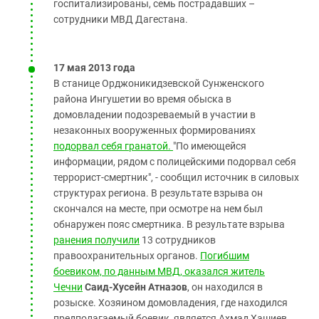
госпитализированы, семь пострадавших –
сотрудники МВД Дагестана.
17 мая 2013 года
В станице Орджоникидзевской Сунженского
района Ингушетии во время обыска в
домовладении подозреваемый в участии в
незаконных вооруженных формированиях
подорвал себя гранатой.
"По имеющейся
информации, рядом с полицейскими подорвал себя
террорист-смертник", - сообщил источник в силовых
структурах региона. В результате взрыва он
скончался на месте, при осмотре на нем был
обнаружен пояс смертника. В результате взрыва
ранения получили
13 сотрудников
правоохранительных органов.
Погибшим
боевиком, по данным МВД, оказался житель
Чечни
Саид-Хусейн Атназов
, он находился в
розыске. Хозяином домовладения, где находился
предполагаемый боевик, является Ахмад Хашиев,