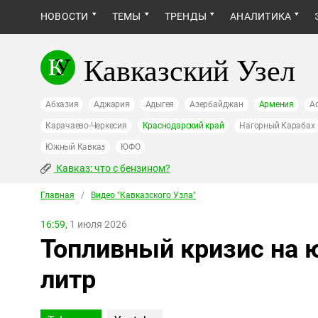
НОВОСТИ
ТЕМЫ
ТРЕНДЫ
АНАЛИТИКА
Кавказский Узел
Абхазия
Аджария
Адыгея
Азербайджан
Армения
А
Карачаево-Черкесия
Краснодарский край
Нагорный Карабах
Южный Кавказ
ЮФО
Кавказ: что с бензином?
Главная
/
Видео "Кавказcкого Узла"
16:59,
1 июля 2026
Топливный кризис на ю
литр