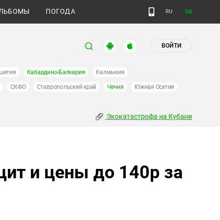
ЛЬБОМЫ
ПОГОДА
RU
EN
ВОЙТИ
шетия
Кабардино-Балкария
Калмыкия
СКФО
Ставропольский край
Чечня
Южная Осетия
Экокатастрофа на Кубани
цит и цены до 140р за