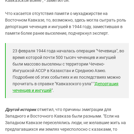
Кавказской войне", - заметил он.
Что касается отсутствия памяти о мухаджирстве на
Восточном Кавказе, то, возможно, здесь могла сыграть роль
депортация чеченцев и ингушей в 1944 году, заместившая в
памяти более ранее выселение, подчеркнул эксперт.
23 февраля 1944 года началась операция "Чечевица", во
время которой почти 500 тысяч чеченцев и ингушей
были массово выселены с территории Чечено-
Ингушской АССР в Казахстан и Среднюю Азию.
Подробнее об этих событиях и их последствиях можно
прочитать в справке "Кавказского узла" "
Депортация
чеченцев и ингушей
".
Другой историк
отметил, что причины эмиграции для
Западного и Восточного Кавказа были разными. "Если на
Западном Кавказе переселялись люди, не желавшие жить на
предлагавшихся им землях чересполосно с казаками, то