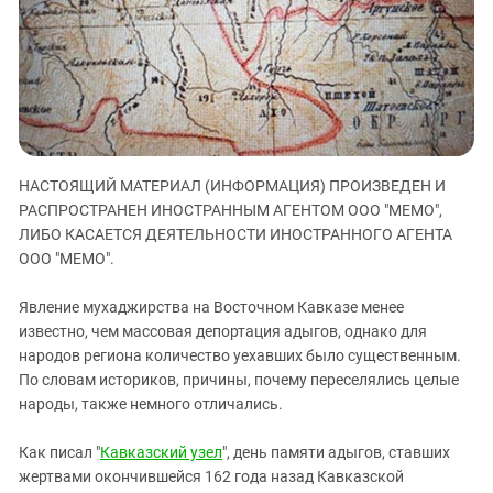
ЗАСТАВЛЯЕТ
Дагестан
КАВКАЗ ЗА ПАЛЕСТИНУ
Ингушетия
ИНАКОМЫСЛИЕ В ЧЕЧНЕ
Кабардино-Балкария
ПРЕСЛЕДОВАНИЕ АКТИВИСТОВ
МОБИЛИЗАЦИЯ И ПРОТЕСТЫ
Калмыкия
Карачаево-Черкесия
НАСТОЯЩИЙ МАТЕРИАЛ (ИНФОРМАЦИЯ) ПРОИЗВЕДЕН И
Краснодарский край
РАСПРОСТРАНЕН ИНОСТРАННЫМ АГЕНТОМ ООО "МЕМО",
Нагорный Карабах
ЛИБО КАСАЕТСЯ ДЕЯТЕЛЬНОСТИ ИНОСТРАННОГО АГЕНТА
Российская Федерация
ООО "МЕМО".
Ростовская область
Явление мухаджирства на Восточном Кавказе менее
Северная Осетия - Алания
известно, чем массовая депортация адыгов, однако для
народов региона количество уехавших было существенным.
СКФО
По словам историков, причины, почему переселялись целые
Ставропольский край
народы, также немного отличались.
Чечня
Как писал "
Кавказский узел
", день памяти адыгов, ставших
Южная Осетия
жертвами окончившейся 162 года назад Кавказской