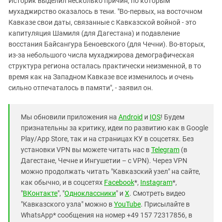
Историк выделил несколько причин, по которым
мухаджирство оказалось в тени. "Во-первых, на восточном
Кавказе свои даты, связанные с Кавказской войной - это
капитуляция Шамиля (для Дагестана) и подавление
восстания Байсангура Беноевского (для Чечни). Во-вторых,
из-за небольшого числа мухаджирова демографическая
структура региона осталась практически неизменной, в то
время как на Западном Кавказе все изменилось и очень
сильно отпечаталось в памяти", - заявил он.
Мы обновили приложения на
Android
и
IOS
! Будем
признательны за критику, идеи по развитию как в Google
Play/App Store, так и на страницах КУ в соцсетях. Без
установки VPN вы можете читать нас в
Telegram
(в
Дагестане, Чечне и Ингушетии – с VPN). Через VPN
можно продолжать читать "Кавказский узел" на сайте,
как обычно, и в соцсетях
Facebook
*,
Instagram
*,
"
ВКонтакте
", "
Одноклассники
" и
X
. Смотреть видео
"Кавказского узла" можно в
YouTube
. Присылайте в
WhatsApp* сообщения на номер +49 157 72317856, в