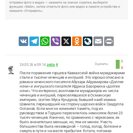
отправки фото и видео — нажмите на значок скрепки, выберите
функцию «Файл», затем отметьте фото или видео в памяти устройства и
нажмите «Отправить».
VK
Telegram
WhatsApp
Viber
X
Odnoklassniki
LiveJournal
Email
Print
0
Оценить:
24.05.26 в 09:14
zelda
#
0
После поражения горцев в Кавказской войне мухаджирами
стали и тысячи чеченцев и ингушей. Это хорошо описано в
романа чеченского писателя Абузара Айдамирова «Долгие
ночи» и ингушского писателя Идриса Базоркина «долгие
ночи». Что интересно, возглавили мухаджиров из числа
чеченцев и ингушей, переселявшихся в Османскую
империю, осетин Муса Кундухов, бывший наиб имама
Шамиля, перешедший на сторону царских войск Саадулла
Оспанов. Если мне не изменяет память, под их
руководством в Турцию переселилось немногим более 23
тысяч чеченцев. Конечно, по сравнению с черкесами, их
было значительно меньше, но, тем не менее. Участь
большинства была незавидной – голод, холод, болезни и
смерть в пути и на месте прибытия. Кстати, потомки