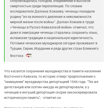
сопровождалась голодом, эпидемиями и высокой
смертностью среди переселенцев. По словам
исследователя Далхана Хожаева, чеченцы покидали
родину "из-за военного давления и невозможности
мирной жизни после войны". Далхан Хожаев в труде
«Чеченцы в Русско-Кавказской войне» отмечал, что
даже в эмиграции чеченцы старались сохранить язык,
исламские традиции и национальную идентичность.
Потомки чеченских мухаджиров сегодня проживают в
Турции, Сирии, Иордании и ряде других стран Ближнего
Востока
.
Что касается сохранения мухаджирства в памяти населения
Восточного Кавказа, то историк отверг предположение о
"замещении" мухаджирства депортацией 1944 года. "Тех же
дагестанцев или осетин никуда не депортировали, а у
чеченцев и ингушей депортация скорее законсервировала
историческую память", - отметил он