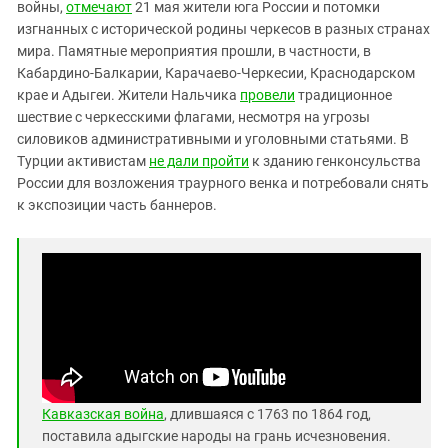
Южный Кавказ
войны,
отмечают
21 мая жители юга России и потомки
изгнанных с исторической родины черкесов в разных странах
ЮФО
мира. Памятные мероприятия прошли, в частности, в
Кабардино-Балкарии, Карачаево-Черкесии, Краснодарском
крае и Адыгеи. Жители Нальчика
провели
традиционное
шествие с черкесскими флагами, несмотря на угрозы
силовиков административными и уголовными статьями. В
Турции активистам
не дали пройти
к зданию генконсульства
России для возложения траурного венка и потребовали снять
к экспозиции часть баннеров.
Кавказская война
, длившаяся с 1763 по 1864 год,
поставила адыгские народы на грань исчезновения.