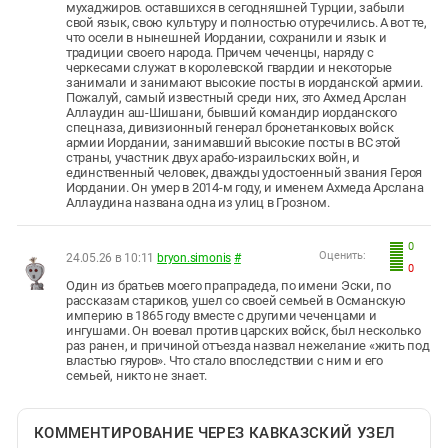
мухаджиров. оставшихся в сегодняшней Турции, забыли
свой язык, свою культуру и полностью отуречились. А вот те,
что осели в нынешней Иордании, сохранили и язык и
традиции своего народа. Причем чеченцы, наряду с
черкесами служат в королевской гвардии и некоторые
занимали и занимают высокие посты в иорданской армии.
Пожалуй, самый известный среди них, это Ахмед Арслан
Аллаудин аш-Шишани, бывший командир иорданского
спецназа, дивизионный генерал бронетанковых войск
армии Иордании, занимавший высокие посты в ВС этой
страны, участник двух арабо-израильских войн, и
единственный человек, дважды удостоенный звания Героя
Иордании. Он умер в 2014-м году, и именем Ахмеда Арслана
Аллаудина названа одна из улиц в Грозном.
0
Оценить:
24.05.26 в 10:11
bryon.simonis
#
0
Один из братьев моего прапрадеда, по имени Эски, по
рассказам стариков, ушел со своей семьей в Османскую
империю в 1865 году вместе с другими чеченцами и
ингушами. Он воевал против царских войск, был несколько
раз ранен, и причиной отъезда назвал нежелание «жить под
властью гяуров». Что стало впоследствии с ним и его
семьей, никто не знает.
КОММЕНТИРОВАНИЕ ЧЕРЕЗ КАВКАЗСКИЙ УЗЕЛ