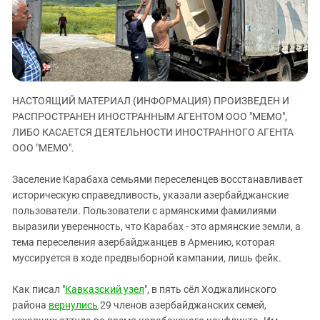
ЗАСТАВЛЯЕТ
Дагестан
КАВКАЗ ЗА ПАЛЕСТИНУ
Ингушетия
ИНАКОМЫСЛИЕ В ЧЕЧНЕ
Кабардино-Балкария
ПРЕСЛЕДОВАНИЕ АКТИВИСТОВ
МОБИЛИЗАЦИЯ И ПРОТЕСТЫ
Калмыкия
НАСТОЯЩИЙ МАТЕРИАЛ (ИНФОРМАЦИЯ) ПРОИЗВЕДЕН И
Карачаево-Черкесия
РАСПРОСТРАНЕН ИНОСТРАННЫМ АГЕНТОМ ООО "МЕМО",
Краснодарский край
ЛИБО КАСАЕТСЯ ДЕЯТЕЛЬНОСТИ ИНОСТРАННОГО АГЕНТА
Нагорный Карабах
ООО "МЕМО".
Российская Федерация
Заселение Карабаха семьями переселенцев восстанавливает
Ростовская область
историческую справедливость, указали азербайджанские
пользователи. Пользователи с армянскими фамилиями
Северная Осетия - Алания
выразили уверенность, что Карабах - это армянские земли, а
СКФО
тема переселения азербайджанцев в Армению, которая
Ставропольский край
муссируется в ходе предвыборной кампании, лишь фейк.
Чечня
Как писал "
Кавказский узел
", в пять сёл Ходжалинского
Южная Осетия
района
вернулись
29 членов азербайджанских семей,