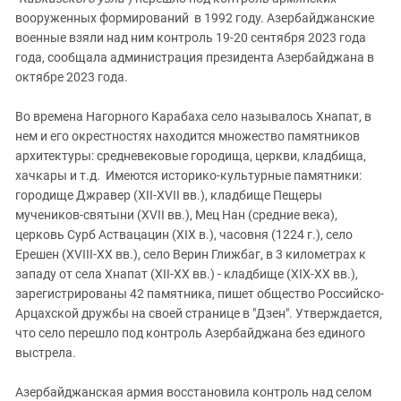
вооруженных формирований в 1992 году. Азербайджанские
военные взяли над ним контроль 19-20 сентября 2023 года
года, сообщала администрация президента Азербайджана в
октябре 2023 года.
Во времена Нагорного Карабаха село называлось Хнапат, в
нем и его окрестностях находится множество памятников
архитектуры: средневековые городища, церкви, кладбища,
хачкары и т.д. Имеются историко-культурные памятники:
городище Джравер (XII-XVII вв.), кладбище Пещеры
мучеников-святыни (XVII вв.), Мец Нан (средние века),
церковь Сурб Аствацацин (XIX в.), часовня (1224 г.), село
Ерешен (XVIII-XX вв.), село Верин Глижбаг, в 3 километрах к
западу от села Хнапат (XII-XX вв.) - кладбище (XIX-XX вв.),
зарегистрированы 42 памятника, пишет общество Российско-
Арцахской дружбы на своей странице в "Дзен". Утверждается,
что село перешло под контроль Азербайджана без единого
выстрела.
Азербайджанская армия восстановила контроль над селом