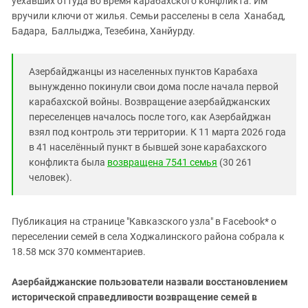
уехавших оттуда во время карабахского конфликта. Им
Южный Кавказ
вручили ключи от жилья. Семьи расселены в села Ханабад,
ЮФО
Бадара, Баллыджа, Тезебина, Ханйурду.
Азербайджанцы из населенных пунктов Карабаха
вынужденно покинули свои дома после начала первой
карабахской войны. Возвращение азербайджанских
переселенцев началось после того, как Азербайджан
взял под контроль эти территории. К 11 марта 2026 года
в 41 населённый пункт в бывшей зоне карабахского
конфликта была
возвращена 7541 семья
(30 261
человек).
Публикация на странице "Кавказского узла" в Facebook* о
переселении семей в села Ходжалинского района собрала к
18.58 мск 370 комментариев.
Азербайджанские пользователи назвали восстановлением
исторической справедливости возвращение семей в