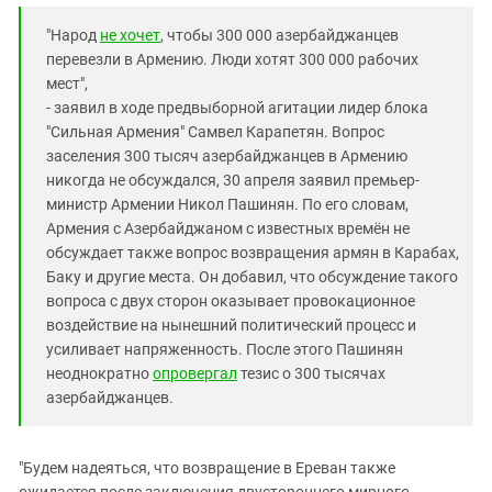
"Народ
не хочет
, чтобы 300 000 азербайджанцев
перевезли в Армению. Люди хотят 300 000 рабочих
мест",
- заявил в ходе предвыборной агитации лидер блока
"Сильная Армения" Самвел Карапетян. Вопрос
заселения 300 тысяч азербайджанцев в Армению
никогда не обсуждался, 30 апреля заявил премьер-
министр Армении Никол Пашинян. По его словам,
Армения с Азербайджаном с известных времён не
обсуждает также вопрос возвращения армян в Карабах,
Баку и другие места. Он добавил, что обсуждение такого
вопроса с двух сторон оказывает провокационное
воздействие на нынешний политический процесс и
усиливает напряженность. После этого Пашинян
неоднократно
опровергал
тезис о 300 тысячах
азербайджанцев.
"Будем надеяться, что возвращение в Ереван также
ожидается после заключения двустороннего мирного