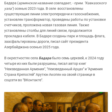
Бадара (
армянское название совпадает, - прим. "Кавказского
узла"
) осенью 2023 года. В селе восстановлены
существующие линии электропередачи и газоснабжения,
установлен трансформатор, проведены работы по установке
счетчиков, проложена новая газовая линия. Также
установлены столбы для линий связи, продолжается
прокладка кабеля. В Бадаре созданы парк и площадь флага,
заасфальтированы дороги, писал сайт президента
Азербайджана осенью 2025 года.
В окрестностях села
Бадара
было семь церквей, к 2024 году
четыре из них были разрушены, писал автор книг
"Неизведанная Армения", "Неизведанный Арцах" и "Армения
Страна Крепостей" Арутюн Акопян на своей странице в
соцсети во "ВКонтакте".