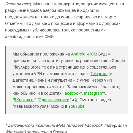
Степанакерт
). Массовое мародерство, хищение имущества и
разрушение домов азербайджанцев в Ходжалы
продолжалось не только до конца февраля, но и в марте.
Отметим, что данные о процессе и информация о допросах
подсудимых публиковалась только провластными
азербайджанскими СМИ.
Мы обновили приложения на
Android
и
IOS
! Будем
признательны за критику, идеи по развитию как в Google
Play/App Store, так и на страницах КУ в соцсетях. Без
установки VPN вы можете читать нас в
Telegram
(в
Дагестане, Чечне и Ингушетии – с VPN). Через VPN
можно продолжать читать "Кавказский узел" на сайте,
как обычно, и в соцсетях
Facebook
*,
Instagram
*,
"
ВКонтакте
", "
Одноклассники
" и
X
. Смотреть видео
"Кавказского узла" можно в
YouTube
.
* деятельность компании Meta (владеет Facebook, Instagram и
WhatsApp) запрещена в России.