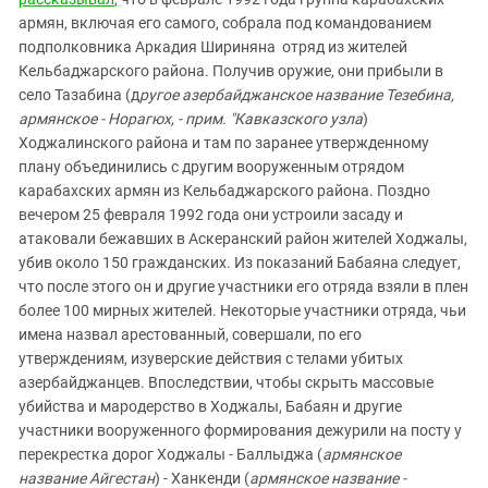
армян, включая его самого, собрала под командованием
подполковника Аркадия Шириняна отряд из жителей
Кельбаджарского района. Получив оружие, они прибыли в
село Тазабина (д
ругое азербайджанское название Тезебина,
армянское - Норагюх, - прим. "Кавказского узла
)
Ходжалинского района и там по заранее утвержденному
плану объединились с другим вооруженным отрядом
карабахских армян из Кельбаджарского района. Поздно
вечером 25 февраля 1992 года они устроили засаду и
атаковали бежавших в Аскеранский район жителей Ходжалы,
убив около 150 гражданских. Из показаний Бабаяна следует,
что после этого он и другие участники его отряда взяли в плен
более 100 мирных жителей. Некоторые участники отряда, чьи
имена назвал арестованный, совершали, по его
утверждениям, изуверские действия с телами убитых
азербайджанцев. Впоследствии, чтобы скрыть массовые
убийства и мародерство в Ходжалы, Бабаян и другие
участники вооруженного формирования дежурили на посту у
перекрестка дорог Ходжалы - Баллыджа (
армянское
название Айгестан
) - Ханкенди (
армянское название -