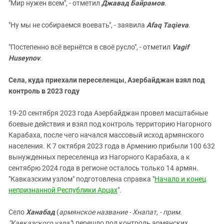
"Мир нужен всем", - отметил
Джавад Байрамов
.
"Ну мы не собираемся воевать", - заявила
Afaq Taqieva
.
"Постепенно всё вернётся в своё русло", - отметил
Vagif
Huseynov
.
Села, куда приехали переселенцы, Азербайджан взял под
контроль в 2023 году
19-20 сентября 2023 года Азербайджан провел масштабные
боевые действия и взял под контроль территорию Нагорного
Карабаха, после чего начался массовый исход армянского
населения. К 7 октября 2023 года в Армению прибыли 100 632
вынужденных переселенца из Нагорного Карабаха, а к
сентябрю 2024 года в регионе осталось только 14 армян.
"Кавказским узлом" подготовлена справка "
Начало и конец
непризнанной Республики Арцах
".
Село
Ханабад
(
армянское название - Хнапат, - прим.
"Кавказского узла"
) перешло под контроль армянских