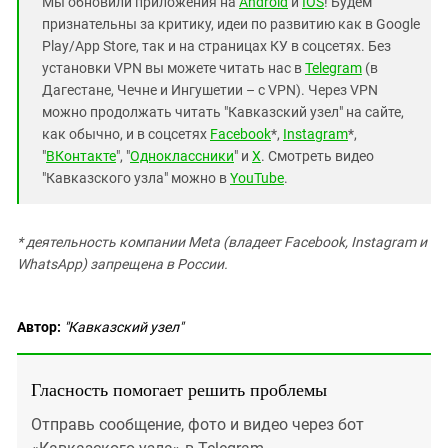
Мы обновили приложения на
Android
и
IOS
! Будем
признательны за критику, идеи по развитию как в Google
Play/App Store, так и на страницах КУ в соцсетях. Без
установки VPN вы можете читать нас в
Telegram
(в
Дагестане, Чечне и Ингушетии – с VPN). Через VPN
можно продолжать читать "Кавказский узел" на сайте,
как обычно, и в соцсетях
Facebook
*,
Instagram
*,
"
ВКонтакте
", "
Одноклассники
" и
X
. Смотреть видео
"Кавказского узла" можно в
YouTube
.
* деятельность компании Meta (владеет Facebook, Instagram и
WhatsApp) запрещена в России.
Автор:
"Кавказский узел"
Гласность помогает решить проблемы
Отправь сообщение, фото и видео через бот