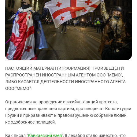
ЗАСТАВЛЯЕТ
Дагестан
КАВКАЗ ЗА ПАЛЕСТИНУ
Ингушетия
ИНАКОМЫСЛИЕ В ЧЕЧНЕ
Кабардино-Балкария
ПРЕСЛЕДОВАНИЕ АКТИВИСТОВ
МОБИЛИЗАЦИЯ И ПРОТЕСТЫ
Калмыкия
Карачаево-Черкесия
Краснодарский край
Нагорный Карабах
НАСТОЯЩИЙ МАТЕРИАЛ (ИНФОРМАЦИЯ) ПРОИЗВЕДЕН И
Российская Федерация
РАСПРОСТРАНЕН ИНОСТРАННЫМ АГЕНТОМ ООО "МЕМО",
Ростовская область
ЛИБО КАСАЕТСЯ ДЕЯТЕЛЬНОСТИ ИНОСТРАННОГО АГЕНТА
ООО "МЕМО".
Северная Осетия - Алания
СКФО
Ограничения на проведение стихийных акций протеста,
предложенные правящей партией, противоречат Конституции
Ставропольский край
Грузии и приравнивают к правонарушению собрание людей,
Чечня
не одобренное полицией.
Южная Осетия
Как писал "
Кавказский узел
", 8 декабря стало известно, что