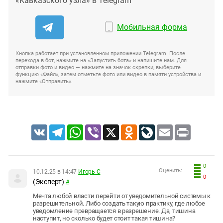
«Кавказского узла» в Telegram
Мобильная форма
Кнопка работает при установленном приложении Telegram. После
перехода в бот, нажмите на «Запустить бота» и напишите нам. Для
отправки фото и видео — нажмите на значок скрепки, выберите
функцию «Файл», затем отметьте фото или видео в памяти устройства и
нажмите «Отправить».
VK
Telegram
WhatsApp
Viber
X
Odnoklassniki
LiveJournal
Email
Print
0
Оценить:
10.12.25 в 14:47
Игорь С
0
(Эксперт)
#
Мечта любой власти перейти от уведомительной системы к
разрешительной. Либо создать такую практику, где любое
уведомление превращается в разрешение. Да, тишина
наступит, но сколько будет стоит такая тишина?