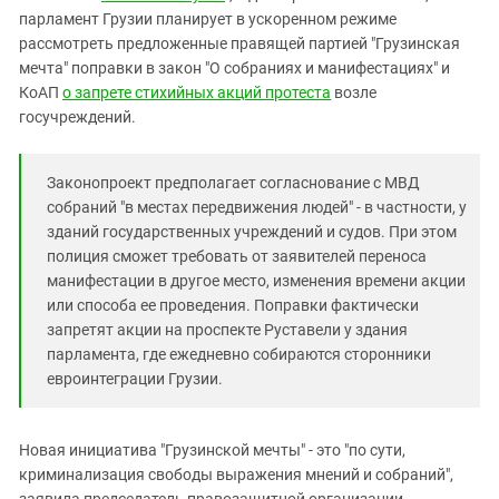
Южный Кавказ
парламент Грузии планирует в ускоренном режиме
ЮФО
рассмотреть предложенные правящей партией "Грузинская
мечта" поправки в закон "О собраниях и манифестациях" и
КоАП
о запрете стихийных акций протеста
возле
госучреждений.
Законопроект предполагает согласнование с МВД
собраний "в местах передвижения людей" - в частности, у
зданий государственных учреждений и судов. При этом
полиция сможет требовать от заявителей переноса
манифестации в другое место, изменения времени акции
или способа ее проведения. Поправки фактически
запретят акции на проспекте Руставели у здания
парламента, где ежедневно собираются сторонники
евроинтеграции Грузии.
Новая инициатива "Грузинской мечты" - это "по сути,
криминализация свободы выражения мнений и собраний",