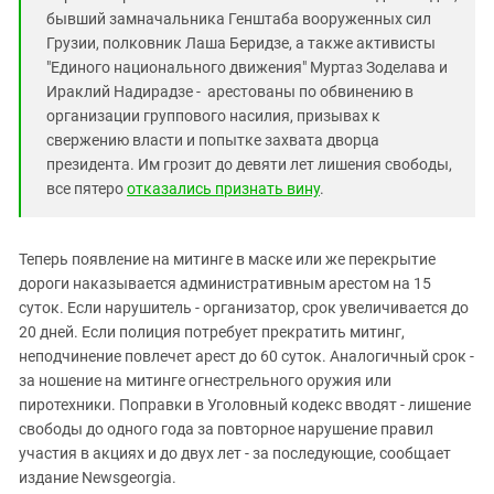
бывший замначальника Генштаба вооруженных сил
Грузии, полковник Лаша Беридзе, а также активисты
"Единого национального движения" Муртаз Зоделава и
Ираклий Надирадзе - арестованы по обвинению в
организации группового насилия, призывах к
свержению власти и попытке захвата дворца
президента. Им грозит до девяти лет лишения свободы,
все пятеро
отказались признать вину
.
Теперь появление на митинге в маске или же перекрытие
дороги наказывается административным арестом на 15
суток. Если нарушитель - организатор, срок увеличивается до
20 дней. Если полиция потребует прекратить митинг,
неподчинение повлечет арест до 60 суток. Аналогичный срок -
за ношение на митинге огнестрельного оружия или
пиротехники. Поправки в Уголовный кодекс вводят - лишение
свободы до одного года за повторное нарушение правил
участия в акциях и до двух лет - за последующие, сообщает
издание Newsgeorgia.