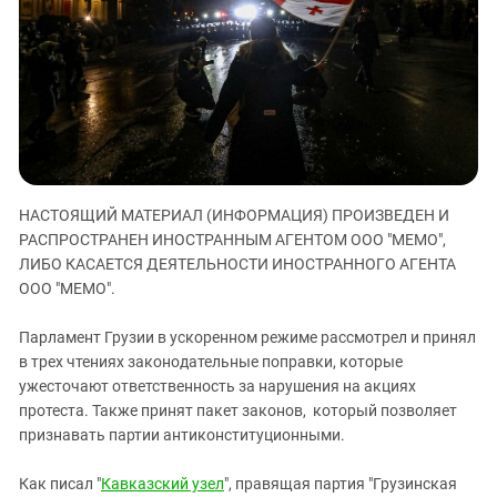
ЗАСТАВЛЯЕТ
Дагестан
КАВКАЗ ЗА ПАЛЕСТИНУ
Ингушетия
ИНАКОМЫСЛИЕ В ЧЕЧНЕ
Кабардино-Балкария
ПРЕСЛЕДОВАНИЕ АКТИВИСТОВ
МОБИЛИЗАЦИЯ И ПРОТЕСТЫ
Калмыкия
Карачаево-Черкесия
Краснодарский край
НАСТОЯЩИЙ МАТЕРИАЛ (ИНФОРМАЦИЯ) ПРОИЗВЕДЕН И
Нагорный Карабах
РАСПРОСТРАНЕН ИНОСТРАННЫМ АГЕНТОМ ООО "МЕМО",
Российская Федерация
ЛИБО КАСАЕТСЯ ДЕЯТЕЛЬНОСТИ ИНОСТРАННОГО АГЕНТА
ООО "МЕМО".
Ростовская область
Северная Осетия - Алания
Парламент Грузии в ускоренном режиме рассмотрел и принял
в трех чтениях законодательные поправки, которые
СКФО
ужесточают ответственность за нарушения на акциях
Ставропольский край
протеста. Также принят пакет законов, который позволяет
Чечня
признавать партии антиконституционными.
Южная Осетия
Как писал "
Кавказский узел
", правящая партия "Грузинская