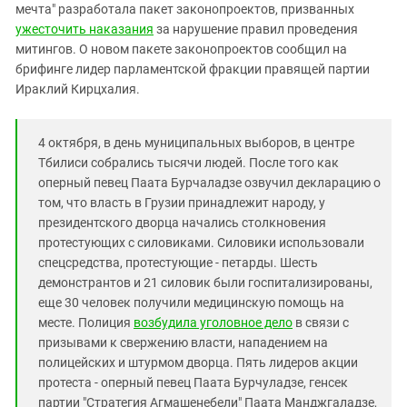
Южный Кавказ
мечта" разработала пакет законопроектов, призванных
ужесточить наказания
за нарушение правил проведения
ЮФО
митингов. О новом пакете законопроектов сообщил на
брифинге лидер парламентской фракции правящей партии
Ираклий Кирцхалия.
4 октября, в день муниципальных выборов, в центре
Тбилиси собрались тысячи людей. После того как
оперный певец Паата Бурчаладзе озвучил декларацию о
том, что власть в Грузии принадлежит народу, у
президентского дворца начались столкновения
протестующих с силовиками. Силовики использовали
спецсредства, протестующие - петарды. Шесть
демонстрантов и 21 силовик были госпитализированы,
еще 30 человек получили медицинскую помощь на
месте. Полиция
возбудила уголовное дело
в связи с
призывами к свержению власти, нападением на
полицейских и штурмом дворца. Пять лидеров акции
протеста - оперный певец Паата Бурчуладзе, генсек
партии "Стратегия Агмашенебели" Паата Манджгаладзе,