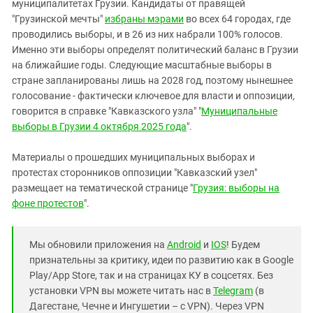
муниципалитетах Грузии. Кандидаты от правящей
"Грузинской мечты"
избраны мэрами
во всех 64 городах, где
проводились выборы, и в 26 из них набрали 100% голосов.
Именно эти выборы определят политический баланс в Грузии
на ближайшие годы. Следующие масштабные выборы в
стране запланированы лишь на 2028 год, поэтому нынешнее
голосование - фактически ключевое для власти и оппозиции,
говорится в справке "Кавказского узла" "
Муниципальные
выборы в Грузии 4 октября 2025 года
".
Материалы о прошедших муниципальных выборах и
протестах сторонников оппозиции "Кавказский узел"
размещает на тематической странице "
Грузия: выборы на
фоне протестов
".
Мы обновили приложения на
Android
и
IOS
! Будем
признательны за критику, идеи по развитию как в Google
Play/App Store, так и на страницах КУ в соцсетях. Без
установки VPN вы можете читать нас в
Telegram
(в
Дагестане, Чечне и Ингушетии – с VPN). Через VPN