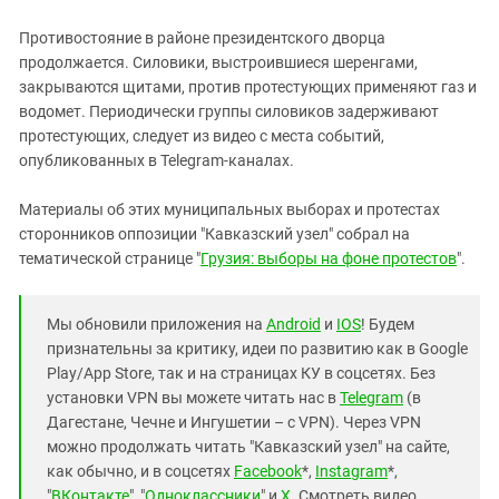
Противостояние в районе президентского дворца
продолжается. Силовики, выстроившиеся шеренгами,
закрываются щитами, против протестующих применяют газ и
водомет. Периодически группы силовиков задерживают
протестующих, следует из видео с места событий,
опубликованных в Telegram-каналах.
Материалы об этих муниципальных выборах и протестах
сторонников оппозиции "Кавказский узел" собрал на
тематической странице "
Грузия: выборы на фоне протестов
".
Мы обновили приложения на
Android
и
IOS
! Будем
признательны за критику, идеи по развитию как в Google
Play/App Store, так и на страницах КУ в соцсетях. Без
установки VPN вы можете читать нас в
Telegram
(в
Дагестане, Чечне и Ингушетии – с VPN). Через VPN
можно продолжать читать "Кавказский узел" на сайте,
как обычно, и в соцсетях
Facebook
*,
Instagram
*,
"
ВКонтакте
", "
Одноклассники
" и
X
. Смотреть видео