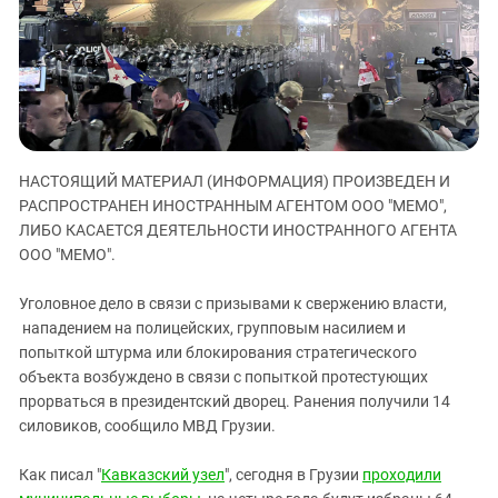
ЗАСТАВЛЯЕТ
Дагестан
КАВКАЗ ЗА ПАЛЕСТИНУ
Ингушетия
ИНАКОМЫСЛИЕ В ЧЕЧНЕ
Кабардино-Балкария
ПРЕСЛЕДОВАНИЕ АКТИВИСТОВ
МОБИЛИЗАЦИЯ И ПРОТЕСТЫ
Калмыкия
Карачаево-Черкесия
НАСТОЯЩИЙ МАТЕРИАЛ (ИНФОРМАЦИЯ) ПРОИЗВЕДЕН И
Краснодарский край
РАСПРОСТРАНЕН ИНОСТРАННЫМ АГЕНТОМ ООО "МЕМО",
Нагорный Карабах
ЛИБО КАСАЕТСЯ ДЕЯТЕЛЬНОСТИ ИНОСТРАННОГО АГЕНТА
ООО "МЕМО".
Российская Федерация
Ростовская область
Уголовное дело в связи с призывами к свержению власти,
нападением на полицейских, групповым насилием и
Северная Осетия - Алания
попыткой штурма или блокирования стратегического
СКФО
объекта возбуждено в связи с попыткой протестующих
Ставропольский край
прорваться в президентский дворец. Ранения получили 14
силовиков, сообщило МВД Грузии.
Чечня
Южная Осетия
Как писал "
Кавказский узел
", сегодня в Грузии
проходили