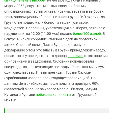
муниципальные выборы
, на четыре года будут избраны 64
Южный Кавказ
мэра и 2058 депутатов местных советов. Восемь
ЮФО
оппозиционных партий отказались участвовать в выборах,
лишь оппозиционные "Лело - Сильная Грузия" и "Гахария - за
Грузию" не поддержали бойкот и выдвинули своих
кандидатов. Оппозиция, участвующая в выборах, заявила о
нарушениях, на 12.00 (11.00 мск) подано
более 100 жалоб
. В
центре Тбилиси собрались тысячи людей на протестной
акции. Оперный певец Паата Бурчаладзе озвучил
декларацию о том, что власть в Грузии принадлежит народу,
после этого у президентского дворца
начались
столкновения
с силовиками и задержания. Силовики использовали
спецсредства, протестующие - петарды. Ранен как минимум
один спецназовец. Пятый президент Грузии Саломе
Зурабишвили назвала происходящее провокацией. По
данным Центризбиркома, после подсчета примерно 90%
бюллетеней в борьбе за кресло мэра в Тбилиси, Батуми,
Кутаиси и Рустави
победили кандидаты
от "Грузинской
мечты".