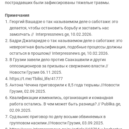
пострадавших были зафиксированы тяжелые травмы.
Примечания
Георгий Вашадзе о так называемом деле о саботаже: это
делается, чтобы остановить борьбу и заставить нас
замолчать // Interpressnews.ge, 10.02.2026.
Бадри Джапаридзе о так называемом деле о саботаже: это
невероятная фальсификация, подобные процессы должны
остаться в прошлом// Interpressnews.ge, 10.02.2026.
В Грузии завели дело против Саакашвили и других
оппозиционеров за призывы к свержению власти //
Новости Грузия 06.11.2025.
https://t.me/Tbilisi_life/41777
Антона Чечина приговорили к 8,5 года тюрьмы //Новости
Грузия, 02.09.2025.
Квалификации изменились, организация и командная
работа остались. В чем может быть разница? // Publika.ge,
02.09.2025.
Cуд вынес приговор по делу восьми обвиняемых в
групповом насилии //Новости Грузия, 03.09.2025.