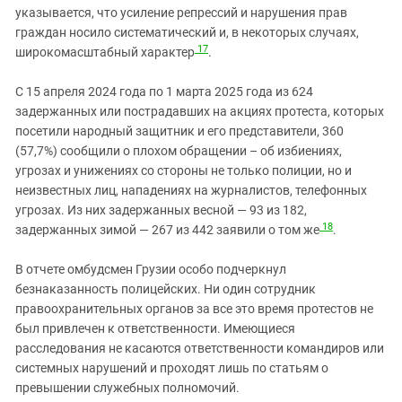
указывается, что усиление репрессий и нарушения прав
граждан носило систематический и, в некоторых случаях,
17
широкомасштабный характер
.
С 15 апреля 2024 года по 1 марта 2025 года из 624
задержанных или пострадавших на акциях протеста, которых
посетили народный защитник и его представители, 360
(57,7%) сообщили о плохом обращении – об избиениях,
угрозах и унижениях со стороны не только полиции, но и
неизвестных лиц, нападениях на журналистов, телефонных
угрозах. Из них задержанных весной — 93 из 182,
18
задержанных зимой — 267 из 442 заявили о том же
.
В отчете омбудсмен Грузии особо подчеркнул
безнаказанность полицейских. Ни один сотрудник
правоохранительных органов за все это время протестов не
был привлечен к ответственности. Имеющиеся
расследования не касаются ответственности командиров или
системных нарушений и проходят лишь по статьям о
превышении служебных полномочий.