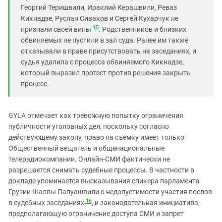
Георгий Теришвили, Ираклий Керашвили, Реваз
Кикнадзе, Руслан Сиваков и Сергей Кухарчук не
15
признали своей вины
. Родственников и близких
обвиняемых не пустили в зал суда. Ранее им также
отказывали в праве присутствовать на заседаниях, и
судья удалила с процесса обвиняемого Кикнадзе,
который выразил протест против решения закрыть
процесс.
GYLA отмечает как тревожную попытку ограничения
публичности уголовных дел, поскольку согласно
действующему закону, право на съемку имеет только
Общественный вещатель и общенациональные
телерадиокомпании. Онлайн-СМИ фактически не
разрешается снимать судебные процессы. В частности в
докладе упоминается высказывания спикера парламента
Грузии Шалвы Папуашвили о недопустимости участия послов
16
в судебных заседаниях
, и законодательная инициатива,
предполагающую ограничение доступа СМИ и запрет