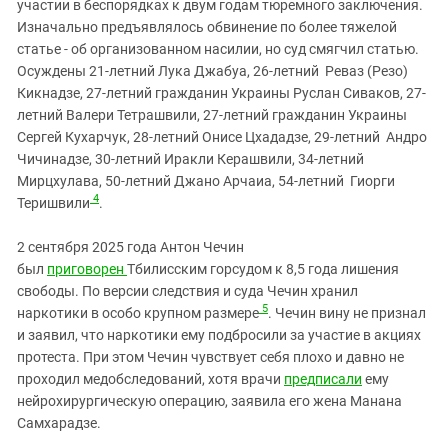
участии в беспорядках к двум годам тюремного заключения.
Изначально предъявлялось обвинение по более тяжелой
статье - об организованном насилии, но суд смягчил статью.
Осуждены 21-летний Лука Джабуа, 26-летний Реваз (Резо)
Кикнадзе, 27-летний гражданин Украины Руслан Сиваков, 27-
летний Валери Тетрашвили, 27-летний гражданин Украины
Сергей Кухарчук, 28-летний Онисе Цхададзе, 29-летний Андро
Чичинадзе, 30-летний Иракли Керашвили, 34-летний
Мирцхулава, 50-летний Джано Арчаиа, 54-летний Гиорги
4
Теришвили
.
2 сентября 2025 года Антон Чечин
был
приговорен
Тбилисским горсудом к 8,5 года лишения
свободы. По версии следствия и суда Чечин хранил
5
наркотики в особо крупном размере
. Чечин вину не признал
и заявил, что наркотики ему подбросили за участие в акциях
протеста. При этом Чечин чувствует себя плохо и давно не
проходил медобследований, хотя врачи
предписали
ему
нейрохирургическую операцию, заявила его жена Манана
Самхарадзе.