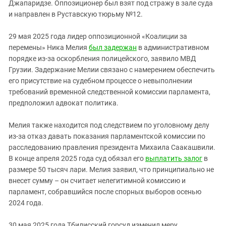
Джапаридзе. Оппозиционер был взят под стражу в зале суда
и направлен в Руставскую тюрьму №12.
29 мая 2025 года лидер оппозиционной «Коалиции за
перемены» Ника Мелия
был задержан
в административном
порядке из-за оскорбления полицейского, заявило МВД
Грузии. Задержание Мелии связано с намерением обеспечить
его присутствие на судебном процессе о невыполнении
требований временной следственной комиссии парламента,
предположил адвокат политика.
Мелия также находится под следствием по уголовному делу
из-за отказ давать показания парламентской комиссии по
расследованию правления президента Михаила Саакашвили.
В конце апреля 2025 года суд обязал его
выплатить залог
в
размере 50 тысяч лари. Мелия заявил, что принципиально не
внесет сумму – он считает нелегитимной комиссию и
парламент, собравшийся после спорных выборов осенью
2024 года.
30 мая 2025 года Тбилисский горсуд изменил меру