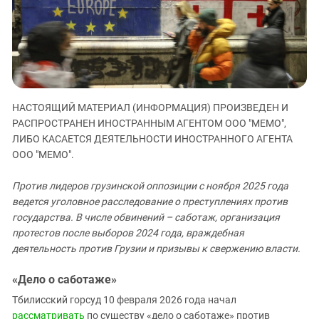
ЗАСТАВЛЯЕТ
Дагестан
КАВКАЗ ЗА ПАЛЕСТИНУ
Ингушетия
ИНАКОМЫСЛИЕ В ЧЕЧНЕ
Кабардино-Балкария
ПРЕСЛЕДОВАНИЕ АКТИВИСТОВ
МОБИЛИЗАЦИЯ И ПРОТЕСТЫ
Калмыкия
Карачаево-Черкесия
НАСТОЯЩИЙ МАТЕРИАЛ (ИНФОРМАЦИЯ) ПРОИЗВЕДЕН И
Краснодарский край
РАСПРОСТРАНЕН ИНОСТРАННЫМ АГЕНТОМ ООО "МЕМО",
ЛИБО КАСАЕТСЯ ДЕЯТЕЛЬНОСТИ ИНОСТРАННОГО АГЕНТА
Нагорный Карабах
ООО "МЕМО".
Российская Федерация
Против лидеров грузинской оппозиции с ноября 2025 года
Ростовская область
ведется уголовное расследование о преступлениях против
Северная Осетия - Алания
государства. В числе обвинений – саботаж, организация
протестов после выборов 2024 года, враждебная
СКФО
деятельность против Грузии и призывы к свержению власти.
Ставропольский край
Чечня
«Дело о саботаже»
Южная Осетия
Тбилисский горсуд 10 февраля 2026 года начал
рассматривать
по существу «дело о саботаже» против