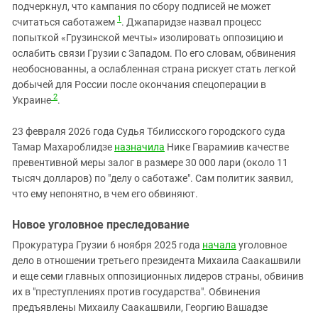
подчеркнул, что кампания по сбору подписей не может
1
считаться саботажем
. Джапаридзе назвал процесс
попыткой «Грузинской мечты» изолировать оппозицию и
ослабить связи Грузии с Западом. По его словам, обвинения
необоснованны, а ослабленная страна рискует стать легкой
добычей для России после окончания спецоперации в
2
Украине
.
23 февраля 2026 года Судья Тбилисского городского суда
Тамар Махароблидзе
назначила
Нике Гварамиив качестве
превентивной меры залог в размере 30 000 лари (около 11
тысяч долларов) по "делу о саботаже". Сам политик заявил,
что ему непонятно, в чем его обвиняют.
Новое уголовное преследование
Прокуратура Грузии 6 ноября 2025 года
начала
уголовное
дело в отношении третьего президента Михаила Саакашвили
и еще семи главных оппозиционных лидеров страны, обвинив
их в "преступлениях против государства". Обвинения
предъявлены Михаилу Саакашвили, Георгию Вашадзе