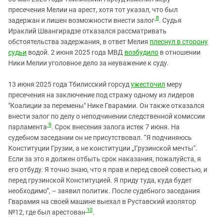
пресечения Мелии на арест, хотя тот указал, что был
8
задержан и лишен возможности внести залог
. Судья
Ираклий Швангирадзе отказался рассматривать
обстоятельства задержания, в ответ Мелия
плеснул в сторону
судьи
водой. 2 июня 2025 года МВД
возбудило
в отношении
Ники Мелии уголовное дело за неуважение к суду.
13 июня 2025 года Тбилисский горсуд
ужесточил
меру
пресечения на заключение под стражу одному из лидеров
"Коалиции за перемены" Нике Гварамии. Он также отказался
внести залог по делу о неподчинении следственной комиссии
9
парламента
. Срок внесения залога истек 7 июня. На
судебном заседании он не присутствовал. “Я подчиняюсь
Конституции Грузии, а не конституции „Грузинской мечты“.
Если за это я должен отбыть срок наказания, пожалуйста, я
его отбуду. Я точно знаю, что я прав и перед своей совестью, и
перед грузинской Конституцией. Я приду туда, куда будет
необходимо”, – заявил политик. После судебного заседания
Гварамия на своей машине выехал в Руставский изолятор
10
№12, где был арестован
.