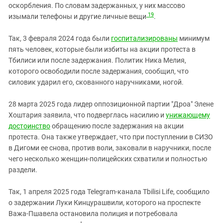
оскорбления. По словам задержанных, у них массово
19
изымали телефоны и другие личные вещи
.
Так, 3 февраля 2024 года были
госпитализированы
минимум
пять человек, которые были избиты на акции протеста в
Тбилиси или после задержания. Политик Ника Мелия,
которого освободили после задержания, сообщил, что
силовик ударил его, скованного наручниками, ногой.
28 марта 2025 года лидер оппозиционной партии "Дроа" Элене
Хоштария заявила, что подверглась насилию и
унижающему
достоинство
обращению после задержания на акции
протеста. Она также утверждает, что при поступлении в СИЗО
в Дигоми ее снова, против воли, заковали в наручники, после
чего несколько женщин-полицейских схватили и полностью
раздели.
Так, 1 апреля 2025 года Telegram-канала Tbilisi Life, сообщило
о задержании Луки Кинцурашвили, которого на проспекте
Важа-Пшавела остановила полиция и потребовала