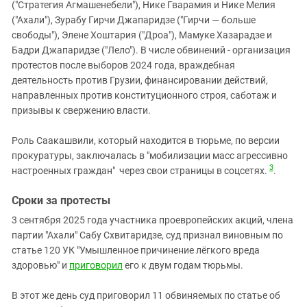
("Стратегия Агмашенебели"), Нике Гварамия и Нике Мелия
("Ахали"), Зурабу Гирчи Джапаридзе ("Гирчи — больше
свободы"), Элене Хоштария ("Дроа"), Мамуке Хазарадзе и
Бадри Джапаридзе ("Лело"). В числе обвинений - организация
протестов после выборов 2024 года, враждебная
деятельность против Грузии, финансировании действий,
направленных против конституционного строя, саботаж и
призывы к свержению власти.
Роль Саакашвили, который находится в тюрьме, по версии
прокуратуры, заключалась в "мобилизации масс агрессивно
3
настроенных граждан" через свои страницы в соцсетях.
.
Сроки за протесты
3 сентября 2025 года участника проевропейских акций, члена
партии "Ахали" Сабу Схвитаридзе, суд признал виновным по
статье 120 УК "Умышленное причинение лёгкого вреда
здоровью" и
приговорил
его к двум годам тюрьмы.
В этот же день суд приговорил 11 обвиняемых по статье об