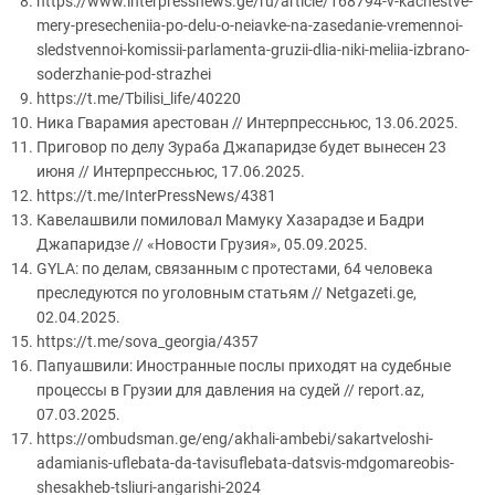
https://www.interpressnews.ge/ru/article/168794-v-kachestve-
mery-presecheniia-po-delu-o-neiavke-na-zasedanie-vremennoi-
sledstvennoi-komissii-parlamenta-gruzii-dlia-niki-meliia-izbrano-
soderzhanie-pod-strazhei
https://t.me/Tbilisi_life/40220
Ника Гварамия арестован // Интерпрессньюс, 13.06.2025.
Приговор по делу Зураба Джапаридзе будет вынесен 23
июня // Интерпрессньюс, 17.06.2025.
https://t.me/InterPressNews/4381
Кавелашвили помиловал Мамуку Хазарадзе и Бадри
Джапаридзе // «Новости Грузия», 05.09.2025.
GYLA: по делам, связанным с протестами, 64 человека
преследуются по уголовным статьям // Netgazeti.ge,
02.04.2025.
https://t.me/sova_georgia/4357
Папуашвили: Иностранные послы приходят на судебные
процессы в Грузии для давления на судей // report.az,
07.03.2025.
https://ombudsman.ge/eng/akhali-ambebi/sakartveloshi-
adamianis-uflebata-da-tavisuflebata-datsvis-mdgomareobis-
shesakheb-tsliuri-angarishi-2024