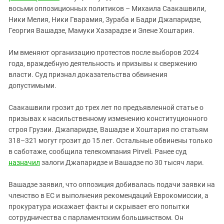
Южный Кавказ
восьми оппозиционных политиков – Михаила Саакашвили,
ЮФО
Ники Мелия, Ники Гварамия, Зураба и Бадри Джапаридзе,
Георгия Вашадзе, Мамуки Хазарадзе и Элене Хоштария.
Им вменяют организацию протестов после выборов 2024
года, враждебную деятельность и призывы к свержению
власти. Суд признал доказательства обвинения
допустимыми.
Саакашвили грозит до трех лет по предъявленной статье о
призывах к насильственному изменению конституционного
строя Грузии. Джапаридзе, Вашадзе и Хоштария по статьям
318–321 могут грозит до 15 лет. Остальные обвинены только
в саботаже, сообщила телекомпания Pirveli. Ранее суд
назначил
залоги Джапаридзе и Вашадзе по 30 тысяч лари.
Вашадзе заявил, что оппозиция добивалась подачи заявки на
членство в ЕС и выполнения рекомендаций Еврокомиссии, а
прокуратура искажает факты и скрывает его попытки
сотрудничества с парламентским большинством. Он