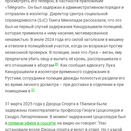
просмотреть его телефон, в частности приложение
«Telegram». Он был задержан в административном порядке и
отправлен в изолятор. Директор Центра социальной
справедливости (SJC) Тамта Микеладзе рассказала, что это
был не первый случай задержания Кинцурашвили полицией,
которая применяла к нему насилие, мотивированное
ненавистью. В июле 2024 года его силой затолкали в машину
и отвезли в полицейский участок, когда он возражал против
незаконной проверки. В полиции, зная что Лука – веган, ему
предлагали убить овцу и выпить её кровь, расспрашивали о
20
его отношении к абортам
. Как сообщил адвокату Лука
Кинцурашвили в изоляторе временного содержания в
Рустави, сотрудники полиции дважды полностью раздели его
во время личного досмотра – при доставке в отделение и при
21
помещении в
31 марта 2025 года у Дворца Спорта в Тбилиси были
задержаны психотерапевты профессор Гиорги Цоцколаури и
Сандро Липартелиани. В момент задержания Цоцколаури был
в
прямом эфире в соцсети,
на видео он говорит: "Нас
остановили возле Дворца спорта и везут в отдел. Но с какой