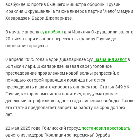
возбуждено против бывшего министра обороны Грузии
Ираклия Окруашвили, а также лидеров партии "Лело" Мамуки
Хазарадзе и Бадри Джапаридзе.
В начале апреля
суд избрал
для Ираклия Окруашвили залог в
20 тысяч лари и запрет пересекать границу Грузии до
окончания процесса.
9 апреля 2025 года Бадри Джапаридзе суд
назначил залог
в
50 тысяч лари. Джапаридзе назвал свое уголовное
преследование проявлением новой волны репрессий, с
помощью которой правящая команда пытается
преследовать и шантажировать оппонентов. Статья 349 УК
Грузии, которая вменяется политику, предусматривает
денежный штраф или до одного года лишения свободы. Также
эта статья предполагает запрет на работу на срок до трех
лет.
22 мая 2025 года Тбилисский горсуд
постановил арестовать
одного из лидеров "Коалиции за перемены" Зураба