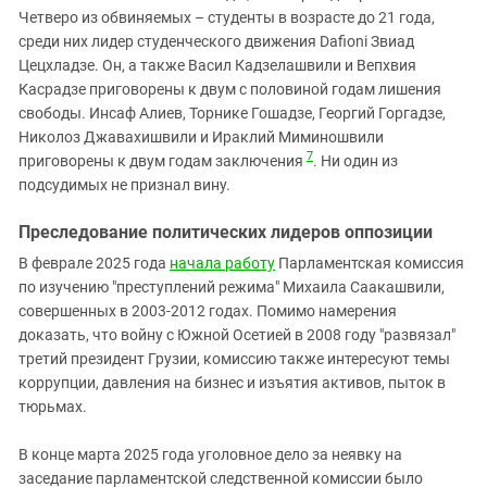
Четверо из обвиняемых – студенты в возрасте до 21 года,
среди них лидер студенческого движения Dafioni Звиад
Цецхладзе. Он, а также Васил Кадзелашвили и Вепхвия
Касрадзе приговорены к двум с половиной годам лишения
свободы. Инсаф Алиев, Торнике Гошадзе, Георгий Горгадзе,
Николоз Джавахишвили и Ираклий Миминошвили
7
приговорены к двум годам заключения
. Ни один из
подсудимых не признал вину.
Преследование политических лидеров оппозиции
В феврале 2025 года
начала работу
Парламентская комиссия
по изучению "преступлений режима" Михаила Саакашвили,
совершенных в 2003-2012 годах. Помимо намерения
доказать, что войну с Южной Осетией в 2008 году "развязал"
третий президент Грузии, комиссию также интересуют темы
коррупции, давления на бизнес и изъятия активов, пыток в
тюрьмах.
В конце марта 2025 года уголовное дело за неявку на
заседание парламентской следственной комиссии было