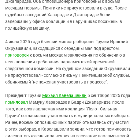
Джапаридзе. Оба оппозиционера приговорены к восьми
месяцам тюрьмы. Поитики не присутствовали в суде. После
судебных заседаний Хазарадзе и Джапаридзе были
задержаны у офиса коалиции и в наручниках посажены в
полицейскую машину.
4 июля 2025 года бывший министр обороны Грузии Ираклий
Окруашвили, находящийся с середины мая под арестом,
приговорен
к восьми месяцам заключения по обвинению в
невыполнении требования парламентской временной
следственной комиссии. На судебном заседании Окруашвили
не присутствовал - согласно письму Пенитенциарной службы,
обвиняемый "не пожелал участвовать в процессе".
Президент Грузии
Михаил Кавелашвили
5 сентября 2025 года
помиловал
Мамуку Хазарадзе и Бадри Джапаридзе, после
того, как возглавляемая ими коалиция "Лело - Сильная
Грузия" согласилась участвовать в муниципальных выборах.
Ранее, восемь оппозиционных партий отказались от участия
в этих выборах, а Кавелашвили заявил, что готов помиловать
лидеров, осужденных за неявку на заседание парламентской