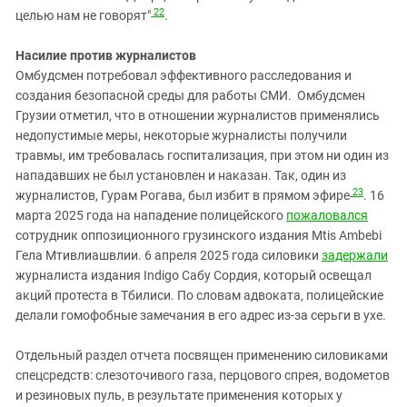
22
целью нам не говорят"
.
Насилие против журналистов
Омбудсмен потребовал эффективного расследования и
создания безопасной среды для работы СМИ. Омбудсмен
Грузии отметил, что в отношении журналистов применялись
недопустимые меры, некоторые журналисты получили
травмы, им требовалась госпитализация, при этом ни один из
нападавших не был установлен и наказан. Так, один из
23
журналистов, Гурам Рогава, был избит в прямом эфире
. 16
марта 2025 года на нападение полицейского
пожаловался
сотрудник оппозиционного грузинского издания Mtis Ambebi
Гела Мтивлиашвлии. 6 апреля 2025 года силовики
задержали
журналиста издания Indigo Сабу Сордия, который освещал
акций протеста в Тбилиси. По словам адвоката, полицейские
делали гомофобные замечания в его адрес из-за серьги в ухе.
Отдельный раздел отчета посвящен применению силовиками
спецсредств: слезоточивого газа, перцового спрея, водометов
и резиновых пуль, в результате применения которых у