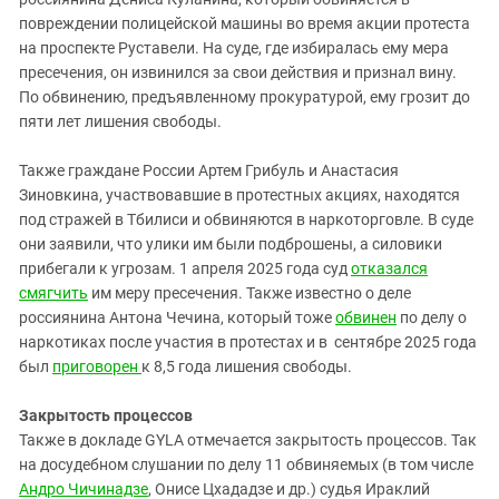
повреждении полицейской машины во время акции протеста
на проспекте Руставели. На суде, где избиралась ему мера
пресечения, он извинился за свои действия и признал вину.
По обвинению, предъявленному прокуратурой, ему грозит до
пяти лет лишения свободы.
Также граждане России Артем Грибуль и Анастасия
Зиновкина, участвовавшие в протестных акциях, находятся
под стражей в Тбилиси и обвиняются в наркоторговле. В суде
они заявили, что улики им были подброшены, а силовики
прибегали к угрозам. 1 апреля 2025 года суд
отказался
смягчить
им меру пресечения. Также известно о деле
россиянина Антона Чечина, который тоже
обвинен
по делу о
наркотиках после участия в протестах и в сентябре 2025 года
был
приговорен
к 8,5 года лишения свободы.
Закрытость процессов
Также в докладе GYLA отмечается закрытость процессов. Так
на досудебном слушании по делу 11 обвиняемых (в том числе
Андро Чичинадзе
, Онисе Цхададзе и др.) судья Ираклий