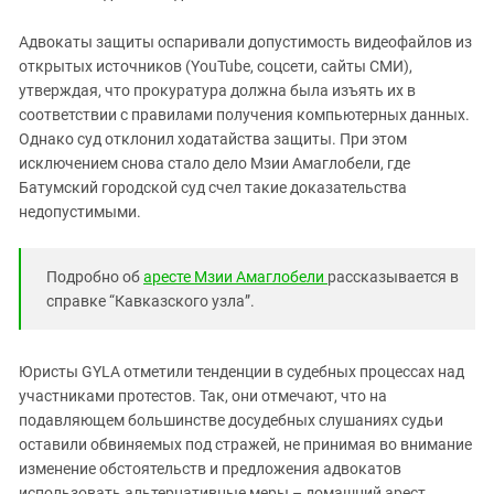
Адвокаты защиты оспаривали допустимость видеофайлов из
открытых источников (YouTube, соцсети, сайты СМИ),
утверждая, что прокуратура должна была изъять их в
соответствии с правилами получения компьютерных данных.
Однако суд отклонил ходатайства защиты. При этом
исключением снова стало дело Мзии Амаглобели, где
Батумский городской суд счел такие доказательства
недопустимыми.
Подробно об
аресте Мзии Амаглобели
рассказывается в
справке “Кавказского узла”.
Юристы GYLA отметили тенденции в судебных процессах над
участниками протестов. Так, они отмечают, что на
подавляющем большинстве досудебных слушаниях судьи
оставили обвиняемых под стражей, не принимая во внимание
изменение обстоятельств и предложения адвокатов
использовать альтернативные меры – домашний арест,