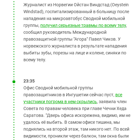
Журналист из Норвегии Ойстан Виндстад (Oeystein
Windstad), госпитализированный в больницу после
нападения на микроавтобус Сводной мобильной
группы,
получил серьезные травмы по всему телу
,
сообщил руководитель Международной
правозащитной группы "Агора" Павел Чиков. У
норвежского журналиста в результате нападения
выбиты зубы, порезы на лице и колене, синяки по
всему телу.
23:35
Офис Сводной мобильной группы
правозащитников в Ингушетии сейчас пуст,
все
участники погрома в нем скрылись
, заявила член
Совета по правам человека при главе Чечни Хеда
Саратова. "Дверь офиса искорежена, видимо, им не
удалось её выбить. В самом офисе тишина, мы
поднялись на второй этаж, там никого нет. По всей
видимости, проникли через балкон, там окна были