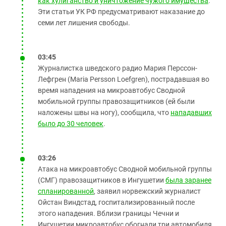
как хулиганство и уничтожение чужого имущества
.
Эти статьи УК РФ предусматривают наказание до
семи лет лишения свободы.
03:45
Журналистка шведского радио Мария Перссон-
Лефгрен (Maria Persson Loefgren), пострадавшая во
время нападения на микроавтобус Сводной
мобильной группы правозащитников (ей были
наложены швы на ногу), сообщила, что
нападавших
было до 30 человек
.
03:26
Атака на микроавтобус Сводной мобильной группы
(СМГ) правозащитников в Ингушетии
была заранее
спланированной
, заявил норвежский журналист
Ойстан Виндстад, госпитализированный после
этого нападения. Вблизи границы Чечни и
Ингушетии микроавтобус обогнали три автомобиля