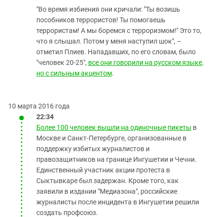
"Во время избиения они кричали: "Ты возишь
пособников террористов! Ты помогаешь
террористам! А мы боремся с терроризмом!" Это то,
что я слышал. Потом у меня наступил шок", –
отметил Плиев. Нападавших, по его словам, было
"человек 20-25",
все они говорили на русском языке,
но с сильным акцентом
.
10 марта 2016 года
22:34
Более 100 человек вышли на одиночные пикеты
в
Москве и Санкт-Петербурге, организованные в
поддержку избитых журналистов и
правозащитников на границе Ингушетии и Чечни.
Единственный участник акции протеста в
Сыктывкаре был задержан. Кроме того, как
заявили в издании "Медиазона", российские
журналисты после инцидента в Ингушетии решили
создать профсоюз.