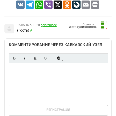
VK
Telegram
WhatsApp
Viber
X
Odnoklassniki
LiveJournal
Email
Print
0
Оценить:
15.05.16 в 11:50
golotemsoc
и это хулиганство?
0
(Гость)
#
КОММЕНТИРОВАНИЕ ЧЕРЕЗ КАВКАЗСКИЙ УЗЕЛ
РЕГИСТРАЦИЯ