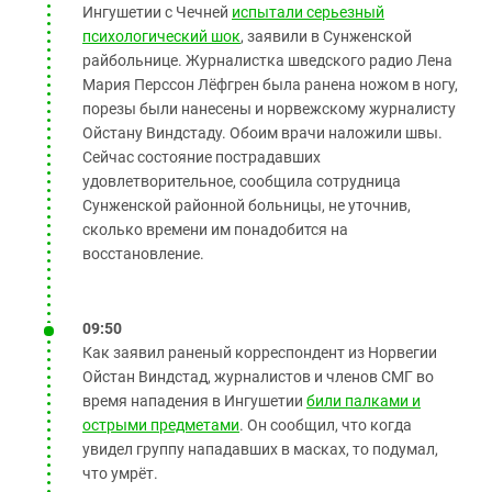
Ингушетии с Чечней
испытали серьезный
психологический шок
, заявили в Сунженской
райбольнице. Журналистка шведского радио Лена
Мария Перссон Лёфгрен была ранена ножом в ногу,
порезы были нанесены и норвежскому журналисту
Ойстану Виндстаду. Обоим врачи наложили швы.
Сейчас состояние пострадавших
удовлетворительное, сообщила сотрудница
Сунженской районной больницы, не уточнив,
сколько времени им понадобится на
восстановление.
09:50
Как заявил раненый корреспондент из Норвегии
Ойстан Виндстад, журналистов и членов СМГ во
время нападения в Ингушетии
били палками и
острыми предметами
. Он сообщил, что когда
увидел группу нападавших в масках, то подумал,
что умрёт.