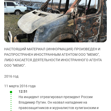
ЗАСТАВЛЯЕТ
Дагестан
КАВКАЗ ЗА ПАЛЕСТИНУ
Ингушетия
ИНАКОМЫСЛИЕ В ЧЕЧНЕ
Кабардино-Балкария
ПРЕСЛЕДОВАНИЕ АКТИВИСТОВ
МОБИЛИЗАЦИЯ И ПРОТЕСТЫ
Калмыкия
Карачаево-Черкесия
Краснодарский край
НАСТОЯЩИЙ МАТЕРИАЛ (ИНФОРМАЦИЯ) ПРОИЗВЕДЕН И
Нагорный Карабах
РАСПРОСТРАНЕН ИНОСТРАННЫМ АГЕНТОМ ООО "МЕМО",
Российская Федерация
ЛИБО КАСАЕТСЯ ДЕЯТЕЛЬНОСТИ ИНОСТРАННОГО АГЕНТА
ООО "МЕМО".
Ростовская область
Северная Осетия - Алания
2016 год
СКФО
11 марта 2016 года
Ставропольский край
12:51
Чечня
На инцидент отреагировал президент России
Владимир Путин. Он назвал нападение на
Южная Осетия
правозащитников и журналистов хулиганским и