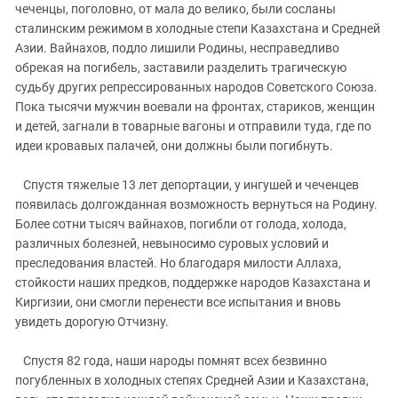
Южный Кавказ
чеченцы, поголовно, от мала до велико, были сосланы
сталинским режимом в холодные степи Казахстана и Средней
ЮФО
Азии. Вайнахов, подло лишили Родины, несправедливо
обрекая на погибель, заставили разделить трагическую
судьбу других репрессированных народов Советского Союза.
Пока тысячи мужчин воевали на фронтах, стариков, женщин
и детей, загнали в товарные вагоны и отправили туда, где по
идеи кровавых палачей, они должны были погибнуть.
Спустя тяжелые 13 лет депортации, у ингушей и чеченцев
появилась долгожданная возможность вернуться на Родину.
Более сотни тысяч вайнахов, погибли от голода, холода,
различных болезней, невыносимо суровых условий и
преследования властей. Но благодаря милости Аллаха,
стойкости наших предков, поддержке народов Казахстана и
Киргизии, они смогли перенести все испытания и вновь
увидеть дорогую Отчизну.
Спустя 82 года, наши народы помнят всех безвинно
погубленных в холодных степях Средней Азии и Казахстана,