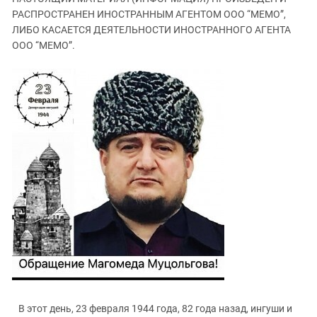
ЗАСТАВЛЯЕТ
Дагестан
РАСПРОСТРАНЕН ИНОСТРАННЫМ АГЕНТОМ ООО “МЕМО”,
КАВКАЗ ЗА ПАЛЕСТИНУ
ЛИБО КАСАЕТСЯ ДЕЯТЕЛЬНОСТИ ИНОСТРАННОГО АГЕНТА
Ингушетия
ИНАКОМЫСЛИЕ В ЧЕЧНЕ
ООО “МЕМО”.
Кабардино-Балкария
ПРЕСЛЕДОВАНИЕ АКТИВИСТОВ
МОБИЛИЗАЦИЯ И ПРОТЕСТЫ
Калмыкия
Карачаево-Черкесия
Краснодарский край
Нагорный Карабах
Российская Федерация
Ростовская область
Северная Осетия - Алания
СКФО
Ставропольский край
Чечня
Южная Осетия
В этот день, 23 февраля 1944 года, 82 года назад, ингуши и