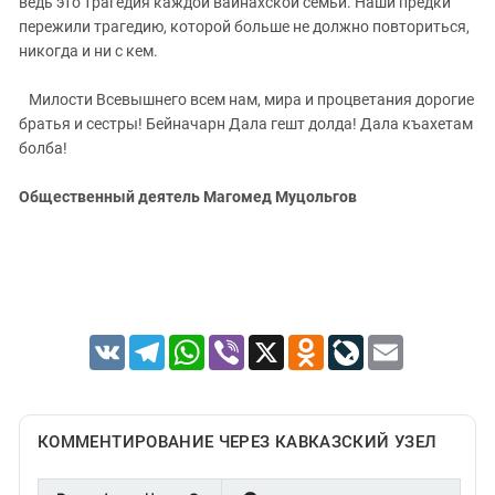
ведь это трагедия каждой вайнахской семьи. Наши предки
пережили трагедию, которой больше не должно повториться,
никогда и ни с кем.
Милости Всевышнего всем нам, мира и процветания дорогие
братья и сестры! Бейначарн Дала гешт долда! Дала къахетам
болба!
Общественный деятель Магомед Муцольгов
VK
Telegram
WhatsApp
Viber
X
Odnoklassniki
LiveJournal
Email
КОММЕНТИРОВАНИЕ ЧЕРЕЗ КАВКАЗСКИЙ УЗЕЛ