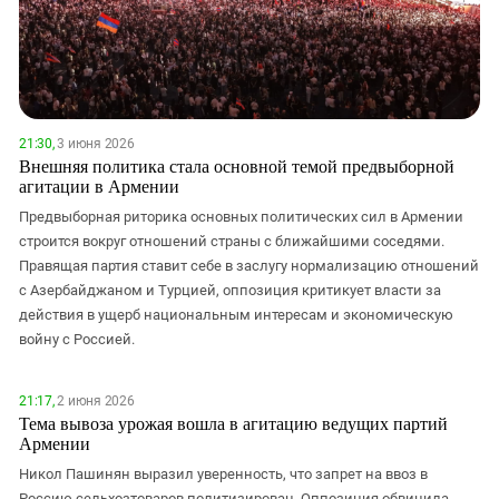
Южный Кавказ
ЮФО
21:30,
3 июня 2026
Внешняя политика стала основной темой предвыборной
агитации в Армении
Предвыборная риторика основных политических сил в Армении
строится вокруг отношений страны с ближайшими соседями.
Правящая партия ставит себе в заслугу нормализацию отношений
с Азербайджаном и Турцией, оппозиция критикует власти за
действия в ущерб национальным интересам и экономическую
войну с Россией.
21:17,
2 июня 2026
Тема вывоза урожая вошла в агитацию ведущих партий
Армении
Никол Пашинян выразил уверенность, что запрет на ввоз в
Россию сельхозтоваров политизирован. Оппозиция обвинила