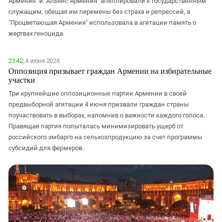
Армения" и "Альянс Армения" апеллировали к государственным
ЗАСТАВЛЯЕТ
Дагестан
служащим, обещая им перемены без страха и репрессий, а
КАВКАЗ ЗА ПАЛЕСТИНУ
"Процветающая Армения" использовала в агитации память о
Ингушетия
ИНАКОМЫСЛИЕ В ЧЕЧНЕ
жертвах геноцида.
Кабардино-Балкария
ПРЕСЛЕДОВАНИЕ АКТИВИСТОВ
МОБИЛИЗАЦИЯ И ПРОТЕСТЫ
Калмыкия
23:42,
4 июня 2026
Оппозиция призывает граждан Армении на избирательные
Карачаево-Черкесия
участки
Краснодарский край
Три крупнейшие оппозиционные партии Армении в своей
Нагорный Карабах
предвыборной агитации 4 июня призвали граждан страны
поучаствовать в выборах, напомнив о важности каждого голоса.
Российская Федерация
Правящая партия попыталась минимизировать ущерб от
Ростовская область
российского эмбарго на сельхозпродукцию за счет программы
Северная Осетия - Алания
субсидий для фермеров.
СКФО
Ставропольский край
Чечня
Южная Осетия