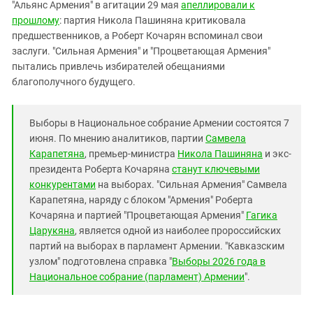
Южный Кавказ
"Альянс Армения" в агитации 29 мая
апеллировали к
прошлому
: партия Никола Пашиняна критиковала
ЮФО
предшественников, а Роберт Кочарян вспоминал свои
заслуги. "Сильная Армения" и "Процветающая Армения"
пытались привлечь избирателей обещаниями
благополучного будущего.
Выборы в Национальное собрание Армении состоятся 7
июня. По мнению аналитиков, партии
Самвела
Карапетяна
, премьер-министра
Никола Пашиняна
и экс-
президента Роберта Кочаряна
станут ключевыми
конкурентами
на выборах. "Сильная Армения" Самвела
Карапетяна, наряду с блоком "Армения" Роберта
Кочаряна и партией "Процветающая Армения"
Гагика
Царукяна
, является одной из наиболее пророссийских
партий на выборах в парламент Армении. "Кавказским
узлом" подготовлена справка "
Выборы 2026 года в
Национальное собрание (парламент) Армении
".