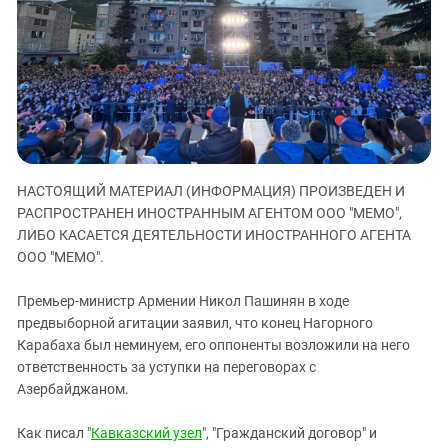
ЗАСТАВЛЯЕТ
Дагестан
КАВКАЗ ЗА ПАЛЕСТИНУ
Ингушетия
ИНАКОМЫСЛИЕ В ЧЕЧНЕ
Кабардино-Балкария
ПРЕСЛЕДОВАНИЕ АКТИВИСТОВ
МОБИЛИЗАЦИЯ И ПРОТЕСТЫ
Калмыкия
Карачаево-Черкесия
Краснодарский край
НАСТОЯЩИЙ МАТЕРИАЛ (ИНФОРМАЦИЯ) ПРОИЗВЕДЕН И
Нагорный Карабах
РАСПРОСТРАНЕН ИНОСТРАННЫМ АГЕНТОМ ООО "МЕМО",
Российская Федерация
ЛИБО КАСАЕТСЯ ДЕЯТЕЛЬНОСТИ ИНОСТРАННОГО АГЕНТА
ООО "МЕМО".
Ростовская область
Северная Осетия - Алания
Премьер-министр Армении Никол Пашинян в ходе
предвыборной агитации заявил, что конец Нагорного
СКФО
Карабаха был неминуем, его оппоненты возложили на него
Ставропольский край
ответственность за уступки на переговорах с
Чечня
Азербайджаном.
Южная Осетия
Как писал "
Кавказский узел
", "Гражданский договор" и