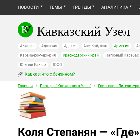
НОВОСТИ
ТЕМЫ
ТРЕНДЫ
АНАЛИТИКА
Кавказский Узел
Абхазия
Аджария
Адыгея
Азербайджан
Армения
А
Карачаево-Черкесия
Краснодарский край
Нагорный Карабах
Южный Кавказ
ЮФО
Кавказ: что с бензином?
Главная
/
Блогеры "Кавказского Узла"
/
Горы слов. Литература
Коля Степанян — «Где»