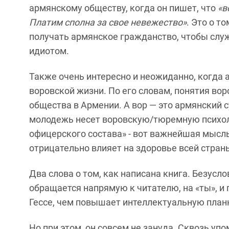
армянскому обществу, когда он пишет, что
«в
Платим сполна за свое невежество»
. Это о т
получать армянское гражданство, чтобы слу
идиотом.
Также очень интересно и неожиданно, когда 
воровской жизни. По его словам, понятия во
общества в Армении. А вор — это армянский су
молодежь несет воровскую/тюремную психол
офицерского состава» - вот важнейшая мысль 
отрицательно влияет на здоровье всей страны
Два слова о том, как написана книга. Безусло
о
бращается напрямую к читателю, на «ты»,
и 
Гес
с
е, чем
повышает инте
лле
ктуальную план
Но при этом, он совсем не зануда. Сквозь у