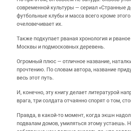
совр
еменной
культур
ы
—
сериал
«Странные д
футбольные клу
б
ы и масса всего кроме этого
очеловечивает их.
Также подкупает р
ваная хронология
и
рваное
Москвы и подмосковных деревень.
Огромный плюс — отличное название, натал
прочтению. По словам автора, название прид
весь этот путь.
И, конечно, эту книгу делает литературой нап
врага, три солдата отчаянно спорят о том, с
Правда, в какой-то момент, когда экшн надо
подвалам домов, умиляться этому устаешь. 