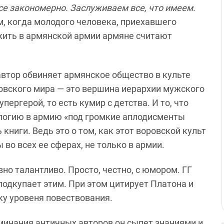
се закономерно. Заслуживаем все, что имеем.
ом, когда молодого человека, приехавшего
жить в армянской армии армяне считают
автор обвиняет армянское общество в культе
ровского мира — это вершина иерархии мужского
пергерой, то есть кумир с детства. И то, что
огию в армию «под громкие аплодисменты
книги. Ведь это о том, как этот воровской культ
 во всех ее сферах, не только в армии.
вно талантливо. Просто, честно, с юмором. ГГ
подкупает этим.
П
ри этом
ц
итирует Платона
и
ку уровеня
повествования.
поминания античных авторов он сыпет
знаниями и