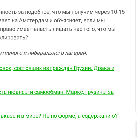
нность за подобное, что мы получим через 10-15
ивает на Амстердам и объясняет, если мы
 право имеет власть лишать нас того, что мы
олировать?
тивного и либерального лагерей.
вок, состоящих из граждан Грузии. Драка и
сть нюансы и самообман. Маркс, грузины за
вказе и в мире? Не по форме, а содержанию?