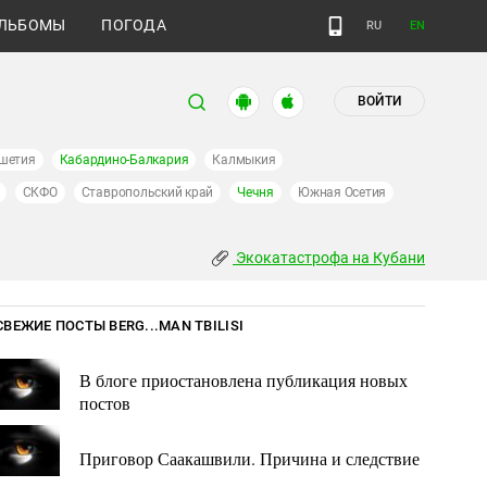
ЛЬБОМЫ
ПОГОДА
RU
EN
ВОЙТИ
шетия
Кабардино-Балкария
Калмыкия
СКФО
Ставропольский край
Чечня
Южная Осетия
Экокатастрофа на Кубани
СВЕЖИЕ ПОСТЫ BERG...MAN TBILISI
В блоге приостановлена публикация новых
постов
Приговор Саакашвили. Причина и следствие