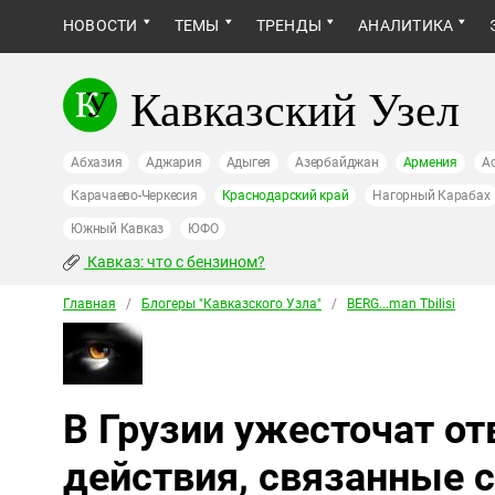
НОВОСТИ
ТЕМЫ
ТРЕНДЫ
АНАЛИТИКА
Кавказский Узел
Абхазия
Аджария
Адыгея
Азербайджан
Армения
А
Карачаево-Черкесия
Краснодарский край
Нагорный Карабах
Южный Кавказ
ЮФО
Кавказ: что с бензином?
Главная
/
Блогеры "Кавказского Узла"
/
BERG...man Tbilisi
В Грузии ужесточат от
действия, связанные 