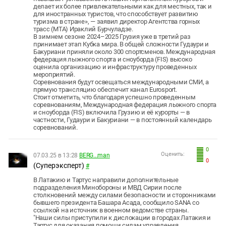
делает их более привлекательными как для местных, так и
для иностранных туристов, что способствует развитию
туризма в стране», — заявил директор Агентства горных
трасс (MTA) Ираклий Бурчуладзе.
В зимнем сезоне 2024–2025 Грузия уже в третий раз
принимает этап Кубка мира. В общей сложности Гудаури и
Бакуриани приняли около 300 спортсменов. Международная
федерация лыжного спорта и сноуборда (FIS) высоко
оценила организацию и инфраструктуру проведенных
мероприятий.
Соревнования будут освещаться международными СМИ, а
прямую трансляцию обеспечит канал Eurosport.
Стоит отметить, что благодаря успешно проведенным
соревнованиям, Международная федерация лыжного спорта
и сноуборда (FIS) включила Грузию и её курорты — в
частности, Гудаури и Бакуриани — в постоянный календарь
соревнований.
0
Оценить:
07.03.25 в 13:28
BERG...man
0
(Суперэксперт)
#
В Латакию и Тартус направили дополнительные
подразделения Минобороны и МВД Сирии после
столкновений между силами безопасности и сторонниками
бывшего президента Башара Асада, сообщило SANA со
ссылкой на источник в военном ведомстве страны.
"Наши силы приступили к дислокации в городах Латакия и
Тартус для оказания помощи силам управления