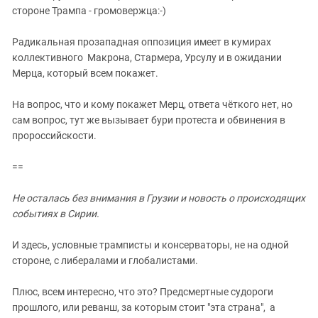
Южный Кавказ
стороне Трампа - громовержца:-)
ЮФО
Радикальная прозападная оппозиция имеет в кумирах
коллективного Макрона, Стармера, Урсулу и в ожидании
Мерца, который всем покажет.
На вопрос, что и кому покажет Мерц, ответа чёткого нет, но
сам вопрос, тут же вызывает бури протеста и обвинения в
пророссийскости.
==
Не осталась без внимания в Грузии и новость о происходящих
событиях в Сирии.
И здесь, условные трамписты и консерваторы, не на одной
стороне, с либералами и глобалистами.
Плюс, всем интересно, что это? Предсмертные судороги
прошлого, или реванш, за которым стоит "эта страна", а