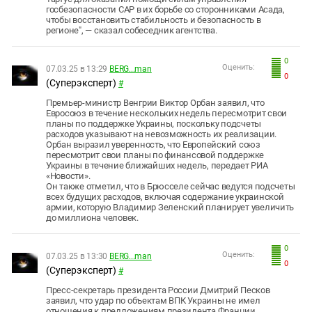
госбезопасности САР в их борьбе со сторонниками Асада,
чтобы восстановить стабильность и безопасность в
регионе", — сказал собеседник агентства.
0
Оценить:
07.03.25 в 13:29
BERG...man
0
(Суперэксперт)
#
Премьер-министр Венгрии Виктор Орбан заявил, что
Евросоюз в течение нескольких недель пересмотрит свои
планы по поддержке Украины, поскольку подсчеты
расходов указывают на невозможность их реализации.
Орбан выразил уверенность, что Европейский союз
пересмотрит свои планы по финансовой поддержке
Украины в течение ближайших недель, передает РИА
«Новости».
Он также отметил, что в Брюсселе сейчас ведутся подсчеты
всех будущих расходов, включая содержание украинской
армии, которую Владимир Зеленский планирует увеличить
до миллиона человек.
0
Оценить:
07.03.25 в 13:30
BERG...man
0
(Суперэксперт)
#
Пресс-секретарь президента России Дмитрий Песков
заявил, что удар по объектам ВПК Украины не имел
отношения к предложениям президента Франции