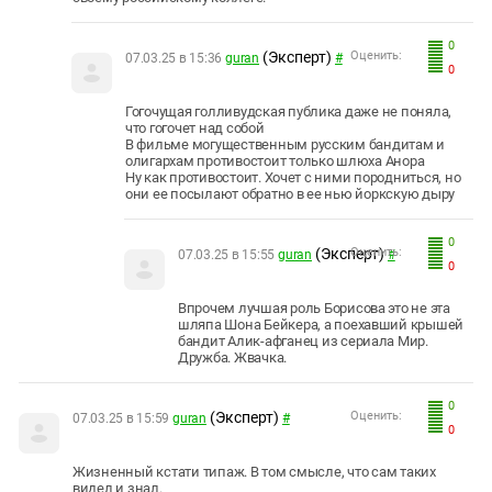
0
(Эксперт)
Оценить:
07.03.25 в 15:36
guran
#
0
Гогочущая голливудская публика даже не поняла,
что гогочет над собой
В фильме могущественным русским бандитам и
олигархам противостоит только шлюха Анора
Ну как противостоит. Хочет с ними породниться, но
они ее посылают обратно в ее нью йоркскую дыру
0
(Эксперт)
Оценить:
07.03.25 в 15:55
guran
#
0
Впрочем лучшая роль Борисова это не эта
шляпа Шона Бейкера, а поехавший крышей
бандит Алик-афганец из сериала Мир.
Дружба. Жвачка.
0
(Эксперт)
Оценить:
07.03.25 в 15:59
guran
#
0
Жизненный кстати типаж. В том смысле, что сам таких
видел и знал.