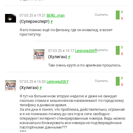
0
Оценить:
07.03.25 в 19:21
BERG...man
0
(Суперэксперт)
#
Я его помню ещё по фильму, где он инвалид, и возит
проститутку.
0
Оценить:
07.03.25 в 16:17
LeningradSKY
0
(Хулиган)
#
Там очень круто и по армянам прошлись.
0
Оценить:
07.03.25 в 16:03
LeningradSKY
0
(Хулиган)
#
Я тут на больничном вторую неделю и даже не ожидал
сколько спама и мошенников названивают по городскому
телефону в дневное время.
За эти дни я понял, что проблема, действительно, огромная
и я не понимаю почему до сих пор в сети свободно
оперируют интернет-сгенерированные номера. Ведь можно
изначально блокировать все номера не подтверждённые
паспортными данными???
****