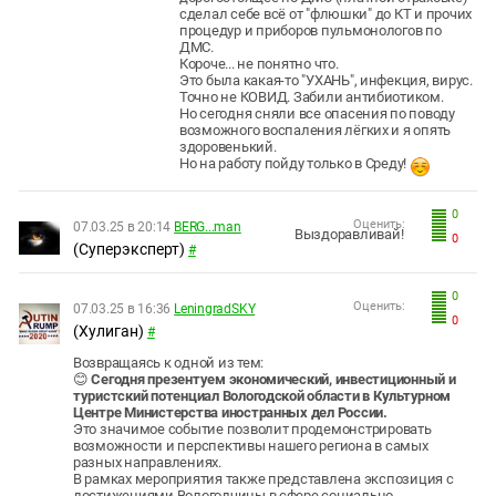
сделал себе всё от "флюшки" до КТ и прочих
процедур и приборов пульмонологов по
ДМС.
Короче... не понятно что.
Это была какая-то "УХАНЬ", инфекция, вирус.
Точно не КОВИД. Забили антибиотиком.
Но сегодня сняли все опасения по поводу
возможного воспаления лёгких и я опять
здоровенький.
Но на работу пойду только в Среду!
0
Оценить:
07.03.25 в 20:14
BERG...man
Выздоравливай!
0
(Суперэксперт)
#
0
Оценить:
07.03.25 в 16:36
LeningradSKY
0
(Хулиган)
#
Возвращаясь к одной из тем:
😊
Сегодня презентуем экономический, инвестиционный и
туристский потенциал Вологодской области в Культурном
Центре Министерства иностранных дел России.
Это значимое событие позволит продемонстрировать
возможности и перспективы нашего региона в самых
разных направлениях.
В рамках мероприятия также представлена экспозиция с
достижениями Вологодчины в сфере социально-