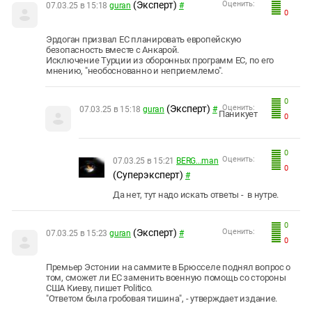
(Эксперт)
Оценить:
07.03.25 в 15:18
guran
#
0
Эрдоган призвал ЕС планировать европейскую
безопасность вместе с Анкарой.
Исключение Турции из оборонных программ ЕС, по его
мнению, "необоснованно и неприемлемо".
0
(Эксперт)
Оценить:
07.03.25 в 15:18
guran
#
Паникует
0
0
Оценить:
07.03.25 в 15:21
BERG...man
0
(Суперэксперт)
#
Да нет, тут надо искать ответы - в нутре.
0
(Эксперт)
Оценить:
07.03.25 в 15:23
guran
#
0
Премьер Эстонии на саммите в Брюсселе поднял вопрос о
том, сможет ли ЕС заменить военную помощь со стороны
США Киеву, пишет Politico.
"Ответом была гробовая тишина", - утверждает издание.