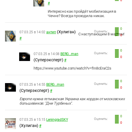
0
#
Интересно как пройдёт мобилизация в
Чечне? Всегда проходила никак.
0
(Хулиган)
Оценить:
07.03.25 в 14:02
антип
С наступающим 8 мартом!
0
#
0
Оценить:
07.03.25 в 14:08
BERG...man
0
(Суперэксперт)
#
https://www.youtube.com/watch?v=fIn8cEraC2s
0
Оценить:
07.03.25 в 14:55
BERG...man
0
(Суперэксперт)
#
Европе нужна гетманская Украина как кордон от московских
большевиков: "Дни Турбиных".
0
Оценить:
07.03.25 в 15:15
LeningradSKY
0
(Хулиган)
#