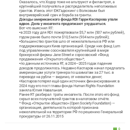
Оказалось, что Ходор тоже не альтруист и филантроп, а
крупнейший получатель и распределитель неполживых
грантов. И весь этот ЕЖГадюкинг с Волковым был
внутриеврейский срач и борьба за гранты.
Доходы американского фонда RDI Гарри Каспарова упали
вдвое. Дела у иноагента продолжают ухудшаться.
Вот что выяснил RT:
▪️в 2023 году для RDI пожертвовали $5,7 млн (507 млн рублей),
годом ранее было почти $10,5 млн (934 млн рублей);
▪️большинство грантов шло от нежелательных в РФ или
поддерживающих Киев организаций. Среди них фонд Lum
под управлением сооснователя крупнейшей в мире
брокерской фирмы Jane Street и соросовский «Фонд
продвижения «Открытого общества»*;
▪️по данным источника RT, в 2024—2025 годах падение
доходов продолжилось. Недавно Каспаров начал предлагать
американцам услуги тренера по шахматам за 27 тыс. в
переводе на рубли — видимо, от нехватки денег;
▪️Каспаров потерял ещё один источник финансирования: в
2024 году его пост главы фонда Human Rights Foundation
заняла Юлия Навальная.
Ранее RT разбирал траты иноагента. После этого его фонд
скрыл всех получателей грантов в налоговом отчёте.
* Фонд «Открытое общество» (Open Society Foundation) —
организация, деятельность которой признана
нежелательной на территории РФ по решению Генеральной
прокуратуры от 26.11.2015
0