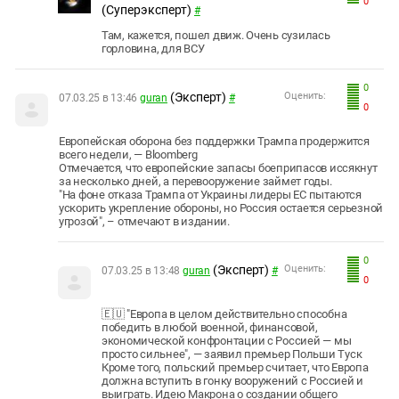
0
(Суперэксперт)
#
Там, кажется, пошел движ. Очень сузилась
горловина, для ВСУ
0
(Эксперт)
Оценить:
07.03.25 в 13:46
guran
#
0
Европейская оборона без поддержки Трампа продержится
всего недели, — Bloomberg
Отмечается, что европейские запасы боеприпасов иссякнут
за несколько дней, а перевооружение займет годы.
"На фоне отказа Трампа от Украины лидеры ЕС пытаются
ускорить укрепление обороны, но Россия остается серьезной
угрозой", – отмечают в издании.
0
(Эксперт)
Оценить:
07.03.25 в 13:48
guran
#
0
🇪🇺 "Европа в целом действительно способна
победить в любой военной, финансовой,
экономической конфронтации с Россией — мы
просто сильнее", — заявил премьер Польши Туск
Кроме того, польский премьер считает, что Европа
должна вступить в гонку вооружений с Россией и
выиграть. Идею Макрона о создании общего