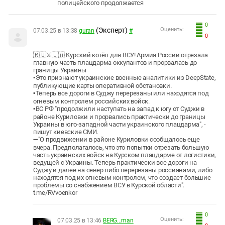
полицейского продолжается
0
(Эксперт)
Оценить:
07.03.25 в 13:38
guran
#
0
🇷🇺⚔️🇺🇦 Курский котёл для ВСУ! Армия России отрезала
главную часть плацдарма оккупантов и прорвалась до
границы Украины
▪️Это признают украинские военные аналитики из DeepState,
публикующие карты оперативной обстановки.
▪️Теперь все дороги в Суджу перерезаны или находятся под
огневым контролем российских войск.
▪️ВС РФ "продолжили наступать на запад к югу от Суджи в
районе Куриловки и прорвались практически до границы
Украины в юго-западной части украинского плацдарма", -
пишут киевские СМИ.
➖"О продвижении в районе Куриловки сообщалось еще
вчера. Предполагалось, что это попытки отрезать большую
часть украинских войск на Курском плацдарме от логистики,
ведущей с Украины. Теперь практически все дороги на
Суджу и далее на север либо перерезаны россиянами, либо
находятся под их огневым контролем, что создает большие
проблемы со снабжением ВСУ в Курской области".
t.me/RVvoenkor
0
Оценить:
07.03.25 в 13:46
BERG...man