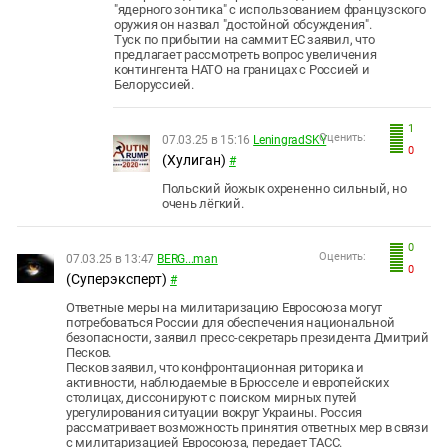
"ядерного зонтика" с использованием французского
оружия он назвал "достойной обсуждения".
Туск по прибытии на саммит ЕС заявил, что
предлагает рассмотреть вопрос увеличения
контингента НАТО на границах с Россией и
Белоруссией.
1
Оценить:
07.03.25 в 15:16
LeningradSKY
0
(Хулиган)
#
Польский йожык охрененно сильный, но
очень лёгкий.
0
Оценить:
07.03.25 в 13:47
BERG...man
0
(Суперэксперт)
#
Ответные меры на милитаризацию Евросоюза могут
потребоваться России для обеспечения национальной
безопасности, заявил пресс-секретарь президента Дмитрий
Песков.
Песков заявил, что конфронтационная риторика и
активности, наблюдаемые в Брюсселе и европейских
столицах, диссонируют с поиском мирных путей
урегулирования ситуации вокруг Украины. Россия
рассматривает возможность принятия ответных мер в связи
с милитаризацией Евросоюза, передает ТАСС.