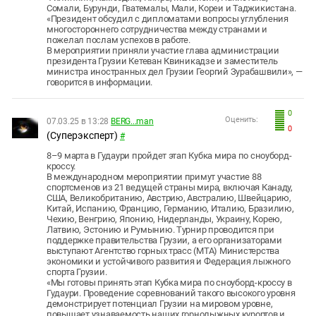
Сомали, Бурунди, Гватемалы, Мали, Кореи и Таджикистана.
«Президент обсудил с дипломатами вопросы углубления
многостороннего сотрудничества между странами и
пожелал послам успехов в работе.
В мероприятии приняли участие глава администрации
президента Грузии Кетеван Квиникадзе и заместитель
министра иностранных дел Грузии Георгий Зурабашвили», —
говорится в информации.
0
Оценить:
07.03.25 в 13:28
BERG...man
0
(Суперэксперт)
#
8–9 марта в Гудаури пройдет этап Кубка мира по сноуборд-
кроссу.
В международном мероприятии примут участие 88
спортсменов из 21 ведущей страны мира, включая Канаду,
США, Великобританию, Австрию, Австралию, Швейцарию,
Китай, Испанию, Францию, Германию, Италию, Бразилию,
Чехию, Венгрию, Японию, Нидерланды, Украину, Корею,
Латвию, Эстонию и Румынию. Турнир проводится при
поддержке правительства Грузии, а его организаторами
выступают Агентство горных трасс (MTA) Министерства
экономики и устойчивого развития и Федерация лыжного
спорта Грузии.
«Мы готовы принять этап Кубка мира по сноуборд-кроссу в
Гудаури. Проведение соревнований такого высокого уровня
демонстрирует потенциал Грузии на мировом уровне,
повышает узнаваемость наших горнолыжных курортов и