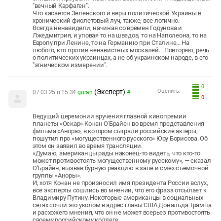
"вечный Карфаген".
Что касается Зеленского и веры политической Украины в
хронический фиолетовый луч, также, все логично.
Всегда ненавидели, начиная со времен Годунова и
Лжедмитрия, и уповая то на шведов, то на Наполеона, то на
Европу при Ленине, то на Германию при Сталине... На
любого, кто против ненавистных москалей... Повторяю, речь
о политических украинцах, а не об украинском народе, в его
"этническом измерении".
0
(Эксперт)
Оценить:
07.03.25 в 15:34
guran
#
0
Ведущий церемонии вручения главной кинопремии
планеты «Оскар» Конан О'Брайен во время представления
фильма «Анора», в котором сыграли российские актеры,
пошутил про «могущественного русского» Юру Борисова. Об
этом он заявил во время трансляции.
«Думаю, американцы рады наконец-то видеть, что кто-то
может противостоять могущественному русскому», — сказал
О'Брайен, вызвав бурную реакцию в зале и смех съемочной
группы «Аноры».
И, хотя Конан не произносил имя президента России вслух,
все эксперты сошлись во мнении, что его фраза отсылает к
Владимиру Путину. Некоторые американцы в социальных
сетях сочли это уколом в адрес главы США Дональда Трампа
и расхожего мнения, что он не может всерьез противостоять
своему российскому коллеге.