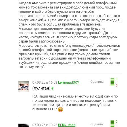
Когда в Америке я регистрировал себе домой телефонный
номер, то с момента заявки до подключения прошло две
недели и всё это было нужно для того, чтобы
зарегистрировать мой номер как ответственного абонента в
американской АТС, т.е. что с моего номера не будет исходить
спам, - это была большая проблема в те времена.
А также при подключении меня спросили буду ли я
совершать телефонные звонки в другие страны? - Да, не
часто, но буду звонить в Россию, поэтому коды всех других
стран были заблокированы.
А всё дело в том, что много "очумелых ручек" подключались
к твоей телефонной паре на щитке (некоторые щитки были
прямо на крыше), а на улице под твоим домом стояли
загорелые парни с домашними wireless телефонными
трубками и предлагали прохожим "очень дешёво позвонить
по всему миру".
0
Оценить:
07.03.25 в 16:08
LeningradSKY
0
(Хулиган)
#
P.S. Наши люди (не самые честные люди) сами по
ночам лезли на крыши и сами подсоединялись к
телефонным щиткам и звонили в республики
бывшего СССР.
0
Оценить:
07.03.25 в 19:22
BERG...man