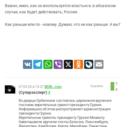
Важно, имхо, как он воспользуется властью и, в абхазском
случае, как будет действовать, Россия.
Как раньше или по - новому. Думаю, что не как раньше. А вы?
VK
Telegram
WhatsApp
Viber
X
Odnoklassniki
LiveJournal
Email
0
Оценить:
07.03.25 в 13:27
BERG...man
0
(Суперэксперт)
#
Во дворце Орбелиани состоялась церемония вручения
послами верительных грамот президенту Грузии.
Информацию об этом распространяет администрация
президента Грузии.
Верительные грамоты президенту Грузии Михаилу
Кавелашвили вручили послы Бельгии, Люксембурга,
Филиппин, Камбоджи, Кипра, Малайзии, Пакистана,