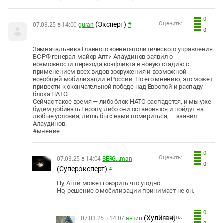
0
(Эксперт)
Оценить:
07.03.25 в 14:00
guran
#
0
Замначальника Главного военно-политического управления
ВС РФ генерал-майор Апти Алаудинов заявил о
возможности перехода конфликта в новую стадию с
применением всех видов вооружения и возможной
всеобщей мобилизации в России. По его мнению, это может
привести к окончательной победе над Европой и распаду
блока НАТО.
Сейчас такое время — либо блок НАТО распадется, и мы уже
будем добивать Европу, либо они остановятся и пойдут на
любые условия, лишь бы с нами помириться, — заявил
Алаудинов.
#мнение
0
Оценить:
07.03.25 в 14:04
BERG...man
0
(Суперэксперт)
#
Ну, Апти может говорить что угодно.
Но, решение о мобилизации принимает не он.
0
(Хулиган)
Оценить:
07.03.25 в 14:07
антип