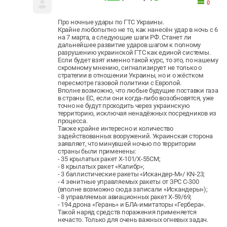
0
Про ночные удары по ГТС Украины.
Крайне любопытно не то, как нанесён удар в ночь с 6
на 7 марта, а следующие шаги РФ. Станет ли
дальнейшее развитие ударов шагом к полному
разрушению украинской ГТС как единой системы.
Если будет взят именно такой курс, то это, по нашему
скромному мнению, сигнализирует не только о
стратегии в отношении Украины, но и о жёстком
пересмотре газовой политики с Европой.
Вполне возможно, что любые будущие поставки газа
в страны ЕС, если они когда-либо возобновятся, уже
точно не будут проходить через украинскую
территорию, исключая ненадёжных посредников из
процесса.
Также крайне интересно и количество
задействованных вооружений. Украинская сторона
заявляет, что минувшей ночью по территории
страны были применены:
- 35 крылатых ракет Х-101/Х-55СМ;
- 8 крылатых ракет «Калибр»;
- 3 баллистические ракеты «Искандер-М»/ KN-23;
- 4 зенитные управляемых ракеты от ЗРС С-300
(вполне возможно сюда записали «Искандеры»);
- 8 управляемых авиационных ракет Х-59/69;
- 194 дрона «Герань» и БЛА-имитаторы «Гербера».
Такой наряд средств поражения применяется
нечасто. Только для очень важных огневых задач.