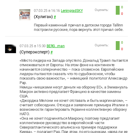
0
Оценить:
07.03.25 в 16:16
LeningradSKY
0
(Хулиган)
#
Первый каменный причал в датском городе Tallinn
построили русские, пора вернуть этот причал себе.
0
Оценить:
07.03.25 в 15:30
BERG...man
0
(Суперэксперт)
#
«Место лидера на Запада опустело. Дональд Трамп пытается
отмежеваться от Европы. На этом фоне на континенте
начинается соперничество – пока словесное. Европейские
лидеры пытаются сказать что-то судьбоносное, чтобы
показать свою важность», – немецкий политолог Александр
Рар.
Немцы «мешками несут деньги на оборону ЕС», а Эммануэль
Макрон активно предлагает Францию в качестве замены
США.
«Джорджа Мелони не хочет отставать и быть маргиналом», –
считает собеседник. Отсюда и заявление премьера Италии о
возможности гарантировать Украине коллективную оборону
НАТО.
«Она не хочет подчиняться Макрону, поэтому предлагает
коллективное руководство в европейской части
Североатлантического альянса на примере поддержки
Киева», – полагает Рар. При этом, по его оценкам, «вряд ли ее