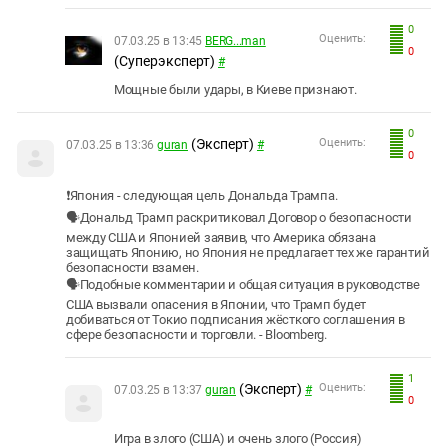
0
Оценить:
07.03.25 в 13:45
BERG...man
0
(Суперэксперт)
#
Мощные были удары, в Киеве признают.
0
(Эксперт)
Оценить:
07.03.25 в 13:36
guran
#
0
❗Япония - следующая цель Дональда Трампа.
🗣Дональд Трамп раскритиковал Договор о безопасности
между США и Японией заявив, что Америка обязана
защищать Японию, но Япония не предлагает тех же гарантий
безопасности взамен.
🗣Подобные комментарии и общая ситуация в руководстве
США вызвали опасения в Японии, что Трамп будет
добиваться от Токио подписания жёсткого соглашения в
сфере безопасности и торговли. - Bloomberg.
1
(Эксперт)
Оценить:
07.03.25 в 13:37
guran
#
0
Игра в злого (США) и очень злого (Россия)