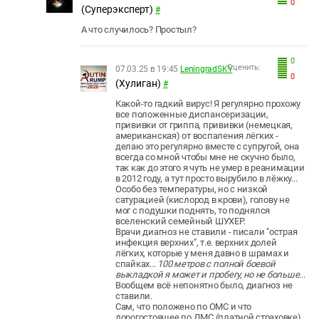
0
(Суперэксперт)
#
А что случилось? Простыл?
0
Оценить:
07.03.25 в 19:45
LeningradSKY
0
(Хулиган)
#
Какой-то гадкий вирус! Я регулярно прохожу
все положенные диспансеризации,
прививки от гриппа, прививки (немецкая,
американская) от воспаления лёгких -
делаю это регулярно вместе с супругой, она
всегда со мной чтобы мне не скучно было,
так как до этого я чуть не умер в реанимации
в 2012 году, а тут просто вырубило в лёжку...
Особо без температуры, но с низкой
сатурацией (кислород в крови), голову не
мог с подушки поднять, то поднялся
вселенский семейный ШУХЕР.
Врачи диагноз не ставили - писали "острая
инфекция верхних", т.е. верхних долей
лёгких, которые у меня давно в шрамах и
спайках...
100 метров с полной боевой
выкладкой я может и пробегу, но не больше
...
Вообщем всё непонятно было, диагноз не
ставили.
Сам, что положено по ОМС и что
дорогостоящее по ДМС (платной страховке)