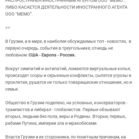
РАСПРОСТРАНЕН ИНОСТРАННЫМ АГЕНТОМ ООО “МЕМО”,
ЗАСТАВЛЯЕТ
Дагестан
ЛИБО КАСАЕТСЯ ДЕЯТЕЛЬНОСТИ ИНОСТРАННОГО АГЕНТА
КАВКАЗ ЗА ПАЛЕСТИНУ
ООО “МЕМО”.
Ингушетия
ИНАКОМЫСЛИЕ В ЧЕЧНЕ
Кабардино-Балкария
ПРЕСЛЕДОВАНИЕ АКТИВИСТОВ
==
МОБИЛИЗАЦИЯ И ПРОТЕСТЫ
Калмыкия
В Грузии, и в мире, в наиболее обсуждаемых топ - новостях, в
Карачаево-Черкесия
первую очередь, события в треугольнике, отнюдь не
Краснодарский край
любовном:
США - Европа - Россия.
Нагорный Карабах
Вокруг симпатий и антипатий, ломаются виртуальные копья,
Российская Федерация
происходят ссоры и серьезные конфликты, сыпятся угрозы и
проклятия, рушатся не только товарищеские отношения, но и
Ростовская область
семьи.
Северная Осетия - Алания
СКФО
Общество в Грузии поделено, на условных, консерваторов -
трампистов и либерал - глобалистов. Первые обзывают
Ставропольский край
вторых, людьми без пола, веры и Родины. Вторые, первых,
Чечня
рабами Путина, империи зла и мракобесами.
Южная Осетия
Власти Грузии и их сторонники, по понятным причинам, на