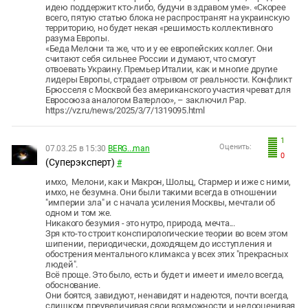
идею поддержит кто-либо, будучи в здравом уме». «Скорее
всего, пятую статью блока не распространят на украинскую
территорию, но будет некая «решимость коллективного
разума Европы.
«Беда Мелони та же, что и у ее европейских коллег. Они
считают себя сильнее России и думают, что смогут
отвоевать Украину. Премьер Италии, как и многие другие
лидеры Европы, страдает отрывом от реальности. Конфликт
Брюсселя с Москвой без американского участия чреват для
Евросоюза аналогом Ватерлоо», – заключил Рар.
https://vz.ru/news/2025/3/7/1319095.html
1
Оценить:
07.03.25 в 15:30
BERG...man
0
(Суперэксперт)
#
имхо, Мелони, как и Макрон, Шольц, Стармер и иже с ними,
имхо, не безумна. Они были такими всегда в отношении
"империи зла" и с начала усиления Москвы, мечтали об
одном и том же.
Никакого безумия - это нутро, природа, мечта...
Зря кто-то строит конспирологические теории во всем этом
шипении, периодически, доходящем до исступления и
обострения ментального климакса у всех этих "прекрасных
людей".
Всё проще. Это было, есть и будет и имеет и имело всегда,
обоснование.
Они боятся, завидуют, ненавидят и надеются, почти всегда,
слишком преувеличивая свои возможности и недооценивая