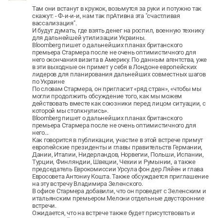
Там они встанут в кружок, возьмутся за руки и потужно так
скажут: - Ф-и-и-и, нам так прАтивна эта "счастливая
вассализация".
И будут думать, где взять денег на роспил, военную технику
для дальнейшей утилизации Украины.
Bloomberg пишет о дальнейших планах британского
премьера Стармера после не очень оптимистичного для
него окончания визита в Америку. По данным агентства, уже
в эти выходные он примет у себя в Лондоне европейских
лидеров для планирования дальнейших совместных шагов
по Украине
По словам Стармера, он пригласит «ряд стран», «чтобы мы
могли продолжить обсуждение того, как мы можем
действовать вместе как союзники перед лицом ситуации, с
которой мы столкнулись».
Bloomberg пишет о дальнейших планах британского
премьера Стармера после не очень оптимистичного для
него...
Как говорится в публикации, участие в этой встрече примут
европейские президенты и главы правительств Германии,
Дании, Италии, Нидерландов, Норвегии, Польши, Испании,
Турции, Финляндии, Швеции, Чехии и Румынии, а также
председатель Еврокомиссии Урсула фон дер Ляйен и глава
Евросовета Антониу Кошта. Также обсуждается приглашение
на эту встречу Владимира Зеленского.
В офисе Стармера добавили, что он проведет с Зеленским и
итальянским премьером Мелони отдельные двусторонние
встречи.
Ожидается, что на встрече также будет присутствовать и