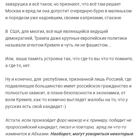
заварушка и всё такое, но признают, что всё там решает
Москва и вряд ли она допустит очередную бурю в маленьком
и порядком уже надоевшем, своими капризами, стакане.
В США, для многих, всё ещё являющейся ведущей
демократией, Трампа даже крупные европейские политики
называли агентом Кремля и чуть ли не фашистом...
Или, ваша память устроена так, что где-то вы что-то помните,
а где-то, нет.
Ну и конечно, для республики, признанной лишь Россией, где
подавляющее большинство имеет российское гражданство и
полностью зависит, в плане безопасности и экономики, от
воли Кремля, как-то комично выглядят жалобы на то, что у
русских есть свой кандидат:-)
Кстати, если произойдет форс-мажор и к примеру, победит не
пророссийский кандидат, писал и повторю, вряд ли что-то
изменится в Абхазии.
Наоборот, могут ускориться некоторые