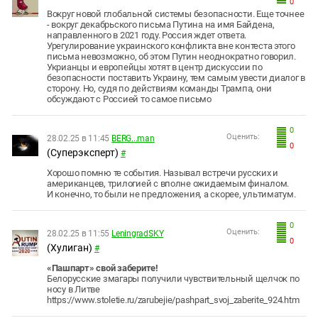
0
Вокруг новой глобальной системы безопасности. Еще точнее
- вокруг декабрьского письма Путина на имя Байдена,
направленного в 2021 году. Россия ждет ответа.
Урегулирование украинского конфликта вне контеста этого
письма невозможно, об этом Путин неоднократно говорил.
Укрианцы и европейцы хотят в центр дискуссии по
безопасности поставить Украину, тем самым увести диалог в
сторону. Но, судя по действиям команды Трампа, они
обсуждают с Россией то самое письмо
0
Оценить:
28.02.25 в 11:45
BERG...man
0
(Суперэксперт)
#
Хорошо помню те события. Называл встречи русских и
американцев, трилогией с вполне ожидаемым финалом.
И конечно, то были не предложения, а скорее, ультиматум.
0
Оценить:
28.02.25 в 11:55
LeningradSKY
0
(Хулиган)
#
«Пашпарт» свой заберите!
Белорусские змагары получили чувствительный щелчок по
носу в Литве
https://www.stoletie.ru/zarubejie/pashpart_svoj_zaberite_924.htm