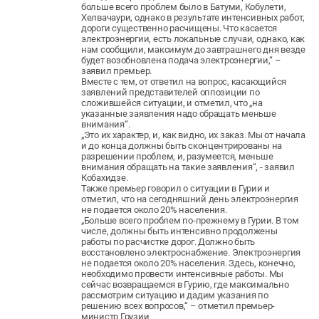
больше всего проблем было в Батуми, Кобулети,
Хелвачаури, однако в результате интенсивных работ,
дороги существенно расчищены. Что касается
электроэнергии, есть локальные случаи, однако, как
нам сообщили, максимум до завтрашнего дня везде
будет возобновлена подача электроэнергии,“ –
заявил премьер.
Вместе с тем, от ответил на вопрос, касающийся
заявлений представителей оппозиции по
сложившейся ситуации, и отметил, что „на
указанные заявления надо обращать меньше
внимания“.
„Это их характер, и, как видно, их заказ. Мы от начала
и до конца должны быть сконцентрированы на
разрешении проблем, и, разумеется, меньше
внимания обращать на такие заявления“, - заявил
Кобахидзе.
Также премьер говорил о ситуации в Гурии и
отметил, что на сегодняшний день электроэнергия
не подается около 20% населения.
„Больше всего проблем по-прежнему в Гурии. В том
числе, должны быть интенсивно продолжены
работы по расчистке дорог. Должно быть
восстановлено электроснабжение. Электроэнергия
не подается около 20% населения. Здесь, конечно,
необходимо провести интенсивные работы. Мы
сейчас возвращаемся в Гурию, где максимально
рассмотрим ситуацию и дадим указания по
решению всех вопросов,“ – отметил премьер-
министр Грузии.