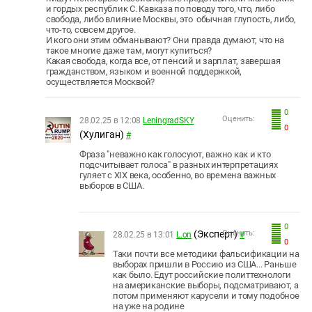
и гордых республик С. Кавказа по поводу того, что, либо
свобода, либо влияние Москвы, это обычная глупость, либо,
что-то, совсем другое.
И кого они этим обманывают? Они правда думают, что на
такое многие даже там, могут купиться?
Какая свобода, когда все, от пенсий и зарплат, завершая
гражданством, языком и военной поддержкой,
осуществляется Москвой?
0
Оценить:
28.02.25 в 12:08
LeningradSKY
0
(Хулиган)
#
Фраза "неважно как голосуют, важно как и кто
подсчитывает голоса" в разных интерпретациях
гуляет с XIX века, особенно, во времена важных
выборов в США.
0
(Эксперт)
Оценить:
28.02.25 в 13:01
L.on
#
0
Таки почти все методики фальсификации на
выборах пришли в Россию из США... Раньше
как было. Едут российские политтехнологи
на американские выборы, подсматривают, а
потом применяют карусели и тому подобное
на уже на родине