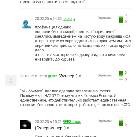
смысловых ориентиров молодежи".
0
Оценить:
28.02.25 в 14:35
lorelei
#
0
профанация однако...
вот если бы новоизобретенные "опричники"
занялись выведением на чистую воду зажравшихся
дворян вкупе со справедливым воздаянием им - что
опричникам пристало по названию их - тогда другое
дело.
а так - только порочить здравую идею и символы
низводить до курьеза.
0
(Эксперт)
Оценить:
28.02.25 в 15:20
guran
#
0
"Мы боимся". Каллас сделала заявление о России
Почему мы в НАТО? Потому что мы боимся России. И
единственное, что действительно работает, единственная
гарантия безопасности, которая работает, — это зонтик НАТО.
1
Оценить:
28.02.25 в 15:21
BERG...man
0
(Суперэксперт)
#
Думаю, это уже обычный климакс.