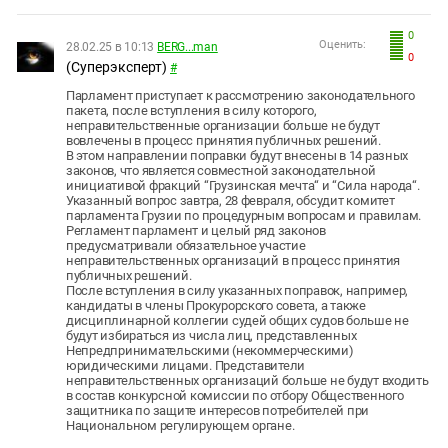
0
Оценить:
28.02.25 в 10:13
BERG...man
0
(Суперэксперт)
#
Парламент приступает к рассмотрению законодательного
пакета, после вступления в силу которого,
неправительственные организации больше не будут
вовлечены в процесс принятия публичных решений.
В этом направлении поправки будут внесены в 14 разных
законов, что является совместной законодательной
инициативой фракций “Грузинская мечта“ и “Сила народа“.
Указанный вопрос завтра, 28 февраля, обсудит комитет
парламента Грузии по процедурным вопросам и правилам.
Регламент парламент и целый ряд законов
предусматривали обязательное участие
неправительственных организаций в процесс принятия
публичных решений.
После вступления в силу указанных поправок, например,
кандидаты в члены Прокурорского совета, а также
дисциплинарной коллегии судей общих судов больше не
будут избираться из числа лиц, представленных
Непредпринимательскими (некоммерческими)
юридическими лицами. Представители
неправительственных организаций больше не будут входить
в состав конкурсной комиссии по отбору Общественного
защитника по защите интересов потребителей при
Национальном регулирующем органе.