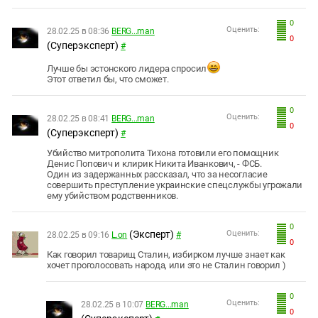
0
Оценить:
28.02.25 в 08:36
BERG...man
0
(Суперэксперт)
#
Лучше бы эстонского лидера спросил
Этот ответил бы, что сможет.
0
Оценить:
28.02.25 в 08:41
BERG...man
0
(Суперэксперт)
#
Убийство митрополита Тихона готовили его помощник
Денис Попович и клирик Никита Иванкович, - ФСБ.
Один из задержанных рассказал, что за несогласие
совершить преступление украинские спецслужбы угрожали
ему убийством родственников.
0
(Эксперт)
Оценить:
28.02.25 в 09:16
L.on
#
0
Как говорил товарищ Сталин, избирком лучше знает как
хочет проголосовать народа, или это не Сталин говорил )
0
Оценить:
28.02.25 в 10:07
BERG...man
0