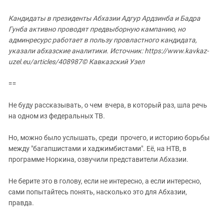
Кандидаты в президенты Абхазии Адгур Ардзинба и Бадра
Гунба активно проводят предвыборную кампанию, но
админресурс работает в пользу провластного кандидата,
указали абхазские аналитики. Источник: https://www.kavkaz-
uzel.eu/articles/408987© Кавказский Узел
==
Не буду рассказывать, о чем вчера, в который раз, шла речь
на одном из федеральных ТВ.
Но, можно было услышать, среди прочего, и историю борьбы
между "багапшистами и хаджимбистами". Её, на НТВ, в
программе Норкина, озвучили представители Абхазии.
Не берите это в голову, если не интересно, а если интересно,
сами попытайтесь понять, насколько это для Абхазии,
правда.