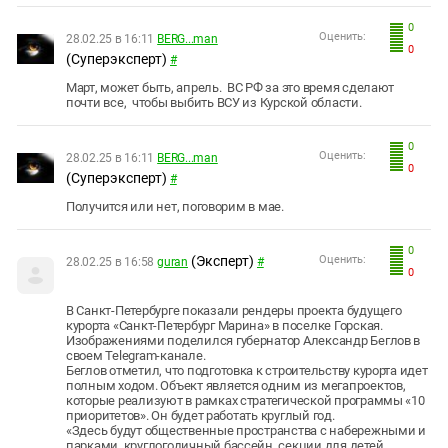
0
Оценить:
28.02.25 в 16:11
BERG...man
0
(Суперэксперт)
#
Март, может быть, апрель. ВС РФ за это время сделают
почти все, чтобы выбить ВСУ из Курской области.
0
Оценить:
28.02.25 в 16:11
BERG...man
0
(Суперэксперт)
#
Получится или нет, поговорим в мае.
0
(Эксперт)
Оценить:
28.02.25 в 16:58
guran
#
0
В Санкт-Петербурге показали рендеры проекта будущего
курорта «Санкт-Петербург Марина» в поселке Горская.
Изображениями поделился губернатор Александр Беглов в
своем Telegram-канале.
Беглов отметил, что подготовка к строительству курорта идет
полным ходом. Объект является одним из мегапроектов,
которые реализуют в рамках стратегической программы «10
приоритетов». Он будет работать круглый год.
«Здесь будут общественные пространства с набережными и
парками, круглогодичный бассейн, секции для детей,