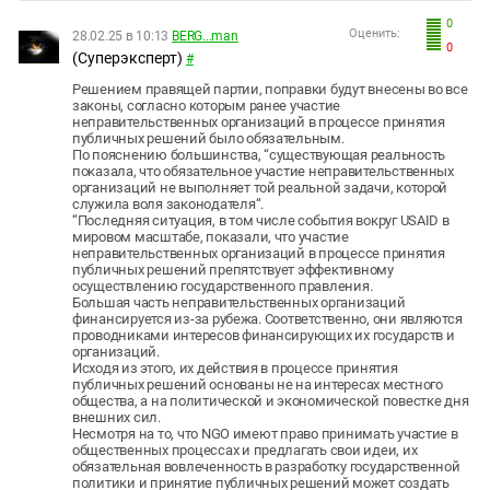
0
Оценить:
28.02.25 в 10:13
BERG...man
0
(Суперэксперт)
#
Решением правящей партии, поправки будут внесены во все
законы, согласно которым ранее участие
неправительственных организаций в процессе принятия
публичных решений было обязательным.
По пояснению большинства, “существующая реальность
показала, что обязательное участие неправительственных
организаций не выполняет той реальной задачи, которой
служила воля законодателя“.
“Последняя ситуация, в том числе события вокруг USAID в
мировом масштабе, показали, что участие
неправительственных организаций в процессе принятия
публичных решений препятствует эффективному
осуществлению государственного правления.
Большая часть неправительственных организаций
финансируется из-за рубежа. Соответственно, они являются
проводниками интересов финансирующих их государств и
организаций.
Исходя из этого, их действия в процессе принятия
публичных решений основаны не на интересах местного
общества, а на политической и экономической повестке дня
внешних сил.
Несмотря на то, что NGO имеют право принимать участие в
общественных процессах и предлагать свои идеи, их
обязательная вовлеченность в разработку государственной
политики и принятие публичных решений может создать