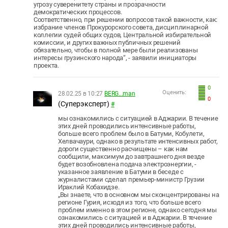
угрозу суверенитету страны и прозрачности
демократических процессов.
Соответственно, при решении вопросов такой важности, как:
избрание членов Прокурорского совета, дисциплинарной
коллегии судей общих судов, Центральной избирательной
комиссии, и других важных публичных решений
обязательно, чтобы в полной мере были реализованы
интересы грузинского народа“, - заявили инициаторы
проекта.
0
Оценить:
28.02.25 в 10:27
BERG...man
0
(Суперэксперт)
#
мы ознакомились с ситуацией в Аджарии. В течение
этих дней проводились интенсивные работы,
больше всего проблем было в Батуми, Кобулети,
Хелвачаури, однако в результате интенсивных работ,
дороги существенно расчищены – как нам
сообщили, максимум до завтрашнего дня везде
будет возобновлена подача электроэнергии, -
указанное заявление в Батуми в беседе с
журналистами сделал премьер-министр Грузии
Ираклий Кобахидзе.
„Вы знаете, что в основном мы сконцентрированы на
регионе Гурия, исходя из того, что больше всего
проблем именно в этом регионе, однако сегодня мы
ознакомились с ситуацией и в Аджарии. В течение
этих дней проводились интенсивные работы,