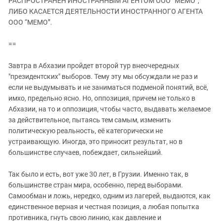
РАСПРОСТРАНЕН ИНОСТРАННЫМ АГЕНТОМ ООО “МЕМО”,
ЗАСТАВЛЯЕТ
Дагестан
ЛИБО КАСАЕТСЯ ДЕЯТЕЛЬНОСТИ ИНОСТРАННОГО АГЕНТА
КАВКАЗ ЗА ПАЛЕСТИНУ
ООО “МЕМО”.
Ингушетия
ИНАКОМЫСЛИЕ В ЧЕЧНЕ
Кабардино-Балкария
ПРЕСЛЕДОВАНИЕ АКТИВИСТОВ
==
МОБИЛИЗАЦИЯ И ПРОТЕСТЫ
Калмыкия
Завтра в Абхазии пройдет второй тур внеочередных
Карачаево-Черкесия
"президентских" выборов. Тему эту мы обсуждали не раз и
Краснодарский край
если не выдумывать и не заниматься подменой понятий, всё,
имхо, предельно ясно. Но, оппозиция, причем не только в
Нагорный Карабах
Абхазии, на то и оппозиция, чтобы часто, выдавать желаемое
Российская Федерация
за действительное, пытаясь тем самым, изменить
политическую реальность, её категорически не
Ростовская область
устраивающую. Иногда, это приносит результат, но в
Северная Осетия - Алания
большинстве случаев, побеждает, сильнейший.
СКФО
Так было и есть, вот уже 30 лет, в Грузии. Именно так, в
Ставропольский край
большинстве стран мира, особенно, перед выборами.
Чечня
Самообман и ложь, нередко, одним из лагерей, выдаются, как
единственное верная и честная позиция, а любая попытка
Южная Осетия
противника, гнуть свою линию, как давление и