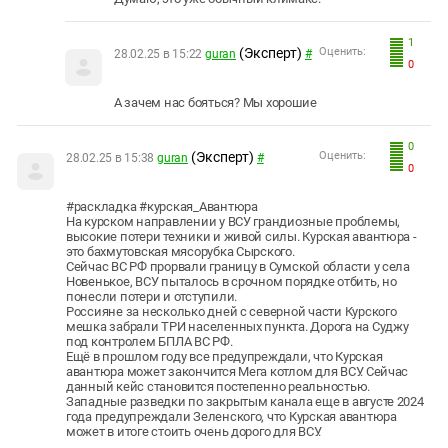
1
(Эксперт)
Оценить:
28.02.25 в 15:22
guran
#
0
А зачем нас бояться? Мы хорошие
0
(Эксперт)
Оценить:
28.02.25 в 15:38
guran
#
0
#раскладка #курская_Авантюра
На курском направлении у ВСУ грандиозные проблемы,
высокие потери техники и живой силы. Курская авантюра -
это бахмутовская мясорубка Сырского.
Сейчас ВС РФ прорвали границу в Сумской области у села
Новенькое, ВСУ пыталось в срочном порядке отбить, но
понесли потери и отступили.
Россияне за несколько дней с северной части Курского
мешка забрали ТРИ населенных пункта. Дорога на Суджу
под контролем БПЛА ВС РФ.
Ещё в прошлом году все предупреждали, что Курская
авантюра может закончится Мега котлом для ВСУ. Сейчас
данный кейс становится постепенно реальностью.
Западные разведки по закрытым канала еще в августе 2024
года предупреждали Зеленского, что Курская авантюра
может в итоге стоить очень дорого для ВСУ.