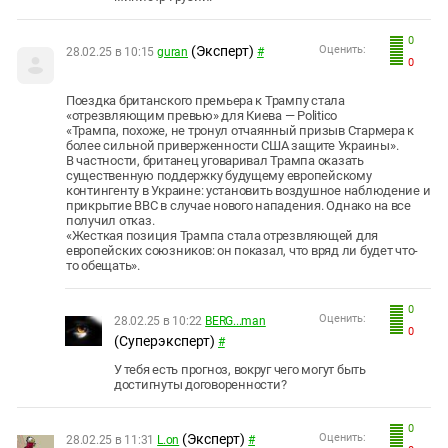
0
(Эксперт)
Оценить:
28.02.25 в 10:15
guran
#
0
Поездка британского премьера к Трампу стала
«отрезвляющим превью» для Киева — Politico
«Трампа, похоже, не тронул отчаянный призыв Стармера к
более сильной приверженности США защите Украины».
В частности, британец уговаривал Трампа оказать
существенную поддержку будущему европейскому
контингенту в Украине: установить воздушное наблюдение и
прикрытие ВВС в случае нового нападения. Однако на все
получил отказ.
«Жесткая позиция Трампа стала отрезвляющей для
европейских союзников: он показал, что вряд ли будет что-
то обещать».
0
Оценить:
28.02.25 в 10:22
BERG...man
0
(Суперэксперт)
#
У тебя есть прогноз, вокруг чего могут быть
достигнуты договоренности?
0
(Эксперт)
Оценить:
28.02.25 в 11:31
L.on
#