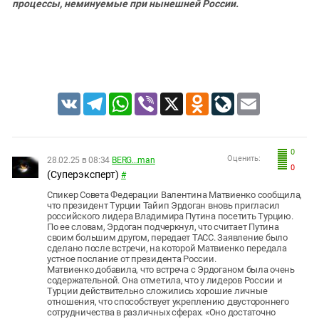
процессы, неминуемые при нынешней России.
VK
Telegram
WhatsApp
Viber
X
Odnoklassniki
LiveJournal
Email
0
Оценить:
28.02.25 в 08:34
BERG...man
0
(Суперэксперт)
#
Спикер Совета Федерации Валентина Матвиенко сообщила,
что президент Турции Тайип Эрдоган вновь пригласил
российского лидера Владимира Путина посетить Турцию.
По ее словам, Эрдоган подчеркнул, что считает Путина
своим большим другом, передает ТАСС. Заявление было
сделано после встречи, на которой Матвиенко передала
устное послание от президента России.
Матвиенко добавила, что встреча с Эрдоганом была очень
содержательной. Она отметила, что у лидеров России и
Турции действительно сложились хорошие личные
отношения, что способствует укреплению двустороннего
сотрудничества в различных сферах. «Оно достаточно