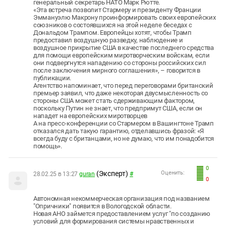
генеральный секретарь НАТО Марк Рютте.
«Эта встреча позволит Стармеру и президенту Франции
Эммануэлю Макрону проинформировать своих европейских
союзников о состоявшихся на этой неделе беседах с
Дональдом Трампом. Европейцы хотят, чтобы Трамп
предоставил воздушную разведку, наблюдение и
воздушное прикрытие США в качестве последнего средства
для помощи европейским миротворческим войскам, если
они подвергнутся нападению со стороны российских сил
после заключения мирного соглашения», – говорится в
публикации.
Агентство напоминает, что перед переговорами британский
премьер заявил, что даже некоторая двусмысленность со
стороны США может стать сдерживающим фактором,
поскольку Путин не знает, что предпримут США, если он
нападет на европейских миротворцев
А на пресс-конференции со Стармером в Вашингтоне Трамп
отказался дать такую гарантию, отделавшись фразой: «Я
всегда буду с британцами, но не думаю, что им понадобится
помощь».
0
(Эксперт)
Оценить:
28.02.25 в 13:27
guran
#
0
Автономная некоммерческая организация под названием
"Опричники" появится в Вологодской области.
Новая АНО займется предоставлением услуг "по созданию
условий для формирования системы нравственных и