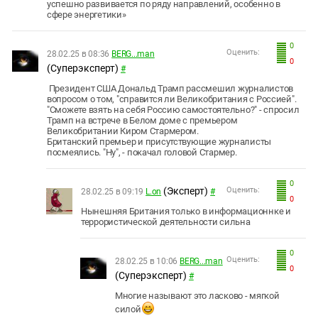
успешно развивается по ряду направлений, особенно в
сфере энергетики»
0
Оценить:
28.02.25 в 08:36
BERG...man
0
(Суперэксперт)
#
Президент США Дональд Трамп рассмешил журналистов
вопросом о том, "справится ли Великобритания с Россией".
"Сможете взять на себя Россию самостоятельно?" - спросил
Трамп на встрече в Белом доме с премьером
Великобритании Киром Стармером.
Британский премьер и присутствующие журналисты
посмеялись. "Ну", - покачал головой Стармер.
0
(Эксперт)
Оценить:
28.02.25 в 09:19
L.on
#
0
Нынешняя Британия только в информационнке и
террористической деятельности сильна
0
Оценить:
28.02.25 в 10:06
BERG...man
0
(Суперэксперт)
#
Многие называют это ласково - мягкой
силой