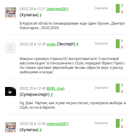
0
Оценить:
28.02.25 в 12:21
LeningradSKY
0
(Хулиган)
#
В Курской области ликвидирован еще один Грузин, Дмитро
Коколадзе...28.02.2025
0
(Эксперт)
Оценить:
28.02.25 в 12:29
guran
#
0
Макрон призвал страны ЕС воспротивиться "счастливой
вассализации" в отношениях с США, передает Франс Пресс.
Он также призвал европейцев "вновь обрести вкус к риску,
амбициям и мощи".
0
Оценить:
28.02.25 в 12:45
BERG...man
0
(Суперэксперт)
#
Ну, Дем. Партия, как я уже не раз писал, проиграла выборы в
США, но не в Европе.
0
Оценить:
28.02.25 в 12:45
LeningradSKY
0
(Хулиган)
#