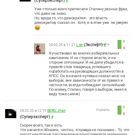
(Суперэксперт)
#
Уже столько всего приписали Сталину разных фраз,
что даже не знаю.
Но, вроде то, что демократия - это власть
демократов, сказал он.. Хотя, и в этом уже не уверен
0
(Эксперт)
Оценить:
28.02.25 в 11:21
L.on
#
0
Я участвовал во многих избирательных
кампаниях. И на стороне власти, и на
стороне оппозиции. И на деле убедился в
правоте слов товарища, успевшего
поработать на руководящих должностях в
КПСС. Он в начале нулевых сказал мне: на
выборах, вне зависимости от их правил и
честности, всегда побеждает сильнейший.
По-моему, Сталин, говоря о выборах, имел в
виду тоже самое)
0
Оценить:
28.02.25 в 12:19
BERG...man
0
(Суперэксперт)
#
Скорее всего, так и есть.
Что касается Абхазии, честно, я правда не понимаю... То, что
пишут некоторые пассионарные представители маленьких