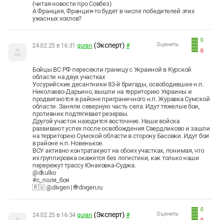
(читая новости про Совбез)
А Франция, Франция-то будет в числе победителей этих
ужасных хохлов?
0
(Эксперт)
Оценить:
24.02.25 в 16:31
guran
#
0
Бойцы ВС РФ пересекли границу с Украиной в Курской
области на двух участках
Уссурийские десантники 83-й бригады, освободившие н.п.
Николаево-Дарьино, вышли на территорию Украины и
продвигаются в районе приграничного н.п. Журавка Сумской
области. Заняли северную часть села. Идут тяжелые бои,
противник подтягивает резервы.
Другой участок находится восточнее. Наши войска
развивают успех после освобождения Свердликово и зашли
на территорию Сумской области в сторону Басовки. Идут бои
в районе н.п. Новенькое.
ВСУ активно контратакуют на обоих участках, понимая, что
их группировка окажется без логистики, как только наши
перережут трассу Юнаковка-Суджа.
@dkulko
#с_поля_боя
🇷🇺 @divgen | 🌐 divgen.ru
0
(Эксперт)
Оценить:
24.02.25 в 16:34
guran
#