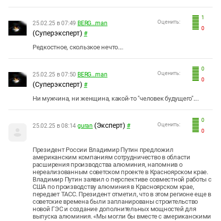
1
Оценить:
25.02.25 в 07:49
BERG...man
0
(Суперэксперт)
#
Редкостное, скользкое нечто....
0
Оценить:
25.02.25 в 07:50
BERG...man
0
(Суперэксперт)
#
Ни мужчина, ни женщина, какой-то "человек будущего"....
0
(Эксперт)
Оценить:
25.02.25 в 08:14
guran
#
0
Президент России Владимир Путин предложил
американским компаниям сотрудничество в области
расширения производства алюминия, напомнив о
нереализованным советском проекте в Красноярском крае.
Владимир Путин заявил о перспективе совместной работы с
США по производству алюминия в Красноярском крае,
передает ТАСС. Президент отметил, что в этом регионе еще в
советские времена были запланированы строительство
новой ГЭС и создание дополнительных мощностей для
выпуска алюминия. «Мы могли бы вместе с американскими