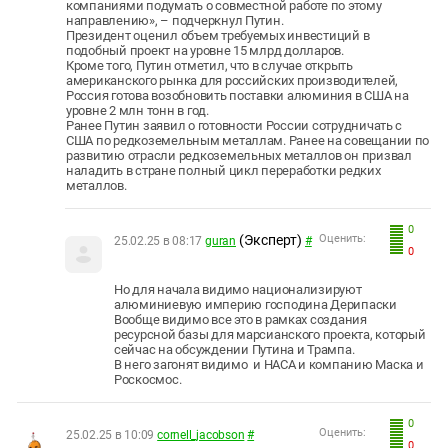
компаниями подумать о совместной работе по этому
направлению», – подчеркнул Путин.
Президент оценил объем требуемых инвестиций в
подобный проект на уровне 15 млрд долларов.
Кроме того, Путин отметил, что в случае открыть
американского рынка для российских производителей,
Россия готова возобновить поставки алюминия в США на
уровне 2 млн тонн в год.
Ранее Путин заявил о готовности России сотрудничать с
США по редкоземельным металлам. Ранее на совещании по
развитию отрасли редкоземельных металлов он призвал
наладить в стране полный цикл переработки редких
металлов.
0
(Эксперт)
Оценить:
25.02.25 в 08:17
guran
#
0
Но для начала видимо национализируют
алюминиевую империю господина Дерипаски
Вообще видимо все это в рамках создания
ресурсной базы для марсианского проекта, который
сейчас на обсуждении Путина и Трампа.
В него загонят видимо и НАСА и компанию Маска и
Роскосмос.
0
Оценить:
25.02.25 в 10:09
cornell_jacobson
#
0