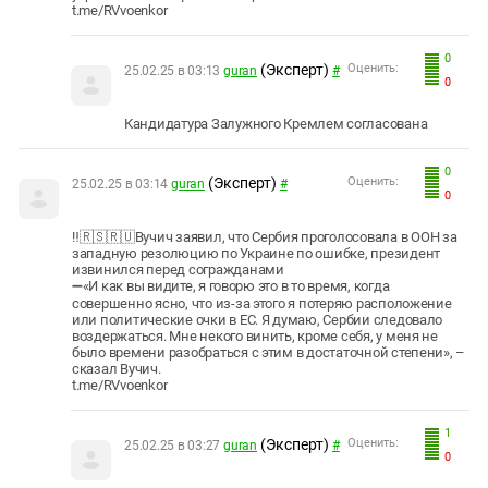
t.me/RVvoenkor
0
(Эксперт)
Оценить:
25.02.25 в 03:13
guran
#
0
Кандидатура Залужного Кремлем согласована
0
(Эксперт)
Оценить:
25.02.25 в 03:14
guran
#
0
‼️🇷🇸🇷🇺Вучич заявил, что Сербия проголосовала в ООН за
западную резолюцию по Украине по ошибке, президент
извинился перед согражданами
➖«И как вы видите, я говорю это в то время, когда
совершенно ясно, что из-за этого я потеряю расположение
или политические очки в ЕС. Я думаю, Сербии следовало
воздержаться. Мне некого винить, кроме себя, у меня не
было времени разобраться с этим в достаточной степени», –
сказал Вучич.
t.me/RVvoenkor
1
(Эксперт)
Оценить:
25.02.25 в 03:27
guran
#
0