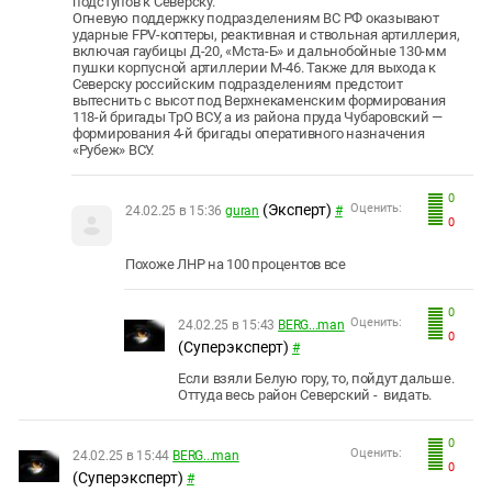
подступов к Северску.
Огневую поддержку подразделениям ВС РФ оказывают
ударные FPV-коптеры, реактивная и ствольная артиллерия,
включая гаубицы Д-20, «Мста-Б» и дальнобойные 130-мм
пушки корпусной артиллерии M-46. Также для выхода к
Северску российским подразделениям предстоит
вытеснить с высот под Верхнекаменским формирования
118-й бригады ТрО ВСУ, а из района пруда Чубаровский —
формирования 4-й бригады оперативного назначения
«Рубеж» ВСУ.
0
(Эксперт)
Оценить:
24.02.25 в 15:36
guran
#
0
Похоже ЛНР на 100 процентов все
0
Оценить:
24.02.25 в 15:43
BERG...man
0
(Суперэксперт)
#
Если взяли Белую гору, то, пойдут дальше.
Оттуда весь район Северский - видать.
0
Оценить:
24.02.25 в 15:44
BERG...man
0
(Суперэксперт)
#