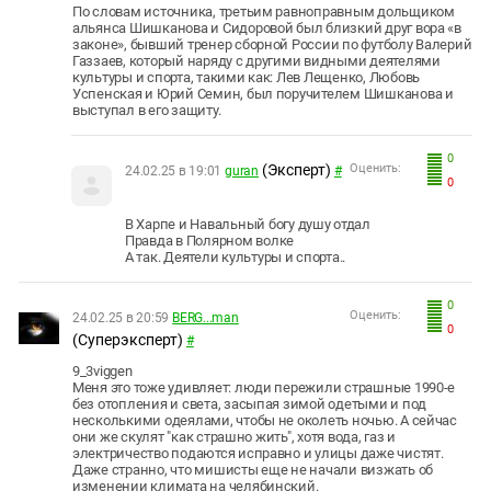
По словам источника, третьим равноправным дольщиком
альянса Шишканова и Сидоровой был близкий друг вора «в
законе», бывший тренер сборной России по футболу Валерий
Газзаев, который наряду с другими видными деятелями
культуры и спорта, такими как: Лев Лещенко, Любовь
Успенская и Юрий Семин, был поручителем Шишканова и
выступал в его защиту.
0
(Эксперт)
Оценить:
24.02.25 в 19:01
guran
#
0
В Харпе и Навальный богу душу отдал
Правда в Полярном волке
А так. Деятели культуры и спорта..
0
Оценить:
24.02.25 в 20:59
BERG...man
0
(Суперэксперт)
#
9_3viggen
Меня это тоже удивляет: люди пережили страшные 1990-е
без отопления и света, засыпая зимой одетыми и под
несколькими одеялами, чтобы не околеть ночью. А сейчас
они же скулят "как страшно жить", хотя вода, газ и
электричество подаются исправно и улицы даже чистят.
Даже странно, что мишисты еще не начали визжать об
изменении климата на челябинский.