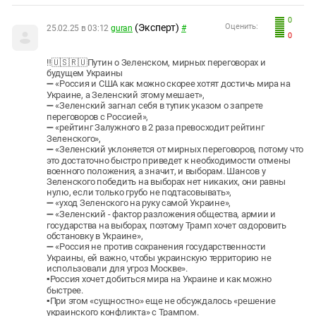
0
(Эксперт)
Оценить:
25.02.25 в 03:12
guran
#
0
‼️🇺🇸🇷🇺Путин о Зеленском, мирных переговорах и
будущем Украины
➖ «Россия и США как можно скорее хотят достичь мира на
Украине, а Зеленский этому мешает»,
➖ «Зеленский загнал себя в тупик указом о запрете
переговоров с Россией»,
➖ «рейтинг Залужного в 2 раза превосходит рейтинг
Зеленского»,
➖ «Зеленский уклоняется от мирных переговоров, потому что
это достаточно быстро приведет к необходимости отмены
военного положения, а значит, и выборам. Шансов у
Зеленского победить на выборах нет никаких, они равны
нулю, если только грубо не подтасовывать»,
➖ «уход Зеленского на руку самой Украине»,
➖ «Зеленский - фактор разложения общества, армии и
государства на выборах, поэтому Трамп хочет оздоровить
обстановку в Украине»,
➖ «Россия не против сохранения государственности
Украины, ей важно, чтобы украинскую территорию не
использовали для угроз Москве».
▪️Россия хочет добиться мира на Украине и как можно
быстрее.
▪️При этом «сущностно» еще не обсуждалось «решение
украинского конфликта» с Трампом.