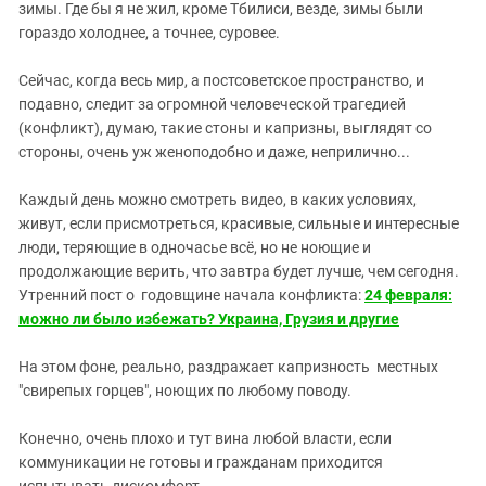
зимы. Где бы я не жил, кроме Тбилиси, везде, зимы были
гораздо холоднее, а точнее, суровее.
Сейчас, когда весь мир, а постсоветское пространство, и
подавно, следит за огромной человеческой трагедией
(конфликт), думаю, такие стоны и капризны, выглядят со
стороны, очень уж женоподобно и даже, неприлично...
Каждый день можно смотреть видео, в каких условиях,
живут, если присмотреться, красивые, сильные и интересные
люди, теряющие в одночасье всё, но не ноющие и
продолжающие верить, что завтра будет лучше, чем сегодня.
Утренний пост о годовщине начала конфликта:
24 февраля:
можно ли было избежать? Украина, Грузия и другие
На этом фоне, реально, раздражает капризность местных
"свирепых горцев", ноющих по любому поводу.
Конечно, очень плохо и тут вина любой власти, если
коммуникации не готовы и гражданам приходится
испытывать дискомфорт.