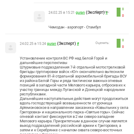
0
(Эксперт)
Оценить:
24.02.25 в 15:21
guran
#
0
Чемодан - аэропорт - Стамбул
0
(Эксперт)
Оценить:
24.02.25 в 15:24
guran
#
0
Установление контроля ВС РФ над Белой Горой и
дальнейшие перспективы
Штурмовые подразделения 7-й отдельной мотострелковой
бригады группировки войск «Юг» окончательно вытеснили
формирования 81-й отдельной аэромобильной бригады ВСУ
из района Белой Горы и ряда тактически важных огневых
позиций в западной части Мелового карьера, отбросив их к
участку границы между Луганской и Донецкой народными
республиками.
Дальнейшие наступательные действия могут продолжиться
вдоль господствующей возвышенности от урочища
Артемоновское в направлении заказника «Ковыльник у села
Григоровка» и национального парка «Святые горы». Сейчас
огневой контакт фиксируется в 2 км северо-западнее
Мелового карьера. Приоритетным в данном случае является
выход подразделений российской армии к Григоровке, а
затем и к Серебрянке с началом охвата северо-восточных