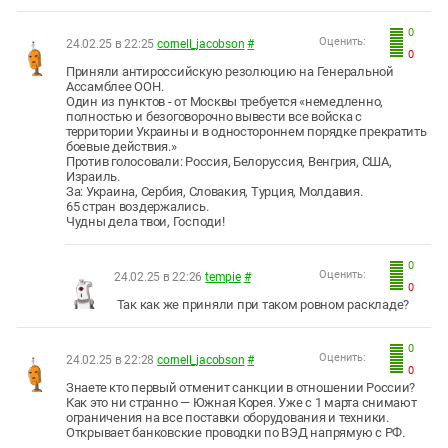
0
Оценить:
24.02.25 в 22:25
cornell_jacobson
#
0
Приняли антироссийскую резолюцию на Генеральной
Ассамблее ООН.
Один из пунктов - от Москвы требуется «немедленно,
полностью и безоговорочно вывести все войска с
территории Украины и в одностороннем порядке прекратить
боевые действия.»
Против голосовали: Россия, Белоруссия, Венгрия, США,
Израиль.
За: Украина, Сербия, Словакия, Турция, Молдавия.
65 стран воздержались.
Чудны дела твои, Господи!
0
Оценить:
24.02.25 в 22:26
tempie
#
0
Так как же приняли при таком ровном раскладе?
0
Оценить:
24.02.25 в 22:28
cornell_jacobson
#
0
Знаете кто первый отменит санкции в отношении России?
Как это ни странно — Южная Корея. Уже с 1 марта снимают
ограничения на все поставки оборудования и техники.
Открывает банковские проводки по ВЭД напрямую с РФ.