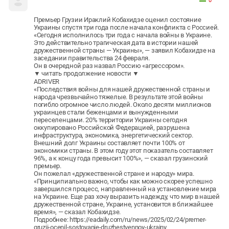
0
Премьер Грузии Ираклий Кобахидзе оценил состояние
Украины спустя три года после начала конфликта с Россией.
«Сегодня исполнилось три года с начала войны в Украине.
Это действительно трагическая дата в истории нашей
дружественной страны — Украины», — заявил Кобахидзе на
заседании правительства 24 февраля.
Он в очередной раз назвал Россию «агрессором».
▼ читать продолжение новости ▼
ADRIVER
«Последствия войны для нашей дружественной страны и
народа чрезвычайно тяжелые. В результате этой войны
погибло огромное число людей. Около десяти миллионов
украинцев стали беженцами и вынужденными
переселенцами. 20% территории Украины сегодня
оккупировано Российской Федерацией, разрушена
инфраструктура, экономика, энергетический сектор.
Внешний долг Украины составляет почти 100% от
экономики страны. В этом году этот показатель составляет
96%, а к концу года превысит 100%», — сказал грузинский
премьер.
Он пожелал «дружественной стране и народу» мира.
«Принципиально важно, чтобы как можно скорее успешно
завершился процесс, направленный на установление мира
на Украине. Еще раз хочу выразить надежду, что мир в нашей
дружественной стране, Украине, установится в ближайшее
время», — сказал Кобахидзе.
Подробнее: https://eadaily.com/ru/news/2025/02/24/premer-
gruzii-ocenil-sostoyanie-druzhestvennoy-ukrainy