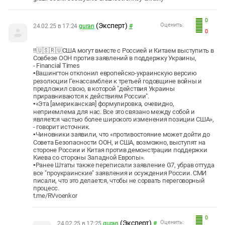
0
(Эксперт)
Оценить:
24.02.25 в 17:24
guran
#
0
‼️🇺🇸🇷🇺США могут вместе с Россией и Китаем выступить в
Совбезе ООН против заявлений в поддержку Украины,
- Financial Times
▪️Вашингтон отклонил европейско-украинскую версию
резолюции Генассамблеи к третьей годовщине войны и
предложил свою, в которой "действия Украины
приравниваются к действиям России".
▪️«Эта [американская] формулировка, очевидно,
неприемлема для нас. Все это связано между собой и
является частью более широкого изменения позиции США»,
- говорит источник.
▪️Чиновники заявили, что «противостояние может дойти до
Совета Безопасности ООН, и США, возможно, выступят на
стороне России и Китая против демонстрации поддержки
Киева со стороны Западной Европы».
▪️Ранее Штаты также переписали заявление G7, убрав оттуда
все "проукраинские" заявления и осуждения России. СМИ
писали, что это делается, чтобы не сорвать переговорный
процесс.
t.me/RVvoenkor
0
(Эксперт)
Оценить:
24.02.25 в 17:25
guran
#