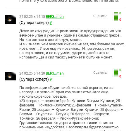
понять те, у кого всего этого, к сожалению, нет и не было.
0
Оценить:
24.02.25 в 14:15
BERG...man
0
(Суперэксперт)
#
Даже не хочу уходить в религиозные предупреждения, что
вечное нытье и уныние - один из самых страшных грехов.
Но, как же всего этого вокруг, много..
И вы знаете, чем человек сытнее живёт, тем больше он ноет,
ноет, ноет... И все ему не нравится.... И при этом, сам он,
палец о палец, и не подумает, ударить, чтобы что-то
исправить. Да и сил таких у него нет и быть не может.
0
Оценить:
24.02.25 в 14:20
BERG...man
0
(Суперэксперт)
#
По информации «Грузинской железной дороги», из-за
непогоды в регионе Гурия компания отменила еще
несколько рейсов поездов.
«23 февраля — вечерний рейс Кутаиси-Батуми-Кутаиси; 25
февраля – Тбилиси-Озургети; 25 февраля – Риони-Кутаиси-
Риони; 25 февраля – Кутаиси-Батуми-Кутаиси; 25 февраля –
Батуми – Озургети – Батуми; 26 февраля – Озургети-
Тбилиси; 26 февраля – Риони-Кутаиси-Риони;
Грузинские железные дороги приносят извинения за
причиненные неудобства. Пассажирам будет полностью