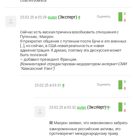
t.me/RVvoenkor
0
(Эксперт)
Оценить:
25.02.25 в 03:29
guran
#
0
Сейчас есть веская причина возобновить отношения с
Путиным,- Макрон.
Я прекратил общение с путиным после Бучи и его военных
[...], но сейчас, в США новая реальность и новая
администрация. Я думаю, поэтому эта дискуссия может
быть полезной
— добавил президент Франции.
[Комментарий отредактирован модератором интернет-СМИ
"Кавказский Узел"]
0
Оценить:
25.02.25 в 03:31
#
0
0
(Эксперт)
Оценить:
25.02.25 в 03:32
guran
#
0
🟦 Макрон заявил, что невозможно забрать
замороженные российские активы, это
противоречит международному праву.