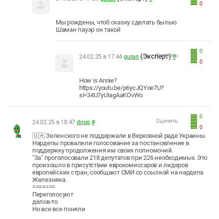
0
Мы рождены, чтоб сказку сделать былью
Шаман пауэр он такой
0
(Эксперт)
Оценить:
24.02.25 в 17:44
guran
#
0
How is Annie?
https://youtu.be/p6ycJQYoe7U?
si=34U7yUIagAaKOvWo
0
Оценить:
24.02.25 в 18:47
doug
#
0
🇺🇦 Зеленского не поддержали в Верховной раде Украины.
Нардепы провалили голосование за постановление в
поддержку продолжения им своих полномочий.
"За" проголосовали 218 депутатов при 226 необходимых. Это
произошло в присутствии еврокомиссаров и лидеров
европейских стран, сообщают СМИ со ссылкой на нардепа
Железняка.
=======
Переголосуют
делов-то
Но все все поняли