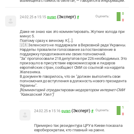
возмещена стоимость билета», — говорится в информации.
0
(Эксперт)
Оценить:
24.02.25 в 15:15
guran
#
0
Даже не знаю как это комментировать. Жуткие холода при
минус 5.
Поэтому сразу к вечному. К [...].
🇺🇦 Зеленского не поддержали в Верховной раде Украины.
Нардепы провалили голосование за постановление в
поддержку продолжения им своих полномочий.
"За" проголосовали 218 депутатов при 226 необходимых. Это
произошло в присутствии еврокомиссаров и лидеров
европейских стран, сообщают СМИ со ссылкой на нардепа
Железняка.
В документе говорилось, что он "должен выполнять свои
полномочия до вступления в должность нового президента
Украины".
[Комментарий отредактирован модератором интернет-СМИ
"Кавказский Узел"]
1
(Эксперт)
Оценить:
24.02.25 в 15:16
guran
#
0
Примерно так резидентура ЦРУ в Киеве показала
евробюрократам, кто главный на раене.