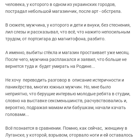
человека, у которого в одном из украинских городов,
пострадал небольшой магазинчик, после арт - обстрела.
В сюжете, мужчина, у которого и дети и внуки, без стеснения,
лил слезы и рассказывал, что всё, что нажито непосильным
трудом, от портсигара до магнитофона, разбито.
А именно, выбиты стёкла и магазин простаивает уже месяц.
После чего, мужчина расплакался и заявил, что больше не
вернется туда и будет умирать на Родине...
Не хочу переводить разговор в описание истеричности и
паникёрства, многих южных мужчин. Но, мне было
неприятно, что берущие интервью молодые ребята в студии,
словно на выставке сексменьшинств, расчувствовались и,
вероятно, подражая мамам или бабушкам, начали качать
головами...
Всё познается в сравнении. Помню, как сейчас, женщину в
Луганске, у которой, взрывом, оторвало ноги и ей оставалось