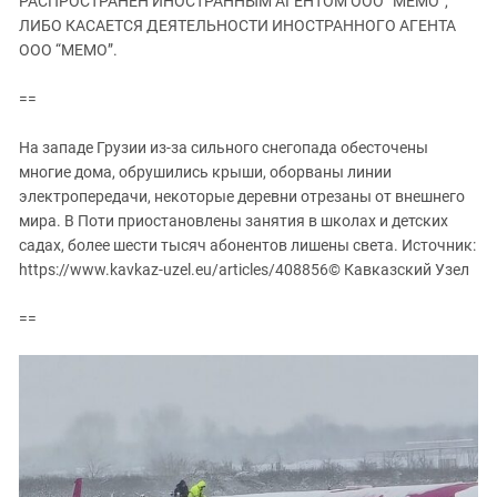
РАСПРОСТРАНЕН ИНОСТРАННЫМ АГЕНТОМ ООО “МЕМО”,
ЗАСТАВЛЯЕТ
Дагестан
ЛИБО КАСАЕТСЯ ДЕЯТЕЛЬНОСТИ ИНОСТРАННОГО АГЕНТА
КАВКАЗ ЗА ПАЛЕСТИНУ
ООО “МЕМО”.
Ингушетия
ИНАКОМЫСЛИЕ В ЧЕЧНЕ
Кабардино-Балкария
ПРЕСЛЕДОВАНИЕ АКТИВИСТОВ
==
МОБИЛИЗАЦИЯ И ПРОТЕСТЫ
Калмыкия
На западе Грузии из-за сильного снегопада обесточены
Карачаево-Черкесия
многие дома, обрушились крыши, оборваны линии
Краснодарский край
электропередачи, некоторые деревни отрезаны от внешнего
мира. В Поти приостановлены занятия в школах и детских
Нагорный Карабах
садах, более шести тысяч абонентов лишены света. Источник:
Российская Федерация
https://www.kavkaz-uzel.eu/articles/408856© Кавказский Узел
Ростовская область
==
Северная Осетия - Алания
СКФО
Ставропольский край
Чечня
Южная Осетия