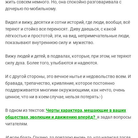
жить совсем немного. Но, она спокойно разговаривала с
дочерью по-мобильному.
Видел и вижу, десятки и сотни историй, где люди, вообще, всё
теряют и стойко все переносят. Диву даешься, с какой
лёгкостью и простотой, эти, на вид, непримечательные люди,
показывают внутреннюю силу и мужество.
Вижу людей и детей, в подвалах, которые, при этом, не теряют
силу духа. Более того, улыбаются и надеются.
И с другой стороны, это вечное нытье и недовольство всем. И
бравада, трепачество, кривляние, которое постоянно
поддерживается многими окружающими, как нечто, очень
ценное, что ни в коем случае, нельзя потерять:-)
В одном из текстов:
Черты характера, мешающие в ваших
обществах, эволюции и движению вперёд?
я задал вопросы
читателям.
И если брать Грузию, то повторю вновь то, что написал тогда.