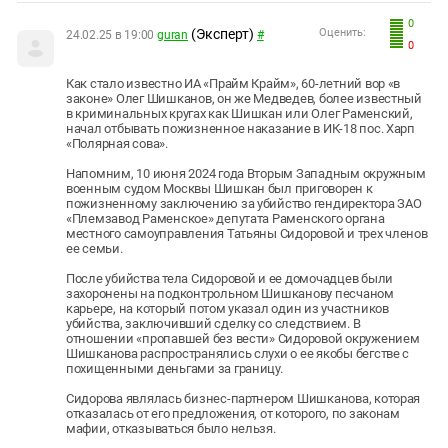
0
(Эксперт)
Оценить:
24.02.25 в 19:00
guran
#
0
Как стало известно ИА «Прайм Крайм», 60-летний вор «в
законе» Олег Шишканов, он же Медведев, более известный
в криминальных кругах как Шишкан или Олег Раменский,
начал отбывать пожизненное наказание в ИК-18 пос. Харп
«Полярная сова».
Напомним, 10 июня 2024 года Вторым Западным окружным
военным судом Москвы Шишкан был приговорен к
пожизненному заключению за убийство гендиректора ЗАО
«Племзавод Раменское» депутата Раменского органа
местного самоуправления Татьяны Сидоровой и трех членов
ее семьи.
После убийства тела Сидоровой и ее домочадцев были
захоронены на подконтрольном Шишканову песчаном
карьере, на который потом указал один из участников
убийства, заключивший сделку со следствием. В
отношении «пропавшей без вести» Сидоровой окружением
Шишканова распространялись слухи о ее якобы бегстве с
похищенными деньгами за границу.
Сидорова являлась бизнес-партнером Шишканова, которая
отказалась от его предложения, от которого, по законам
мафии, отказываться было нельзя.