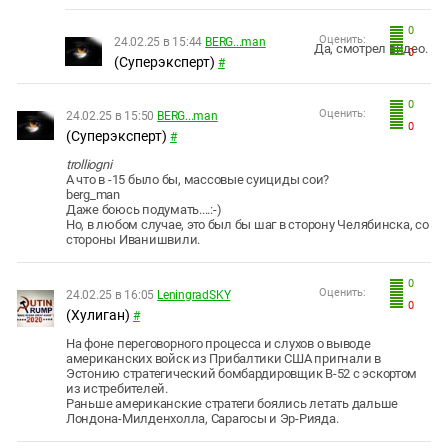
0
Оценить:
24.02.25 в 15:44
BERG...man
Да, смотрел видео.
0
(Суперэксперт)
#
0
Оценить:
24.02.25 в 15:50
BERG...man
0
(Суперэксперт)
#
trolliogni
А что в -15 было бы, массовые суициды сои?
berg_man
Даже боюсь подумать....:-)
Но, в любом случае, это был бы шаг в сторону Челябинска, со
стороны Иванишвили.
0
Оценить:
24.02.25 в 16:05
LeningradSKY
0
(Хулиган)
#
На фоне переговорного процесса и слухов о выводе
американских войск из Прибалтики США пригнали в
Эстонию стратегический бомбардировщик B-52 с эскортом
из истребителей.
Раньше американские стратеги боялись летать дальше
Лондона-Милденхолла, Сарагосы и Эр-Рияда.