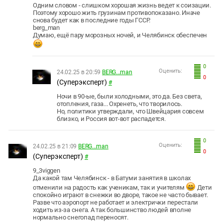
Одним словом - слишком хорошая жизнь ведет к соизации.
Поэтому хорошо жить грузинам противопоказано. Иначе
снова будет как в последние годы ГССР.
berg_man
Думаю, ещё пару морозных ночей, и Челябинск обеспечен
0
Оценить:
24.02.25 в 20:59
BERG...man
0
(Суперэксперт)
#
Ночи в 90-ые, были холодными, это да. Без света,
отопления, газа... Охренеть, что творилось.
Но, политики утверждали, что Швейцария совсем
близко, и Россия вот-вот распадется.
0
Оценить:
24.02.25 в 21:09
BERG...man
0
(Суперэксперт)
#
9_3viggen
Да какой там Челябинск - в Батуми занятия в школах
отменили на радость как ученикам, так и учителям
Дети
спокойно играют в снежки во дворе, такое не часто бывает.
Разве что аэропорт не работает и электрички перестали
ходить из-за снега. А так большинство людей вполне
нормально снегопад переносят.