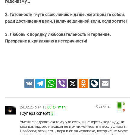
гедонизму...
2. Готовность гнуть свою линию и даже, жертвовать собой,
ради достижения цели. Наличие длинной воли, если хотите!
3. Любовь к порядку, любознательность и терпение.
Презрение к кривлянию и истеричности!
VK
Telegram
WhatsApp
Viber
X
Odnoklassniki
LiveJournal
Email
0
Оценить:
24.02.25 в 14:13
BERG...man
0
(Суперэксперт)
#
Умение радоваться тому, что есть, и не терять надежду, на
мой взгляд, это никакая не приниженность и послушность.
Наоборот, это и есть, вера и сила человека, которые не могут