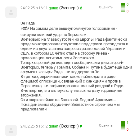
0
(Эксперт)
Оценить:
24.02.25 в 16:11
guran
#
0
Зе Рада
⚡️🔜⚡️ На самом деле вышеупомянутое голосование -
сокрушительный удар по Зермакам.
Во-первых, на глазах у гостей из Европы, Рада фактически
продемонстрировала отсутствие поддержки президента в
одном из двух главных вопросов разногласий Украины и
США, в котором ЕС чётко стал на сторону Киева -
пролонгации легитимности Зеленского.
Теперь европейцы выглядят сообщниками диктатора🤷
Во-вторых, теперь у Трампа, Орбана и Путина будет ещё одни
аргумент-козырь: Рада - не поддержала Зе.
В-третьих, еврочиновники также наблюдали в раде
флешмоб оппозиции, связанный с санкциями против
Порошенко, т.е. зафиксировали полный раздрай в Раде.
В-четвертых, эта оплеуха случилась на дату годовщины
вторжения.
Ох и жарко сейчас на Банковой. Бедный Арахамия…
Пока динамика обрушения Зевласти быстрее чем мы
предполагали
1
(Эксперт)
Оценить:
24.02.25 в 16:12
guran
#
0