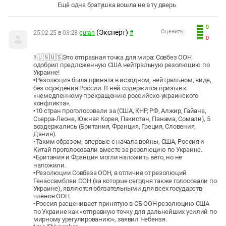
Ещё одна братушка вошла не в ту дверь
0
(Эксперт)
Оценить:
25.02.25 в 03:28
guran
#
0
‼️🇺🇳🇺🇸Это отправная точка для мира: Совбез ООН
одобрил предложенную США нейтральную резолюцию по
Украине!
▪️Резолюция была принята в исходном, нейтральном, виде,
без осуждения России. В ней содержится призыв к
«немедленному прекращению российско-украинского
конфликта».
▪️10 стран проголосовали за (США, КНР, РФ, Алжир, Гайана,
Сьерра-Леоне, Южная Корея, Пакистан, Панама, Сомали), 5
воздержались (Британия, Франция, Греция, Словения,
Дания).
▪️Таким образом, впервые с начала войны, США, Россия и
Китай проголосовали вместе за резолюцию по Украине.
▪️Британия и Франция могли наложить вето, но не
наложили.
▪️Резолюции Совбеза ООН, в отличие от резолюций
Генассамблеи ООН (за которые сегодня также голосовали по
Украине), являются обязательными для всех государств-
членов ООН.
▪️Россия расценивает принятую в СБ ООН резолюцию США
по Украине как «отправную точку для дальнейших усилий по
мирному урегулированию», заявил Небензя.