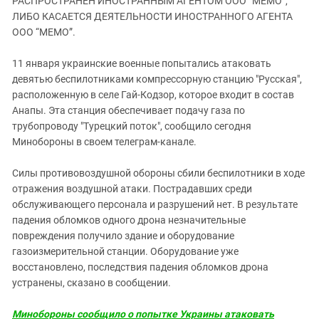
РАСПРОСТРАНЕН ИНОСТРАННЫМ АГЕНТОМ ООО “МЕМО”,
ЗАСТАВЛЯЕТ
Дагестан
ЛИБО КАСАЕТСЯ ДЕЯТЕЛЬНОСТИ ИНОСТРАННОГО АГЕНТА
КАВКАЗ ЗА ПАЛЕСТИНУ
ООО “МЕМО”.
Ингушетия
ИНАКОМЫСЛИЕ В ЧЕЧНЕ
Кабардино-Балкария
ПРЕСЛЕДОВАНИЕ АКТИВИСТОВ
11 января украинские военные попытались атаковать
МОБИЛИЗАЦИЯ И ПРОТЕСТЫ
Калмыкия
девятью беспилотниками компрессорную станцию "Русская",
расположенную в селе Гай-Кодзор, которое входит в состав
Карачаево-Черкесия
Анапы. Эта станция обеспечивает подачу газа по
Краснодарский край
трубопроводу "Турецкий поток", сообщило сегодня
Минобороны в своем телеграм-канале.
Нагорный Карабах
Российская Федерация
Силы противовоздушной обороны сбили беспилотники в ходе
отражения воздушной атаки. Пострадавших среди
Ростовская область
обслуживающего персонала и разрушений нет. В результате
Северная Осетия - Алания
падения обломков одного дрона незначительные
СКФО
повреждения получило здание и оборудование
газоизмерительной станции. Оборудование уже
Ставропольский край
восстановлено, последствия падения обломков дрона
Чечня
устранены, сказано в сообщении.
Южная Осетия
Минобороны сообщило о попытке Украины атаковать