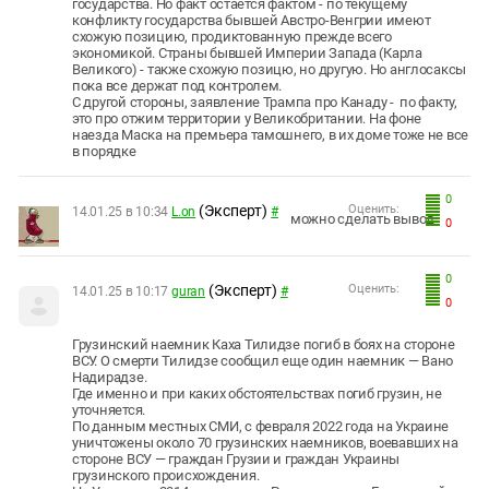
государства. Но факт остается фактом - по текущему
конфликту государства бывшей Австро-Венгрии имеют
схожую позицию, продиктованную прежде всего
экономикой. Страны бывшей Империи Запада (Карла
Великого) - также схожую позицю, но другую. Но англосаксы
пока все держат под контролем.
С другой стороны, заявление Трампа про Канаду - по факту,
это про отжим территории у Великобритании. На фоне
наезда Маска на премьера тамошнего, в их доме тоже не все
в порядке
0
(Эксперт)
Оценить:
14.01.25 в 10:34
L.on
#
можно сделать вывод
0
0
(Эксперт)
Оценить:
14.01.25 в 10:17
guran
#
0
Грузинский наемник Каха Тилидзе погиб в боях на стороне
ВСУ. О смерти Тилидзе сообщил еще один наемник — Вано
Надирадзе.
Где именно и при каких обстоятельствах погиб грузин, не
уточняется.
По данным местных СМИ, с февраля 2022 года на Украине
уничтожены около 70 грузинских наемников, воевавших на
стороне ВСУ — граждан Грузии и граждан Украины
грузинского происхождения.