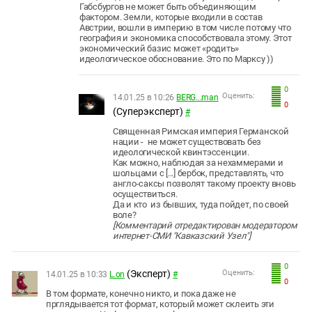
Габсбургов не может быть объединяющим
фактором. Земли, которые входили в состав
Австрии, вошли в империю в том числе потому что
география и экономика способствовала этому. Этот
экономический базис может «родить»
идеологическое обоснование. Это по Марксу ))
0
Оценить:
14.01.25 в 10:26
BERG...man
0
(Суперэксперт)
#
Священная Римская империя Германской
нации - не может существовать без
идеологической квинтэссенции.
Как можно, наблюдая за нехаммерами и
шольцами с [...] бербок, представлять, что
англо-саксы позволят такому проекту вновь
осуществиться.
Да и кто из бывших, туда пойдет, по своей
воле?
[Комментарий отредактирован модератором
интернет-СМИ "Кавказский Узел"]
0
(Эксперт)
Оценить:
14.01.25 в 10:33
L.on
#
0
В том формате, конечно никто, и пока даже не
прглядывается тот формат, который может склеить эти