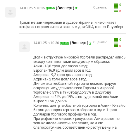
0
(Эксперт)
Оценить:
14.01.25 в 10:35
guran
#
0
Трамп не заинтересован в судьбе Украины и не считает
конфликт стратегически важным для США, пишет Блумберг
0
(Эксперт)
Оценить:
14.01.25 в 10:36
guran
#
0
Доли в структуре мировой торговли распределились
между континентами следующим образом:
Азия - 18,8 трлн долларов в год;
Европа - 16,9 трлн долларов в год;
Америка - 9,2 трлн долларов в год;
Африка - 2 трлн долларов в год.
Динамика глобальной торговли демонстрирует
сокращение удельного веса Европы в мировой
торговле с 51% в 1970 году до 35% в 2023 году,
Америки - с 24% до 19%, а вот удельный вес Азии
вырос с 15% до 39%.
Конечно, центр глобальной торговли в Азии - Китай с
6 трлн долларов торгового оборота в год и 1 трлн
долларов торгового профицита в год.
При дефиците мировых ресурсов в Азии растет не
только численность населения, но и его
благосостояние, соответственно растут цены на