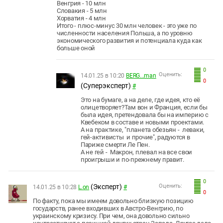
Венгрия - 10 млн
Словакия - 5 млн
Хорватия - 4 млн
Итого - плюс-минус 30 млн человек - это уже по
численности населения Польша, а по уровню
экономического развития и потенциала куда как
больше оной
0
Оценить:
14.01.25 в 10:20
BERG...man
0
(Суперэксперт)
#
Это на бумаге, а на деле, где идея, кто её
олицетворяет?Там вон и Франция, если бы
была идея, претендовала бы на империю с
Квебеком в составе и новыми проектами.
А на практике, "планета обезьян - леваки,
гей-активисты и прочие", радуются в
Париже смерти Ле Пен.
А не гей - Макрон, плевал на все свои
проигрыши и по-прежнему правит.
0
(Эксперт)
Оценить:
14.01.25 в 10:28
L.on
#
0
По факту, пока мы имеем довольно близкую позицию
государств, ранее входивших в Австро-Венгрию, по
украинскому кризису. При чем, она довольно сильно