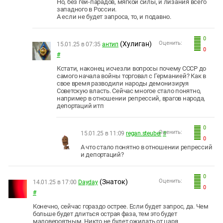
Но, без гей-парадов, мягкой силы, и лизания всего
западного в России.
А если не будет запроса, то, и подавно.
0
(Хулиган)
Оценить:
15.01.25 в 07:35
антип
0
#
Кстати, наконец исчезли вопросы почему СССР до
самого начала войны торговал с Германией? Как в
свое время разводили народы демонизируя
Советскую власть. Сейчас многое стало понятно,
например в отношении репрессий, врагов народа,
депортаций итп
0
Оценить:
15.01.25 в 11:09
regan.steuber
#
0
А что стало понятно в отношении репрессий
и депортаций?
0
(Знаток)
Оценить:
14.01.25 в 17:00
Dayday
0
#
Конечно, сейчас гораздо острее. Если будет запрос, да. Чем
больше будет длиться острая фаза, тем это будет
маловероятным. Никто не будет ожидать от царя