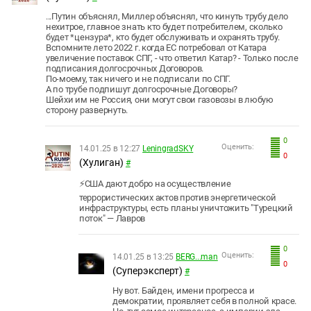
...Путин объяснял, Миллер объяснял, что кинуть трубу дело
нехитрое, главное знать кто будет потребителем, сколько
будет *цензура*, кто будет обслуживать и охранять трубу.
Вспомните лето 2022 г. когда ЕС потребовал от Катара
увеличение поставок СПГ, - что ответил Катар? - Только после
подписания долгосрочных Договоров.
По-моему, так ничего и не подписали по СПГ.
А по трубе подпишут долгосрочные Договоры?
Шейхи им не Россия, они могут свои газовозы в любую
сторону развернуть.
0
Оценить:
14.01.25 в 12:27
LeningradSKY
0
(Хулиган)
#
⚡️США дают добро на осуществление
террористических актов против энергетической
инфраструктуры, есть планы уничтожить "Турецкий
поток" — Лавров
0
Оценить:
14.01.25 в 13:25
BERG...man
0
(Суперэксперт)
#
Ну вот. Байден, имени прогресса и
демократии, проявляет себя в полной красе.