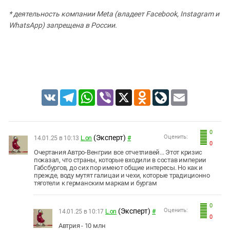
* деятельность компании Meta (владеет Facebook, Instagram и
WhatsApp) запрещена в России.
VK
Telegram
WhatsApp
Viber
X
Odnoklassniki
LiveJournal
Email
0
(Эксперт)
Оценить:
14.01.25 в 10:13
L.on
#
0
Очертания Автро-Венгрии все отчетливей... Этот кризис
показал, что страны, которые входили в состав империи
Габсбургов, до сих пор имеют общие интересы. Но как и
прежде, воду мутят галицаи и чехи, которые традиционно
тяготели к германским маркам и бургам
0
(Эксперт)
Оценить:
14.01.25 в 10:17
L.on
#
0
Автрия - 10 млн