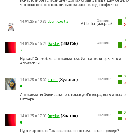
контрастирует с позицией других стран Запада. Другое дело,
что пока это не очень сильно влияет на ход конфликта
0
Оценить:
14.01.25 в 10:39
eboni.ebert
#
А Ле Пен умерла?
0
0
(Знаток)
Оценить:
14.01.25 в 15:29
Dayday
0
#
Ну, как? Он же был антисемитом. Из той же оперы, что и
Алоизович.
0
(Хулиган)
Оценить:
14.01.25 в 15:33
антип
0
#
Антисемиты были за много веков до Гитлера, есть и после
Гитлера.
0
(Знаток)
Оценить:
14.01.25 в 17:03
Dayday
0
#
Ну, а мир после Гитлера остался таким же как прежде?