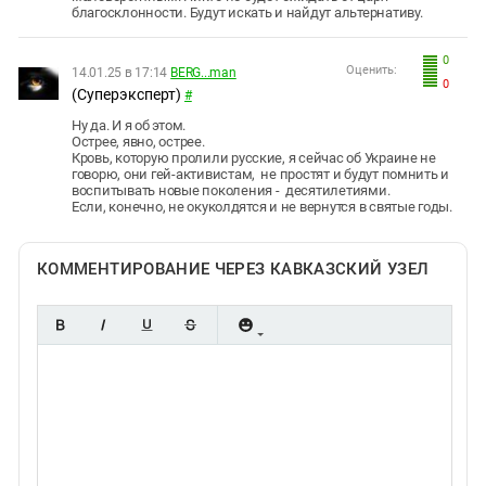
благосклонности. Будут искать и найдут альтернативу.
0
Оценить:
14.01.25 в 17:14
BERG...man
0
(Суперэксперт)
#
Ну да. И я об этом.
Острее, явно, острее.
Кровь, которую пролили русские, я сейчас об Украине не
говорю, они гей-активистам, не простят и будут помнить и
воспитывать новые поколения - десятилетиями.
Если, конечно, не окуколдятся и не вернутся в святые годы.
КОММЕНТИРОВАНИЕ ЧЕРЕЗ КАВКАЗСКИЙ УЗЕЛ