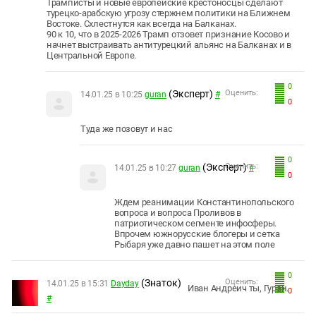
Трамписты и новые европейские крестоносцы сделают
турецко-арабскую угрозу стержнем политики на Ближнем
Востоке. Схлестнутся как всегда на Балканах.
90 к 10, что в 2025-2026 Трамп отзовет признание Косово и
начнет выстраивать антитурецкий альянс на Балканах и в
Центральной Европе.
0
(Эксперт)
Оценить:
14.01.25 в 10:25
guran
#
0
Туда же позовут и нас
0
(Эксперт)
Оценить:
14.01.25 в 10:27
guran
#
0
Ждем реанимации Константинопольского
вопроса и вопроса Проливов в
патриотическом сегменте инфосферы.
Впрочем южнорусские блогеры и сетка
Рыбаря уже давно пашет на этом поле
0
(Знаток)
Оценить:
14.01.25 в 15:31
Dayday
Иван Андреич ты, Гуран.
0
#