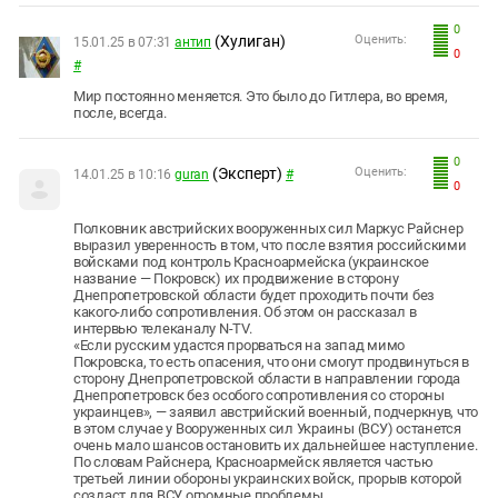
0
(Хулиган)
Оценить:
15.01.25 в 07:31
антип
0
#
Мир постоянно меняется. Это было до Гитлера, во время,
после, всегда.
0
(Эксперт)
Оценить:
14.01.25 в 10:16
guran
#
0
Полковник австрийских вооруженных сил Маркус Райснер
выразил уверенность в том, что после взятия российскими
войсками под контроль Красноармейска (украинское
название — Покровск) их продвижение в сторону
Днепропетровской области будет проходить почти без
какого-либо сопротивления. Об этом он рассказал в
интервью телеканалу N-TV.
«Если русским удастся прорваться на запад мимо
Покровска, то есть опасения, что они смогут продвинуться в
сторону Днепропетровской области в направлении города
Днепропетровск без особого сопротивления со стороны
украинцев», — заявил австрийский военный, подчеркнув, что
в этом случае у Вооруженных сил Украины (ВСУ) останется
очень мало шансов остановить их дальнейшее наступление.
По словам Райснера, Красноармейск является частью
третьей линии обороны украинских войск, прорыв которой
создаст для ВСУ огромные проблемы.