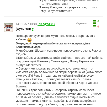
Но, тут самое интересное, а империи зла -
что, нечем ответить?
Почему Давидик так уверен в том, что по
нему не будет ответки?
0
Оценить:
14.01.25 в 13:43
LeningradSKY
0
(Хулиган)
#
Пока дрессируем шпрот-мутантов, которые перегрызают
кабели.
Очередной подводный кабель оказался повреждён в
Балтийском море
Минобороны Швеции связывает повреждение с китайским
судном.
В Балтийском море повреждён ещё один подводный кабель,
соединяющий Швецию, Финляндию, Литву, Германию,
пишут «Известия».
— Сегодня мы можем вам сообщить: установлено, что
имеются следы волочения от якоря, вероятно, от [китайского
сухогруза] Yi Peng 3, недалеко от кабеля NordBalt между
Швецией и Литвой, — приводит телеканал SVT слова
шведского министра гражданской обороны Карла-Оскара
Болина.
Чиновник добавил, что минобороны страны связывает
повреждение с китайским судном, находившимся на якоре
в 160 км от берега. Действия экипажа судна могли быть
умышленными, а капитан корабля мог быть завербован
российскими спецслужбами, предполагает телеканал.