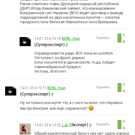
Ранее советник главы Донецкой народной республики
(ДНР) Игорь Кимаковский заявил, что командование
Вооруженных сил Украины (ВСУ) ведет разговор о выводе
подразделений из двух населенных пунктов — поселка
городского типа Великая Новоселка и села Времьевка.
0
Оценить:
14.01.25 в 10:18
BERG...man
0
(Суперэксперт)
#
Справедливости ради, ВСУ пока не сыпятся.
Отступают, но фронт держат.
Если посыпется в одном месте, то да, пойдет
лавинообразный процесс.
Но пока, этого нет.
0
Оценить:
14.01.25 в 10:17
BERG...man
0
(Суперэксперт)
#
Ну, не только они мутят. Но, а с чего ты взял, что стержень
Австро-Венгрии всё ещё сохранился?
0
(Эксперт)
Оценить:
14.01.25 в 10:22
L.on
#
0
Общей идеологической базы у них нет, здесь корона