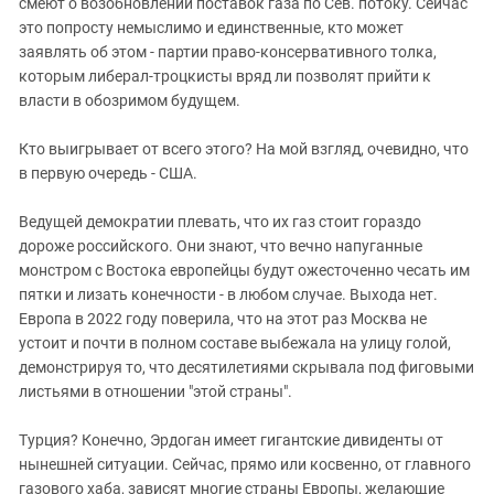
смеют о возобновлении поставок газа по Сев. потоку. Сейчас
это попросту немыслимо и единственные, кто может
заявлять об этом - партии право-консервативного толка,
которым либерал-троцкисты вряд ли позволят прийти к
власти в обозримом будущем.
Кто выигрывает от всего этого? На мой взгляд, очевидно, что
в первую очередь - США.
Ведущей демократии плевать, что их газ стоит гораздо
дороже российского. Они знают, что вечно напуганные
монстром с Востока европейцы будут ожесточенно чесать им
пятки и лизать конечности - в любом случае. Выхода нет.
Европа в 2022 году поверила, что на этот раз Москва не
устоит и почти в полном составе выбежала на улицу голой,
демонстрируя то, что десятилетиями скрывала под фиговыми
листьями в отношении "этой страны".
Турция? Конечно, Эрдоган имеет гигантские дивиденты от
нынешней ситуации. Сейчас, прямо или косвенно, от главного
газового хаба, зависят многие страны Европы, желающие