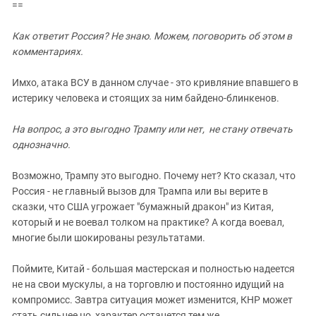
==
Как ответит Россия? Не знаю. Можем, поговорить об этом в
комментариях.
Имхо, атака ВСУ в данном случае - это кривляние впавшего в
истерику человека и стоящих за ним байдено-блинкенов.
На вопрос, а это выгодно Трампу или нет, не стану отвечать
однозначно.
Возможно, Трампу это выгодно. Почему нет? Кто сказал, что
Россия - не главный вызов для Трампа или вы верите в
сказки, что США угрожает "бумажный дракон" из Китая,
который и не воевал толком на практике? А когда воевал,
многие были шокированы результатами.
Поймите, Китай - большая мастерская и полностью надеется
не на свои мускулы, а на торговлю и постоянно идущий на
компромисс. Завтра ситуация может изменится, КНР может
стать сильнее но, характер останется тем же.