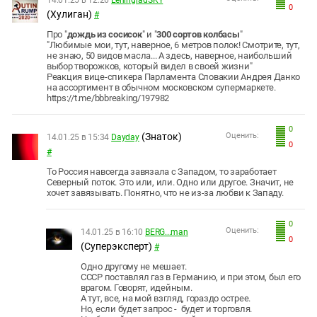
14.01.25 в 12:26
LeningradSKY
0
(Хулиган)
#
Про "
дождь из сосисок
" и "
300 сортов колбасы
"
"Любимые мои, тут, наверное, 6 метров полок! Смотрите, тут,
не знаю, 50 видов масла... А здесь, наверное, наибольший
выбор творожков, который видел в своей жизни"
Реакция вице-спикера Парламента Словакии Андрея Данко
на ассортимент в обычном московском супермаркете.
https://t.me/bbbreaking/197982
0
(Знаток)
Оценить:
14.01.25 в 15:34
Dayday
0
#
То Россия навсегда завязала с Западом, то заработает
Северный поток. Это или, или. Одно или другое. Значит, не
хочет завязывать. Понятно, что не из-за любви к Западу.
0
Оценить:
14.01.25 в 16:10
BERG...man
0
(Суперэксперт)
#
Одно другому не мешает.
СССР поставлял газ в Германию, и при этом, был его
врагом. Говорят, идейным.
А тут, все, на мой взгляд, гораздо острее.
Но, если будет запрос - будет и торговля.