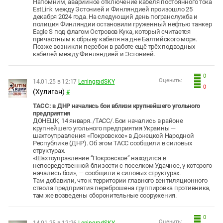
Напомним, аварийное отключение кабеля постоянного тока
EstLink между Эстонией и Финляндией произошло 25
декабря 2024 года. На следующий день погранслужба и
полиция Финляндии остановили груженный нефтью танкер
Eagle S под флагом Островов Кука, который считается
причастным к обрыву кабеля на дне Балтийского моря.
Позже возникли перебои в работе ещё трёх подводных
кабелей между Финляндией и Эстонией.
0
Оценить:
14.01.25 в 12:17
LeningradSKY
0
(Хулиган)
#
ТАСС: в ДНР начались бои вблизи крупнейшего угольного
предприятия
ДОНЕЦК, 14 января. /ТАСС/. Бои начались в районе
крупнейшего угольного предприятия Украины —
шахтоуправления «Покровское» в Донецкой Народной
Республике (ДНР). Об этом ТАСС сообщили в силовых
структурах.
«Шахтоуправление “Покровское” находится в
непосредственной близости с поселком Удачное, у которого
начались бои», — сообщили в силовых структурах.
Там добавили, что к территории главного вентиляционного
ствола предприятия переброшена группировка противника,
там же возведены оборонительные сооружения.
0
Оценить: