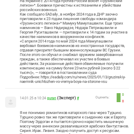
На Украине с 2014 года против России воюет «Грузинский
легион»*. Боевики причастны к истязаниям и убийствам
российских военных.
Как сообщало EADaily , в ноябре 2024 года в ДНР заочно
приговорили к 23 годам лишения свободы командира
«Грузинского легиона»* Мамуку Мамулашвили. Еще троих
наемников — Вано Надирадзе, Нодара Петриашвили и
Георгия Руситашвили — приговорили к 14 годам за участие в
качестве наемников в вооруженном конфликте.
«С апреля 2014 года по май 2024 года Мамулашвили
вербовал боевиков-наемников из иностранных государств,
отдавая приоритет бывшим военнослужащим ВС Грузии.
После этого он обучал и снабжал оружием завербованных
граждан, а также обеспечивал их участие в боевых
действиях. За указанные действия обвиняемые получили
компенсацию на сумму более 23 млн рублей (около $ 22
тысяч)», — говорится в постановлении суда
Подробнее: https://eadaily.com/ru/news/2025/01/13/gruzinskiy-
naemnik-unichtozhen-vo-vremya-boya-na-storone-vsu
0
(Эксперт)
Оценить:
14.01.25 в 10:24
guran
#
0
Я не понимаю романтиков катарского газа через Турцию.
Турцию ровно так же приговорили к сьедению как и Европу.
Поэтому Эрдоган и пытается срочно нарастить мышечную
массу через аннексии развалившихся арабских бантустанов.
Сирия. Ирак. Ливия. Заодно получить доступ к ресурсам.