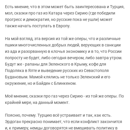
Есть мнение, что в этом может быть заинтересована и Турция,
мол, сказки про газ из Катара через Сирию (где победили
прогресс и демократия, но русские пока не ушли) может
также начать поступать в Европу.
На мой взгляд, эта версия из той же оперы, что и различные
пшики многочисленных добрых людей, верующих в санкции
из ада и разорванную в клочья экономику и в то, что России
попросту не будет, либо сегодня вечером, либо завтра утром.
Будут же - рапаны для Зеленского в Крыму, кофе для
Подоляка в Ялте и выведение русских из Севастополя
Будановым. Мамой клялись не только Зеленский и его
окружение, но и Байден с Блинкеном.
Моё мнение, сказки про газ через Сирию - из той же оперы. По
крайней мере, на данный момент.
Поясню, почему. Турцию всё устраивает и так, как есть.
Эрдоган прекрасно понимает, что если конфликт закончится
и, к примеру, немцы договорятся не вмешивать политику в