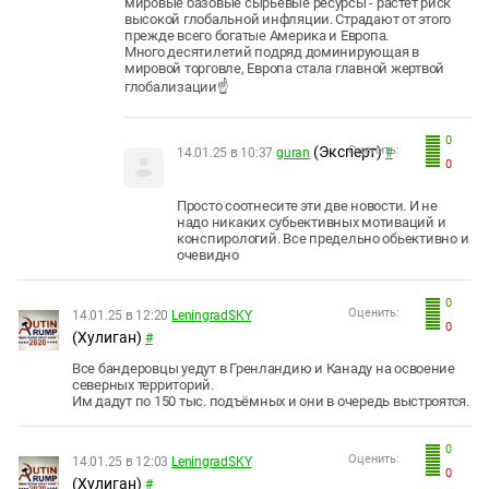
мировые базовые сырьевые ресурсы - растёт риск
высокой глобальной инфляции. Страдают от этого
прежде всего богатые Америка и Европа.
Много десятилетий подряд доминирующая в
мировой торговле, Европа стала главной жертвой
глобализации☝️
0
(Эксперт)
Оценить:
14.01.25 в 10:37
guran
#
0
Просто соотнесите эти две новости. И не
надо никаких субьективных мотиваций и
конспирологий. Все предельно обьективно и
очевидно
0
Оценить:
14.01.25 в 12:20
LeningradSKY
0
(Хулиган)
#
Все бандеровцы уедут в Гренландию и Канаду на освоение
северных территорий.
Им дадут по 150 тыс. подъёмных и они в очередь выстроятся.
0
Оценить:
14.01.25 в 12:03
LeningradSKY
0
(Хулиган)
#