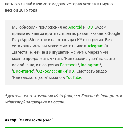
летнюю Лазай Казимагомедову, которая уехала в Сирию
весной 2015 года.
Мы обновили приложения на
Android
и
IOS
! Будем
признательны за критику, идеи по развитию как в Google
Play/App Store, так и на страницах КУ в соцсетях. Без
установки VPN вы можете читать нас в
Telegram
(в
Дагестане, Чечне и Ингушетии – с VPN). Через VPN
можно продолжать читать "Кавказский узел" на сайте,
как обычно, и в соцсетях
Facebook
*,
Instagram
*,
"
ВКонтакте
", "
Одноклассники
" и
X
. Смотреть видео
"Кавказского узла" можно в
YouTube
.
* деятельность компании Meta (владеет Facebook, Instagram и
WhatsApp) запрещена в России.
Автор:
"Кавказский узел"