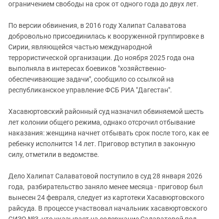
Южный Кавказ
ограничением свободы на срок от одного года до двух лет.
ЮФО
По версии обвинения, в 2016 году Халипат Салаватова
добровольно присоединилась к вооруженной группировке в
Сирии, являющейся частью международной
террористической организации. До ноября 2025 года она
выполняла в интересах боевиков "хозяйственно-
обеспечивающие задачи", сообщило со ссылкой на
республиканское управление ФСБ РИА "Дагестан".
Хасавюртовский районный суд назначил обвиняемой шесть
лет колонии общего режима, однако отсрочил отбывание
наказания: женщина начнет отбывать срок после того, как ее
ребенку исполнится 14 лет. Приговор вступил в законную
силу, отметили в ведомстве.
Дело Халипат Салаватовой поступило в суд 28 января 2026
года, разбирательство заняло менее месяца - приговор был
вынесен 24 февраля, следует из картотеки Хасавюртовского
райсуда. В процессе участвовал начальник хасавюртовского
СИЗО №3, что указывает на содержание Салаватовой под