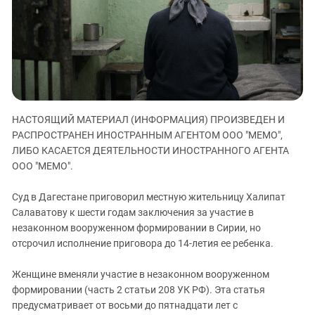
ЗАСТАВЛЯЕТ
Дагестан
КАВКАЗ ЗА ПАЛЕСТИНУ
Ингушетия
ИНАКОМЫСЛИЕ В ЧЕЧНЕ
Кабардино-Балкария
ПРЕСЛЕДОВАНИЕ АКТИВИСТОВ
МОБИЛИЗАЦИЯ И ПРОТЕСТЫ
Калмыкия
Карачаево-Черкесия
НАСТОЯЩИЙ МАТЕРИАЛ (ИНФОРМАЦИЯ) ПРОИЗВЕДЕН И
Краснодарский край
РАСПРОСТРАНЕН ИНОСТРАННЫМ АГЕНТОМ ООО "МЕМО",
Нагорный Карабах
ЛИБО КАСАЕТСЯ ДЕЯТЕЛЬНОСТИ ИНОСТРАННОГО АГЕНТА
Российская Федерация
ООО "МЕМО".
Ростовская область
Суд в Дагестане приговорил местную жительницу Халипат
Северная Осетия - Алания
Салаватову к шести годам заключения за участие в
незаконном вооруженном формировании в Сирии, но
СКФО
отсрочил исполнение приговора до 14-летия ее ребенка.
Ставропольский край
Чечня
Женщине вменяли участие в незаконном вооруженном
формировании (часть 2 статьи 208 УК РФ). Эта статья
Южная Осетия
предусматривает от восьми до пятнадцати лет с